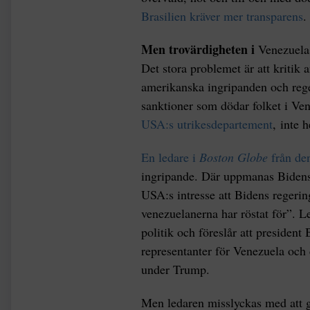
Brasilien kräver mer transparens
.
Men trovärdigheten i
Venezuelas
Det stora problemet är att kritik
amerikanska ingripanden och regeri
sanktioner som dödar folket i Ve
USA:s utrikesdepartement
, inte 
En ledare i
Boston Globe
från den
ingripande. Där uppmanas Bidens r
USA:s intresse att Bidens regering
venezuelanerna har röstat för”. L
politik och föreslår att presiden
representanter för Venezuela och
under Trump.
Men ledaren misslyckas med att g