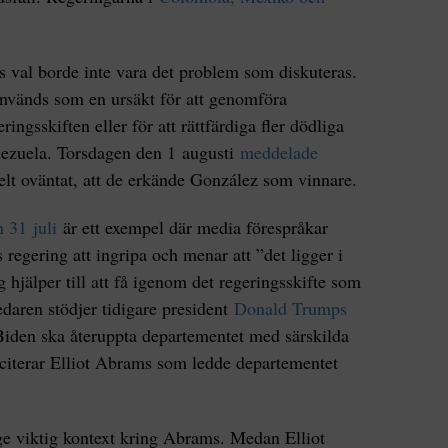
 val borde inte vara det problem som diskuteras.
 används som en ursäkt för att genomföra
ngsskiften eller för att rättfärdiga fler dödliga
nezuela. Torsdagen den 1 augusti
meddelade
helt oväntat, att de erkände González som vinnare.
 31 juli
är ett exempel där media förespråkar
egering att ingripa och menar att ”det ligger i
 hjälper till att få igenom det regeringsskifte som
edaren stödjer tidigare president
Donald Trumps
t Biden ska återuppta departementet med särskilda
 citerar Elliot Abrams som ledde departementet
e viktig kontext kring Abrams. Medan Elliot