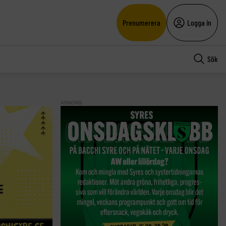
Prenumerera
Logga in
Sök
ANNONS