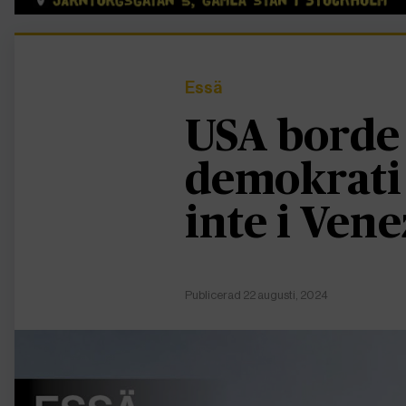
Essä
USA borde
demokrati
inte i Ven
Publicerad 22 augusti, 2024