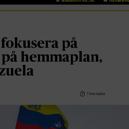
 fokusera på
 på hemmaplan,
ezuela
7 min lästid