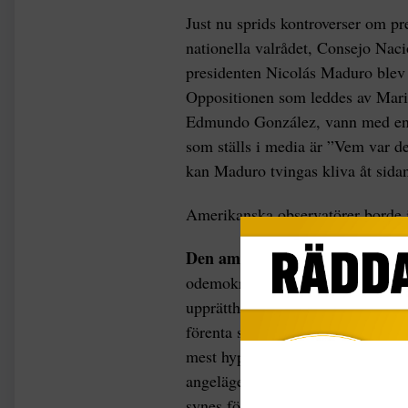
Just nu sprids kontroverser om pr
nationella valrådet, Consejo Naci
presidenten Nicolás Maduro blev
Oppositionen som leddes av Mari
Edmundo González, vann med en ö
som ställs i media är ”Vem var d
kan Maduro tvingas kliva åt sida
Amerikanska observatörer borde is
Den amerikanska regeringen
kr
odemokratiska. De säger sig stöd
upprätthålla en utrikespolitik so
förenta stater är inte direkt en r
mest hyper-interventionistiska la
angelägenheter hos regeringar som 
synes för demokratins skull. De k