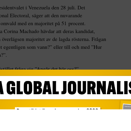
esidentvalet i Venezuela den 28 juli. Det
onal Electoral, säger att den nuvarande
 omvald med en majoritet på 51 procent.
a Corina Machado hävdar att deras kandidat,
verlägsen majoritet av de lagda rösterna. Frågan
et egentligen som vann?” eller till och med ”Hur
n?”.
tället fråga sig ”Angår det här oss?”.
itiserar ständigt val runt om i världen för att vara
ja en ”regelbaserad världsordning” och
m utgår från mänskliga rättigheter. Men Amerikas
ättvis domare. De är utan tvekan världshistoriens
nd. De har upprepade gånger lagt sig i interna
de inte gillar, ofta invaderat och störtat dem, till
ritiserar dock inte antidemokratiska beteenden