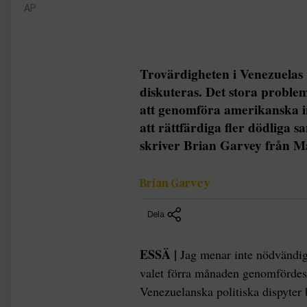
AP
Trovärdigheten i Venezuelas 
diskuteras. Det stora problem
att genomföra amerikanska in
att rättfärdiga fler dödliga 
skriver Brian Garvey från Ma
Brian Garvey
Dela
ESSÄ |
Jag menar inte nödvändigt
valet förra månaden genomfördes p
Venezuelanska politiska dispyter 