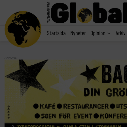
main
content
Startsida
Nyheter
Opinion
Arkiv
ANNONS