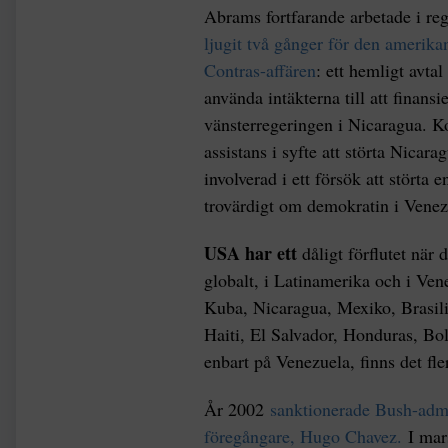
Abrams fortfarande arbetade i re
ljugit två gånger för den ameri
Contras-affären
: ett hemligt avtal
använda intäkterna till att finansi
vänsterregeringen i Nicaragua. Ko
assistans i syfte att störta Nicar
involverad i ett försök att störta 
trovärdigt om demokratin i Venez
USA har ett
dåligt förflutet när 
globalt, i Latinamerika och i Vene
Kuba, Nicaragua, Mexiko, Brasil
Haiti, El Salvador, Honduras, Bo
enbart på Venezuela, finns det fle
År 2002
sanktionerade Bush-adm
föregångare, Hugo Chavez.
I mar