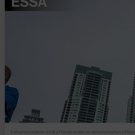
Exilvenezuelaner i södra Florida under en demonstration på Bayf