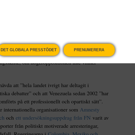
rtheid eller den absoluta monarkin som styr
erömda roman så hävdar Amerika att alla djur är
ntligen tycker att vissa djur är mer lika än andra.
enezuela,
släppte the People’s Forum, en
brev
där de varnade att ”ett västerländskt narrativ
DET GLOBALA PRESSTÖDET
PRENUMERERA
valet inte har gått rätt till – och lägger grunden
eringsskifte, om högeroppositionen inte vinner
 hävda att ”hela landet ivrigt har deltagit i
tiska debatter” och att Venezuela sedan 2002 ”har
omförts på ett professionellt och opartiskt sätt”.
ar internationella organisationer som
Amnesty
ch
och
ett undersökningsuppdrag från FN
varit av
porter från politiskt motiverade arresteringar,
dsfall. Regeringarna i
Colombia, Mexiko och