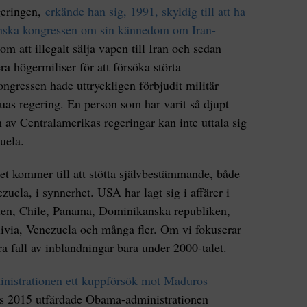
geringen,
erkände han sig, 1991, skyldig till att ha
kanska kongressen om sin kännedom om Iran-
 om att illegalt sälja vapen till Iran och sedan
era högermiliser för att försöka störta
ngressen hade uttryckligen förbjudit militär
aguas regering. En person som har varit så djupt
en av Centralamerikas regeringar kan inte uttala sig
uela.
det kommer till att stötta självbestämmande, både
zuela, i synnerhet. USA har lagt sig i affärer i
ien, Chile, Panama, Dominikanska republiken,
livia, Venezuela och många fler. Om vi fokuserar
ra fall av inblandningar bara under 2000-talet.
inistrationen ett kuppförsök mot Maduros
s 2015 utfärdade Obama-administrationen