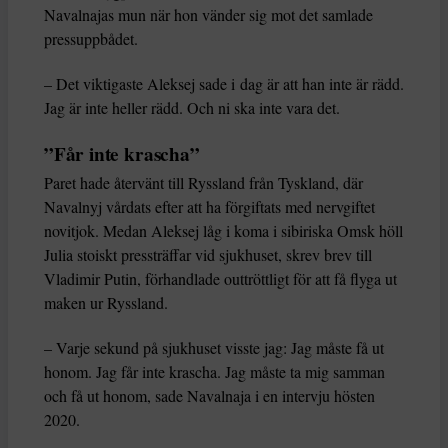
Navalnajas mun när hon vänder sig mot det samlade
pressuppbådet.
– Det viktigaste Aleksej sade i dag är att han inte är rädd.
Jag är inte heller rädd. Och ni ska inte vara det.
”Får inte krascha”
Paret hade återvänt till Ryssland från Tyskland, där
Navalnyj vårdats efter att ha förgiftats med nervgiftet
novitjok. Medan Aleksej låg i koma i sibiriska Omsk höll
Julia stoiskt pressträffar vid sjukhuset, skrev brev till
Vladimir Putin, förhandlade outtröttligt för att få flyga ut
maken ur Ryssland.
– Varje sekund på sjukhuset visste jag: Jag måste få ut
honom. Jag får inte krascha. Jag måste ta mig samman
och få ut honom, sade Navalnaja i en intervju hösten
2020.