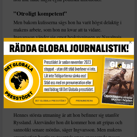
”Otroligt kompetent”
Men bakom kulisserna sägs hon ha varit högst delaktig i
makens arbete, som hon nu lovar att ta vidare.
Ingvarsson vänder sig emot beskrivningen av Navalnaja
som ett oprövat kort.
– Under snart två decennier har hon varit en av de
närmaste och viktigaste rådgivarna bakom sin mans
politik, säger han.
– Allt kring Julia Navalnaja vittnar om en otroligt
kompetent kvinna.
DET GLOBALA PRESSTÖDET
PRENUMERERA
Hennes största utmaning är att hon befinner sig utanför
Ryssland. Återvänder hon dit kommer hon att gripas och
sannolikt senare mördas, säger Ingvarsson. Men makens
organisation består av tusentals unga engagerade ryssar –