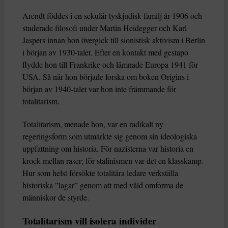
Arendt föddes i en sekulär tyskjudisk familj år 1906 och
studerade filosofi under Martin Heidegger och Karl
Jaspers innan hon övergick till sionistisk aktivism i Berlin
i början av 1930-talet. Efter en kontakt med gestapo
flydde hon till Frankrike och lämnade Europa 1941 för
USA. Så när hon började forska om boken Origins i
början av 1940-talet var hon inte främmande för
totalitarism.
Totalitarism, menade hon, var en radikalt ny
regeringsform som utmärkte sig genom sin ideologiska
uppfattning om historia. För nazisterna var historia en
krock mellan raser; för stalinismen var det en klasskamp.
Hur som helst försökte totalitära ledare verkställa
historiska ”lagar” genom att med våld omforma de
människor de styrde.
Totalitarism vill isolera individer