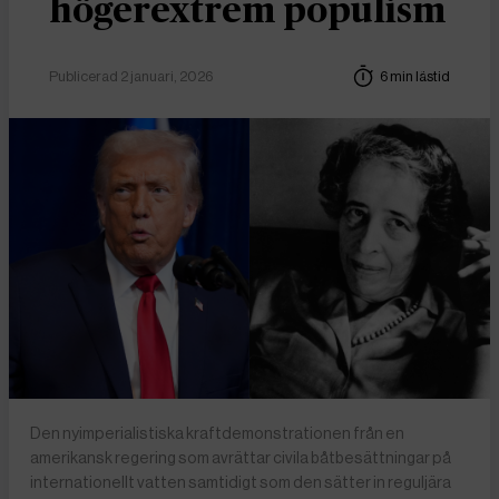
högerextrem populism
Publicerad 2 januari, 2026
6 min lästid
Den nyimperialistiska kraftdemonstrationen från en
amerikansk regering som avrättar civila båtbesättningar på
internationellt vatten samtidigt som den sätter in reguljära