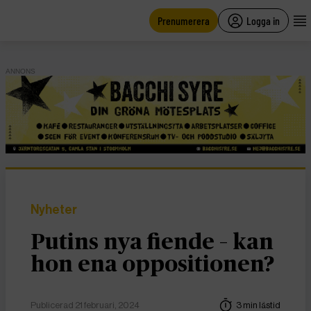
main
content
Prenumerera
Logga in
ANNONS
Nyheter
Putins nya fiende – kan
hon ena oppositionen?
Publicerad 21 februari, 2024
3 min lästid