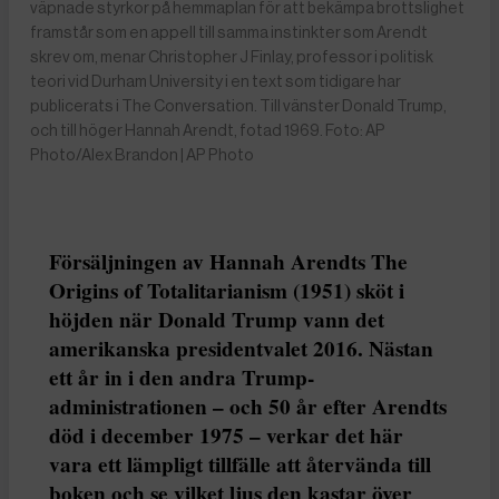
väpnade styrkor på hemmaplan för att bekämpa brottslighet
framstår som en appell till samma instinkter som Arendt
skrev om, menar Christopher J Finlay, professor i politisk
teori vid Durham University i en text som tidigare har
publicerats i The Conversation. Till vänster Donald Trump,
och till höger Hannah Arendt, fotad 1969. Foto: AP
Photo/Alex Brandon | AP Photo
Försäljningen av Hannah Arendts The
Origins of Totalitarianism (1951) sköt i
höjden när Donald Trump vann det
amerikanska presidentvalet 2016. Nästan
ett år in i den andra Trump-
administrationen – och 50 år efter Arendts
död i december 1975 – verkar det här
vara ett lämpligt tillfälle att återvända till
boken och se vilket ljus den kastar över