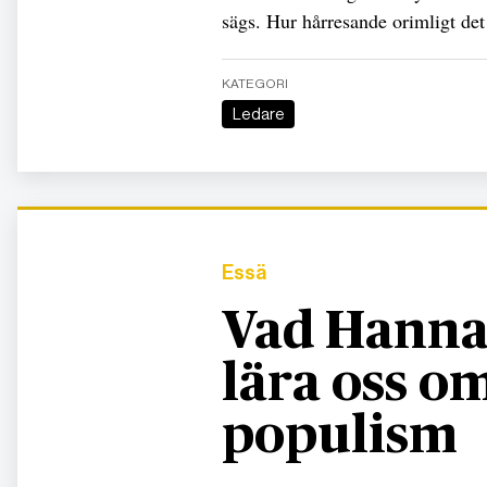
sägs. Hur hårresande orimligt det 
KATEGORI
Ledare
Essä
Vad Hanna
lära oss 
populism