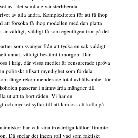
et av ”det samlade vänsterliberala
rivet av alla andra. Komplexiteten för att få ihop
d att försöka få ihop modellen med den platta
et är väldigt, väldigt få som egentligen tror på det.
artier som svänger från att tycka en sak väldigt
 helt annat, väldigt bestämt i morgon. Där
oss i krig, där vissa medier är censurerade (pröva
en politiskt tillsatt myndighet som fördelar
 som länge rekommenderade total avhållsamhet för
koholen passerar i nämnvärda mängder till
lla ut att ta bort råden. Vi har en
 och mycket syftar till att lära oss att kolla på
änniskor har valt sina trovärdiga källor. Jimmie
. Då spelar det ingen roll vad som faktiskt