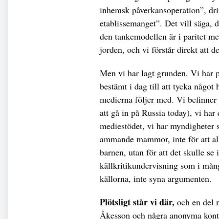
inhemsk påverkansoperation”, driv
etablissemanget”. Det vill säga, d
den tankemodellen är i paritet me
jorden, och vi förstår direkt att d
Men vi har lagt grunden. Vi har p
bestämt i dag till att tycka något
medierna följer med. Vi befinner 
att gå in på Russia today), vi har 
mediestödet, vi har myndigheter
ammande mammor, inte för att al
barnen, utan för att det skulle se i
källkritikundervisning som i mångt
källorna, inte syna argumenten.
Plötsligt står vi där,
och en del m
Åkesson och några anonyma konton