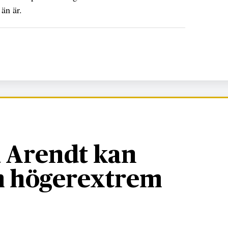
än är.
 Arendt kan
om högerextrem