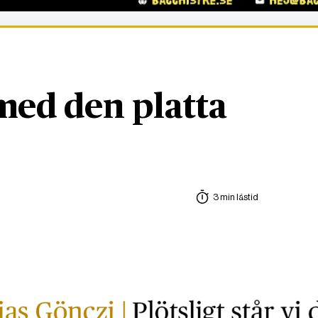
med den platta
3 min lästid