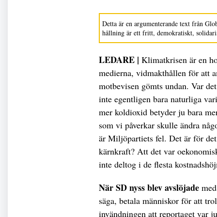
Detta är en argumenterande text från Glob
hållning är ett fritt, demokratiskt, solidar
LEDARE |
Klimatkrisen är en h
medierna, vidmakthållen för att a
motbevisen gömts undan. Var det 
inte egentligen bara naturliga var
mer koldioxid betyder ju bara me
som vi påverkar skulle ändra någo
är Miljöpartiets fel. Det är för de
kärnkraft? Att det var oekonomiskt
inte deltog i de flesta kostnadshö
När SD nyss blev avslöjade
med a
säga, betala människor för att tro
invändningen att reportaget var ju