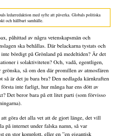
als ledarredaktion med syfte att påverka. Globals politiska
iskt och hållbart samhälle.
oax, påhittad av några vetenskapsmän och
nslagen ska behållas. Där belackarna tystats och
inte bördigt på Grönland på medeltiden? Är det
iationer i solaktiviteten? Och, vadå, egentligen,
r grönska, så om den där promillen av atmosfären
t så är det ju bara bra? Den nedlagda kärnkraften
t första inte farligt, hur många har ens dött av
? Det beror bara på ett litet parti (som förvisso
jningarna).
DET GLOBALA PRESSTÖDET
PRENUMERERA
tt göra det alla vet att de gjort länge, det vill
lla på internet under falska namn, så var
st en stor komplott, eller en ”en gigantisk