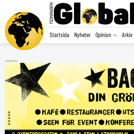
main
content
Startsida
Nyheter
Opinion
Arkiv
ANNONS