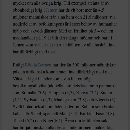
mycket om alla övriga krig. Till exempel att åtta år av
obönhörligt krig i
Jemen
har drivit bort mer än 4,5
miljoner människor från sina hem och 21,6 miljoner (två
tredjedelar av befolkningen) är i stort behov av humanitär
hjälp och skyddstjänster. Med en fertilitet på 3,4 och en
medianålder på 19 år blir det många mödrar och barn i
Jemen som
svälter
när mer än hälften av alla hushåll inte
har tillräckligt med mat.
Enligt
Rädda Barnen
har fler än 300 miljoner människor
på den afrikanska kontinenten inte tillräckligt med mat.
Värst är läget i länder som även har en hög
befolkningstillväxt (aktuella fertilitets
data
inom parentes),
som Somalia (5,6), Etiopien (3,7), Kenya (3,2), Sudan
(4,1), Sydsudan (4,3), Madagaskar (3,8) och Nigeria (5).
Svält hotar också i området söder om Sahara som brukar
kallas för Sahel, speciellt Mali (5,4), Burkina Faso (4,8),
Tchad (5,2) och Niger(6,4). Även om fertiliteten sakta
har börjat minska i alla dessa länder är medianålder låg