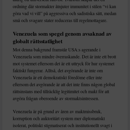
ordning där stormakter åtnjuter immunitet i stilen “vi kan
göra vad vi vill” på aggressiva och sadistiska sätt, medan
små och svagare stater reduceras till regelmottagare.
Venezuela som spegel genom avsaknad av
globalt rättsstatlighet
Mot denna bakgrund framstår USA:s agerande i
Venezuela som mindre överraskande. Det är inte ett brott
mot systemet eftersom det är ett uttryck för hur systemet
faktiskt fungerar. Alltså, det avgörande är inte om
Venezuela är ett demokratiskt föredöme eller inte
eftersom det avgörande är att det inte finns någon global
rättsinstans med tillräcklig legitimitet och makt för att
avgöra frågan oberoende av stormaktsintressen.
Venezuela är på grund av åren av maktmissbruk,
korruption och auktoritärt system mer diplomatiskt
isolerat, politiskt stigmatiserat och institutionellt svagt i