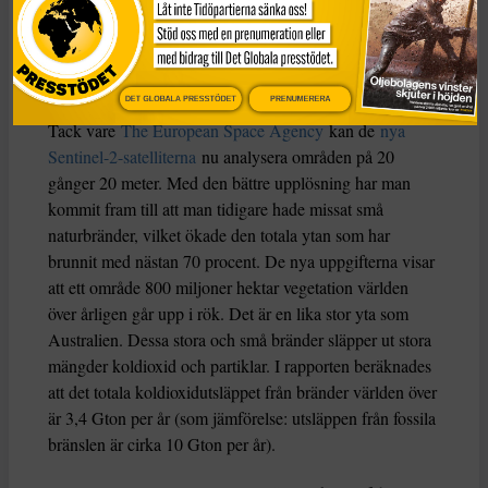
underskattade. Detta beror på att det finns betydligt fler
små bränder världen över än man tidigare antagit. Alla
dessa små bränder har tillsammans en stor inverkan på de
totala utsläppen.
DET GLOBALA PRESSTÖDET
PRENUMERERA
Tack vare
The European Space Agency
kan de
nya
Sentinel-2-satelliterna
nu analysera områden på 20
gånger 20 meter. Med den bättre upplösning har man
kommit fram till att man tidigare hade missat små
naturbränder, vilket ökade den totala ytan som har
brunnit med nästan 70 procent. De nya uppgifterna visar
att ett område 800 miljoner hektar vegetation världen
över årligen går upp i rök. Det är en lika stor yta som
Australien. Dessa stora och små bränder släpper ut stora
mängder koldioxid och partiklar. I rapporten beräknades
att det totala koldioxidutsläppet från bränder världen över
är 3,4 Gton per år (som jämförelse: utsläppen från fossila
bränslen är cirka 10 Gton per år).