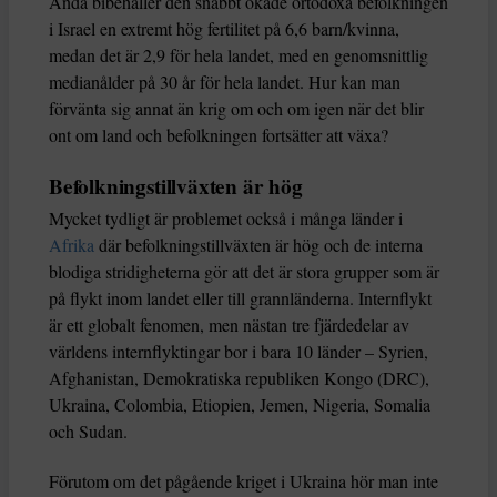
Ändå bibehåller den snabbt ökade ortodoxa befolkningen
i Israel en extremt hög fertilitet på 6,6 barn/kvinna,
medan det är 2,9 för hela landet, med en genomsnittlig
medianålder på 30 år för hela landet. Hur kan man
förvänta sig annat än krig om och om igen när det blir
ont om land och befolkningen fortsätter att växa?
Befolkningstillväxten är hög
Mycket tydligt är problemet också i många länder i
Afrika
där befolkningstillväxten är hög och de interna
blodiga stridigheterna gör att det är stora grupper som är
på flykt inom landet eller till grannländerna. Internflykt
är ett globalt fenomen, men nästan tre fjärdedelar av
världens internflyktingar bor i bara 10 länder – Syrien,
Afghanistan, Demokratiska republiken Kongo (DRC),
Ukraina, Colombia, Etiopien, Jemen, Nigeria, Somalia
och Sudan.
Förutom om det pågående kriget i Ukraina hör man inte