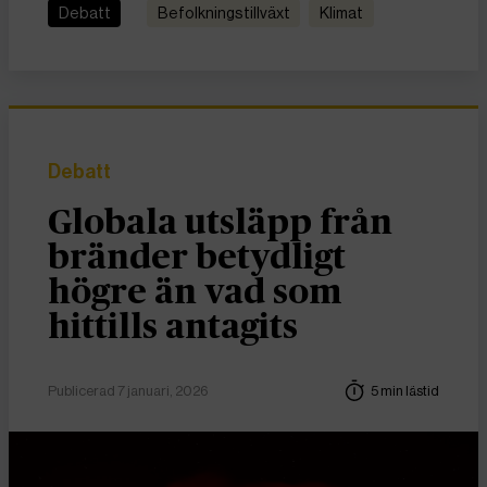
Debatt
befolkningstillväxt
Klimat
Debatt
Globala utsläpp från
bränder betydligt
högre än vad som
hittills antagits
Publicerad 7 januari, 2026
5 min lästid