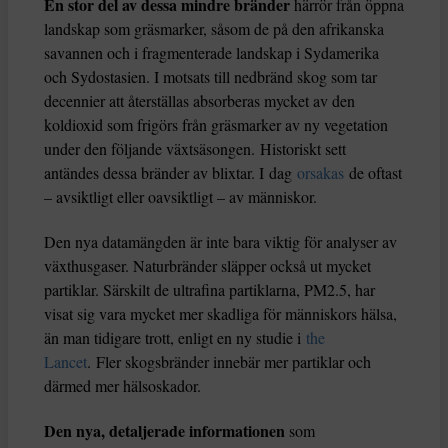
En stor del av dessa mindre bränder
härrör från öppna
landskap som gräsmarker, såsom de på den afrikanska
savannen och i fragmenterade landskap i Sydamerika
och Sydostasien. I motsats till nedbränd skog som tar
decennier att återställas absorberas mycket av den
koldioxid som frigörs från gräsmarker av ny vegetation
under den följande växtsäsongen. Historiskt sett
antändes dessa bränder av blixtar. I dag
orsakas
de oftast
– avsiktligt eller oavsiktligt – av människor.
Den nya datamängden är inte bara viktig för analyser av
växthusgaser. Naturbränder släpper också ut mycket
partiklar. Särskilt de ultrafina partiklarna, PM2.5, har
visat sig vara mycket mer skadliga för människors hälsa,
än man tidigare trott, enligt en ny studie i
the
Lancet
. Fler skogsbränder innebär mer partiklar och
därmed mer hälsoskador.
Den nya, detaljerade informationen
som