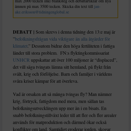
max 2000 tecken inkl blanksteg och debattartiklar om nya
ämnen på max 3500 tecken. Skicka din text till
jan-
ake.eriksson@tidningenglobal.se
DEBATT |
Som skrevs i denna tidning den 13:e maj är
”
befolkningsfrågan
vida viktigare än alla åtgärder för
klimatet
.” Dessutom bidrar den höga fertiliteten i fattiga
länder till stora problem. FN:s flyktingkommissariat
UNHCR
uppskattar att över 100 miljoner är “displaced”,
det vill säga tvingats lämna sitt hemland, på flykt från
svält, krig och förföljelse. Barn och familjer i världens
svåra kriser kämpar för att överleva.
Vad är orsaken att så många tvingas fly? Man nämner
krig, förtryck, fattigdom med mera, men sällan tas
befolkningsutvecklingen upp mer än i en bisats. En
snabb befolkningstillväxt leder till att fler och fler arealer
används för matproduktion och därmed ökar också
konflikter om land. Samtidigt eroderar jorden, skogar