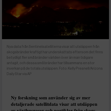
Nya data från Sentinelsatelliterna visar att utsläppen från
skogsbränder kraftigt har underskattats eftersom det finns
betydligt fler små bränder världen över än man tidigare
antagit, och dessa små bränder har tillsammans en stor
inverkan på de totala utsläppen. Foto: Kelly Presnell/Arizona
Daily Star via AP
Ny forskning som använder sig av mer
detaljerade satellitdata visar att utsläppen
av växthusgaser och partiklar från skogs-