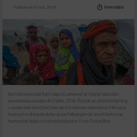
Publicerad 20 maj, 2024
6 min lästid
Befolkningen på flykt i lägret Lamkmat al-Hajfar nära den
jemenitiska staden Al-Dahle, 2019. Åtta år av obönhörligt krig
i Jemen har drivit bort mer än 4,5 miljoner människor från sina
hem och två tredjedelar av befolkningen är i stort behov av
humanitär hjälp och skyddstjänster. Foto: Peter Biro