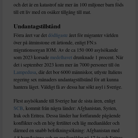
och det är en katastrof när mer än 100 miljoner barn föds
till ett liv med en osäker tillgång till mat.
Undantagstillstånd
Förra året var det
dödligaste
året för migranter världen
över på åtminstone ett årtionde, enligt FN:s
migrationsorgan IOM. Av de ca 150 000 asylsökande
som 2023 korsade
medelhavet
drunknade 1 procent. När
det i september 2023 kom mer än 7000 personer till ön
Lampedusa
, där det bor 6000 människor, utlyste Italiens
regering sex månaders undantagstillstånd för att kunna
hantera läget. Väldigt få av dessa har sökt asyl i Sverige.
Flest asylsökande till Sverige har de sista åren, enligt
SCB
, kommit från några länder: Afghanistan, Syrien,
Irak och Eritrea. Dessa länder har fortfarande pågående
konflikter och en hög fertilitet och låg medianålder och
därmed en snabb befolkningsökning: Afghanistan med
4.8 barn/kvinna och en medianålder på 17 år och Eritrea