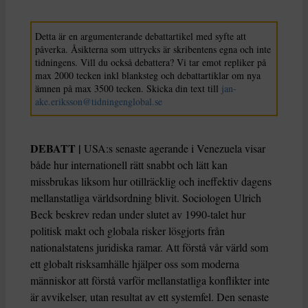
Detta är en argumenterande debattartikel med syfte att
påverka. Åsikterna som uttrycks är skribentens egna och inte
tidningens. Vill du också debattera? Vi tar emot repliker på
max 2000 tecken inkl blanksteg och debattartiklar om nya
ämnen på max 3500 tecken. Skicka din text till
jan-
ake.eriksson@tidningenglobal.se
DEBATT |
USA:s senaste agerande i Venezuela visar
både hur internationell rätt snabbt och lätt kan
missbrukas liksom hur otillräcklig och ineffektiv dagens
mellanstatliga världsordning blivit. Sociologen Ulrich
Beck beskrev redan under slutet av 1990-talet hur
politisk makt och globala risker lösgjorts från
nationalstatens juridiska ramar. Att förstå vår värld som
ett globalt risksamhälle hjälper oss som moderna
människor att förstå varför mellanstatliga konflikter inte
är avvikelser, utan resultat av ett systemfel. Den senaste