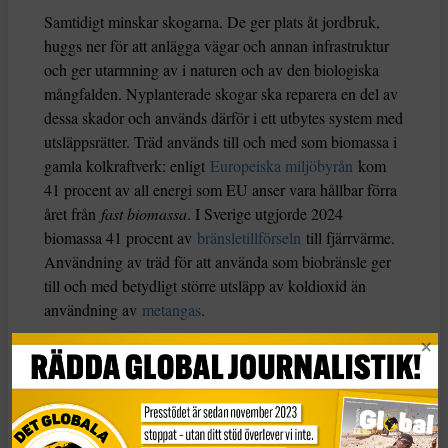
Samtidigt minskar skogarna. De ger plats åt jordbruk,
huggs ner för att anlägga vägar och annan infrastruktur
och ger utarmning av i naturen och av den biologiska
mångfalden. Nyplanterade skogar ska reparera en del av
dessa skador och används därför i ett utbytes system med
utsläppsrätter. Träd används till och med som biomassa i
gamla kolkraftverk: enligt
Europeiska miljöbyrån
kom
41 procent av all energi som EU anser vara hållbar förra
året från
fast biomassa
. I Sverige utgjorde 2024
biomassa 41 procent av
bränsletillförseln
till fjärrvärme.
Användning av träd för att använda som biobränsle ger
till och med betydligt större utsläpp av koldioxid än
användning av
metangas
.
Ny forskning som använder sig
av mer detaljerade
satellitdata visar i en
långtidsstudie
i ett samarbete av
flera universitet och Nasa att utsläppen av växthusgaser
och partiklar från skogs- och naturbränder är kraftigt