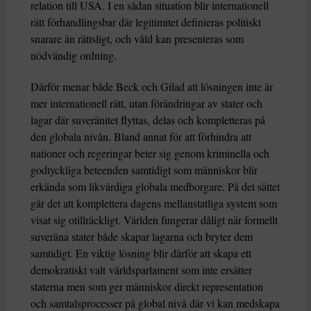
relation till USA. I en sådan situation blir internationell
rätt förhandlingsbar där legitimitet definieras politiskt
snarare än rättsligt, och våld kan presenteras som
nödvändig ordning.
Därför menar både Beck och Gilad att lösningen inte är
mer internationell rätt, utan förändringar av stater och
lagar där suveränitet flyttas, delas och kompletteras på
den globala nivån. Bland annat för att förhindra att
nationer och regeringar beter sig genom kriminella och
godtyckliga beteenden samtidigt som människor blir
erkända som likvärdiga globala medborgare. På det sättet
går det att komplettera dagens mellanstatliga system som
visat sig otillräckligt. Världen fungerar dåligt när formellt
suveräna stater både skapar lagarna och bryter dem
samtidigt. En viktig lösning blir därför att skapa ett
demokratiskt valt världsparlament som inte ersätter
staterna men som ger människor direkt representation
och samtalsprocesser på global nivå där vi kan medskapa