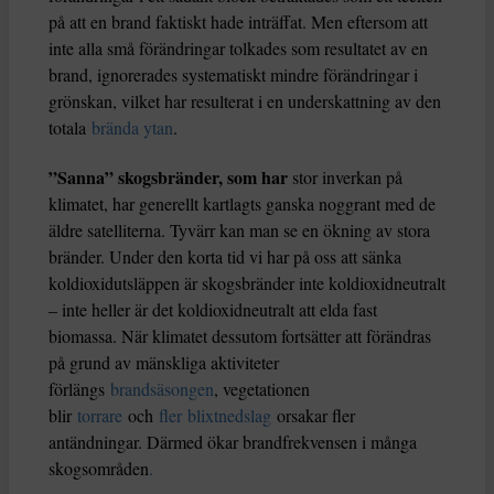
på att en brand faktiskt hade inträffat. Men eftersom att
inte alla små förändringar tolkades som resultatet av en
brand, ignorerades systematiskt mindre förändringar i
grönskan, vilket har resulterat i en underskattning av den
totala
brända ytan
.
”Sanna” skogsbränder, som har
stor inverkan på
klimatet, har generellt kartlagts ganska noggrant med de
äldre satelliterna. Tyvärr kan man se en ökning av stora
bränder. Under den korta tid vi har på oss att sänka
koldioxidutsläppen är skogsbränder inte koldioxidneutralt
– inte heller är det koldioxidneutralt att elda fast
biomassa. När klimatet dessutom fortsätter att förändras
på grund av mänskliga aktiviteter
förlängs
brandsäsongen
, vegetationen
blir
torrare
och
fler
blixtnedslag
orsakar fler
antändningar. Därmed ökar brandfrekvensen i många
skogsområden
.