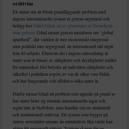
orättvisa
Ett annat sätt att förstå grundläggande problem med
dagens internationella system är genom argument och
belägg hos
Oded Gilad, en av grundarna av Demokrati
utan gränser
. Gilad menar genom metaforen om “global
apartheid”, där världen är mer ekonomiskt integrerad
men politiskt mer segregerad, att internationell rätt utgår
från fel subjekt. Eftersom det i dagens rättsordning är
stater som är bärare av rättigheter och skyldigheter istället
för människor. Det betyder att individers rättigheter och
säkerhet i praktiken avgörs av var de råkar vara födda
och hur fungerande och effektiva olika stater är.
Därför menar Gilad att problem som uppstår på grund av
hur stater beter sig rörande internationella lagar och
regler inte är bieffekter, utan handlar om en strukturell
och institutionell orättvisa. Ett system som bygger på
staters suveränitet snarare än människors lika värde kan
aldrig bli universellt rättvist. Tvärtom skapar det en