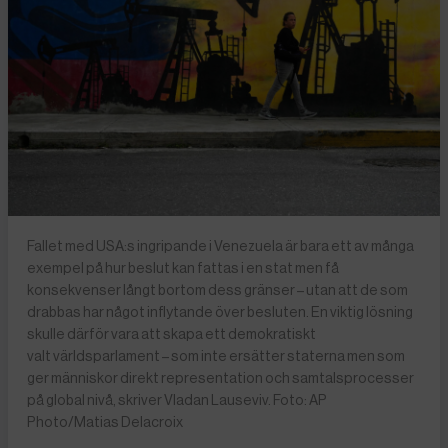
Fallet med USA:s ingripande i Venezuela är bara ett av många
exempel på hur beslut kan fattas i en stat men få
konsekvenser långt bortom dess gränser – utan att de som
drabbas har något inflytande över besluten. En viktig lösning
skulle därför vara att skapa ett demokratiskt
valt världsparlament – som inte ersätter staterna men som
ger människor direkt representation och samtalsprocesser
på global nivå, skriver Vladan Lauseviv. Foto: AP
Photo/Matias Delacroix