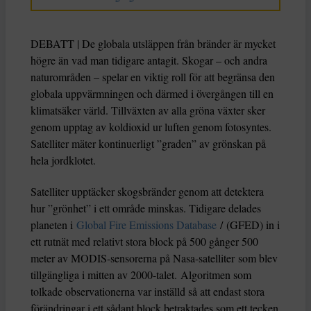
DEBATT | De globala utsläppen från bränder är mycket
högre än vad man tidigare antagit. Skogar – och andra
naturområden – spelar en viktig roll för att begränsa den
globala uppvärmningen och därmed i övergången till en
klimatsäker värld. Tillväxten av alla gröna växter sker
genom upptag av koldioxid ur luften genom fotosyntes.
Satelliter mäter kontinuerligt ”graden” av grönskan på
hela jordklotet.
Satelliter upptäcker skogsbränder genom att detektera
hur ”grönhet” i ett område minskas. Tidigare delades
planeten i
Global Fire Emissions Database
/ (GFED) in i
ett rutnät med relativt stora block på 500 gånger 500
meter av MODIS-sensorerna på Nasa-satelliter som blev
tillgängliga i mitten av 2000-talet. Algoritmen som
tolkade observationerna var inställd så att endast stora
förändringar i ett sådant block betraktades som ett tecken