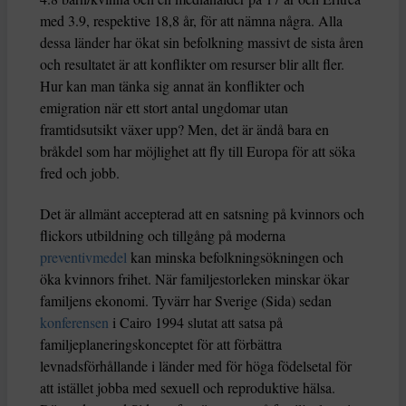
med 3.9, respektive 18,8 år, för att nämna några. Alla
dessa länder har ökat sin befolkning massivt de sista åren
och resultatet är att konflikter om resurser blir allt fler.
Hur kan man tänka sig annat än konflikter och
emigration när ett stort antal ungdomar utan
framtidsutsikt växer upp? Men, det är ändå bara en
bråkdel som har möjlighet att fly till Europa för att söka
fred och jobb.
Det är allmänt accepterad att en satsning på kvinnors och
flickors utbildning och tillgång på moderna
preventivmedel
kan minska befolkningsökningen och
öka kvinnors frihet. När familjestorleken minskar ökar
familjens ekonomi. Tyvärr har Sverige (Sida) sedan
konferensen
i Cairo 1994 slutat att satsa på
familjeplaneringskonceptet för att förbättra
levnadsförhållande i länder med för höga födelsetal för
att istället jobba med sexuell och reproduktive hälsa.