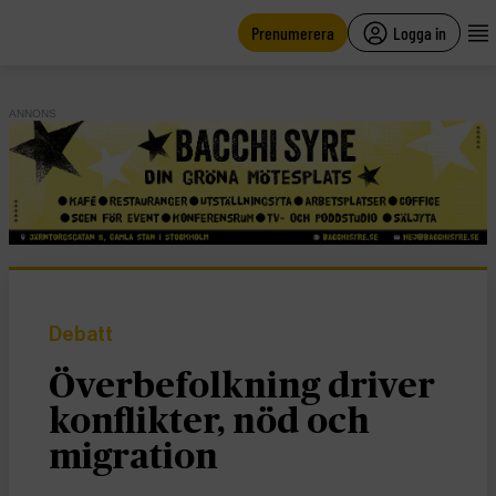
main
content
Prenumerera
Logga in
ANNONS
Debatt
Överbefolkning driver
konflikter, nöd och
migration