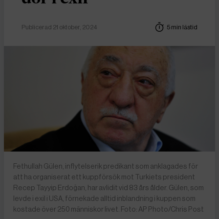
Publicerad 21 oktober, 2024
5 min lästid
Fethullah Gülen, inflytelserik predikant som anklagades för
att ha organiserat ett kuppförsök mot Turkiets president
Recep Tayyip Erdoğan, har avlidit vid 83 års ålder. Gülen, som
levde i exil i USA, förnekade alltid inblandning i kuppen som
kostade över 250 människor livet. Foto: AP Photo/Chris Post