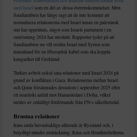
Förenade Arabemiraten och Bahrain undertecknade avtal
med Israel
som en del av dessa överenskommelser. Men
Saudiarabien har länge sagt att de inte kommer att
normalisera relationerna med Israel innan en palestinsk
stat har upprättats, något som Israels parlament i en
omröstning 2024 har uteslutit. Rapporter tyder på att
Saudiarabien nu vill ersätta Israel med Syrien som
transitland för en fiberoptisk kabel som ska koppla
kungariket till Grekland.
Turkiet avbröt också sina relationer med Israel 2024 på
grund av konflikten i Gaza. Relationerna mellan Israel
och Qatar försämrades dessutom i september 2025 efter
ett israeliskt anfall mot Hamasledare i Doha, vilket
möttes av enhälligt fördömande från FN:s säkerhetsråd.
Brustna relationer
Irans enda huvudsakliga allierade är Ryssland och, i
betydligt mindre utsträckning, Kina och Houthirebellerna