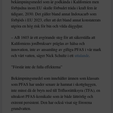
bekämpningsmedel som är godkända i Kalifornien men
förbjudna inom EU skulle förbudet träda i kraft fem år
tidigare, 2030. Det gäller bland annat Indoxacarb som
förbjöds i EU 2023, efter att det bland annat konstaterats
utgöra en hög risk för bin och vilda däggdjur.
– AB 1603 är ett avgörande steg för att säkerställa att
Kaliforniens jordbruksarv präglas av hälsa och
innovation, inte av ansamling av giftiga PFAS i vår mark
och vårt vatten, säger Nick Schultz i ett
uttalande
.
”Förstår inte de fulla effekterna”
Bekämpningsmedel som innehåller ämnen som klassats
som PFAS har under senare år hamnat i skottgluggen,
inte minst då de bryts ned till Trifluorättiksyra (TFA), en
ultrakort PFAS-kemikalie som är både lättrörlig och
extremt persistent. Den har också visat sig förorena
grundvatten.