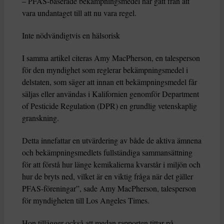
– PFAS-baserade bekämpningsmedel har gått från att
vara undantaget till att nu vara regel.
Inte nödvändigtvis en hälsorisk
I samma artikel citeras Amy MacPherson, en talesperson
för den myndighet som reglerar bekämpningsmedel i
delstaten, som säger att innan ett bekämpningsmedel får
säljas eller användas i Kalifornien genomför Department
of Pesticide Regulation (DPR) en grundlig vetenskaplig
granskning.
Detta innefattar en utvärdering av både de aktiva ämnena
och bekämpningsmedlets fullständiga sammansättning
för att förstå hur länge kemikalierna kvarstår i miljön och
hur de bryts ned, vilket är en viktig fråga när det gäller
PFAS-föreningar”, sade Amy MacPherson, talesperson
för myndigheten till Los Angeles Times.
Hon tillägger också att medan rapporten tittar på