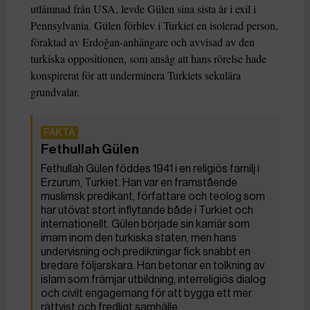
utlämnad från USA, levde Gülen sina sista år i exil i
Pennsylvania. Gülen förblev i Turkiet en isolerad person,
föraktad av Erdoğan-anhängare och avvisad av den
turkiska oppositionen, som ansåg att hans rörelse hade
konspirerat för att underminera Turkiets sekulära
grundvalar.
Fethullah Gülen
Fethullah Gülen föddes 1941 i en religiös familj i
Erzurum, Turkiet. Han var en framstående
muslimsk predikant, författare och teolog som
har utövat stort inflytande både i Turkiet och
internationellt. Gülen började sin karriär som
imam inom den turkiska staten, men hans
undervisning och predikningar fick snabbt en
bredare följarskara. Han betonar en tolkning av
islam som främjar utbildning, interreligiös dialog
och civilt engagemang för att bygga ett mer
rättvist och fredligt samhälle.