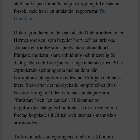
att bli anklagad för att ha någon koppling till ett sådant
försök, sade han i ett uttalande, rapporterar
The
Guardian.
Gülen, grundaren av den så kallade Gülenrörelsen, eller
Hizmet-rörelsen, som betyder ”service” på turkiska,
skapade en rörelse som spreds internationellt och
främjade moderat islam, utbildning och interreligiös
dialog. Han och Erdoğan var länge allierade, men 2013
exploderade spänningarna mellan dem när
korruptionsanklagelser riktades mot Erdoğan och hans
krets. Strax efter det misslyckade kuppförsöket 2016
beskrev Erdoğan Gülen och hans anhängare som
”förrädare” och ”en cancer”. I kölvattnet av
kuppförsöket stängdes hundratals skolor, medier och
företag kopplade till Gülen, och tusentals människor
arresterades.
Trots den turkiska regeringens försök att få honom