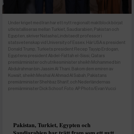
Under kriget med Iran har ett nytt regionalt maktblock börjat
utkristalliseras mellan Turkiet, Saudiarabien, Pakistan och
Egypten, skriver Natasha Lindstaedt professor i
statsvetenskap vid University of Essex. Här USA:s president
Donald Trump, Turkiets president Recep Tayyip Erdogan,
Egyptens president Abdel-Fattah el-Sissi, Qatars
premiärminister och utrikesminister sheikh Mohammed bin
Abdulrahman bin Jassim Al Thani. Bakom dem emiren av
Kuwait, sheikh Meshal Al Ahmad Al Sabah, Pakistans
premiärminister Shehbaz Sharif, och Nederländernas
premiärminister Dick Schoof. Foto: AP Photo/Evan Vucci
Pakistan, Turkiet, Egypten och
Saudiarabien har trätt fram som ett nytt