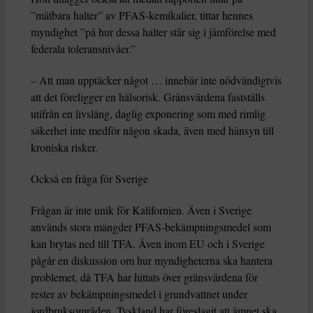
”mätbara halter” av PFAS-kemikalier, tittar hennes
myndighet ”på hur dessa halter står sig i jämförelse med
federala toleransnivåer.”
– Att man upptäcker något … innebär inte nödvändigtvis
att det föreligger en hälsorisk. Gränsvärdena fastställs
utifrån en livslång, daglig exponering som med rimlig
säkerhet inte medför någon skada, även med hänsyn till
kroniska risker.
Också en fråga för Sverige
Frågan är inte unik för Kalifornien. Även i Sverige
används stora mängder PFAS-bekämpningsmedel som
kan brytas ned till TFA. Även inom EU och i Sverige
pågår en diskussion om hur myndigheterna ska hantera
problemet, då TFA har hittats över gränsvärdena för
rester av bekämpningsmedel i grundvattnet under
jordbruksområden. Tyskland har föreslagit att ämnet ska