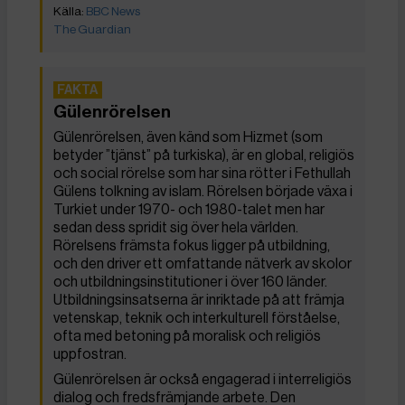
BBC News
The Guardian
Gülenrörelsen
Gülenrörelsen, även känd som Hizmet (som
betyder ”tjänst” på turkiska), är en global, religiös
och social rörelse som har sina rötter i Fethullah
Gülens tolkning av islam. Rörelsen började växa i
Turkiet under 1970- och 1980-talet men har
sedan dess spridit sig över hela världen.
Rörelsens främsta fokus ligger på utbildning,
och den driver ett omfattande nätverk av skolor
och utbildningsinstitutioner i över 160 länder.
Utbildningsinsatserna är inriktade på att främja
vetenskap, teknik och interkulturell förståelse,
ofta med betoning på moralisk och religiös
uppfostran.
Gülenrörelsen är också engagerad i interreligiös
dialog och fredsfrämjande arbete. Den