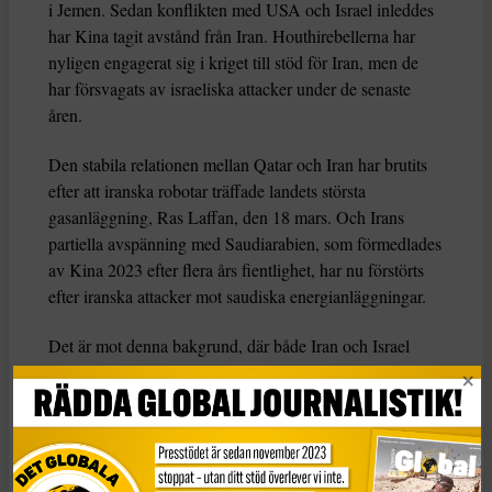
i Jemen. Sedan konflikten med USA och Israel inleddes
har Kina tagit avstånd från Iran. Houthirebellerna har
nyligen engagerat sig i kriget till stöd för Iran, men de
har försvagats av israeliska attacker under de senaste
åren.
Den stabila relationen mellan Qatar och Iran har brutits
efter att iranska robotar träffade landets största
gasanläggning, Ras Laffan, den 18 mars. Och Irans
partiella avspänning med Saudiarabien, som förmedlades
av Kina 2023 efter flera års fientlighet, har nu förstörts
efter iranska attacker mot saudiska energianläggningar.
Det är mot denna bakgrund, där både Iran och Israel
betraktas som regionala parior, som Pakistan,
Saudiarabien, Turkiet och Egypten har intensifierat sina
ansträngningar för att skapa stabilitet i Mellanöstern.
En ny ordning?