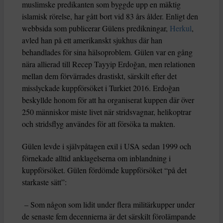
muslimske predikanten som byggde upp en mäktig
islamisk rörelse, har gått bort vid 83 års ålder. Enligt den
webbsida som publicerar Gülens predikningar,
Herkul
,
avled han på ett amerikanskt sjukhus där han
behandlades för sina hälsoproblem. Gülen var en gång
nära allierad till Recep Tayyip Erdoğan, men relationen
mellan dem förvärrades drastiskt, särskilt efter det
misslyckade kuppförsöket i Turkiet 2016. Erdoğan
beskyllde honom för att ha organiserat kuppen där över
250 människor miste livet när stridsvagnar, helikoptrar
och stridsflyg användes för att försöka ta makten.
Gülen levde i självpåtagen exil i USA sedan 1999 och
förnekade alltid anklagelserna om inblandning i
kuppförsöket. Gülen fördömde kuppförsöket “på det
starkaste sätt”:
– Som någon som lidit under flera militärkupper under
de senaste fem decennierna är det särskilt förolämpande