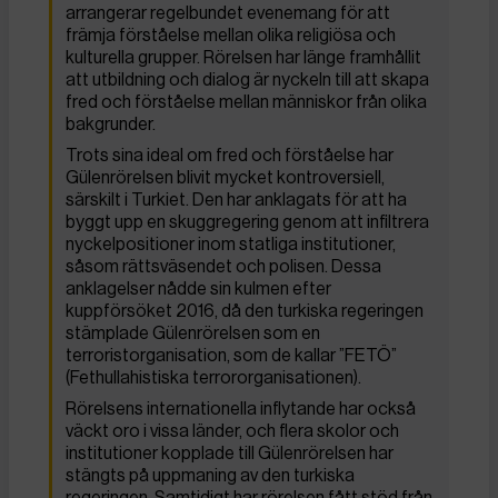
arrangerar regelbundet evenemang för att
främja förståelse mellan olika religiösa och
kulturella grupper. Rörelsen har länge framhållit
att utbildning och dialog är nyckeln till att skapa
fred och förståelse mellan människor från olika
bakgrunder.
Trots sina ideal om fred och förståelse har
Gülenrörelsen blivit mycket kontroversiell,
särskilt i Turkiet. Den har anklagats för att ha
byggt upp en skuggregering genom att infiltrera
nyckelpositioner inom statliga institutioner,
såsom rättsväsendet och polisen. Dessa
anklagelser nådde sin kulmen efter
kuppförsöket 2016, då den turkiska regeringen
stämplade Gülenrörelsen som en
terroristorganisation, som de kallar ”FETÖ”
(Fethullahistiska terrororganisationen).
Rörelsens internationella inflytande har också
väckt oro i vissa länder, och flera skolor och
institutioner kopplade till Gülenrörelsen har
stängts på uppmaning av den turkiska
regeringen. Samtidigt har rörelsen fått stöd från