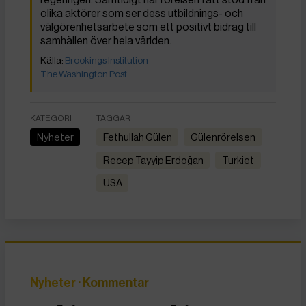
olika aktörer som ser dess utbildnings- och
välgörenhetsarbete som ett positivt bidrag till
samhällen över hela världen.
Brookings Institution
The Washington Post
KATEGORI
TAGGAR
Nyheter
Fethullah Gülen
Gülenrörelsen
Recep Tayyip Erdoğan
Turkiet
USA
Nyheter
· Kommentar