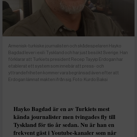
Armenisk-turkiske journalisten och skådespelaren Hayko
Bagdad lever i exil i Tyskland och har just besökt Sverige. Han
förklarar att Turkiets president Recep Tayyip Erdogan har
etablerat ett system som innebär att press- och
yttrandefriheten kommer vara begränsad även efter att
Erdogan lämnat makten ifrån sig. Foto: Kurdo Baksi
Hayko Bagdad är en av Turkiets mest
kända journalister men tvingades fly till
Tyskland för tio år sedan. Nu är han en
frekvent gäst i Youtube-kanaler som når