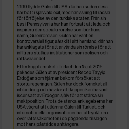
1999 flydde Gülen till USA, där han sedan dess
har bott i självvald exil, med hänvisning till rädsla
för förföljelse av den turkiska staten. Från sin
bas i Pennsylvania har han fortsatt att leda och
inspirera den sociala rörelse som bär hans
namn, Gülenrörelsen. Gülen har varit en
kontroversiell figur, särskilt i sitt hemland, där han
har anklagats för att använda sin rörelse för att
infiltrera statliga institutioner som polisen och
rättsväsendet.
Efter kuppförsöket i Turkiet den 15 juli 2016
pekades Gülen ut av president Recep Tayyip
Erdoğan som hjärnan bakom försöket att
störta regeringen. Gülen har dock förnekat all
inblandning och hävdar att kuppen kan ha varit
iscensatt av Erdoğan själv för att stärka sin
maktposition. Trots de starka anklagelserna har
USA vägrat att utlämna Gülen till Turkiet, och
internationella organisationer har uttryckt oro
över rättssäkerheten i de pågående tillslagen
mot hans påstådda anhängare.