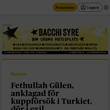
main
content
Prenumerera
Logga in
ANNONS
Nyheter
Fethullah Gülen,
anklagad för
kuppförsök i Turkiet,
dör i exil