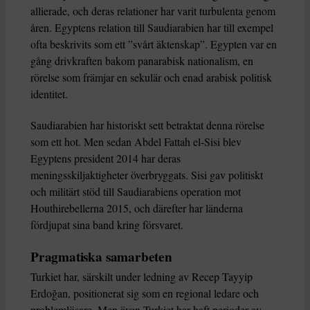
allierade, och deras relationer har varit turbulenta genom
åren. Egyptens relation till Saudiarabien har till exempel
ofta beskrivits som ett ”svårt äktenskap”. Egypten var en
gång drivkraften bakom panarabisk nationalism, en
rörelse som främjar en sekulär och enad arabisk politisk
identitet.
Saudiarabien har historiskt sett betraktat denna rörelse
som ett hot. Men sedan Abdel Fattah el-Sisi blev
Egyptens president 2014 har deras
meningsskiljaktigheter överbryggats. Sisi gav politiskt
och militärt stöd till Saudiarabiens operation mot
Houthirebellerna 2015, och därefter har länderna
fördjupat sina band kring försvaret.
Pragmatiska samarbeten
Turkiet har, särskilt under ledning av Recep Tayyip
Erdoğan, positionerat sig som en regional ledare och
problemlösare. Men även Turkiet har haft perioder av