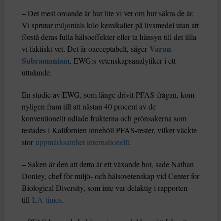
– Det mest oroande är hur lite vi vet om hur säkra de är.
Vi sprutar miljontals kilo kemikalier på livsmedel utan att
förstå deras fulla hälsoeffekter eller ta hänsyn till det lilla
Varun
vi faktiskt vet. Det är oacceptabelt, säger
Subramaniam
, EWG:s vetenskapsanalytiker i ett
uttalande.
En studie av EWG, som länge drivit PFAS-frågan, kom
nyligen fram till att nästan 40 procent av de
konventionellt odlade frukterna och grönsakerna som
testades i Kalifornien innehöll PFAS-rester, vilket väckte
stor
uppmärksamhet internationellt.
– Saken är den att detta är ett växande hot, sade Nathan
Donley, chef för miljö- och hälsovetenskap vid Center for
Biological Diversity, som inte var delaktig i rapporten
till
LA-times
.