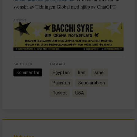
svenska av Tidningen Global med hjälp av ChatGPT.
ANNONS
KATEGORI
TAGGAR
Kommentar
Egypten
Iran
Israel
Pakistan
Saudiarabien
Turkiet
USA