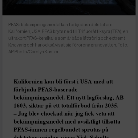
PFAS i bekämpningsmedel kan förbjudas i delstaten i
Kalifornien, USA. PFAS bryts ned till Trifluorättiksyra (TFA), en
ultrakort PFAS-kemikalie som är både lättrörlig och extremt
långvarig och har också visat sig förorena grundvatten. Foto:
AP Photo/Carolyn Kaster
Kalifornien kan bli först i USA med att
förbjuda PFAS-baserade
bekämpningsmedel. Ett nytt lagförslag, AB
1603, siktar på ett totalförbud från 2035.
– Jag blev chockad när jag fick veta att
bekämpningsmedel med avsiktligt tillsatta
PFAS-ämnen regelbundet sprutas på
delstatens grödor, säger Nick Schultz,