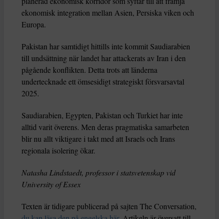
planerad ekonomisk korridor som syftar till att främja
ekonomisk integration mellan Asien, Persiska viken och
Europa.
Pakistan har samtidigt hittills inte kommit Saudiarabien
till undsättning när landet har attackerats av Iran i den
pågående konflikten. Detta trots att länderna
undertecknade ett ömsesidigt strategiskt försvarsavtal
2025.
Saudiarabien, Egypten, Pakistan och Turkiet har inte
alltid varit överens. Men deras pragmatiska samarbeten
blir nu allt viktigare i takt med att Israels och Irans
regionala isolering ökar.
Natasha Lindstaedt, professor i statsvetenskap vid
University of Essex
Texten är tidigare publicerad på sajten The Conversation,
du kan läsa den på engelska här
. Artikeln är översatt till