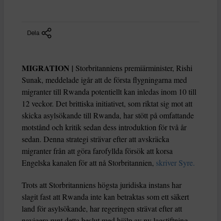
Dela
MIGRATION |
Storbritanniens premiärminister, Rishi
Sunak, meddelade igår att de första flygningarna med
migranter till Rwanda potentiellt kan inledas inom 10 till
12 veckor. Det brittiska initiativet, som riktat sig mot att
skicka asylsökande till Rwanda, har stött på omfattande
motstånd och kritik sedan dess introduktion för två år
sedan. Denna strategi strävar efter att avskräcka
migranter från att göra farofyllda försök att korsa
Engelska kanalen för att nå Storbritannien,
skriver Syre.
Trots att Storbritanniens högsta juridiska instans har
slagit fast att Rwanda inte kan betraktas som ett säkert
land för asylsökande, har regeringen strävat efter att
navigera runt detta beslut med hjälp av ny lagstiftning.