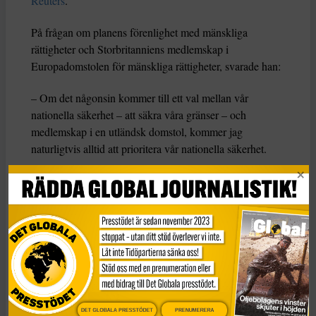
Reuters
.
På frågan om planens förenlighet med mänskliga
rättigheter och Storbritanniens medlemskap i
Europadomstolen för mänskliga rättigheter, svarade han:
– Om det någonsin kommer till ett val mellan vår
nationella säkerhet – att säkra våra gränser – och
medlemskap i en utländsk domstol, kommer jag
naturligtvis alltid att prioritera vår nationella säkerhet.
***
ⓘ
Artikeln är gjord med stöd av AI och faktagranskad
av Tidningen Global.
Läs vår
AI-policy här.
KATEGORI
TAGGAR
Nyheter
migration
Rwanda
Storbritannien
DET GLOBALA PRESSTÖDET
PRENUMERERA