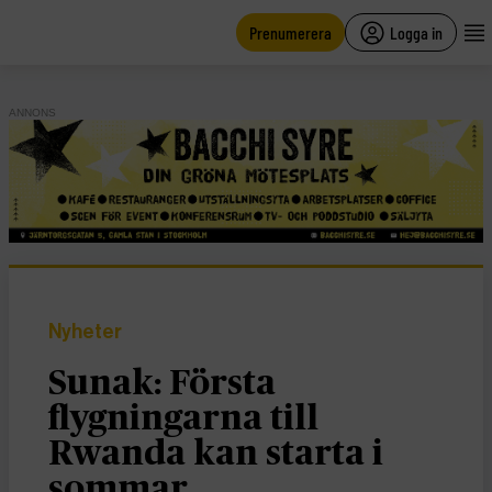
main
content
Prenumerera
Logga in
ANNONS
Nyheter
Sunak: Första
flygningarna till
Rwanda kan starta i
sommar