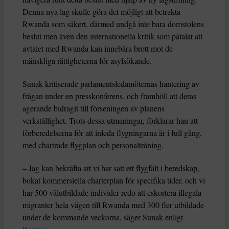
Denna nya lag skulle göra det möjligt att betrakta
Rwanda som säkert, därmed undgå inte bara domstolens
beslut men även den internationella kritik som påtalat att
avtalet med Rwanda kan innebära brott mot de
mänskliga rättigheterna för asylsökande.
Sunak kritiserade parlamentsledamöternas hantering av
frågan under en presskonferens, och framhöll att deras
agerande bidragit till förseningen av planens
verkställighet. Trots dessa utmaningar, förklarar han att
förberedelserna för att inleda flygningarna är i full gång,
med chartrade flygplan och personalträning.
– Jag kan bekräfta att vi har satt ett flygfält i beredskap,
bokat kommersiella charterplan för specifika tider, och vi
har 500 välutbildade individer redo att eskortera illegala
migranter hela vägen till Rwanda med 300 fler utbildade
under de kommande veckorna, säger Sunak enligt