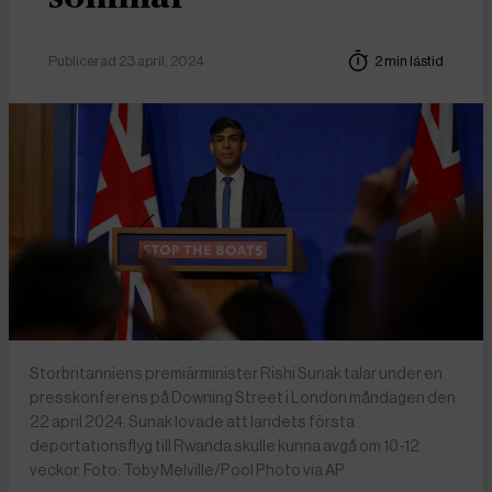
Publicerad 23 april, 2024
2 min lästid
Storbritanniens premiärminister Rishi Sunak talar under en
presskonferens på Downing Street i London måndagen den
22 april 2024. Sunak lovade att landets första
deportationsflyg till Rwanda skulle kunna avgå om 10-12
veckor. Foto: Toby Melville/Pool Photo via AP