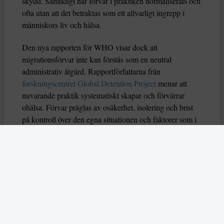
skydd. Samtidigt har förvar i praktiken normaliserats och
ofta utan att det betraktas som ett allvarligt ingrepp i
människors liv och hälsa.
Den nya rapporten för WHO visar dock att
migrationsförvar inte kan förstås som en neutral
administrativ åtgärd. Rapportförfattarna från
forskningscentret Global Detention Project
menar att
nuvarande praktik systematiskt skapar och förvärrar
ohälsa. Förvar präglas av osäkerhet, isolering och brist
på kontroll över den egna situationen och faktorer som i
sig är starkt kopplade till både fysisk och psykisk
sjukdom.
Brutalitet och ovärdighet
Rapporten identifierar återkommande strukturella
problem i migrationsförvar världen över. Trångboddhet,
dålig hygien och begränsad tillgång till frisk luft och
rörelse är vanligt förekommande. Dessa förhållanden