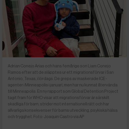
Adrian Conejo Arias och hans femårige son Liam Conejo
Ramos efter att de släpptes ur ett migrationsförvar i San
Antonio, Texas, i lördags. De greps av maskerade ICE-
agenter i Minneapolis i januari, men har nu kunnat återvända
till Minneapolis. En ny rapport som Global Detention Project
tagit fram för WHO visar att migrationsförvar är särskilt
skadliga för barn, strider mot internationell rätt och har
allvarliga konsekvenser för barns utveckling, psykiska hälsa
och trygghet. Foto: Joaquin Castro via AP