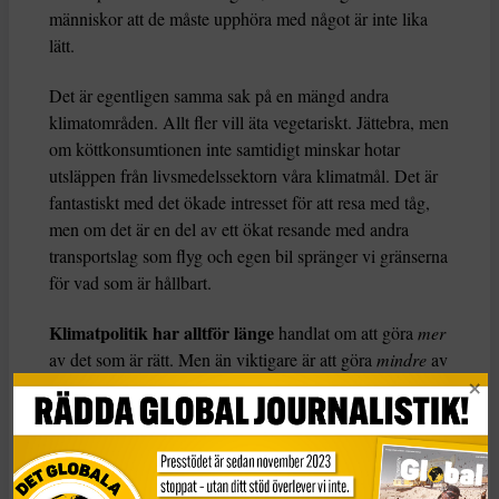
människor att de måste upphöra med något är inte lika
lätt.
Det är egentligen samma sak på en mängd andra
klimatområden. Allt fler vill äta vegetariskt. Jättebra, men
om köttkonsumtionen inte samtidigt minskar hotar
utsläppen från livsmedelssektorn våra klimatmål. Det är
fantastiskt med det ökade intresset för att resa med tåg,
men om det är en del av ett ökat resande med andra
transportslag som flyg och egen bil spränger vi gränserna
för vad som är hållbart.
Klimatpolitik har alltför länge
handlat om att göra
mer
av det som är rätt. Men än viktigare är att göra
mindre
av
det som förstör. För att vi ska kunna göra det behöver vi
en tydlig politik som vågar prioritera och sätta gränser.
Det är i det sammanhanget jag sätter min tilltro till
vänsterpolitik – i vid bemärkelse – för klimatet. Politik
från vänster har historiskt sett lyckats tygla ohämmad