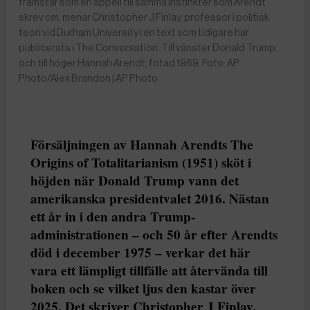
framstår som en appell till samma instinkter som Arendt
skrev om, menar Christopher J Finlay, professor i politisk
teori vid Durham University i en text som tidigare har
publicerats i The Conversation. Till vänster Donald Trump,
och till höger Hannah Arendt, fotad 1969. Foto: AP
Photo/Alex Brandon | AP Photo
Försäljningen av Hannah Arendts The
Origins of Totalitarianism (1951) sköt i
höjden när Donald Trump vann det
amerikanska presidentvalet 2016. Nästan
ett år in i den andra Trump-
administrationen – och 50 år efter Arendts
död i december 1975 – verkar det här
vara ett lämpligt tillfälle att återvända till
boken och se vilket ljus den kastar över
2025. Det skriver Christopher J Finlay,