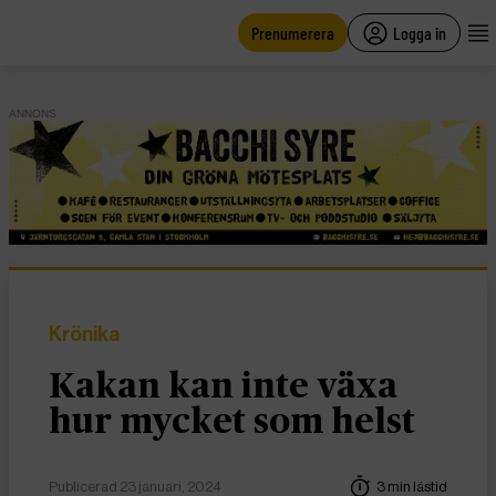
main
content
Prenumerera
Logga in
ANNONS
Krönika
Kakan kan inte växa
hur mycket som helst
Publicerad 23 januari, 2024
3 min lästid