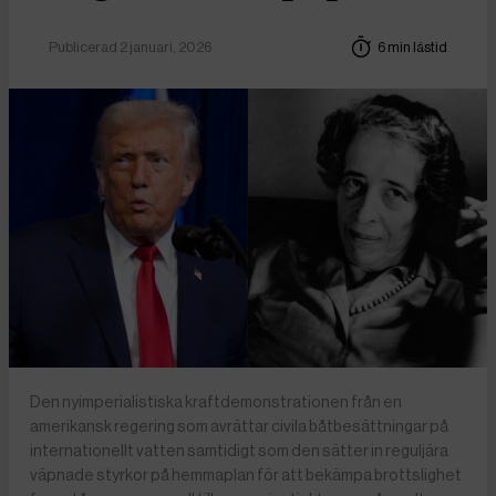
Publicerad 2 januari, 2026
6 min lästid
Den nyimperialistiska kraftdemonstrationen från en
amerikansk regering som avrättar civila båtbesättningar på
internationellt vatten samtidigt som den sätter in reguljära
väpnade styrkor på hemmaplan för att bekämpa brottslighet