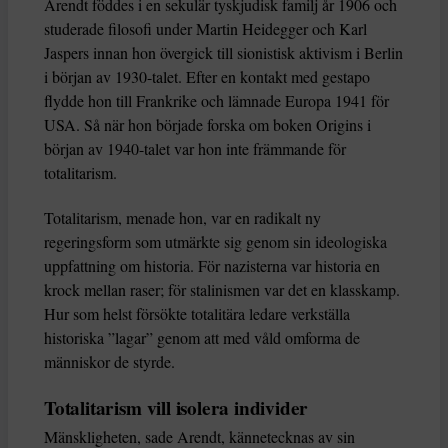
Arendt föddes i en sekulär tyskjudisk familj år 1906 och
studerade filosofi under Martin Heidegger och Karl
Jaspers innan hon övergick till sionistisk aktivism i Berlin
i början av 1930-talet. Efter en kontakt med gestapo
flydde hon till Frankrike och lämnade Europa 1941 för
USA. Så när hon började forska om boken Origins i
början av 1940-talet var hon inte främmande för
totalitarism.
Totalitarism, menade hon, var en radikalt ny
regeringsform som utmärkte sig genom sin ideologiska
uppfattning om historia. För nazisterna var historia en
krock mellan raser; för stalinismen var det en klasskamp.
Hur som helst försökte totalitära ledare verkställa
historiska ”lagar” genom att med våld omforma de
människor de styrde.
Totalitarism vill isolera individer
Mänskligheten, sade Arendt, kännetecknas av sin