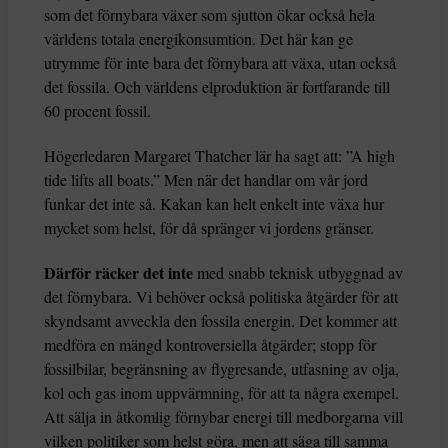
som det förnybara växer som sjutton ökar också hela
världens totala energikonsumtion. Det här kan ge
utrymme för inte bara det förnybara att växa, utan också
det fossila. Och världens elproduktion är fortfarande till
60 procent fossil.
Högerledaren Margaret Thatcher lär ha sagt att: ”A high
tide lifts all boats.” Men när det handlar om vår jord
funkar det inte så. Kakan kan helt enkelt inte växa hur
mycket som helst, för då spränger vi jordens gränser.
Därför räcker det inte
med snabb teknisk utbyggnad av
det förnybara. Vi behöver också politiska åtgärder för att
skyndsamt avveckla den fossila energin. Det kommer att
medföra en mängd kontroversiella åtgärder; stopp för
fossilbilar, begränsning av flygresande, utfasning av olja,
kol och gas inom uppvärmning, för att ta några exempel.
Att sälja in åtkomlig förnybar energi till medborgarna vill
vilken politiker som helst göra, men att säga till samma