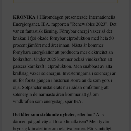
KRÖNIKA |
Häromdagen presenterade Internationella
Energiorganet, IEA, rapporten ”Renewables 2023”. Det
var en fantastisk läsning. Förnybar energi växer så det
knakar. I fjol ökade förnybar elproduktion med hela 50
procent jämfört med året innan. Nästa år kommer
förnybara energikällor att producera mer elektricitet än
kolkraften. Under 2025 kommer också vindkraften att
passera kärnkraft i elproduktion. Men snabbast av alla
kraftslag växer solenergin. Investeringarna i solenergi är
nu för första gången i historien större än de som görs i
olja. Solpaneler installerats nu i sådan omfattning att
solenergin de närmaste åren kommer att gå om
vindkraften som energislag, spår IEA.
Det låter som strålande nyheter
, eller hur? Är vi
därmed på god väg att lösa klimatkrisen? Men tyvärr
bryr sig klimatet inte om relativa termer. För samtidigt