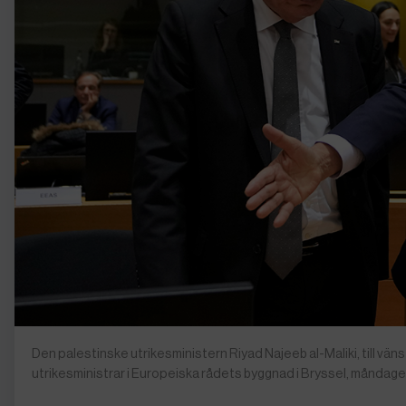
Den palestinske utrikesministern Riyad Najeeb al-Maliki, till vä
utrikesministrar i Europeiska rådets byggnad i Bryssel, måndage