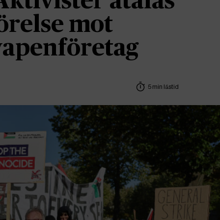
Aktivister åtalas
örelse mot
 vapenföretag
5 min lästid