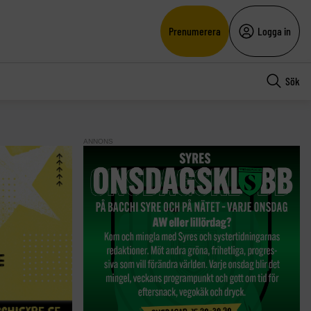
Prenumerera
Logga in
Sök
ANNONS