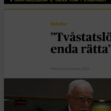
Nyheter
”Tvåstatsl
enda rätta
Publicerad 23 januari, 2024