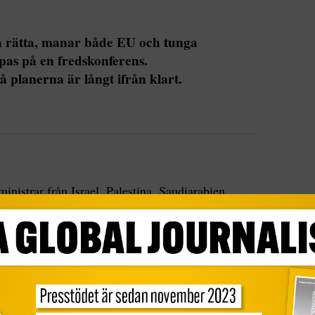
da rätta, manar både EU och tunga
pas på en fredskonferens.
 planerna är långt ifrån klart.
inistrar från Israel, Palestina, Saudiarabien,
på plats för att delta i olika omgångar när de 27
tt samlade i Bryssel under måndagen.
fokusera på den humanitära sidan. Färre än 100