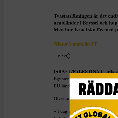
Tvåstatslösningen är det en
arabländer i Bryssel och hop
Men hur Israel ska fås med på
Wiktor Nummelin/TT
Dela
ISRAEL/PALESTINA |
Utrikesm
Egypten och Jordanien fanns alla 
EU-ländernas utrikesministrar sa
Givet samtalsämne: läget i Gaza.
– I dag är det klart att vi måste 