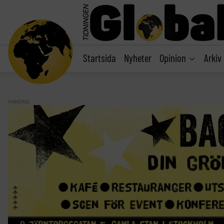
main
content
Startsida
Nyheter
Opinion
Arkiv
ANNONS