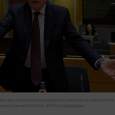
nster, talar med EU:s utrikespolitiska chef Josep Borrell under ett möt
n den 22 januari 2024. Foto: AP Photo/Virginia Mayo