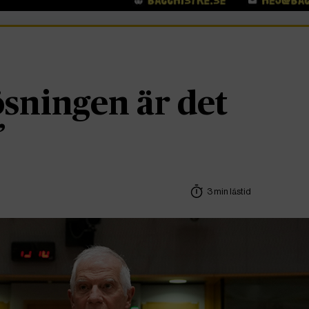
ösningen är det
”
3 min lästid