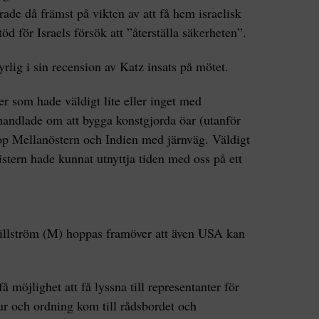
de då främst på vikten av att få hem israelisk
öd för Israels försök att ”återställa säkerheten”.
syrlig i sin recension av Katz insats på mötet.
er som hade väldigt lite eller inget med
andlade om att bygga konstgjorda öar (utanför
op Mellanöstern och Indien med järnväg. Väldigt
istern hade kunnat utnyttja tiden med oss på ett
Billström (M) hoppas framöver att även USA kan
få möjlighet att få lyssna till representanter för
tur och ordning kom till rådsbordet och