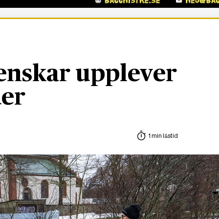
svenskar upplever
er
1 min lästid