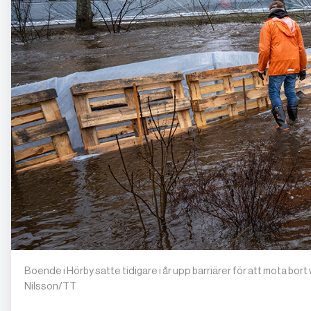
Boende i Hörby satte tidigare i år upp barriärer för att mota bor
Nilsson/TT