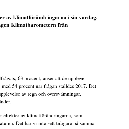
ter av klimatförändringarna i sin vardag,
ingen Klimatbarometern från
DET GLOBALA PRESSTÖDET
PRENUMERERA
lfrågats, 63 procent, anser att de upplever
a med 54 procent när frågan ställdes 2017. Det
pplevelse av regn och översvämningar,
änder.
ever effekter av klimatförändringarna, som
aturen. Det har vi inte sett tidigare på samma