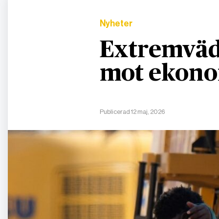
Nyheter
Extremväde
mot ekono
Publicerad 12 maj, 2026