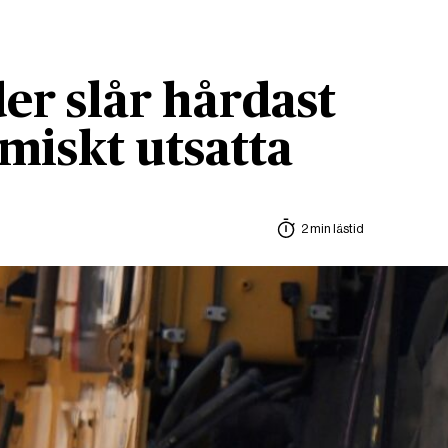
r slår hårdast
miskt utsatta
2 min lästid