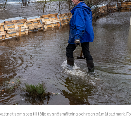
t vattnet som steg till följd av snösmältning och regn på mättad mark. F