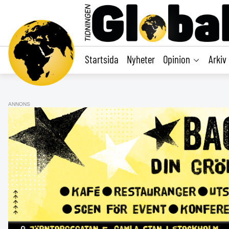
main
content
Startsida
Nyheter
Opinion
Arkiv
ANNONS