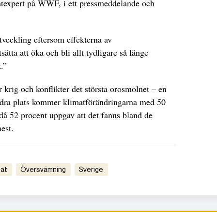
atexpert på WWF, i ett pressmeddelande och
utveckling eftersom effekterna av
tta att öka och bli allt tydligare så länge
.”
r krig och konflikter det största orosmolnet – en
 andra plats kommer klimatförändringarna med 50
då 52 procent uppgav att det fanns bland de
est.
mat
översvämning
Sverige