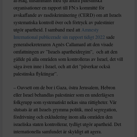
al-Haq, tillsammans med sju andra palestinska
organisationer en rapport till FN:s kommitté för
avskaffande av rasdiskriminering (CERD) om att Israels
systematiska kontroll över och förtryck av palestinier
utgör apartheid. I samband med att
Amnesty
International publicerade sin rapport tidigt 2022
sade
generalsekreteraren Agnès Callamard att den visade
omfattningen av ”Israels apartheidregim”, och att den
gällde på alla områden som kontrolleras av Israel, det vill
säga även inne i Israel, och att det ”påverkar också
palestinska flyktingar”.
– Oavsett om de bor i Gaza, östra Jerusalem, Hebron
eller Israel behandlas palestinier som en underlägsen
folkgrupp som systematiskt nekas sina rättigheter. Vår
slutsats är att Israels grymma politik, med segregation,
fördrivning och exkludering inom alla områden den
israeliska staten kontrollerar, tydligt utgör apartheid. Det
internationella samfundet är skyldigt att agera.