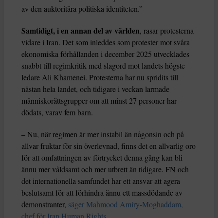
av den auktoritära politiska identiteten.”
Samtidigt, i en annan del av världen
, rasar protesterna
vidare i Iran. Det som inleddes som protester mot svåra
ekonomiska förhållanden i december 2025 utvecklades
snabbt till regimkritik med slagord mot landets högste
ledare Ali Khamenei. Protesterna har nu spridits till
nästan hela landet, och tidigare i veckan larmade
människorättsgrupper om att minst 27 personer har
dödats, varav fem barn.
– Nu, när regimen är mer instabil än någonsin och på
allvar fruktar för sin överlevnad, finns det en allvarlig oro
för att omfattningen av förtrycket denna gång kan bli
ännu mer våldsamt och mer utbrett än tidigare. FN och
det internationella samfundet har ett ansvar att agera
beslutsamt för att förhindra ännu ett massdödande av
demonstranter,
säger Mahmood Amiry-Moghaddam,
chef för Iran Human Rights
.