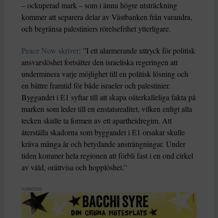
– ockuperad mark – som i ännu högre utsträckning
kommer att separera delar av Västbanken från varandra,
och begränsa palestiniers rörelsefrihet ytterligare.
Peace Now skriver
: ”I ett alarmerande uttryck för politisk
ansvarslöshet fortsätter den israeliska regeringen att
underminera varje möjlighet till en politisk lösning och
en bättre framtid för både israeler och palestinier.
Byggandet i E1 syftar till att skapa oåterkalleliga fakta på
marken som leder till en enstatsrealitet, vilken enligt alla
tecken skulle ta formen av ett apartheidregim. Att
återställa skadorna som byggandet i E1 orsakar skulle
kräva många år och betydande ansträngningar. Under
tiden kommer hela regionen att förbli fast i en ond cirkel
av våld, orättvisa och hopplöshet.”
ANNONS