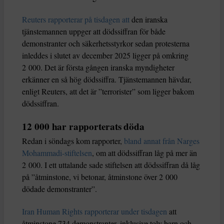
Reuters rapporterar på tisdagen att
den iranska
tjänstemannen uppger att dödssiffran för både
demonstranter och säkerhetsstyrkor sedan protesterna
inleddes i slutet av december 2025 ligger på omkring
2 000. Det är första gången iranska myndigheter
erkänner en så hög dödssiffra. Tjänstemannen hävdar,
enligt Reuters, att det är ”terrorister” som ligger bakom
dödssiffran.
12 000 har rapporterats döda
Redan i söndags kom rapporter,
bland annat från Narges
Mohammadi-stiftelsen
, om att dödssiffran låg på mer än
2 000. I ett uttalande sade stiftelsen att dödssiffran då låg
på ”åtminstone, vi betonar, åtminstone över 2 000
dödade demonstranter”.
Iran Human Rights rapporterar under tisdagen
att
åtminstone 734 demonstranter, inklusive tolv barn och