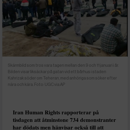
Skärmbild som tros vara tagen mellan den 9 och 11 januari i år.
Bilden visar liksäckar på gatan vid ett bårhus i staden
Kahrizak söder om Teheran, med anhöriga som söker efter
nära och kära. Foto: UGC via AP
Iran Human Rights rapporterar på
tisdagen att åtminstone 734 demonstranter
har dödats men hänvisar också till att