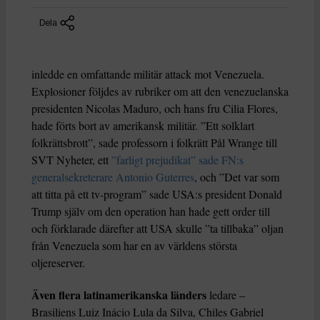
Dela
inledde en omfattande militär attack mot Venezuela.
Explosioner följdes av rubriker om att den venezuelanska
presidenten Nicolas Maduro, och hans fru Cilia Flores,
hade förts bort av amerikansk militär. ”Ett solklart
folkrättsbrott”, sade professorn i folkrätt Pål Wrange till
SVT Nyheter, ett
”farligt prejudikat” sade FN:s
generalsekreterare Antonio Guterres
, och ”Det var som
att titta på ett tv-program” sade USA:s president Donald
Trump själv om den operation han hade gett order till
och förklarade därefter att USA skulle ”ta tillbaka” oljan
från Venezuela som har en av världens största
oljereserver.
Även flera latinamerikanska länders
ledare –
Brasiliens Luiz Inácio Lula da Silva, Chiles Gabriel