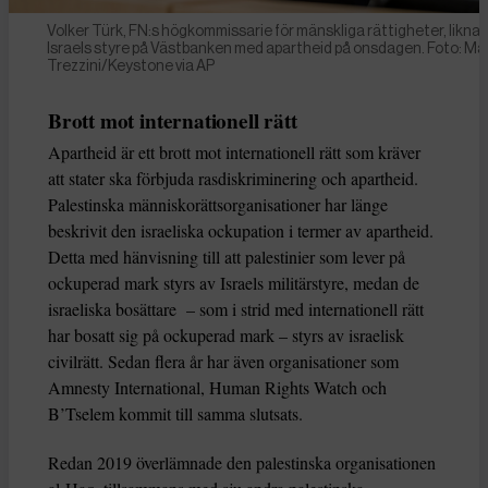
Volker Türk, FN:s högkommissarie för mänskliga rättigheter, likna
Israels styre på Västbanken med apartheid på onsdagen. Foto: Mar
Trezzini/Keystone via AP
Brott mot internationell rätt
Apartheid är ett brott mot internationell rätt som kräver
att stater ska förbjuda rasdiskriminering och apartheid.
Palestinska människorättsorganisationer har länge
beskrivit den israeliska ockupation i termer av apartheid.
Detta med hänvisning till att palestinier som lever på
ockuperad mark styrs av Israels militärstyre, medan de
israeliska bosättare – som i strid med internationell rätt
har bosatt sig på ockuperad mark – styrs av israelisk
civilrätt. Sedan flera år har även organisationer som
Amnesty International, Human Rights Watch och
B’Tselem kommit till samma slutsats.
Redan 2019 överlämnade den palestinska organisationen