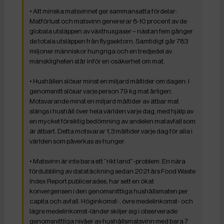
• Att minska matsvinnet ger sammansatta fördelar:
Matförlust och matsvinn genererar 8-10 procent av de
globala utsläppen av växthusgaser – nästan fem gånger
de totala utsläppen från flygsektorn. Samtidigt går 783
miljoner människor hungriga och en tredjedel av
mänskligheten står inför en osäkerhet om mat.
• Hushållen slösar minst en miljard måltider om dagen: I
genomsnitt slösar varje person 79 kg mat årligen.
Motsvarande minst en miljard måltider av ätbar mat
slängs i hushåll över hela världen varje dag, med hjälp av
en mycket försiktig bedömning av andelen matavfall som
är ätbart. Detta motsvarar 1,3 måltider varje dag för alla i
världen som påverkas av hunger.
• Matsvinn är inte bara ett ”rikt land”-problem. En nära
fördubbling av datatäckning sedan 2021 års Food Waste
Index Report publicerades, har sett en ökat
konvergensen i den genomsnittliga hushållsmaten per
capita och avfall. Höginkomst-, övre medelinkomst- och
lägre medelinkomst-länder skiljer sig i observerade
genomsnittliga nivåer av hushållsmatsvinn med bara 7