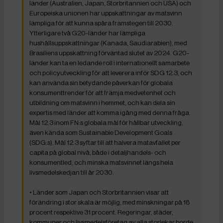
länder (Australien, Japan, Storbritannien och USA) och
Europeiska unionen har uppskattningar av matsvinn
lämpliga för att kunna spåra framstegen till 2030.
Ytterligare två G20-länder har lämpliga
hushållsuppskattningar (Kanada, Saudiarabien), med
Brasiliens uppskattning förväntad slutet av 2024. G20-
länder kan ta en ledande roll i internationellt samarbete
och policyutveckling för att leverera inför SDG 12.3, och
kan använda sin betydande påverkan för globala
konsumenttrender för att främja medvetenhet och
utbildning om matsvinn i hemmet, och kan dela sin
expertis med länder att komma igång med denna fråga.
Mål 12.3 inom FN:s globala mål för hållbar utveckling,
även kända som Sustainable Development Goals
(SDG:s). Mål 12.3 syftar till att halvera matavfallet per
capita på global nivå, både i detaljhandels- och
konsumentled, och minska matsvinnet längs hela
livsmedelskedjan till år 2030.
• Länder som Japan och Storbritannien visar att
förändring i stor skala är möjlig, med minskningar på 18
procent respektive 31 procent. Regeringar, städer,
kommuner och livsmedelsföretag av alla storlekar borde