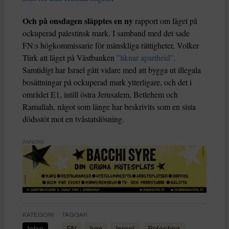
Och på onsdagen släpptes en ny
rapport om läget på
ockuperad palestinsk mark. I samband med det sade
FN:s högkommissarie för mänskliga rättigheter, Volker
Türk att läget på Västbanken
”liknar apartheid”
.
Samtidigt har Israel gått vidare med att bygga ut illegala
bosättningar på ockuperad mark ytterligare, och det i
området E1, intill östra Jerusalem, Betlehem och
Ramallah, något som länge har beskrivits som en sista
dödsstöt mot en tvåstatslösning.
ANNONS
KATEGORI
TAGGAR
Intro
FN
Iran
Israel
Palestina