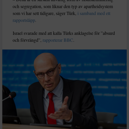
och segregation, som liknar den typ av apartheidsystem
som vi har sett tidigare, säger Türk,
i samband med ett
rapportsläpp
.
Israel svarade med att kalla Türks anklagelse för ”absurd
och förvrängd”,
rapporterar BBC
.