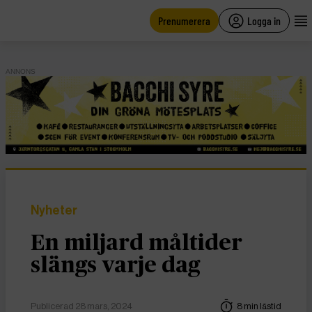
main
content
Prenumerera
Logga in
ANNONS
Nyheter
En miljard måltider
slängs varje dag
Publicerad 28 mars, 2024
8 min lästid