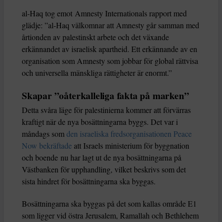
al-Haq tog emot Amnesty Internationals rapport med
glädje: ”al-Haq välkomnar att Amnesty går samman med
årtionden av palestinskt arbete och det växande
erkännandet av israelisk apartheid. Ett erkännande av en
organisation som Amnesty som jobbar för global rättvisa
och universella mänskliga rättigheter är enormt.”
Skapar ”oåterkalleliga fakta på marken”
Detta svåra läge för palestinierna kommer att förvärras
kraftigt när de nya bosättningarna byggs. Det var i
måndags som
den israeliska fredsorganisationen Peace
Now bekräftade
att Israels ministerium för byggnation
och boende nu har lagt ut de nya bosättningarna på
Västbanken för upphandling, vilket beskrivs som det
sista hindret för bosättningarna ska byggas.
Bosättningarna ska byggas på det som kallas område E1
som ligger vid östra Jerusalem, Ramallah och Bethlehem