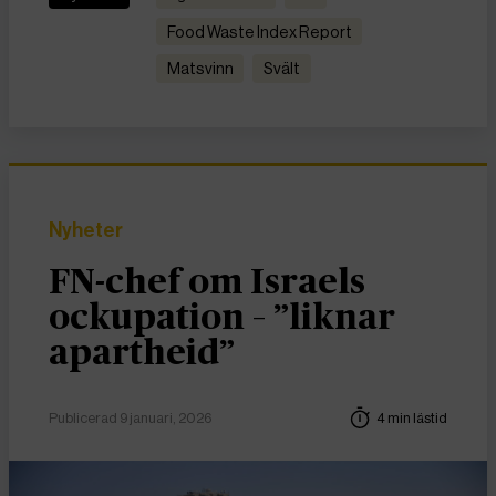
Food Waste Index Report
matsvinn
Svält
Nyheter
FN-chef om Israels
ockupation – ”liknar
apartheid”
Publicerad 9 januari, 2026
4 min lästid