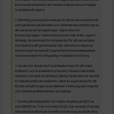
kunna samarbeta för att minska matsvinnet och hjälpa
hushållen att agera.
• Offentlig-privata partnerskap för att minska matsvinnet
och påverkan på klimatet och vattenstress omfamnas av
ett växande antal regeringar, regionala och
branschgrupper. Centrerad kring en mål-mäta-agera-
strategi, de sammanför intressenter för att samarbeta
och leverera ett gemensamt mål, övervinna några av
utmaningarna med ett fragmenterat livsmedelssystem
med innovation för långsiktig, holistisk förändring.
• Länder bör använda Food Waste Index för att mäta
matsvinn och konsekvent utveckla robusta nationella
riktlinjer och spåra framsteg. Väldigt få länder har samlat
in robusta data om matsvinn, vilket är avgörande för att
förstå omfattningen av problemet, inrikta sig på hotspots
och i bedöma effektiviteten av insatser.
• Ta vara på möjligheten för nästa omgång av NDC:er
och NBSAP:er: Från och med 2022, har. endast 21 länder
inkluderat matförlust och/eller minskning av avfall i sina