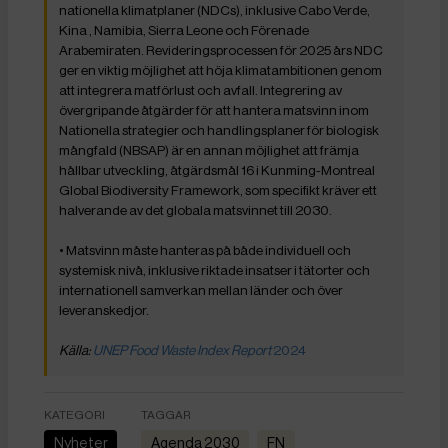
nationella klimatplaner (NDCs), inklusive Cabo Verde,
Kina , Namibia, Sierra Leone och Förenade
Arabemiraten. Revideringsprocessen för 2025 års NDC
ger en viktig möjlighet att höja klimatambitionen genom
att integrera matförlust och avfall. Integrering av
övergripande åtgärder för att hantera matsvinn inom
Nationella strategier och handlingsplaner för biologisk
mångfald (NBSAP) är en annan möjlighet att främja
hållbar utveckling, åtgärdsmål 16 i Kunming-Montreal
Global Biodiversity Framework, som specifikt kräver ett
halverande av det globala matsvinnet till 2030.
• Matsvinn måste hanteras på både individuell och
systemisk nivå, inklusive riktade insatser i tätorter och
internationell samverkan mellan länder och över
leveranskedjor.
Källa:
UNEP Food Waste Index Report
2024
KATEGORI
TAGGAR
Nyheter
Agenda 2030
FN