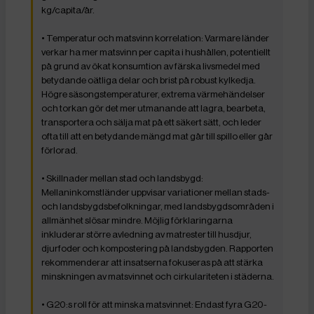
kg/capita/år.
• Temperatur och matsvinn korrelation: Varmare länder
verkar ha mer matsvinn per capita i hushållen, potentiellt
på grund av ökat konsumtion av färska livsmedel med
betydande oätliga delar och brist på robust kylkedja.
Högre säsongstemperaturer, extrema värmehändelser
och torkan gör det mer utmanande att lagra, bearbeta,
transportera och sälja mat på ett säkert sätt, och leder
ofta till att en betydande mängd mat går till spillo eller går
förlorad.
• Skillnader mellan stad och landsbygd:
Mellaninkomstländer uppvisar variationer mellan stads-
och landsbygdsbefolkningar, med landsbygdsområden i
allmänhet slösar mindre. Möjlig förklaringarna
inkluderar större avledning av matrester till husdjur,
djurfoder och kompostering på landsbygden. Rapporten
rekommenderar att insatserna fokuseras på att stärka
minskningen av matsvinnet och cirkulariteten i städerna.
• G20:s roll för att minska matsvinnet: Endast fyra G20-