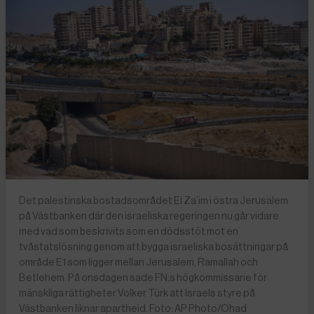
Det palestinska bostadsområdet El Za’im i östra Jerusalem
på Västbanken där den israeliska regeringen nu går vidare
med vad som beskrivits som en dödsstöt mot en
tvåstatslösning genom att bygga israeliska bosättningar på
område E1 som ligger mellan Jerusalem, Ramallah och
Betlehem. På onsdagen sade FN:s högkommissarie för
mänskliga rättigheter Volker Türk att Israels styre på
Västbanken liknar apartheid. Foto: AP Photo/Ohad