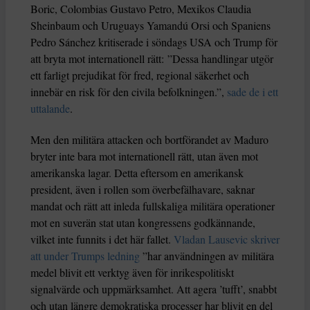
Boric, Colombias Gustavo Petro, Mexikos Claudia
Sheinbaum och Uruguays Yamandú Orsi och Spaniens
Pedro Sánchez kritiserade i söndags USA och Trump för
att bryta mot internationell rätt: ”Dessa handlingar utgör
ett farligt prejudikat för fred, regional säkerhet och
innebär en risk för den civila befolkningen.”,
sade de i ett
uttalande
.
Men den militära attacken och bortförandet av Maduro
bryter inte bara mot internationell rätt, utan även mot
amerikanska lagar. Detta eftersom en amerikansk
president, även i rollen som överbefälhavare, saknar
mandat och rätt att inleda fullskaliga militära operationer
mot en suverän stat utan kongressens godkännande,
vilket inte funnits i det här fallet.
Vladan Lausevic skriver
att under Trumps ledning
”har användningen av militära
medel blivit ett verktyg även för inrikespolitiskt
signalvärde och uppmärksamhet. Att agera ’tufft’, snabbt
och utan längre demokratiska processer har blivit en del