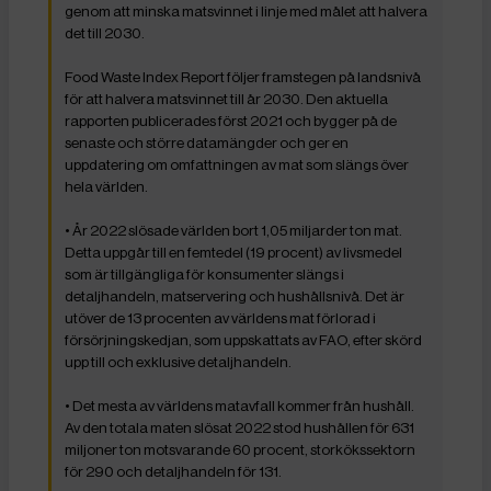
genom att minska matsvinnet i linje med målet att halvera
det till 2030.
Food Waste Index Report följer framstegen på landsnivå
för att halvera matsvinnet till år 2030. Den aktuella
rapporten publicerades först 2021 och bygger på de
senaste och större datamängder och ger en
uppdatering om omfattningen av mat som slängs över
hela världen.
• År 2022 slösade världen bort 1,05 miljarder ton mat.
Detta uppgår till en femtedel (19 procent) av livsmedel
som är tillgängliga för konsumenter slängs i
detaljhandeln, matservering och hushållsnivå. Det är
utöver de 13 procenten av världens mat förlorad i
försörjningskedjan, som uppskattats av FAO, efter skörd
upp till och exklusive detaljhandeln.
• Det mesta av världens matavfall kommer från hushåll.
Av den totala maten slösat 2022 stod hushållen för 631
miljoner ton motsvarande 60 procent, storkökssektorn
för 290 och detaljhandeln för 131.