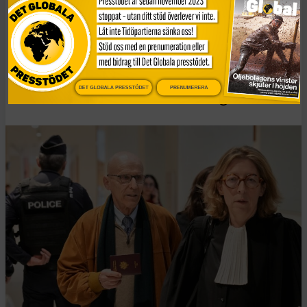
för
terrorfinansiering av
IS
DET GLOBALA PRESSTÖDET
PRENUMERERA
Publicerad 16 april, 2026
7 min lästid