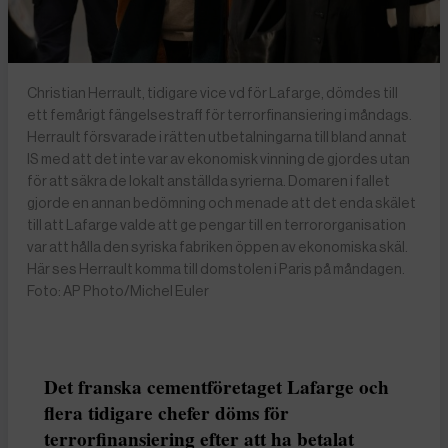
Christian Herrault, tidigare vice vd för Lafarge, dömdes till
ett femårigt fängelsestraff för terrorfinansiering i måndags.
Herrault försvarade i rätten utbetalningarna till bland annat
IS med att det inte var av ekonomisk vinning de gjordes utan
för att säkra de lokalt anställda syrierna. Domaren i fallet
gjorde en annan bedömning och menade att det enda skälet
till att Lafarge valde att ge pengar till en terrororganisation
var att hålla den syriska fabriken öppen av ekonomiska skäl.
Här ses Herrault komma till domstolen i Paris på måndagen.
Foto: AP Photo/Michel Euler
Det franska cementföretaget Lafarge och
flera tidigare chefer döms för
terrorfinansiering efter att ha betalat