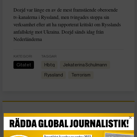
Dozjd var länge en av de mest framstående oberoende
tv-kanalerna i Ryssland, men tvingades stoppa sin
verksamhet efter att ha rapporterat kritiskt om Rysslands
anfallskrig mot Ukraina. Dozjd sänds idag från
Nederländerna
KATEGORI
TAGGAR
Citatet
hbtq
Jekaterina Schulmann
Ryssland
terrorism
Nyheter
Franska Lafarge döms