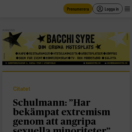
main
content
Prenumerera
Logga in
ANNONS
Citatet
Schulmann: ”Har
bekämpat extremism
genom att angripa
sexuella minoriteter”