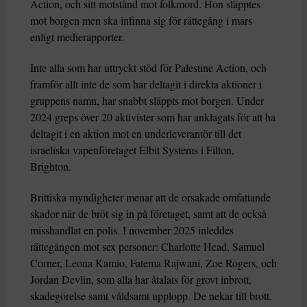
Action, och sitt motstånd mot folkmord. Hon släpptes
mot borgen men ska infinna sig för rättegång i mars
enligt medierapporter.
Inte alla som har uttryckt stöd för Palestine Action, och
framför allt inte de som har deltagit i direkta aktioner i
gruppens namn, har snabbt släppts mot borgen. Under
2024 greps över 20 aktivister som har anklagats för att ha
deltagit i en aktion mot en underleverantör till det
israeliska vapenföretaget Elbit Systems i Filton,
Brighton.
Brittiska myndigheter menar att de orsakade omfattande
skador när de bröt sig in på företaget, samt att de också
misshandlat en polis. I november 2025 inleddes
rättegången mot sex personer: Charlotte Head, Samuel
Corner, Leona Kamio, Fatema Rajwani, Zoe Rogers, och
Jordan Devlin, som alla har åtalats för grovt inbrott,
skadegörelse samt våldsamt upplopp. De nekar till brott.