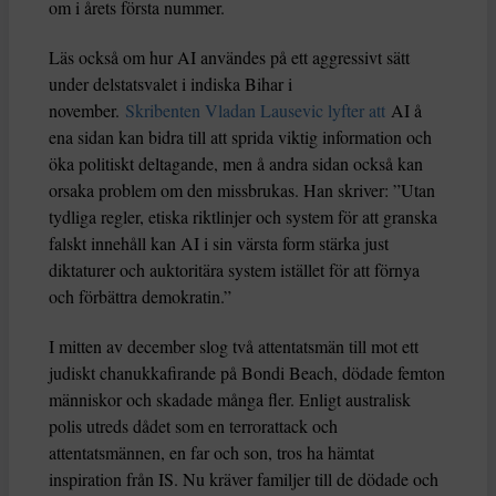
om i årets första nummer.
Läs också om hur AI användes på ett aggressivt sätt
under delstatsvalet i indiska Bihar i
november.
Skribenten Vladan Lausevic lyfter att
AI å
ena sidan kan bidra till att sprida viktig information och
öka politiskt deltagande, men å andra sidan också kan
orsaka problem om den missbrukas. Han skriver: ”Utan
tydliga regler, etiska riktlinjer och system för att granska
falskt innehåll kan AI i sin värsta form stärka just
diktaturer och auktoritära system istället för att förnya
och förbättra demokratin.”
I mitten av december slog två attentatsmän till mot ett
judiskt chanukkafirande på Bondi Beach, dödade femton
människor och skadade många fler. Enligt australisk
polis utreds dådet som en terrorattack och
attentatsmännen, en far och son, tros ha hämtat
inspiration från IS. Nu kräver familjer till de dödade och