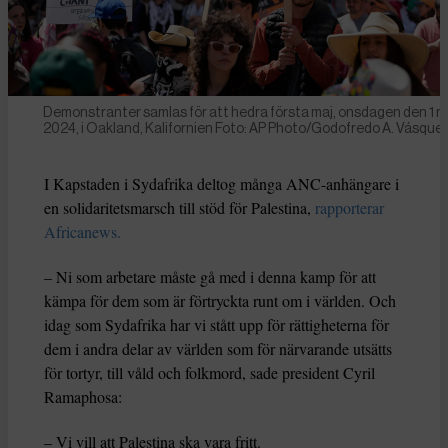
Demonstranter samlas för att hedra första maj, onsdagen den 1 m
2024, i Oakland, Kalifornien Foto: AP Photo/Godofredo A. Vásque
I Kapstaden i Sydafrika deltog många ANC-anhängare i
en solidaritetsmarsch till stöd för Palestina,
rapporterar
Africanews.
– Ni som arbetare måste gå med i denna kamp för att
kämpa för dem som är förtryckta runt om i världen. Och
idag som Sydafrika har vi stått upp för rättigheterna för
dem i andra delar av världen som för närvarande utsätts
för tortyr, till våld och folkmord, sade president Cyril
Ramaphosa:
– Vi vill att Palestina ska vara fritt.