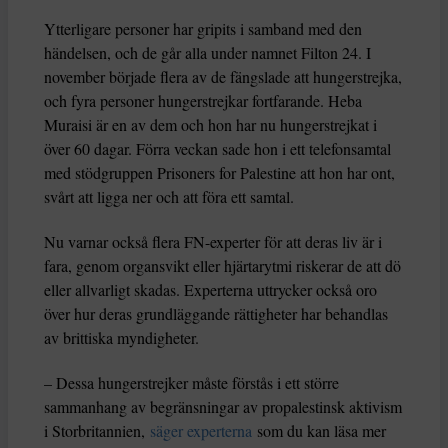
Ytterligare personer har gripits i samband med den
händelsen, och de går alla under namnet Filton 24. I
november började flera av de fängslade att hungerstrejka,
och fyra personer hungerstrejkar fortfarande. Heba
Muraisi är en av dem och hon har nu hungerstrejkat i
över 60 dagar. Förra veckan sade hon i ett telefonsamtal
med stödgruppen Prisoners for Palestine att hon har ont,
svårt att ligga ner och att föra ett samtal.
Nu varnar också flera FN-experter för att deras liv är i
fara, genom organsvikt eller hjärtarytmi riskerar de att dö
eller allvarligt skadas. Experterna uttrycker också oro
över hur deras grundläggande rättigheter har behandlas
av brittiska myndigheter.
– Dessa hungerstrejker måste förstås i ett större
sammanhang av begränsningar av propalestinsk aktivism
i Storbritannien,
säger experterna
som du kan läsa mer