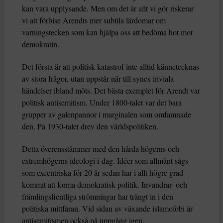
kan vara upplysande. Men om det är allt vi gör riskerar
vi att förbise Arendts mer subtila lärdomar om
varningstecken som kan hjälpa oss att bedöma hot mot
demokratin.
Det första är att politisk katastrof inte alltid kännetecknas
av stora frågor, utan uppstår när till synes triviala
händelser ibland möts. Det bästa exemplet för Arendt var
politisk antisemitism. Under 1800-talet var det bara
grupper av galenpannor i marginalen som omfamnade
den. På 1930-talet drev den världspolitiken.
Detta överensstämmer med den hårda högerns och
extremhögerns ideologi i dag. Idéer som allmänt sågs
som excentriska för 20 år sedan har i allt högre grad
kommit att forma demokratisk politik. Invandrar- och
främlingsfientliga strömningar har trängt in i den
politiska mittfåran. Vid sidan av växande islamofobi är
antisemitismen också på uppgång igen.