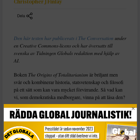
Christopher J Finlay
Dela
Den här texten har publicerats i The Conversation
under
en Creative Commons-licens och har översatts till
svenska av Tidningen Globals redaktion med hjälp av
AI
.
Boken
The Origins of Totalitarianism
är briljant men
svår och kombinerar historia, statsvetenskap och filosofi
på ett sätt som kan vara mycket förvirrande. Så vad kan
vi, som demokratiska medborgare, vinna på att läsa den?
Arendt föddes i en sekulär tyskjudisk familj år 1906 och
studerade filosofi under Martin Heidegger och Karl
Jaspers innan hon övergick till sionistisk aktivism i Berlin
i början av 1930-talet. Efter en kontakt med gestapo