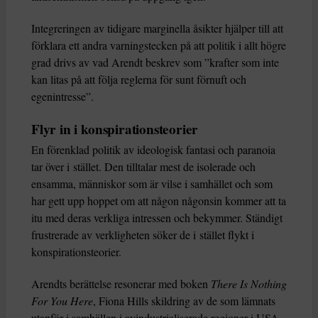
Integreringen av tidigare marginella åsikter hjälper till att
förklara ett andra varningstecken på att politik i allt högre
grad drivs av vad Arendt beskrev som ”krafter som inte
kan litas på att följa reglerna för sunt förnuft och
egenintresse”.
Flyr in i konspirationsteorier
En förenklad politik av ideologisk fantasi och paranoia
tar över i stället. Den tilltalar mest de isolerade och
ensamma, människor som är vilse i samhället och som
har gett upp hoppet om att någon någonsin kommer att ta
itu med deras verkliga intressen och bekymmer. Ständigt
frustrerade av verkligheten söker de i stället flykt i
konspirationsteorier.
Arendts berättelse resonerar med boken
There Is Nothing
For You Here
, Fiona Hills skildring av de som lämnats
utanför i samhällen i avindustrialiserade regioner i USA,