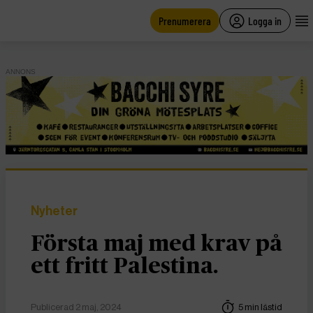
main
content
Prenumerera
Logga in
ANNONS
Nyheter
Första maj med krav på
ett fritt Palestina.
Publicerad 2 maj, 2024
5 min lästid