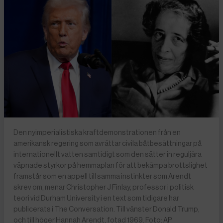
Den nyimperialistiska kraftdemonstrationen från en
amerikansk regering som avrättar civila båtbesättningar på
internationellt vatten samtidigt som den sätter in reguljära
väpnade styrkor på hemmaplan för att bekämpa brottslighet
framstår som en appell till samma instinkter som Arendt
skrev om, menar Christopher J Finlay, professor i politisk
teori vid Durham University i en text som tidigare har
publicerats i The Conversation. Till vänster Donald Trump,
och till höger Hannah Arendt, fotad 1969. Foto: AP