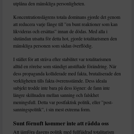
utplåna den mänskliga personligheten.
Koncentrationslägrens totala dominans gjorde det genom
att reducera varje fånge till ”en bunt reaktioner som kan
likvideras och ersättas” innan de dödas. Med alla i
slutändan utsatta för detta hot, gjorde totalitarismen den
mänskliga personen som sådan överflödig.
I stället för att sträva efter stabilitet var totalitarismen
alltid en rörelse som ständigt anstiftade förändring. När
dess propaganda kolliderade med fakta, brutaliserade den
verkligheten tills fakta överensstämde. Dess ideala
subjekt trodde inte bara på dess lögner: de fann inte
längre skillnaden mellan sanning och falskhet
meningsfull. Detta var postfaktisk politik, eller ”post-
sanningspolitik”, i sin mest extrema form.
Sunt förnuft kommer inte att rädda oss
Att jämföra dagens politik med fullfjädrad totalitarism