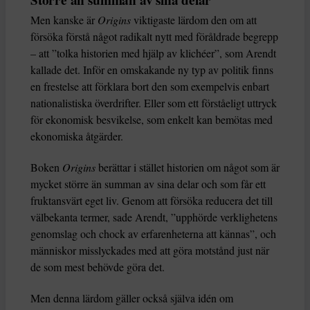
Större än summan av sina delar
Men kanske är
Origins
viktigaste lärdom den om att
försöka förstå något radikalt nytt med föråldrade begrepp
– att ”tolka historien med hjälp av klichéer”, som Arendt
kallade det. Inför en omskakande ny typ av politik finns
en frestelse att förklara bort den som exempelvis enbart
nationalistiska överdrifter. Eller som ett förståeligt uttryck
för ekonomisk besvikelse, som enkelt kan bemötas med
ekonomiska åtgärder.
Boken
Origins
berättar i stället historien om något som är
mycket större än summan av sina delar och som får ett
fruktansvärt eget liv. Genom att försöka reducera det till
välbekanta termer, sade Arendt, ”upphörde verklighetens
genomslag och chock av erfarenheterna att kännas”, och
människor misslyckades med att göra motstånd just när
de som mest behövde göra det.
Men denna lärdom gäller också själva idén om