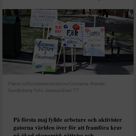
Plakat vid Socialdemokraterna förstamaj-firande i
Sundbyberg. Foto: Jessica Gow / TT
På första maj fyllde arbetare och aktivister
gatorna världen över för att framföra krav
på ökad ekonomisk rättvisa och