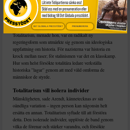
flydde hon till Frankrike och lämnade Europa 1941 för
USA. Så när hon började forska om boken Origins i
början av 1940-talet var hon inte främmande för
totalitarism.
DET GLOBALA PRESSTÖDET
PRENUMERERA
Totalitarism, menade hon, var en radikalt ny
regeringsform som utmärkte sig genom sin ideologiska
uppfattning om historia. För nazisterna var historia en
krock mellan raser; för stalinismen var det en klasskamp.
Hur som helst försökte totalitära ledare verkställa
historiska ”lagar” genom att med våld omforma de
människor de styrde.
Totalitarism vill isolera individer
Mänskligheten, sade Arendt, kännetecknas av sin
oändliga variation – ingen person kan någonsin helt
ersätta en annan. Totalitarism syftade till att förstöra
detta. Den isolerade individer, upplöste de band genom
vilka de förenar och stärker varandra, och försökte