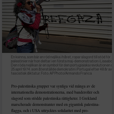
En kvinna, som bär en röd nejlika i håret, ropar slagord till stöd för
palestinier när hon deltar i en första maj-demonstration i Lissabon
Den röda nejlikan är en symbol för den portugisiska revolutionen d
25 april 1974. som återställde demokratin i Portugal efter 48 år av 
fascistisk diktatur. Foto: AP Photo/Armando Franca
Pro-palestinska grupper var synliga vid många av de
internationella demonstrationerna, med banderoller och
slagord som stödde palestinska rättigheter. I Grekland
marscherade demonstranter med en gigantisk palestina-
flagga, och i USA uttrycktes solidaritet med pro-