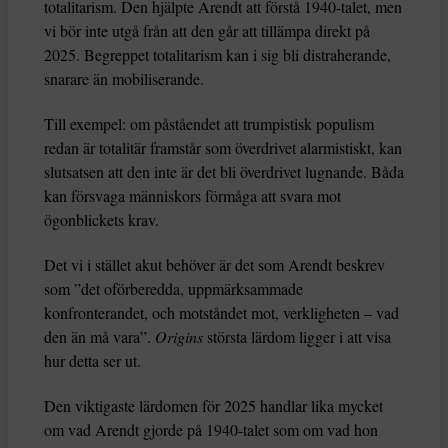
totalitarism. Den hjälpte Arendt att förstå 1940-talet, men
vi bör inte utgå från att den går att tillämpa direkt på
2025. Begreppet totalitarism kan i sig bli distraherande,
snarare än mobiliserande.
Till exempel: om påståendet att trumpistisk populism
redan är totalitär framstår som överdrivet alarmistiskt, kan
slutsatsen att den inte är det bli överdrivet lugnande. Båda
kan försvaga människors förmåga att svara mot
ögonblickets krav.
Det vi i stället akut behöver är det som Arendt beskrev
som ”det oförberedda, uppmärksammade
konfronterandet, och motståndet mot, verkligheten – vad
den än må vara”.
Origins
största lärdom ligger i att visa
hur detta ser ut.
Den viktigaste lärdomen för 2025 handlar lika mycket
om vad Arendt gjorde på 1940-talet som om vad hon