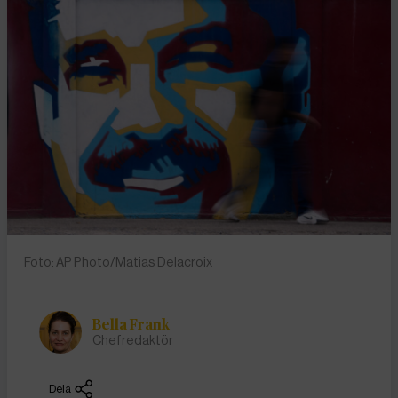
Foto: AP Photo/Matias Delacroix
Bella Frank
Chefredaktör
Dela