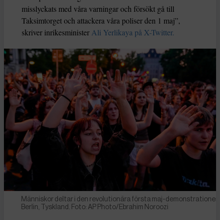
misslyckats med våra varningar och försökt gå till
Taksimtorget och attackera våra poliser den 1 maj”,
skriver inrikesminister
Ali Yerlikaya på X-Twitter.
Människor deltar i den revolutionära första maj-demonstrationen 
Berlin, Tyskland. Foto: AP Photo/Ebrahim Noroozi