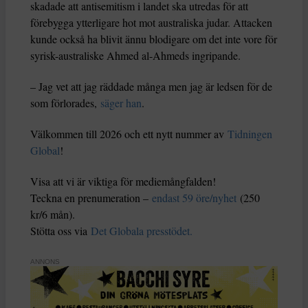
skadade att antisemitism i landet ska utredas för att
förebygga ytterligare hot mot australiska judar. Attacken
kunde också ha blivit ännu blodigare om det inte vore för
syrisk-australiske Ahmed al-Ahmeds ingripande.
– Jag vet att jag räddade många men jag är ledsen för de
som förlorades,
säger han
.
Välkommen till 2026 och ett nytt nummer av
Tidningen
Global
!
Visa att vi är viktiga för mediemångfalden!
Teckna en prenumeration –
endast 59 öre/nyhet
(250
kr/6 mån).
Stötta oss via
Det Globala presstödet.
ANNONS