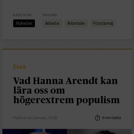
KATEGORI
TAGGAR
Nyheter
arbete
arbetsliv
Första maj
Essä
Vad Hanna Arendt kan
lära oss om
högerextrem populism
Publicerad 2 januari, 2026
6 min lästid