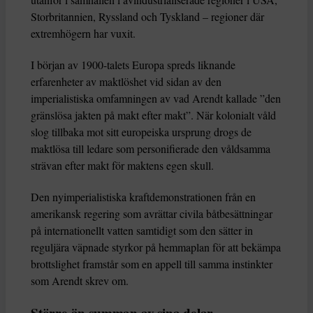
Storbritannien, Ryssland och Tyskland – regioner där
extremhögern har vuxit.
I början av 1900-talets Europa spreds liknande
erfarenheter av maktlöshet vid sidan av den
imperialistiska omfamningen av vad Arendt kallade ”den
gränslösa jakten på makt efter makt”. När kolonialt våld
slog tillbaka mot sitt europeiska ursprung drogs de
maktlösa till ledare som personifierade den våldsamma
strävan efter makt för maktens egen skull.
Den nyimperialistiska kraftdemonstrationen från en
amerikansk regering som avrättar civila båtbesättningar
på internationellt vatten samtidigt som den sätter in
reguljära väpnade styrkor på hemmaplan för att bekämpa
brottslighet framstår som en appell till samma instinkter
som Arendt skrev om.