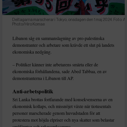
Deltagarna marscherar i Tokyo, onsdagen den 1 maj 2024. Foto: A
Photo/Hiro Komae
Libanon såg en sammanslagning av pro-palestinska
demonstranter och arbetare som krävde ett slut på landets
ekonomiska nedgång.
– Politiker känner inte arbetarens smärta eller de
ekonomiska förhållandena, sade Abed Tabbaa, en av
demonstranterna i Libanon till AP.
Anti-arbetspolitik
Sri Lanka brottas fortfarande med konsekvenserna av en
ekonomisk kollaps, och missnöjet växte när tiotusentals
personer marscherade genom huvudstaden för att
protestera mot höjda elpriser och nya skatter som belastar
småföretag och yrkesverksamma.