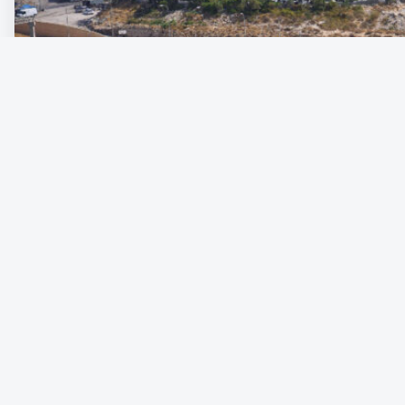
Det palestinska bostadsområdet El Za’im i östra Jerusalem på V
en dödsstöt mot en tvåstatslösning genom att bygga israeliska