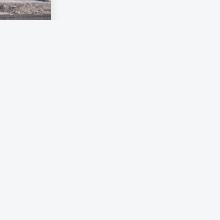
skrivits som
h Betlehem.