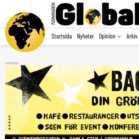
main
content
Startsida
Nyheter
Opinion
Arkiv
ANNONS