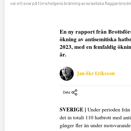
var ett svar på förra helgens bränning av israeliska flaggan bred
En ny rapport från Brottsför
ökning av antisemitiska hatb
2023, med en femfaldig ökn
år.
Jan-Åke Eriksson
Dela
SVERIGE |
Under perioden från 
det in totalt 110 hatbrott med ant
gånger fler än under motsvarande