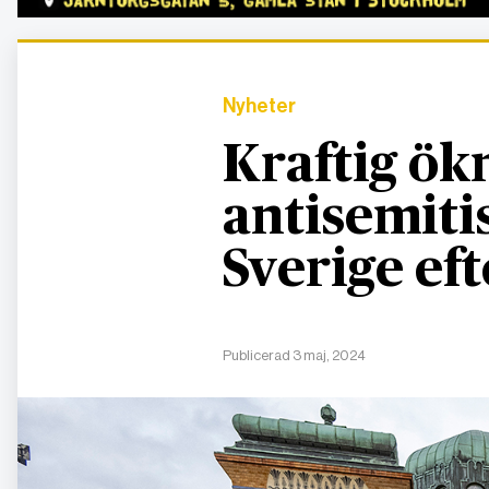
Nyheter
Kraftig ök
antisemiti
Sverige ef
Publicerad 3 maj, 2024