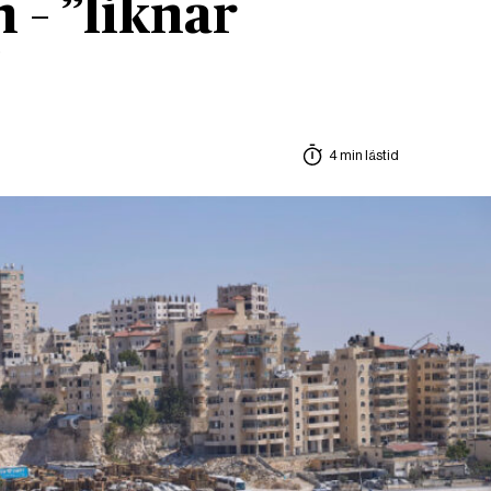
 – ”liknar
”
4 min lästid