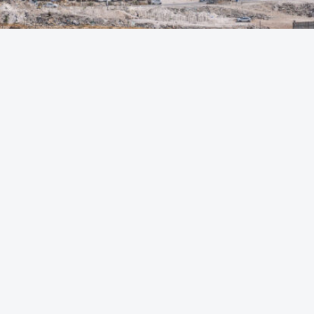
ästbanken där den israeliska regeringen nu går vidare med vad som be
 bosättningar på område E1 som ligger mellan Jerusalem, Ramallah oc