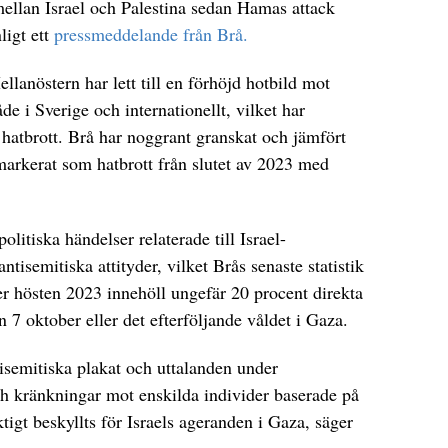
mellan Israel och Palestina sedan Hamas attack
ligt ett
pressmeddelande från Brå.
anöstern har lett till en förhöjd hotbild mot
e i Sverige och internationellt, vilket har
 hatbrott. Brå har noggrant granskat och jämfört
arkerat som hatbrott från slutet av 2023 med
politiska händelser relaterade till Israel-
ntisemitiska attityder, vilket Brås senaste statistik
r hösten 2023 innehöll ungefär 20 procent direkta
 7 oktober eller det efterföljande våldet i Gaza.
isemitiska plakat och uttalanden under
h kränkningar mot enskilda individer baserade på
tigt beskyllts för Israels ageranden i Gaza, säger