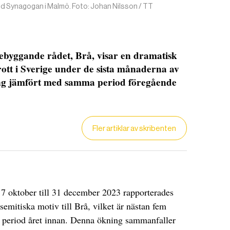
vid Synagogan i Malmö. Foto: Johan Nilsson / TT
ebyggande rådet, Brå, visar en dramatisk
rott i Sverige under de sista månaderna av
ing jämfört med samma period föregående
Fler artiklar av skribenten
7 oktober till 31 december 2023 rapporterades
isemitiska motiv till Brå, vilket är nästan fem
DET GLOBALA PRESSTÖDET
PRENUMERERA
 period året innan. Denna ökning sammanfaller