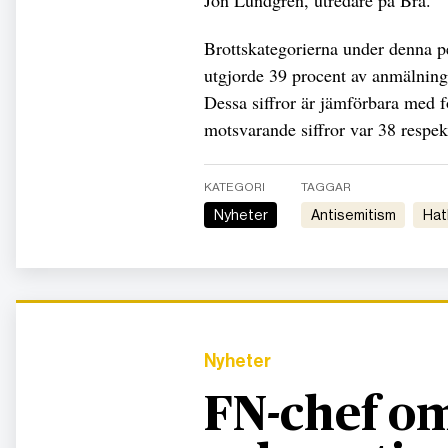
Jon Lundgren, utredare på Brå.
Brottskategorierna under denna p
utgjorde 39 procent av anmälning
Dessa siffror är jämförbara med 
motsvarande siffror var 38 respek
KATEGORI
TAGGAR
Nyheter
antisemitism
ha
Nyheter
FN-chef om