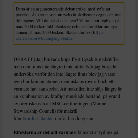
Detta är en argumenterande debattartikel med syfte att
påverka. Åsikterna som uttrycks är skribentens egna och inte
tidningens. Vill du också debattera? Vi tar emot repliker på
max 2000 tecken inkl blanksteg och debattartiklar om nya
ämnen på max 3500 tecken. Skicka din text till
jan-
ake.eriksson@tidningenglobal.se
DEBATT | Jag brukade köpa fryst Lysekils makrillfilé
men den finns inte längre i min affär. När jag började
undersöka varför den inte längre finns blev jag varse
igen hur kombinationen människans rovdrift och ett
varmare hav samspelar. Att makrillen inte säljs längre är
en kombination av kraftigt minskade bestånd, på grund
av överfiske och att MSC-certifieringen (Marine
Stewardship Council) för makrill
från
Nordostatlanten
därför har dragits in.
Effekterna av det allt varmare
klimatet är tydliga på