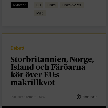
Nyheter
EU
fiske
fiskekvoter
miljö
Debatt
Storbritannien, Norge,
Island och Färöarna
kör över EU:s
makrillkvot
Publicerad 12 mars, 2026
7 min lästid