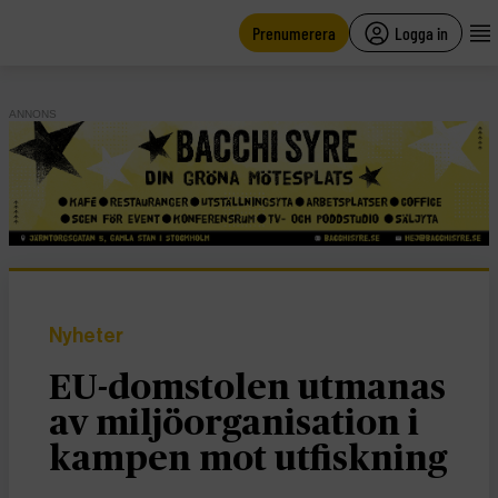
main
content
Prenumerera
Logga in
ANNONS
Nyheter
EU-domstolen utmanas
av miljöorganisation i
kampen mot utfiskning