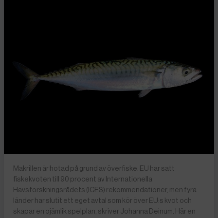
Makrillen är hotad på grund av överfiske. EU har satt
fiskekvoten till 90 procent av Internationella
Havsforskningsrådets (ICES) rekommendationer, men fyra
länder har slutit ett eget avtal som kör över EU:s kvot och
skapar en ojämlik spelplan, skriver Johanna Deinum. Här en