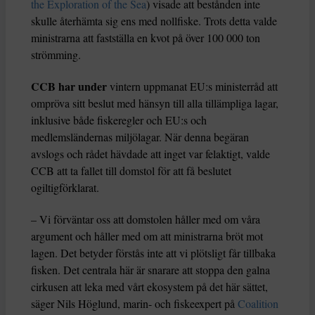
the Exploration of the Sea
) visade att bestånden inte
skulle återhämta sig ens med nollfiske. Trots detta valde
ministrarna att fastställa en kvot på över 100 000 ton
strömming.
CCB har under
vintern uppmanat EU:s ministerråd att
ompröva sitt beslut med hänsyn till alla tillämpliga lagar,
inklusive både fiskeregler och EU:s och
medlemsländernas miljölagar. När denna begäran
avslogs och rådet hävdade att inget var felaktigt, valde
CCB att ta fallet till domstol för att få beslutet
ogiltigförklarat.
– Vi förväntar oss att domstolen håller med om våra
argument och håller med om att ministrarna bröt mot
lagen. Det betyder förstås inte att vi plötsligt får tillbaka
fisken. Det centrala här är snarare att stoppa den galna
cirkusen att leka med vårt ekosystem på det här sättet,
säger Nils Höglund, marin- och fiskeexpert på
Coalition