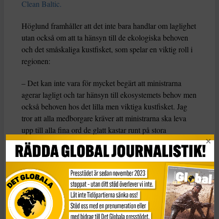
Clean Baltic.
Höglund framhåller att det inte bara handlar om laglighet
utan också om att ta hänsyn till de ekologiska behoven
och det småskaliga kustfisket, som spelar en viktig roll i
regionen:
– Det kan inte vara för mycket begärt att ministrarna
agerar lagligt och tar hänsyn till ekosystemets behov men
också behoven hos det lilla men viktiga kustfisket. Jag
tror att alla medborgare kräver att ministrarna ska leva
upp till alla fina ord de glatt kastar runt på stora
konferenser.
Mikhail Durkin, verkställande
sekreterare för CCB,
påpekar att även om rättsprocesser inte är önskvärda, är
de ibland nödvändiga för att säkerställa att politiska
löften om miljöskydd hålls: