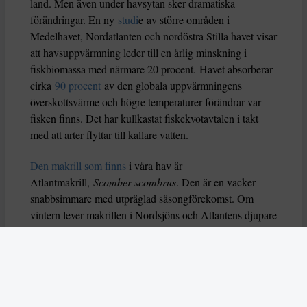
land. Men även under havsytan sker dramatiska
förändringar. En ny
studi
e av större områden i
Medelhavet, Nordatlanten och nordöstra Stilla havet visar
att havsuppvärmning leder till en årlig minskning i
fiskbiomassa med närmare 20 procent. Havet absorberar
cirka
90 procent
av den globala uppvärmningens
överskottsvärme och högre temperaturer förändrar var
fisken finns. Det har kullkastat fiskekvotavtalen i takt
med att arter flyttar till kallare vatten.
Den makrill som finns
i våra hav är
Atlantmakrill,
Scomber scombrus
. Den är en vacker
snabbsimmare med utpräglad säsongförekomst. Om
vintern lever makrillen i Nordsjöns och Atlantens djupare
vatten på 150–200 meter, då den nästan inte äter. När det
blir varmare i april–maj flyttar den i stora stim med
varma havsströmmar dels in i Skagerrak och Kattegatt,
dels norrut för att leka. Den kan även, vid kraftiga
saltvattensinflöden eller inströmning av varmare vatten i