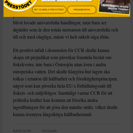
– Att tvingas gå till domstol är absolut inget vi vill göra.
Miljöpolitiken ska skapas och genomföras av folkvalda
DET GLOBALA PRESSTÖDET
PRENUMERERA
politiker med stöd av folket. Men när människorna har
blivit lovade ansvarsfulla handlingar, men bara ser
åtgärder som är den totala motsatsen till ansvarsfulla och
till och med olagliga, måste vi helt enkelt säga ifrån.
Ett positivt utfall i domstolen för CCB skulle kunna
skapa ett prejudikat som påverkar framtida beslut om
fiskekvoter, inte bara i Östersjön utan även i andra
europeiska vatten. Det skulle klargöra hur lagen ska
tolkas i relation till hållbarhet och försiktighetsprincipen,
något som kan påverka hela EU:s förhållningssätt till
fiskeri- och miljöfrågor. Samtidigt varnar CCB för att
politiska krafter kan komma att försöka ändra
lagstiftningen för att göra den mindre strikt, vilket skulle
kunna äventyra långsiktiga hållbarhetsmål.
KATEGORI
TAGGAR