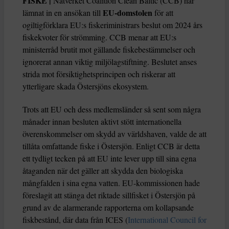
FISKE |
Nätverket Coalition Clean Baltic (CCB) har
EU-domstolen
lämnat in en ansökan till
för att
ogiltigförklara EU:s fiskeriministrars beslut om 2024 års
fiskekvoter för strömming. CCB menar att EU:s
ministerråd brutit mot gällande fiskebestämmelser och
ignorerat annan viktig miljölagstiftning. Beslutet anses
strida mot försiktighetsprincipen och riskerar att
ytterligare skada Östersjöns ekosystem.
Trots att EU och dess medlemsländer så sent som några
månader innan besluten aktivt stött internationella
överenskommelser om skydd av världshaven, valde de att
tillåta omfattande fiske i Östersjön. Enligt CCB är detta
ett tydligt tecken på att EU inte lever upp till sina egna
åtaganden när det gäller att skydda den biologiska
mångfalden i sina egna vatten. EU-kommissionen hade
föreslagit att stänga det riktade sillfisket i Östersjön på
grund av de alarmerande rapporterna om kollapsande
fiskbestånd, där data från ICES (
International Council for