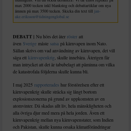
max 2000 tecken inkl blanksteg och debattartiklar om nya
ämnen på max 3500 tecken. Skicka din text till
jan-
ake.eriksson@tidningenglobal.se
DEBATT |
Nu hörs det åter
röster
att
även
Sverige
måste
satsa
på kärnvapen inom Nato.
Sällan skrivs om vad användning av kärnvapen, det vill
säga ett
kärnvapenkrig
, skulle innebära. Återigen får
man intrycket att det är tabubelagt att påminna om vilka
de katastrofala följderna skulle kunna bli.
I maj 2025
rapporterades
hur förstörelsen efter ett
kärnvapenkrig skulle sträcka sig långt bortom
explosionszonerna på grund av uppkomsten av en
atomvinter. Då skadas allt liv, hela mänskligheten och
alla övriga djur med mera på hela jorden. Även ett
kärnvapenkrig mellan nya kärnvapenstater, som Indien
och Pakistan, skulle kunna orsaka klimatförändringar