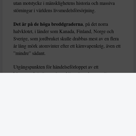
utan motstycke i mänsklighetens historia och massiva
störningar i världens livsmedelsförsörjning.
Det är på de höga breddgraderna
, på det norra
halvklotet, i länder som Kanada, Finland, Norge och
Sverige, som jordbruket skulle drabbas mest av en flera
år lång mörk atomvinter efter ett kärnvapenkrig, även ett
”mindre” sådant.
Utgångspunkten för händelseförloppet av ett
kärnvapenkrig är att någon kliver över den osynliga
tröskel som ska förhindra att något land använder
kärnvapen. Tröskeln brukar kallas
Mutual Assured
Destruction
, (MAD) och bygger på den ömsesidiga
övertygelsen om att användning av kärnvapen leder till
total förstörelse på båda sidorna.
Det fanns flera avtal som skulle begränsa antalet
kärnvapen.
Det Nya Start avtalet
är det sista av sitt slag