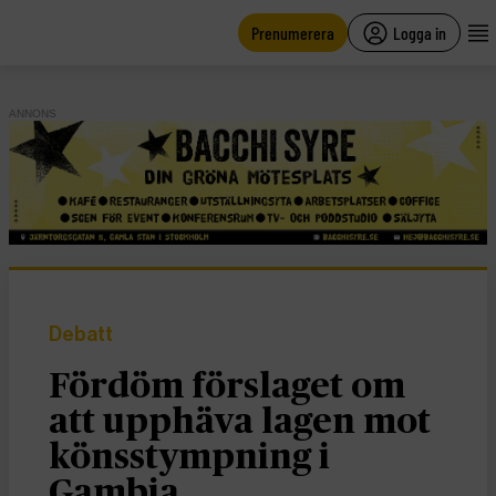
main
content
Prenumerera
Logga in
ANNONS
Debatt
Fördöm förslaget om
att upphäva lagen mot
könsstympning i
Gambia