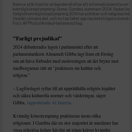
Kvinnor står framför en banderoll efter ett informationsmöte om
kvinnlig könsstympning i Soma, Gambia, sommarn 2024. Sedan lan
förbjöd kvinnlig könsstympning 2015 har politiker och religiösa led
försökt utmana det, och nu tas fallet upp i landets högsta domstol
Foto: AP Photo/Annika Hammerschlag
”Farligt prejudikat”
2024 debatterades lagen i parlamentet efter att
parlamentarikern Almameh Gibba lagt fram ett förslag
om att häva förbudet med motiveringen att det bryter mot
medborgarnas rätt att ”praktisera sin kulttur och
religion.”
– Lagförslaget syftar till att upprätthålla religiös lojalitet
och säkra kulturella normer och värderingar, säger
Gibba,
rapporterade Al Jazeera
.
Kvinnlig könsstympning praktiseras inom olika
religioner. I Gambia där en stor majoritet är muslimer har
vissa religiösa ledare hävdat att islam kräver kvinnlig