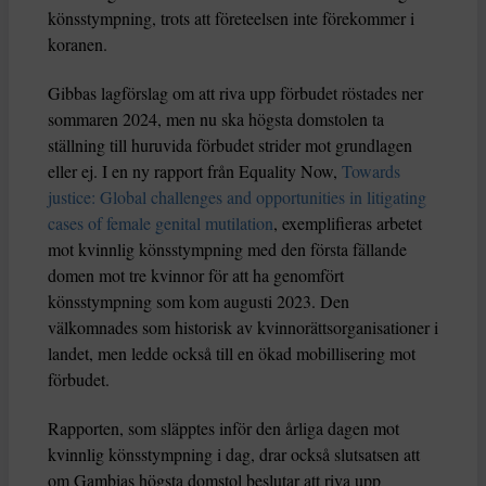
könsstympning, trots att företeelsen inte förekommer i
koranen.
Gibbas lagförslag om att riva upp förbudet röstades ner
sommaren 2024, men nu ska högsta domstolen ta
ställning till huruvida förbudet strider mot grundlagen
eller ej. I en ny rapport från Equality Now,
Towards
justice: Global challenges and opportunities in litigating
cases of female genital mutilation
, exemplifieras arbetet
mot kvinnlig könsstympning med den första fällande
domen mot tre kvinnor för att ha genomfört
könsstympning som kom augusti 2023. Den
välkomnades som historisk av kvinnorättsorganisationer i
landet, men ledde också till en ökad mobillisering mot
förbudet.
Rapporten, som släpptes inför den årliga dagen mot
kvinnlig könsstympning i dag, drar också slutsatsen att
om Gambias högsta domstol beslutar att riva upp