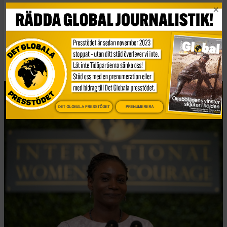
– Kvinnlig könsstympning är en allvarlig manifestation
av våld mot kvinnor som skadar deras fysiska och
psykologiska hälsa, säger en av landets främsta
motståndare mot kvinnlig könsstympning,
Fatou Baldeh,
till The Guardian
.
DET GLOBALA PRESSTÖDET
PRENUMERERA