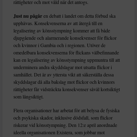
rättigheter och mot våld när det antogs.
Just nu pågår
en debatt i landet om detta förbud ska
upphävas. Konsekvenserna av att återgå till en
legalisering av könsstympning kommer att få både
djupgående och alarmerande konsekvenser för flickor
och kvinnor i Gambia och i regionen. Utöver de
omedelbara konsekvenserna för flickans välbefinnande
kan en legalisering av könsstympning uppmuntra till att
underminera andra skyddslagar mot utsatta flickor i
samhället. Det är av yttersta vikt att säkerställa dessa
skyddslagar då alla bakslag mot flickor och kvinnors
rättigheter får vidsträckta konsekvenser såväl kortsiktigt
som långsiktigt.
Flera organisationer har arbetat för att belysa de fysiska
och psykiska skador, inklusive dödsfall, som flickor
riskerar vid könsstympning. Den 12:e april anordnade
ideella organisationen Existera, som jobbar mot