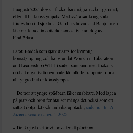
I augusti 2025 dog en flicka, bara några veckor gammal,
efter att ha könsstympats. Med svåra sår kring slidan
fördes hon till sjukhus i Gambias huvudstad Banjul men
läkarna kunde inte rädda hennes liv, hon dog av
blodförlust.
Fatou Baldeh som själv utsatts för kvinnlig
könsstympning och har grundat Women in Liberation
and Leadership (WILL) sade i samband med flickans
död att organisationen hade fått allt fler rapporter om att
allt yngre flickor könsstympas.
– De tror att yngre spädbarn läker snabbare. Med lagen
på plats och oron för åtal ser många det också som ett
sätt att dölja det och undvika upptäckt,
sade hon till Al
Jazeera senare i augusti 2025
.
– Det är just därför vi fortsätter att påminna