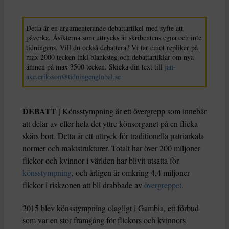
Detta är en argumenterande debattartikel med syfte att
påverka. Åsikterna som uttrycks är skribentens egna och inte
tidningens. Vill du också debattera? Vi tar emot repliker på
max 2000 tecken inkl blanksteg och debattartiklar om nya
ämnen på max 3500 tecken. Skicka din text till
jan-
ake.eriksson@tidningenglobal.se
DEBATT |
Könsstympning är ett övergrepp som innebär
att delar av eller hela det yttre könsorganet på en flicka
skärs bort. Detta är ett uttryck för traditionella patriarkala
normer och maktstrukturer. Totalt har över 200 miljoner
flickor och kvinnor i världen har blivit utsatta för
könsstympning
, och årligen är omkring 4,4 miljoner
flickor i riskzonen att bli drabbade av
övergreppet
.
2015 blev könsstympning olagligt i Gambia, ett förbud
som var en stor framgång för flickors och kvinnors