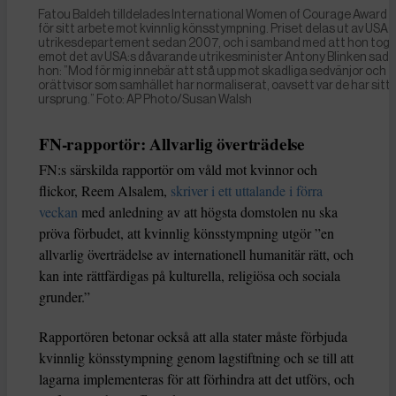
Fatou Baldeh tilldelades International Women of Courage Award 
för sitt arbete mot kvinnlig könsstympning. Priset delas ut av USA:
utrikesdepartement sedan 2007, och i samband med att hon tog
emot det av USA:s dåvarande utrikesminister Antony Blinken sade
hon: ”Mod för mig innebär att stå upp mot skadliga sedvänjor och
orättvisor som samhället har normaliserat, oavsett var de har sitt
ursprung.” Foto: AP Photo/Susan Walsh
FN-rapportör: Allvarlig överträdelse
FN:s särskilda rapportör om våld mot kvinnor och
flickor, Reem Alsalem,
skriver i ett uttalande i förra
veckan
med anledning av att högsta domstolen nu ska
pröva förbudet, att kvinnlig könsstympning utgör ”en
allvarlig överträdelse av internationell humanitär rätt, och
kan inte rättfärdigas på kulturella, religiösa och sociala
grunder.”
Rapportören betonar också att alla stater måste förbjuda
kvinnlig könsstympning genom lagstiftning och se till att
lagarna implementeras för att förhindra att det utförs, och