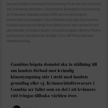
har genomgått kvinnlig könsstympning. En av de som överlevt
det är kvinnan på bilden, Fatoumatta. Kvinnlig könsstympning
är förbjudet i Gambia sedan 2015 men nu ska högsta
domstolen pröva lagen. Fatou Baldeh som själv har överlevt
könsstympning och länge har jobbat emot det varnar för att
det handlar om både fysiskt och psykologiskt våld mot flickor
och kvinnor som ibland är dödligt. Foto: AP Photo/Annika
Hammerschlag
Gambias högsta domstol ska ta ställning till
om landets förbud mot kvinnlig
könsstympning står i strid med landets
grundlag eller ej. Kvinnorättsförsvarare i
Gambia ser fallet som en del i att kvinnors
rätt tvingas tillbaka världen över.