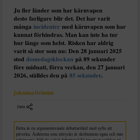
Ju fler länder som har kärnvapen
desto farligare blir det. Det har varit
många
incidenter
med kärnvapen som har
kunnat förhindras. Man kan inte ha tur
hur länge som helst. Risken har aldrig
varit så stor som nu: Den 28 januari 2025
stod
domedagsklockan
på 89 sekunder
före midnatt, förra veckan, den 27 januari
2026, ställdes den på
85 sekunder
.
Johanna Deinum
Dela
Detta är en argumenterande debattartikel med syfte att
påverka. Åsikterna som uttrycks är skribentens egna och inte
tidningens. Vill du också debattera? Vi tar emot repliker på