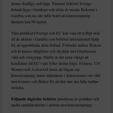
denna skadliga sedvänja. Närmast behöver Sverige
fortsatt ligga i framkant och stötta de utsatta flickorna i
Gambia som nu står inför hotet att könsstympning
återigen kan bli lagligt.
r i
Våra politike
Sverige och EU kan vara ett tydligt stöd
till de aktörer i Gambia som behöver internationell hjälp
för att upprätthålla detta förbud. Förbudet stärker flickors
och kvinnors rättigheter och skyddar mot könsbaserat
våld och övergrepp. Därför är det extra viktigt att
kandidater till EU-valet lyfter denna fråga. Existera, UN
Women och ActionAid anser att frågan om
könsstympning måste inkluderas i diskussionen om våld
mot kvinnor och flickor för att den inte ska falla mellan
stolarna.
Följande åtgärder behöver
prioriteras av politiker och
andra samhällsaktörer i arbetet mot könsstympning: