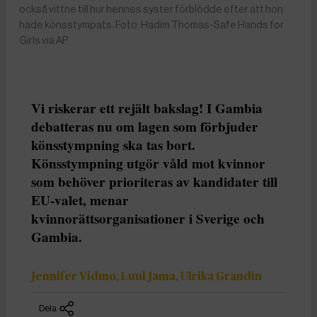
också vittne till hur hennes syster förblödde efter att hon
hade könsstympats. Foto: Hadim Thomas-Safe Hands for
Girls via AP
Vi riskerar ett rejält bakslag! I Gambia
debatteras nu om lagen som förbjuder
könsstympning ska tas bort.
Könsstympning utgör våld mot kvinnor
som behöver prioriteras av kandidater till
EU-valet, menar
kvinnorättsorganisationer i Sverige och
Gambia.
Jennifer Vidmo, Luul Jama, Ulrika Grandin
Dela