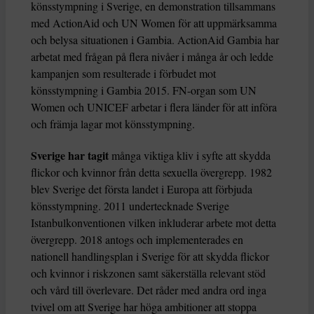
könsstympning i Sverige, en demonstration tillsammans
med ActionAid och UN Women för att uppmärksamma
och belysa situationen i Gambia. ActionAid Gambia har
arbetat med frågan på flera nivåer i många år och ledde
kampanjen som resulterade i förbudet mot
könsstympning i Gambia 2015. FN-organ som UN
Women och UNICEF arbetar i flera länder för att införa
och främja lagar mot könsstympning.
Sverige har tagit
många viktiga kliv i syfte att skydda
flickor och kvinnor från detta sexuella övergrepp. 1982
blev Sverige det första landet i Europa att förbjuda
könsstympning. 2011 undertecknade Sverige
Istanbulkonventionen vilken inkluderar arbete mot detta
övergrepp. 2018 antogs och implementerades en
nationell handlingsplan i Sverige för att skydda flickor
och kvinnor i riskzonen samt säkerställa relevant stöd
och vård till överlevare. Det råder med andra ord inga
tvivel om att Sverige har höga ambitioner att stoppa