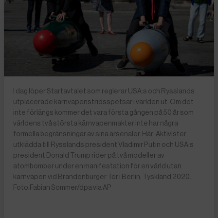
I dag löper Startavtalet som reglerar USA:s och Rysslands
utplacerade kärnvapenstridsspetsar i världen ut. Om det
inte förlängs kommer det vara första gången på 50 år som
världens två största kärnvapenmakter inte har några
formella begränsningar av sina arsenaler. Här: Aktivister
utklädda till Rysslands president Vladimir Putin och USA:s
president Donald Trump rider på två modeller av
atombomber under en manifestation för en värld utan
kärnvapen vid Brandenburger Tor i Berlin, Tyskland 2020.
Foto:Fabian Sommer/dpa via AP