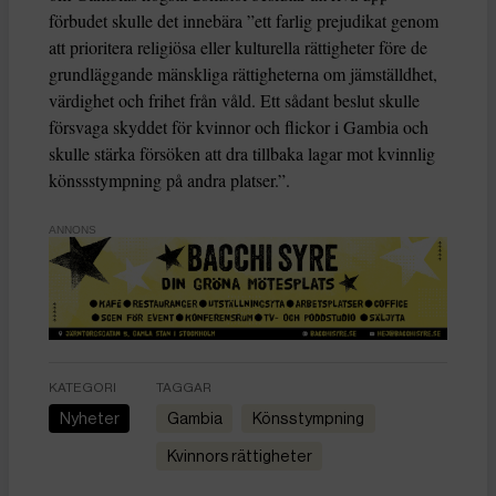
förbudet skulle det innebära ”ett farlig prejudikat genom
att prioritera religiösa eller kulturella rättigheter före de
grundläggande mänskliga rättigheterna om jämställdhet,
värdighet och frihet från våld. Ett sådant beslut skulle
försvaga skyddet för kvinnor och flickor i Gambia och
skulle stärka försöken att dra tillbaka lagar mot kvinnlig
könssstympning på andra platser.”.
ANNONS
KATEGORI
TAGGAR
Nyheter
Gambia
könsstympning
kvinnors rättigheter