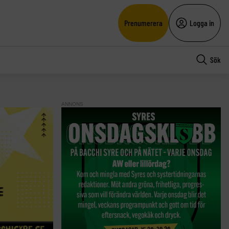
Prenumerera
Logga in
Sök
ANNONS