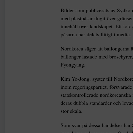
Bilder som publicerats av Sydkore
med plastpåsar flugit över gränse
innehåll över landskapet. Ett foto
påsarna har delats flitigt i media.
Nordkorea säger att ballongerna ä
ballonger lastade med broschyrer
Pyongyang.
Kim Yo-Jong, syster till Nordkor
inom regeringspartiet, försvarade 
statskontrollerade nordkoreanska
deras dubbla standarder och lovade
stor skala.
Som svar på dessa händelser har S