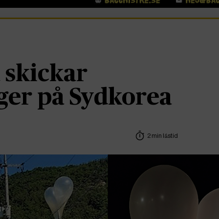
 skickar
ger på Sydkorea
2 min lästid