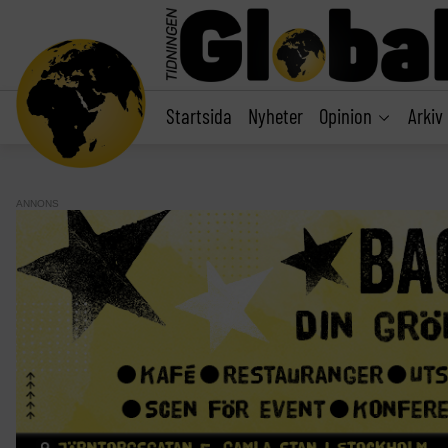
main
content
Startsida
Nyheter
Opinion
Arkiv
ANNONS