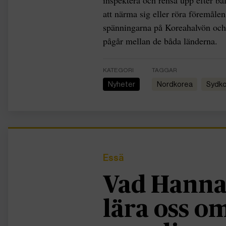
inspektera och rensa upp efter ba
att närma sig eller röra föremåle
spänningarna på Koreahalvön och 
pågår mellan de båda länderna.
KATEGORI
TAGGAR
Nyheter
Nordkorea
Sydk
Essä
Vad Hanna
lära oss 