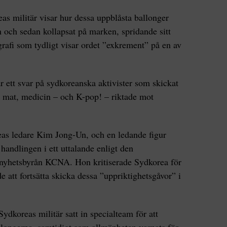
as militär visar hur dessa uppblåsta ballonger
n och sedan kollapsat på marken, spridande sitt
grafi som tydligt visar ordet ”exkrement” på en av
r ett svar på sydkoreanska aktivister som skickat
, mat, medicin – och K-pop! – riktade mot
eas ledare Kim Jong-Un, och en ledande figur
handlingen i ett uttalande enligt den
 nyhetsbyrån KCNA. Hon kritiserade Sydkorea för
 att fortsätta skicka dessa ”uppriktighetsgåvor” i
ydkoreas militär satt in specialteam för att