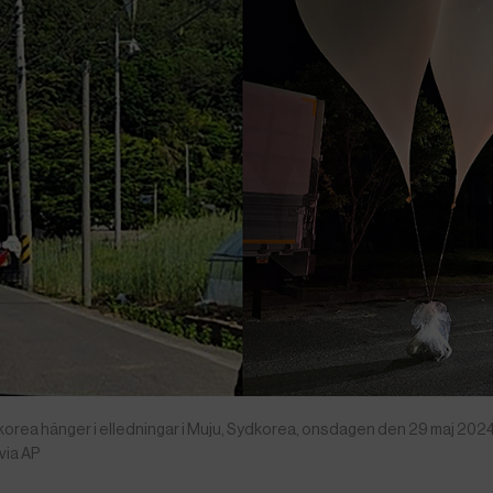
orea hänger i elledningar i Muju, Sydkorea, onsdagen den 29 maj 2024
via AP