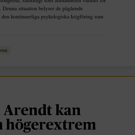
llongerna, samtidigt som allmänheten varnats för
n. Denna situation belyser de pågående
den kontinuerliga psykologiska krigföring som
orea
 Arendt kan
om högerextrem