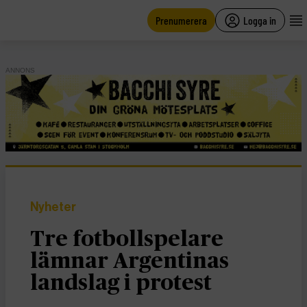
main
content
Prenumerera
Logga in
ANNONS
Nyheter
Tre fotbollspelare
lämnar Argentinas
landslag i protest