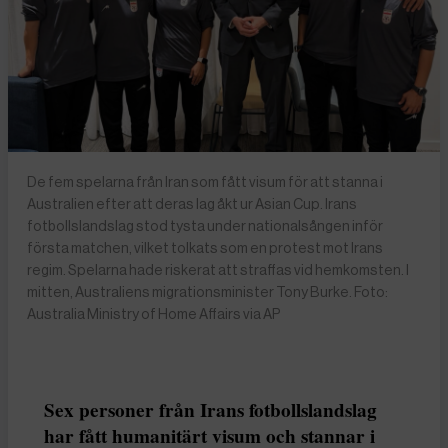
De fem spelarna från Iran som fått visum för att stanna i
Australien efter att deras lag åkt ur Asian Cup. Irans
fotbollslandslag stod tysta under nationalsången inför
första matchen, vilket tolkats som en protest mot Irans
regim. Spelarna hade riskerat att straffas vid hemkomsten. I
mitten, Australiens migrationsminister Tony Burke. Foto:
Australia Ministry of Home Affairs via AP
Sex personer från Irans fotbollslandslag
har fått humanitärt visum och stannar i