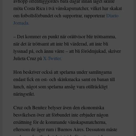
avhopp offentliggjordes bara dagar innan laget skulle
möta Costa Rica i två vänskapsmatcher, vilket har skakat
om fotbollsförbundet och supportrar, rapporterar
Diario
Jornada.
– Det kommer en punkt när orättvisor blir tröttsamma,
när det är tröttsamt att inte bli värderad, att inte bli
lyssnad på, och ännu värre – att bli förödmjukad, skriver
Julieta Cruz på
X-Twitter.
Hon beskriver också att spelarna under samlingarna
endast fick en ost- och skinkmacka samt en banan till
lunch, något som spelarna ansåg vara otillräckligt
näringsrikt.
Cruz och Benítez belyser även den ekonomiska
besvikelsen över att förbundet inte erbjuder någon
ersättning för de kommande vänskapsmatcherna,
eftersom de äger rum i Buenos Aires. Dessutom måste