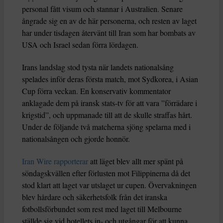
personal fått visum och stannar i Australien. Senare
ångrade sig en av de här personerna, och resten av laget
har under tisdagen återvänt till Iran som har bombats av
USA och Israel sedan förra lördagen.
Irans landslag stod tysta när landets nationalsång
spelades inför deras första match, mot Sydkorea, i Asian
Cup förra veckan. En konservativ kommentator
anklagade dem på iransk stats-tv för att vara ”förrädare i
krigstid”, och uppmanade till att de skulle straffas hårt.
Under de följande två matcherna sjöng spelarna med i
nationalsången och gjorde honnör.
Iran Wire rapporterar
att läget blev allt mer spänt på
söndagskvällen efter förlusten mot Filippinerna då det
stod klart att laget var utslaget ur cupen. Övervakningen
blev hårdare och säkerhetsfolk från det iranska
fotbollsförbundet som rest med laget till Melbourne
ställde sig vid hotellets in- och utgångar för att kunna