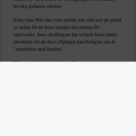
bevaka spelarnas rörelser.
Enligt Iran Wire har vissa spelare inte sökt asyl på grund
av rädsla för att deras familjer ska utsättas för
repressalier. Irans riksåklagare har nyligen hotat iranier
utomlands för att deras tillgångar kan beslagtas om de
”samarbetar med fienden”.
”Inte politiska aktivister”
Spelarna som har fått visum i Australien är Fatemeh
Pasandideh, Zahra Ghanbari, Zahra Sarbali, Atefeh
Ramazanzadeh, och Mona Hamoudi, och har enligt
Burke godkänt att deras namn offentliggörs.
– De vill vara tydliga med att de inte är politiska
aktivister. De är idrottare som vill vara säkra, sade Burke
tidigt på tisdagsmorgonen lokal tid, rapporterar BBC.
Det iranska landslaget har fått många supportrar i