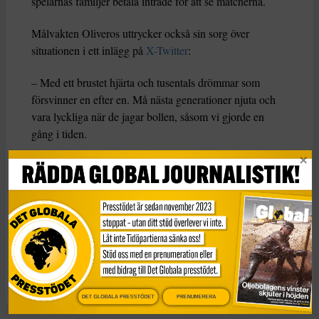
spelarnas familjer betala inträde för att se matcherna.
Målvakten Oliveros uttrycker också sin sorg över
situationen i ett inlägg på
X-Twitter
:
– Med ett brustet hjärta och tusentals drömmar som
försvinner en efter en. Må nästa generationer njuta och
vara lyckliga när de jagar bollen, såsom vi gjorde en
gång i tiden.
Argentinas fotbollsförbund har ännu inte kommenterat
avhoppen eller de anklagelser som riktats mot dem.
KATEGORI
TAGGAR
Nyheter
Fotboll
idrott
Jämställdhet
löneskillnader
Sexism
DET GLOBALA PRESSTÖDET
PRENUMERERA