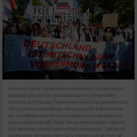
Försvaret för de fem aktivister som åtalats för bland annat
skadegörelse mot det israeliska vapenföretaget Elbit
Systems dotterbolag i Tyskland kommer att argumentera att
Ulm 5 genom sina handlingar ville stoppa det folkmord som
de, och många experter och människorättsorganisationer,
menar att Israel begår i Gaza. Här en demonstration till stöd
för Palestina och mot folkmord med budskapet ”Tyskland är
medskyldigt till folkmordet i Gaza, i Berlin i höstas. Foto: AP