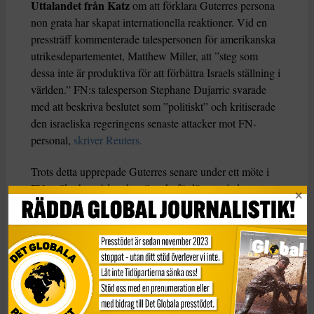
Uttalandet från Katz
om att förklara Guterres persona
non grata har skapat internationella reaktioner. Vid en
pressträff kommenterade talespersonen för amerikanska
utrikesdepartementet, Matthew Miller, att ”steg som
dessa inte är produktiva för att förbättra Israels ställning i
världen.” FN:s talesperson Stephane Dujarric svarade
med att beskriva beslutet som ”politiskt” och kritiserade
den israeliska regeringens senaste attacker mot FN-
personal,
skriver Reuters.
Trots detta upprepade Guterres senare under ett möte i
FN:s säkerhetsråd att han ”starkt fördömer gårdagens
massiva missilattack från Iran på Israel,” men hans
ursprungliga svar ansågs otillräckligt av den israeliska
regeringen, som fortsatt håller honom ansvarig för att inte
tydligt fördöma Irans agerande.
KATEGORI
TAGGAR