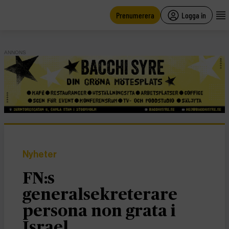
main
content
Prenumerera
Logga in
ANNONS
Nyheter
FN:s
generalsekreterare
persona non grata i
Israel