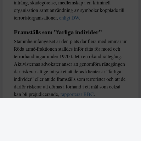
intrång, skadegörelse, medlemskap i en kriminell
organisation samt användning av symboler kopplade till
terroristorganisationer,
enligt DW
.
Framställs som ”farliga individer”
Stammheimfängelset är den plats där flera medlemmar ur
Röda armé-fraktionen ställdes inför rätta för mord och
terrorhandlingar under 1970-talet i en ökänd rättegång.
Aktivisternas advokater anser att genomföra rättegången
där riskerar att ge intrycket att deras klienter är ”farliga
individer” eller att de framställs som terrorister och att de
därför riskerar att dömas i förhand i ett mål som också
kan bli prejudicerande,
rapporterar BBC
.
Åklagarsidan har åtalat Ulm 5 enligt paragraf 29 i den
tyska brottsbalken som förbjuder bildandet av och
medlemskap i kriminella organisationer. Åklagare har i
allt fler fall använt sig paragrafen i mål mot olika
proteströrelser de senaste åren, bland annat mot