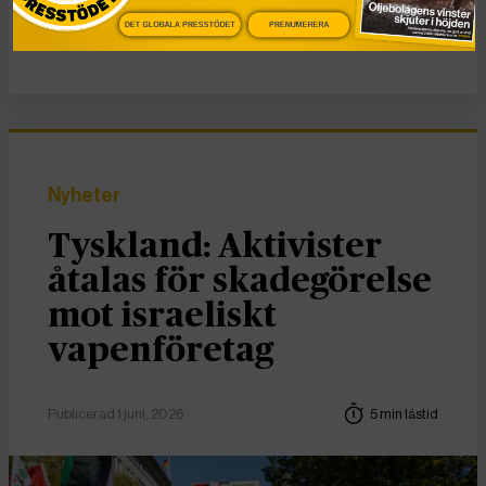
Nyheter
António Guterres
Gaza
DET GLOBALA PRESSTÖDET
PRENUMERERA
Israel
Palestina
Nyheter
Tyskland: Aktivister
åtalas för skadegörelse
mot israeliskt
vapenföretag
Publicerad 1 juni, 2026
5 min lästid