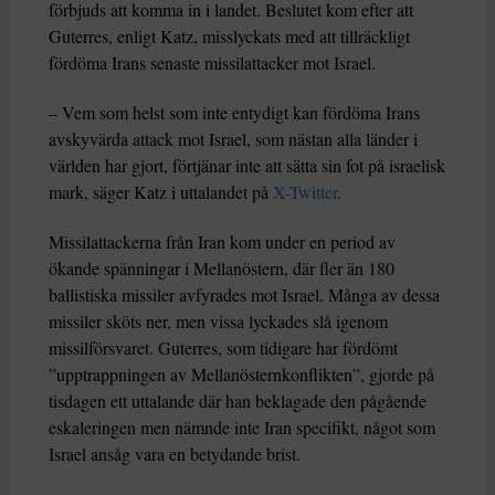
förbjuds att komma in i landet. Beslutet kom efter att
Guterres, enligt Katz, misslyckats med att tillräckligt
fördöma Irans senaste missilattacker mot Israel.
– Vem som helst som inte entydigt kan fördöma Irans
avskyvärda attack mot Israel, som nästan alla länder i
världen har gjort, förtjänar inte att sätta sin fot på israelisk
mark, säger Katz i uttalandet på
X-Twitter
.
Missilattackerna från Iran kom under en period av
ökande spänningar i Mellanöstern, där fler än 180
ballistiska missiler avfyrades mot Israel. Många av dessa
missiler sköts ner, men vissa lyckades slå igenom
missilförsvaret. Guterres, som tidigare har fördömt
”upptrappningen av Mellanösternkonflikten”, gjorde på
tisdagen ett uttalande där han beklagade den pågående
eskaleringen men nämnde inte Iran specifikt, något som
Israel ansåg vara en betydande brist.