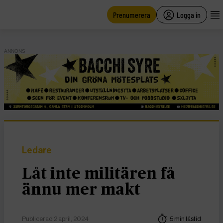
main
content
Prenumerera
Logga in
ANNONS
Ledare
Låt inte militären få
ännu mer makt
Publicerad 2 april, 2024
5 min lästid