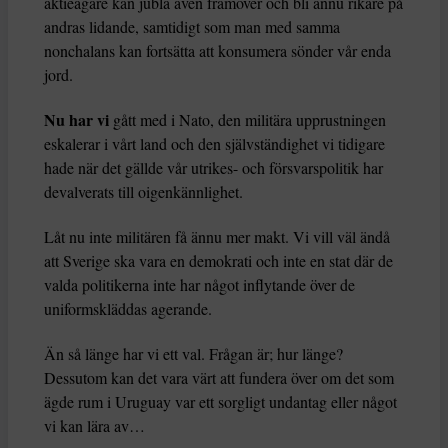
aktieägare kan jubla även framöver och bli ännu rikare på
andras lidande, samtidigt som man med samma
nonchalans kan fortsätta att konsumera sönder vår enda
jord.
Nu har vi
gått med i Nato, den militära upprustningen
eskalerar i vårt land och den självständighet vi tidigare
hade när det gällde vår utrikes- och försvarspolitik har
devalverats till oigenkännlighet.
Låt nu inte militären få ännu mer makt. Vi vill väl ändå
att Sverige ska vara en demokrati och inte en stat där de
valda politikerna inte har något inflytande över de
uniformskläddas agerande.
Än så länge har vi ett val. Frågan är; hur länge?
Dessutom kan det vara värt att fundera över om det som
ägde rum i Uruguay var ett sorgligt undantag eller något
vi kan lära av…