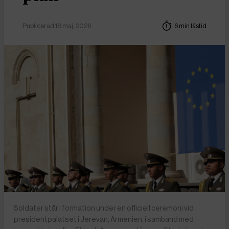
Publicerad 18 maj, 2026
6 min lästid
Soldater står i formation under en officiell ceremoni vid
presidentpalatset i Jerevan, Armenien, i samband med