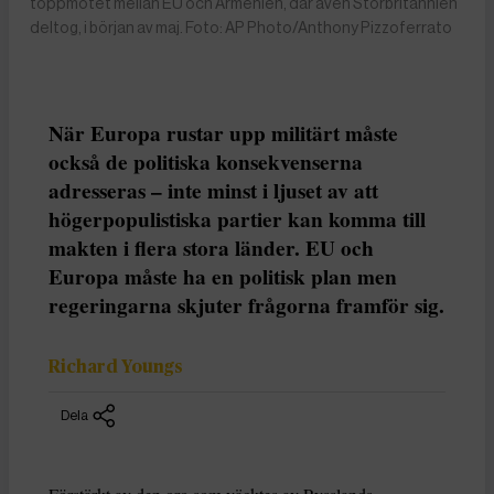
toppmötet mellan EU och Armenien, där även Storbritannien
deltog, i början av maj. Foto: AP Photo/Anthony Pizzoferrato
När Europa rustar upp militärt måste
också de politiska konsekvenserna
adresseras – inte minst i ljuset av att
högerpopulistiska partier kan komma till
makten i flera stora länder. EU och
Europa måste ha en politisk plan men
regeringarna skjuter frågorna framför sig.
Richard Youngs
Dela