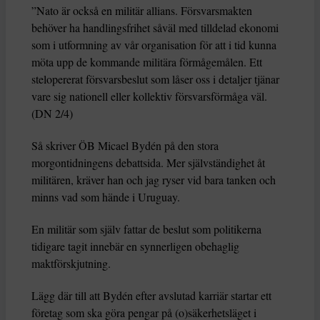
”Nato är också en militär allians. Försvarsmakten
behöver ha handlings­frihet såväl med tilldelad ekonomi
som i utformning av vår organisation för att i tid kunna
möta upp de kommande militära förmågemålen. Ett
stelopererat försvarsbeslut som låser oss i detaljer tjänar
vare sig nationell eller kollektiv försvarsförmåga väl.
(DN 2/4)
Så skriver ÖB Micael Bydén på den stora
morgontidningens debattsida. Mer självständighet åt
militären, kräver han och jag ryser vid bara tanken och
minns vad som hände i Uruguay.
En militär som själv fattar de beslut som politikerna
tidigare tagit innebär en synnerligen obehaglig
maktförskjutning.
Lägg där till att Bydén efter avslutad karriär startar ett
företag som ska göra pengar på (o)säkerhetsläget i