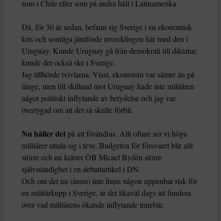
som i Chile eller som på andra håll i Latinamerika.
Då, för 30 år sedan, befann sig Sverige i en ekonomisk
kris och somliga jämförde utvecklingen här med den i
Uruguay. Kunde Uruguay gå från demokrati till diktatur,
kunde det också ske i Sverige.
Jag tillhörde tvivlarna. Visst, ekonomin var sämre än på
länge, men till skillnad mot Uruguay hade inte militären
något politiskt inflytande av betydelse och jag var
övertygad om att det så skulle förbli.
Nu håller det
på att förändras. Allt oftare ser vi höga
militärer uttala sig i teve. Budgeten för försvaret blir allt
större och nu kräver ÖB Micael Bydén större
självständighet i en debattartikel i DN.
Och om det nu (ännu) inte finns någon uppenbar risk för
en militärkupp i Sverige, är det likaväl dags att fundera
över vad militärens ökande inflytande innebär.