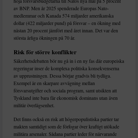
höja försvarsbudgetarna till Natos nya mål på 5 procent
av BNP. Men år 2025 spenderade Europas Nato-
medlemmar och Kanada 574 miljarder amerikanska
dollar (422 miljarder pund) på försvar – en ökning med
nästan 20 procent jämfört med året innan. Det var den
största årliga ökningen på 70 år.
Risk för större konflikter
Säkerhetsdebatten bör nu gå in i en ny fas där europeiska
regeringar inser de komplexa politiska konsekvenserna
av upprustningen. Dessa börjar gradvis bli tydliga.
Exempel är en skarpare avvägning mellan
försvarsutgifter och sociala program, samt utsikten att
Tyskland inte bara får ekonomisk dominans utan även
militär överlägsenhet.
Det finns också en risk att högerpopulistiska partier tar
makten samtidigt som de förfogar över kraftigt utökade
militära arsenaler. Sådana partier leder för närvarande