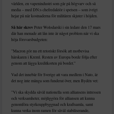
världen, en vapenindustri som går på högvarv och så
media – med DN:s chefredaktör i spetsen – som ivrigt
hejar på när kostnaderna för militären skjuter i höjden.
Så här skrev
Peter Wolodarski i sin ledare den 17 mars
där han menade att lån inte är något problem när vi ska
höja försvarsbudgeten:
”Macron gör nu ett retoriskt försök att motbevisa
härskaren i Kreml. Resten av Europa borde följa efter
genom att lägga kreditkorten på bordet.”
Vad det innebär för Sverige att vara medlem i Nato, är
det nog inte många som funderat över, men Bydén vet:
”Vi ska skydda såväl nationella som alliansens intressen
och verksamheter, möjliggöra för alliansen att kunna
genomföra styrkeuppbyggnad och kraftsamla, samt
kunna verka inom ramen för såväl stabiliserande,