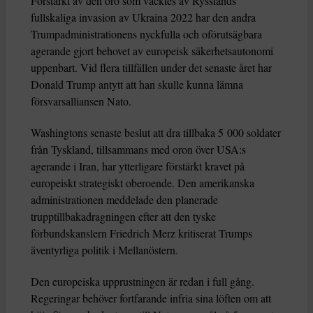
Förstärkt av den oro som väcktes av Rysslands
fullskaliga invasion av Ukraina 2022 har den andra
Trumpadministrationens nyckfulla och oförutsägbara
agerande gjort behovet av europeisk säkerhetsautonomi
uppenbart. Vid flera tillfällen under det senaste året har
Donald Trump antytt att han skulle kunna lämna
försvarsalliansen Nato.
Washingtons senaste beslut att dra tillbaka 5 000 soldater
från Tyskland, tillsammans med oron över USA:s
agerande i Iran, har ytterligare förstärkt kravet på
europeiskt strategiskt oberoende. Den amerikanska
administrationen meddelade den planerade
trupptillbakadragningen efter att den tyske
förbundskanslern Friedrich Merz kritiserat Trumps
äventyrliga politik i Mellanöstern.
Den europeiska upprustningen är redan i full gång.
Regeringar behöver fortfarande infria sina löften om att