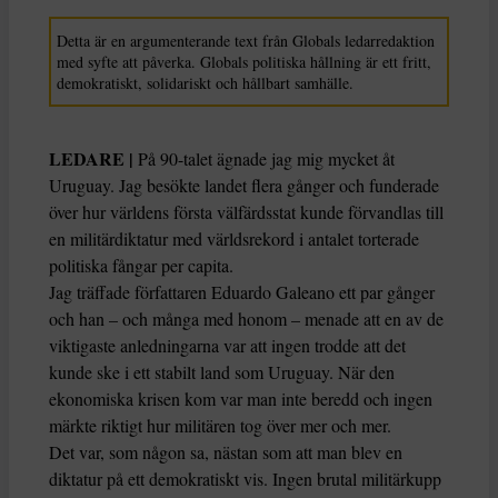
Detta är en argumenterande text från Globals ledarredaktion
med syfte att påverka. Globals politiska hållning är ett fritt,
demokratiskt, solidariskt och hållbart samhälle.
LEDARE |
På 90-talet ägnade jag mig mycket åt
Uruguay. Jag besökte landet flera gånger och funderade
över hur världens första välfärdsstat kunde förvandlas till
en militärdiktatur med världsrekord i antalet torterade
politiska fångar per capita.
Jag träffade författaren Eduardo Galeano ett par gånger
och han – och många med honom – menade att en av de
viktigaste anledningarna var att ingen trodde att det
kunde ske i ett stabilt land som Uruguay. När den
ekonomiska krisen kom var man inte beredd och ingen
märkte riktigt hur militären tog över mer och mer.
Det var, som någon sa, nästan som att man blev en
diktatur på ett demokratiskt vis. Ingen brutal militärkupp