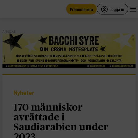
main
content
Prenumerera
Logga in
ANNONS
Nyheter
170 människor
avrättade i
Saudiarabien under
2023