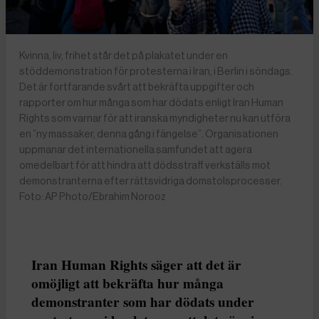
Kvinna, liv, frihet står det på plakatet under en
stöddemonstration för protesterna i Iran, i Berlin i söndags.
Det är fortfarande svårt att bekräfta uppgifter och
rapporter om hur många som har dödats enligt Iran Human
Rights som varnar för att iranska myndigheter nu kan utföra
en ”ny massaker, denna gång i fängelse”. Organisationen
uppmanar det internationella samfundet att agera
omedelbart för att hindra att dödsstraff verkställs mot
demonstranterna efter rättsvidriga domstolsprocesser.
Foto: AP Photo/Ebrahim Norooz
Iran Human Rights säger att det är
omöjligt att bekräfta hur många
demonstranter som har dödats under