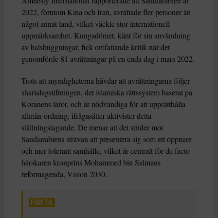
Amnesty International rapporterade att Saudiarabien år
2022, förutom Kina och Iran, avrättade fler personer än
något annat land, vilket väckte stor internationell
uppmärksamhet. Kungadömet, känt för sin användning
av halshuggningar, fick omfattande kritik när det
genomförde 81 avrättningar på en enda dag i mars 2022.
Trots att myndigheterna hävdar att avrättningarna följer
sharialagstiftningen, det islamiska rättssystem baserat på
Koranens läror, och är nödvändiga för att upprätthålla
allmän ordning, ifrågasätter aktivister detta
ställningstagande. De menar att det strider mot
Saudiarabiens strävan att presentera sig som ett öppnare
och mer tolerant samhälle, vilket är centralt för de facto
härskaren kronprins Mohammed bin Salmans
reformagenda, Vision 2030.