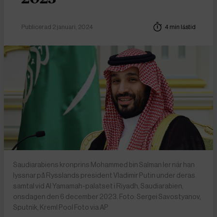
Publicerad 2 januari, 2024
4 min lästid
Saudiarabiens kronprins Mohammed bin Salman ler när han
lyssnar på Rysslands president Vladimir Putin under deras
samtal vid Al Yamamah-palatset i Riyadh, Saudiarabien,
onsdagen den 6 december 2023. Foto: Sergei Savostyanov,
Sputnik, Kreml Pool Foto via AP