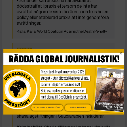
• 23 länder kan anses ha har avskaffat
dödsstraffet i praxis eftersom de inte har
avrättat någon de sista tio åren, och tros ha en
policy eller etablerad praxis att inte genomföra
avrättningar.
Källa: World Coalition Against the Death Penalty
Fakta: Sharialagstiftning
Saudiarabiens sharialagstiftning grundar sig på
tolkningen av islamsk lag utifrån en strikt och
konservativ tolkning av Koranen och Sunnah
(profetens handlingar och uttalanden). Denna
lagstiftning utgör grunden för det rättsliga
systemet i Saudiarabien och reglerar olika
aspekter av det saudiska samhället.
DET GLOBALA PRESSTÖDET
PRENUMERERA
Några viktiga aspekter och tillämpningar av
sharialagstiftningen i Saudiarabien inkluderar: