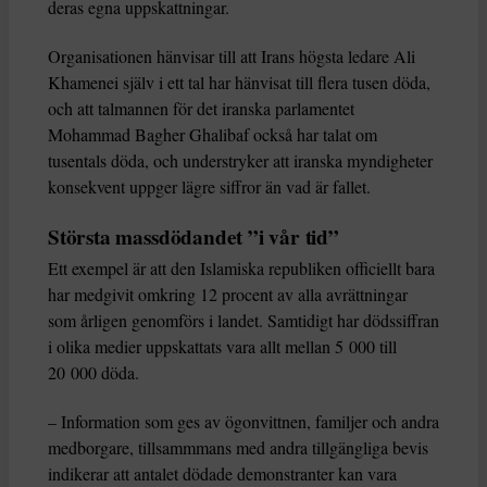
deras egna uppskattningar.
Organisationen hänvisar till att Irans högsta ledare Ali
Khamenei själv i ett tal har hänvisat till flera tusen döda,
och att talmannen för det iranska parlamentet
Mohammad Bagher Ghalibaf också har talat om
tusentals döda, och understryker att iranska myndigheter
konsekvent uppger lägre siffror än vad är fallet.
Största massdödandet ”i vår tid”
Ett exempel är att den Islamiska republiken officiellt bara
har medgivit omkring 12 procent av alla avrättningar
som årligen genomförs i landet. Samtidigt har dödssiffran
i olika medier uppskattats vara allt mellan 5 000 till
20 000 döda.
– Information som ges av ögonvittnen, familjer och andra
medborgare, tillsammmans med andra tillgängliga bevis
indikerar att antalet dödade demonstranter kan vara