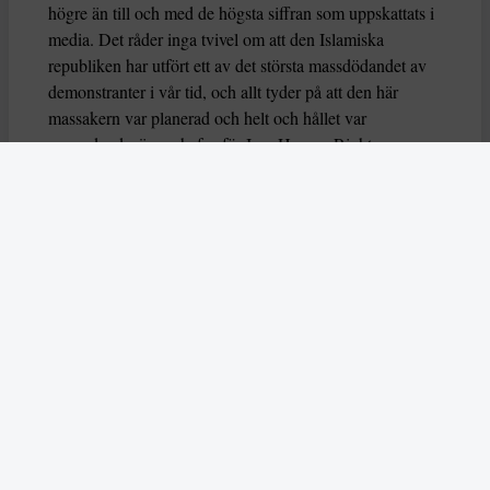
högre än till och med de högsta siffran som uppskattats i
media. Det råder inga tvivel om att den Islamiska
republiken har utfört ett av det största massdödandet av
demonstranter i vår tid, och allt tyder på att den här
massakern var planerad och helt och hållet var
samordnad, säger chefen för Iran Human Rights,
Mahmood Amiry-Moghaddam
på organisationens
hemsida
.
På order av högste ledaren
Han menar att detta tyder på att det också tyder på att
massdödandet skedde efter order från den högste ledaren
själv i samarbete med säkerhetsstyrkorna, och då i
synnerhet Islamiska revolutionsgardet (IRGC).
– Ansvarsutkrävande för dessa brott genom den
internationella brottmålsdomstolen, och att klassa IRGC
som en internationell terrororganisationen måste hanteras
som brådskande prioriteringar av det internationella