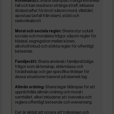
Kriminalrätt:
Sharia tillämpas i många kriminella
fall och kan resultera i stränga straff, inklusive
dödsstraffet för brott såsom mord, våldtäkt,
apostasi (avfall från islam), stöld och
narkotikabrott.
Moral och sociala regler:
Sharia styr också
sociala och moraliska frågor, såsom regler för
klädsel, segregation mellan könen,
alkoholförbud och strikta regler för offentligt
beteende.
Familjerätt:
Sharia används i familjerättsliga
frågor som äktenskap, skilsmässa och
föräldraskap och ger specifika riktlinjer för
dessa situationer baserat på islamisk lag.
Allmän ordning:
Sharia lagar tillämpas för att
upprätthålla allmän ordning och moral i
samhället, vilket inkluderar att övervaka och
reglera offentligt beteende och evenemang.
Det är viktigt att notera att tolkningen och