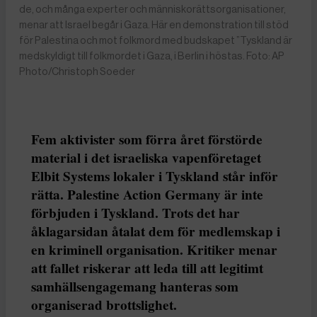
de, och många experter och människorättsorganisationer,
menar att Israel begår i Gaza. Här en demonstration till stöd
för Palestina och mot folkmord med budskapet ”Tyskland är
medskyldigt till folkmordet i Gaza, i Berlin i höstas. Foto: AP
Photo/Christoph Soeder
Fem aktivister som förra året förstörde
material i det israeliska vapenföretaget
Elbit Systems lokaler i Tyskland står inför
rätta. Palestine Action Germany är inte
förbjuden i Tyskland. Trots det har
åklagarsidan åtalat dem för medlemskap i
en kriminell organisation. Kritiker menar
att fallet riskerar att leda till att legitimt
samhällsengagemang hanteras som
organiserad brottslighet.