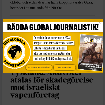
oktober och sedan dess har hans kropp förvarats i Gaza,
heter det i ett uttalande från Nir Oz.
KATEGORI
TAGGAR
Nyheter
Gaza
Israel
Palestina
Nyheter
DET GLOBALA PRESSTÖDET
PRENUMERERA
Tyskland: Aktivister
åtalas för skadegörelse
mot israeliskt
vapenföretag