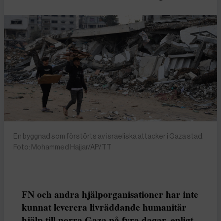
En byggnad som förstörts av israeliska attacker i Gaza stad.
Foto: Mohammed Hajjar/AP/TT
FN och andra hjälporganisationer har inte
kunnat leverera livräddande humanitär
hjälp till norra Gaza på fyra dagar, enligt