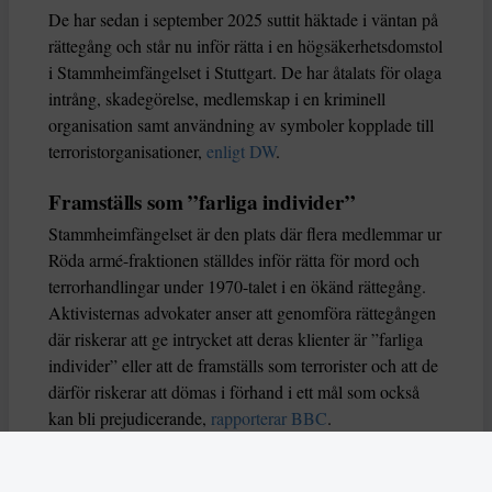
De har sedan i september 2025 suttit häktade i väntan på
rättegång och står nu inför rätta i en högsäkerhetsdomstol
i Stammheimfängelset i Stuttgart. De har åtalats för olaga
intrång, skadegörelse, medlemskap i en kriminell
organisation samt användning av symboler kopplade till
terroristorganisationer,
enligt DW
.
Framställs som ”farliga individer”
Stammheimfängelset är den plats där flera medlemmar ur
Röda armé-fraktionen ställdes inför rätta för mord och
terrorhandlingar under 1970-talet i en ökänd rättegång.
Aktivisternas advokater anser att genomföra rättegången
där riskerar att ge intrycket att deras klienter är ”farliga
individer” eller att de framställs som terrorister och att de
därför riskerar att dömas i förhand i ett mål som också
kan bli prejudicerande,
rapporterar BBC
.
Åklagarsidan har åtalat Ulm 5 enligt paragraf 29 i den