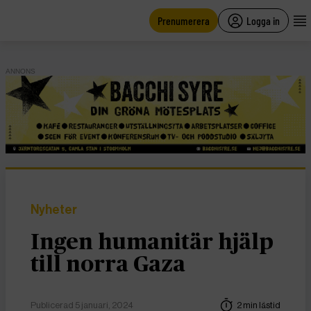
main
content
Prenumerera
Logga in
ANNONS
Nyheter
Ingen humanitär hjälp
till norra Gaza
Publicerad 5 januari, 2024
2 min lästid