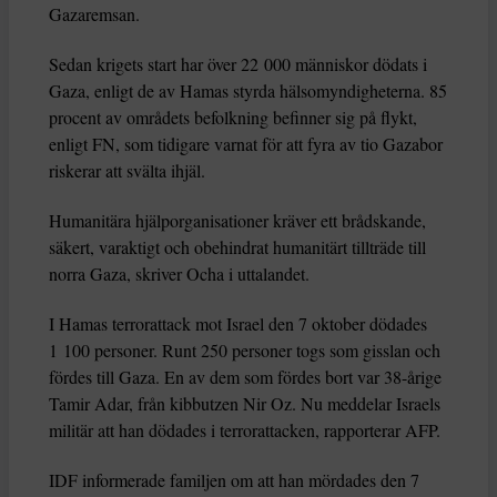
Gazaremsan.
Sedan krigets start har över 22 000 människor dödats i
Gaza, enligt de av Hamas styrda hälsomyndigheterna. 85
procent av områdets befolkning befinner sig på flykt,
enligt FN, som tidigare varnat för att fyra av tio Gazabor
riskerar att svälta ihjäl.
Humanitära hjälporganisationer kräver ett brådskande,
säkert, varaktigt och obehindrat humanitärt tillträde till
norra Gaza, skriver Ocha i uttalandet.
I Hamas terrorattack mot Israel den 7 oktober dödades
1 100 personer. Runt 250 personer togs som gisslan och
fördes till Gaza. En av dem som fördes bort var 38-årige
Tamir Adar, från kibbutzen Nir Oz. Nu meddelar Israels
militär att han dödades i terrorattacken, rapporterar AFP.
IDF informerade familjen om att han mördades den 7