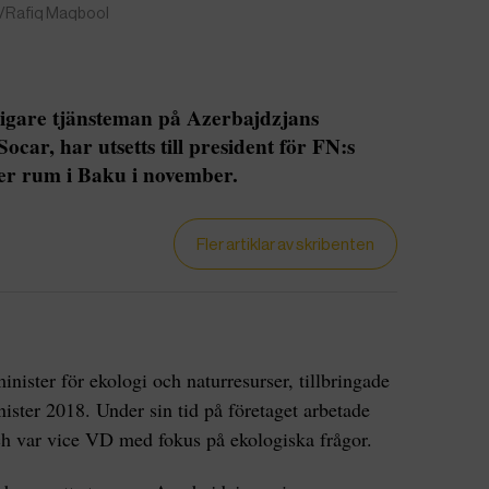
o/Rafiq Maqbool
igare tjänsteman på Azerbajdzjans
Socar, har utsetts till president för FN:s
er rum i Baku i november.
Fler artiklar av skribenten
nister för ekologi och naturresurser, tillbringade
ister 2018. Under sin tid på företaget arbetade
ch var vice VD med fokus på ekologiska frågor.