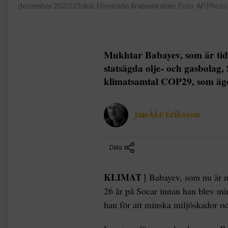
december 2023 i Dubai, Förenade Arabemiraten. Foto: AP Phot
Mukhtar Babayev, som är tid
statsägda olje- och gasbolag, 
klimatsamtal COP29, som äg
Jan-Åke Eriksson
Dela
KLIMAT |
Babayev, som nu är mi
26 år på Socar innan han blev min
han för att minska miljöskador o