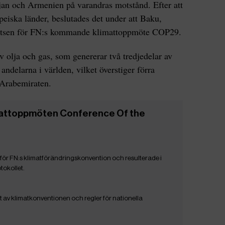
zjan och Armenien på varandras motstånd. Efter att
peiska länder, beslutades det under att Baku,
latsen för FN:s kommande klimattoppmöte COP29.
v olja och gas, som genererar två tredjedelar av
 andelarna i världen, vilket överstiger förra
Arabemiraten.
imattoppmöten Conference Of the
för FN:s klimatförändringskonvention och resulterade i
tokollet.
av klimatkonventionen och regler för nationella