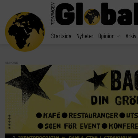
main
content
Startsida
Nyheter
Opinion
Arkiv
ANNONS