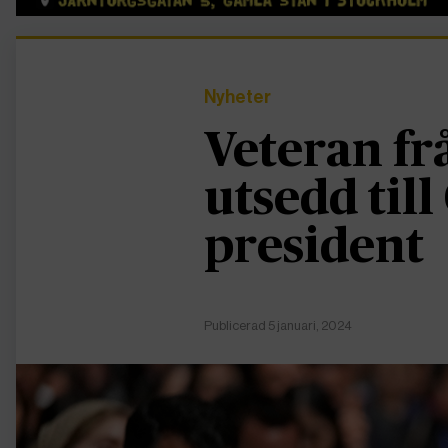
Nyheter
Veteran fr
utsedd til
president
Publicerad 5 januari, 2024