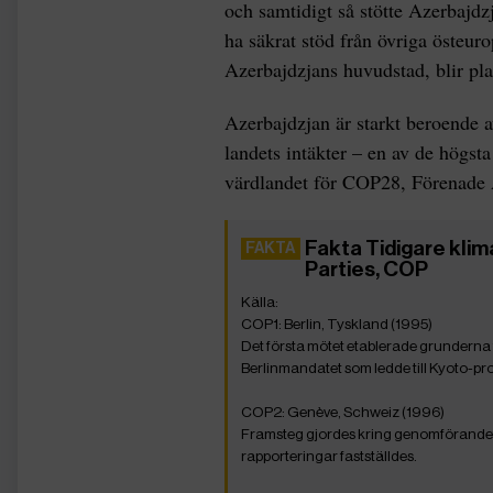
och samtidigt så stötte Azerbajd
ha säkrat stöd från övriga östeuro
Azerbajdzjans huvudstad, blir p
Azerbajdzjan är starkt beroende a
landets intäkter – en av de högsta
värdlandet för COP28, Förenade 
Fakta Tidigare kl
Parties, COP
COP1: Berlin, Tyskland (1995)
Det första mötet etablerade grunderna 
Berlinmandatet som ledde till Kyoto-pro
COP2: Genève, Schweiz (1996)
Framsteg gjordes kring genomförandet 
rapporteringar fastställdes.