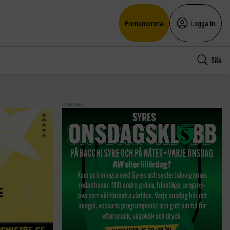
Prenumerera
Logga in
Sök
ANNONS