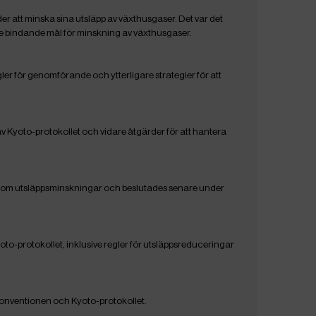
der att minska sina utsläpp av växthusgaser. Det var det
lde bindande mål för minskning av växthusgaser.
er för genomförande och ytterligare strategier för att
v Kyoto-protokollet och vidare åtgärder för att hantera
t om utsläppsminskningar och beslutades senare under
oto-protokollet, inklusive regler för utsläppsreduceringar
onventionen och Kyoto-protokollet.