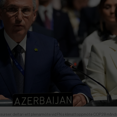
esurser, deltar i ett plenarmöte vid FN:s klimattoppmöte COP28 månd