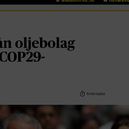
ån oljebolag
l COP29-
6 min lästid