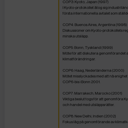
COP3: Kyoto, Japan (1997)
I Kyoto-protokollet åtog sig industrilän
första internationella avtalet som stäl
COP4: Buenos Aires, Argentina (1998)
Diskussioner om Kyoto-protokollets regl
minska utsläpp.
COP5: Bonn, Tyskland (1999)
Möte för att diskutera genomförandet a
klimatförändringar.
COP6: Haag, Nederländerna (2000)
Mötet misslyckades med att nå enighe
COP6-bis i Bonn 2001.
COP7: Marrakech, Marocko (2001)
Viktiga beslut togs för att genomföra Ky
och handel med utsläppsrätter.
COP8: New Delhi, Indien (2002)
Fokus låg på genomförande av klimatk