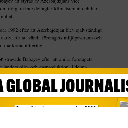
bayev att styras av Azerbajdzjans vice
om tidigare inte deltagit i klimatsamtal och har
renhet.
car 1992 efter att Azerbajdzjan blev självständigt
aktivt för att vända företagets miljöpåverkan och
om markrehabilitering.
r
o
strävade Babayev efter att ändra företagets
 landets olje- och gasproduktion. I denna
nationell konferens om återställning av förorenad
 ett fall av oljepriset kan ha en negativ inverkan
rena Azerbajdzjans mark.
har begränsad erfarenhet av klimatdiplomati.
minimalt, och hans tidigare arbete har fokuserat
h i utrikesministeriet.