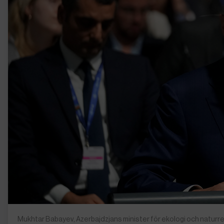
Mukhtar Babayev, Azerbajdzjans minister för ekologi och naturr