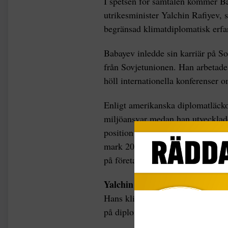
I spetsen för samtalen kommer Ba
utrikesminister Yalchin Rafiyev, s
begränsad klimatdiplomatisk erfa
Babayev inledde sin karriär på So
från Sovjetunionen. Han arbetade 
höll internationella konferenser 
Enligt amerikanska diplomatläck
miljöansvar medan han utvecklade
position var han värd för en inter
mark 2008, där han varnade för att
på företagets ansträngningar att 
Yalchin Rafiyev, å andra sidan,
Hans klimatengagemang har varit 
på diplomatiskt arbete i Genève oc