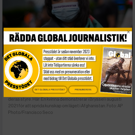
EU har inte erkänt talibanerna som de facto styr Afghanistan
sedan 2021. Trots det har Bryssel bjudit in representanter
från talibanerna till så kallade tekniska samtal. EU vill öka
utvisningarna till landet, trots det svåra människorättsliga
DET GLOBALA PRESSTÖDET
PRENUMERERA
läget i landet, och trots att samtalen riskerar att legitimera
deras styre. Här: En kvinna demonstrerar i Bryssel i augusti
2021 för att sprida kunskap om läget i Afghanistan. Foto: AP
Photo/Francisco Seco