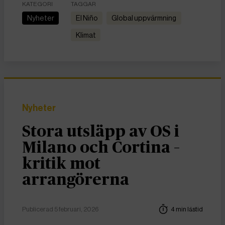
KATEGORI
TAGGAR
Nyheter
El Niño
global uppvärmning
Klimat
Nyheter
Stora utsläpp av OS i
Milano och Cortina –
kritik mot
arrangörerna
Publicerad 5 februari, 2026
4 min lästid