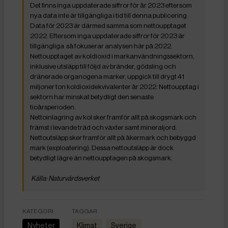
Det finns inga uppdaterade siffror för år 2023 eftersom
nya data inte är tillgängliga i tid till denna publicering.
Data för 2023 är därmed samma som nettoupptaget
2022. Eftersom inga uppdaterade siffror för 2023 är
tillgängliga så fokuserar analysen här på 2022.
Nettoupptaget av koldioxid i markanvändningssektorn,
inklusive utsläpp till följd av bränder, gödsling och
dränerade organogena marker, uppgick till drygt 41
miljoner ton koldioxidekvivalenter år 2022. Nettoupptag i
sektorn har minskat betydligt den senaste
tioårsperioden.
Nettoinlagring av kol sker framför allt på skogsmark och
främst i levande träd och växter samt mineraljord.
Nettoutsläpp sker framför allt på åkermark och bebyggd
mark (exploatering). Dessa nettoutsläpp är dock
betydligt lägre än nettoupptagen på skogsmark.
Källa: Naturvårdsverket
KATEGORI
TAGGAR
Nyheter
Klimat
Sverige