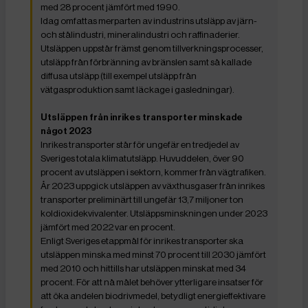
med 28 procent jämfört med 1990.
Idag omfattas merparten av industrins utsläpp av järn-
och stålindustri, mineralindustri och raffinaderier.
Utsläppen uppstår främst genom tillverkningsprocesser,
utsläpp från förbränning av bränslen samt så kallade
diffusa utsläpp (till exempel utsläpp från
vätgasproduktion samt läckage i gasledningar).
Utsläppen från inrikes transporter minskade
något 2023
Inrikes transporter står för ungefär en tredjedel av
Sveriges totala klimatutsläpp. Huvuddelen, över 90
procent av utsläppen i sektorn, kommer från vägtrafiken.
År 2023 uppgick utsläppen av växthusgaser från inrikes
transporter preliminärt till ungefär 13,7 miljoner ton
koldioxidekvivalenter. Utsläppsminskningen under 2023
jämfört med 2022 var en procent.
Enligt Sveriges etappmål för inrikes transporter ska
utsläppen minska med minst 70 procent till 2030 jämfört
med 2010 och hittills har utsläppen minskat med 34
procent. För att nå målet behöver ytterligare insatser för
att öka andelen biodrivmedel, betydligt energieffektivare