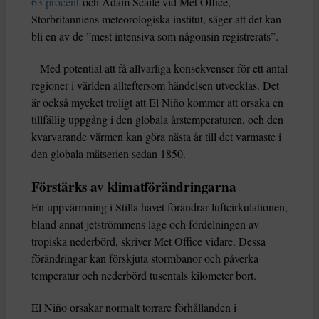
63 procent
och Adam Scaife vid Met Office,
Storbritanniens meteorologiska institut, säger att det kan
bli en av de ”mest intensiva som någonsin registrerats”.
– Med potential att få allvarliga konsekvenser för ett antal
regioner i världen allteftersom händelsen utvecklas. Det
är också mycket troligt att El Niño kommer att orsaka en
tillfällig uppgång i den globala årstemperaturen, och den
kvarvarande värmen kan göra nästa år till det varmaste i
den globala mätserien sedan 1850.
Förstärks av klimatförändringarna
En uppvärmning i Stilla havet förändrar luftcirkulationen,
bland annat jetströmmens läge och fördelningen av
tropiska nederbörd, skriver Met Office vidare. Dessa
förändringar kan förskjuta stormbanor och påverka
temperatur och nederbörd tusentals kilometer bort.
El Niño orsakar normalt torrare förhållanden i