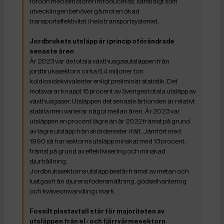
fordon med elmotorer introduceras, samtidigt som
utvecklingen behöver gå mot en ökad
transporteffektivitet i hela transportsystemet.
Jordbrukets utsläpp är i princip oförändrade
senaste åren
År 2023 var de totala växthusgasutsläppen från
jordbrukssektorn cirka 6,4 miljoner ton
koldioxidekvivalenter enligt preliminär statistik. Det
motsvarar knappt 15 procent av Sveriges totala utsläpp av
växthusgaser. Utsläppen det senaste årtionden är relativt
stabila men varierar något mellan åren. År 2023 var
utsläppen en procent lägre än år 2022 främst på grund
av lägre utsläpp från skörderester i fält. Jämfört med
1990 så har sektorns utsläpp minskat med 13 procent,
främst på grund av effektivisering och minskad
djurhållning.
Jordbrukssektorns utsläpp består främst av metan och
lustgas från djurens fodersmältning, gödselhantering
och kväveomvandling i mark.
Fossilt plastavfall står för majoriteten av
utsläppen från el- och fjärrvärmesektorn