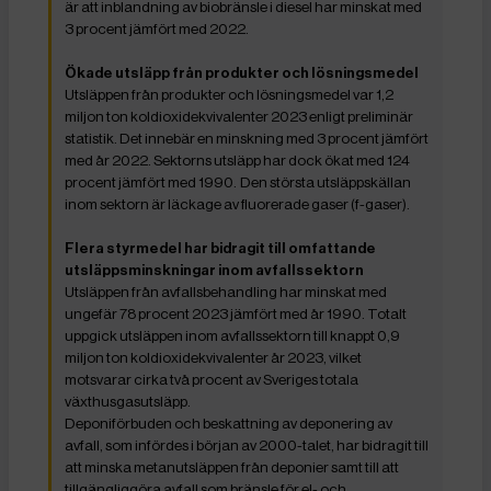
är att inblandning av biobränsle i diesel har minskat med
3 procent jämfört med 2022.
Ökade utsläpp från produkter och lösningsmedel
Utsläppen från produkter och lösningsmedel var 1,2
miljon ton koldioxidekvivalenter 2023 enligt preliminär
statistik. Det innebär en minskning med 3 procent jämfört
med år 2022. Sektorns utsläpp har dock ökat med 124
procent jämfört med 1990. Den största utsläppskällan
inom sektorn är läckage av fluorerade gaser (f-gaser).
Flera styrmedel har bidragit till omfattande
utsläppsminskningar inom avfallssektorn
Utsläppen från avfallsbehandling har minskat med
ungefär 78 procent 2023 jämfört med år 1990. Totalt
uppgick utsläppen inom avfallssektorn till knappt 0,9
miljon ton koldioxidekvivalenter år 2023, vilket
motsvarar cirka två procent av Sveriges totala
växthusgasutsläpp.
Deponiförbuden och beskattning av deponering av
avfall, som infördes i början av 2000-talet, har bidragit till
att minska metanutsläppen från deponier samt till att
tillgängliggöra avfall som bränsle för el- och