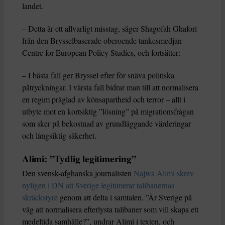
landet.
– Detta är ett allvarligt misstag, säger Shagofah Ghafori
från den Brysselbaserade oberoende tankesmedjan
Centre for European Policy Studies, och fortsätter:
– I bästa fall ger Bryssel efter för snäva politiska
påtryckningar. I värsta fall bidrar man till att normalisera
en regim präglad av könsapartheid och terror – allt i
utbyte mot en kortsiktig ”lösning” på migrationsfrågan
som sker på bekostnad av grundläggande värderingar
och långsiktig säkerhet.
Alimi: ”Tydlig legitimering”
Den svensk-afghanska journalisten
Najwa Alimi skrev
nyligen i DN att Sverige legitimerar talibanernas
skräckstyre
genom att delta i samtalen. ”Är Sverige på
väg att normalisera efterlysta talibaner som vill skapa ett
medeltida samhälle?”, undrar Alimi i texten, och