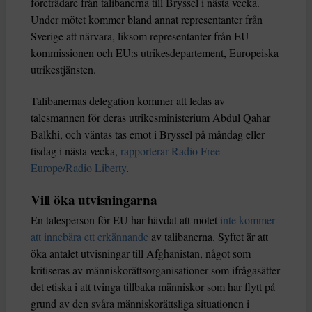
företrädare från talibanerna till Bryssel i nästa vecka.
Under mötet kommer bland annat representanter från
Sverige att närvara, liksom representanter från EU-
kommissionen och EU:s utrikesdepartement, Europeiska
utrikestjänsten.
Talibanernas delegation kommer att ledas av
talesmannen för deras utrikesministerium Abdul Qahar
Balkhi, och väntas tas emot i Bryssel på måndag eller
tisdag i nästa vecka,
rapporterar Radio Free
Europe/Radio Liberty
.
Vill öka utvisningarna
En talesperson för EU har hävdat att mötet
inte kommer
att innebära ett erkännande
av talibanerna. Syftet är att
öka antalet utvisningar till Afghanistan, något som
kritiseras av människorättsorganisationer som ifrågasätter
det etiska i att tvinga tillbaka människor som har flytt på
grund av den svåra människorättsliga situationen i