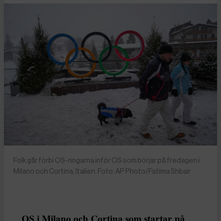
Folk går förbi OS-ringarna inför OS som börjar på fredagen i
Milano och Cortina, Italien. Foto: AP Photo/Fatima Shbair
OS i Milano och Cortina som startar på