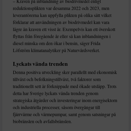
– Kraven på inblandning av biodrivmedel enligt
reduktionsplikten var desamma 2022 och 2023, men
leverantörerna kan uppfylla plikten på olika sätt vilket
förklarar att användningen av biodrivmedel kan vara
lägre än kraven ett visst år. Exempelvis kan ett överskott
flyttas från föregående år eller så kan inblandningen i
diesel minska om den ökar i bensin, säger Frida
Löfström klimatanalytiker på Naturvårdsverket.
Lyckats vända trenden
Denna positiva utveckling sker parallellt med ekonomisk
tillväxt och befolkningstillväxt, två faktorer som
traditionellt sett är förknippade med ökade utsläpp. Trots
detta har Sverige lyckats vända trenden genom
strategiska åtgärder och investeringar inom energisektorn
och industriella processer, såsom övergångar till
fjärrvärme och värmepumpar, samt genom satsningar på
biobränslen och avfallsbränslen.