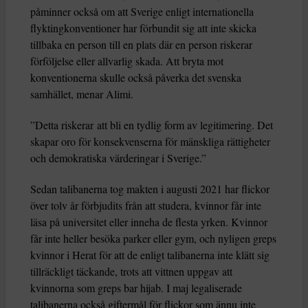
påminner också om att Sverige enligt internationella
flyktingkonventioner har förbundit sig att inte skicka
tillbaka en person till en plats där en person riskerar
förföljelse eller allvarlig skada. Att bryta mot
konventionerna skulle också påverka det svenska
samhället, menar Alimi.
”Detta riskerar att bli en tydlig form av legitimering. Det
skapar oro för konsekvenserna för mänskliga rättigheter
och demokratiska värderingar i Sverige.”
Sedan talibanerna tog makten i augusti 2021 har flickor
över tolv år förbjudits från att studera, kvinnor får inte
läsa på universitet eller inneha de flesta yrken. Kvinnor
får inte heller besöka parker eller gym, och nyligen greps
kvinnor i Herat för att de enligt talibanerna inte klätt sig
tillräckligt täckande, trots att vittnen uppgav att
kvinnorna som greps bar hijab. I maj legaliserade
talibanerna också giftermål för flickor som ännu inte