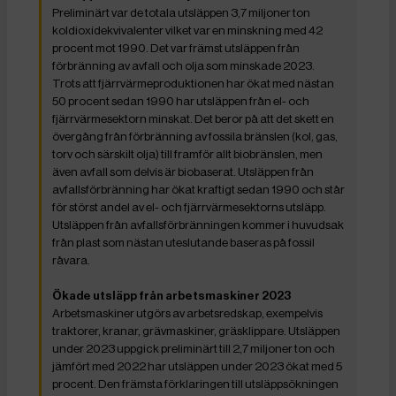
Preliminärt var de totala utsläppen 3,7 miljoner ton
koldioxidekvivalenter vilket var en minskning med 42
procent mot 1990. Det var främst utsläppen från
förbränning av avfall och olja som minskade 2023.
Trots att fjärrvärmeproduktionen har ökat med nästan
50 procent sedan 1990 har utsläppen från el- och
fjärrvärmesektorn minskat. Det beror på att det skett en
övergång från förbränning av fossila bränslen (kol, gas,
torv och särskilt olja) till framför allt biobränslen, men
även avfall som delvis är biobaserat. Utsläppen från
avfallsförbränning har ökat kraftigt sedan 1990 och står
för störst andel av el- och fjärrvärmesektorns utsläpp.
Utsläppen från avfallsförbränningen kommer i huvudsak
från plast som nästan uteslutande baseras på fossil
råvara.
Ökade utsläpp från arbetsmaskiner 2023
Arbetsmaskiner utgörs av arbetsredskap, exempelvis
traktorer, kranar, grävmaskiner, gräsklippare. Utsläppen
under 2023 uppgick preliminärt till 2,7 miljoner ton och
jämfört med 2022 har utsläppen under 2023 ökat med 5
procent. Den främsta förklaringen till utsläppsökningen