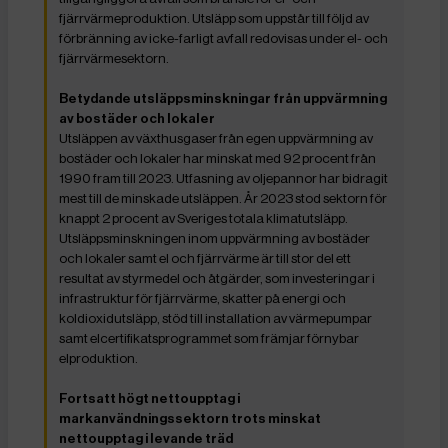
fjärrvärmeproduktion. Utsläpp som uppstår till följd av
förbränning av icke-farligt avfall redovisas under el- och
fjärrvärmesektorn.
Betydande utsläppsminskningar från uppvärmning
av bostäder och lokaler
Utsläppen av växthusgaser från egen uppvärmning av
bostäder och lokaler har minskat med 92 procent från
1990 fram till 2023. Utfasning av oljepannor har bidragit
mest till de minskade utsläppen. År 2023 stod sektorn för
knappt 2 procent av Sveriges totala klimatutsläpp.
Utsläppsminskningen inom uppvärmning av bostäder
och lokaler samt el och fjärrvärme är till stor del ett
resultat av styrmedel och åtgärder, som investeringar i
infrastruktur för fjärrvärme, skatter på energi och
koldioxidutsläpp, stöd till installation av värmepumpar
samt elcertifikatsprogrammet som främjar förnybar
elproduktion.
Fortsatt högt nettoupptag i
markanvändningssektorn trots minskat
nettoupptag i levande träd