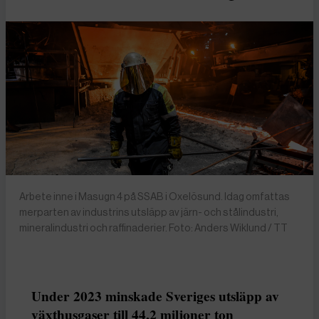
Arbete inne i Masugn 4 på SSAB i Oxelösund. Idag omfattas
merparten av industrins utsläpp av järn- och stålindustri,
mineralindustri och raffinaderier. Foto: Anders Wiklund / TT
Under 2023 minskade Sveriges utsläpp av
växthusgaser till 44,2 miljoner ton