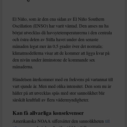
El Niño, som är den ena sidan av El Niño Southern
Oscillation (ENSO) har varit väntad. Den anses nu ha
börjat utvecklas då havsytetemperaturerna i den centrala
och östra delen av Stilla havet under den senaste
månaden legat mer än 0,5 grader över det normala;
klimatmodellerna visar att de kommer att ligga kvar på
den nivån under åtminstone de kommande sex
månaderna.
Händelsen återkommer med en frekvens på vartannat till
vart sjunde år. Men med olika intensitet. Den som nu är
håller på att utvecklas spås med stor sannolikhet blir
särskilt kraftfull av flera vädermyndigheter.
Kan få allvarliga konsekvenser
Amerikanska NOAA siffersätter den sannolikheten
till