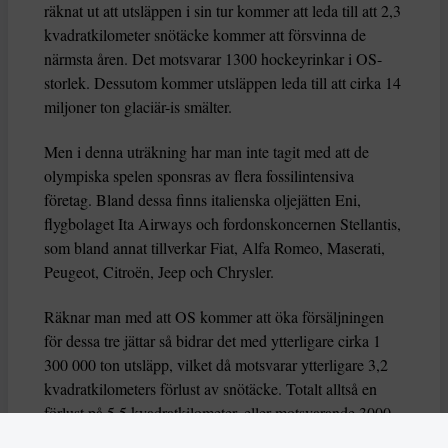
räknat ut att utsläppen i sin tur kommer att leda till att 2,3
kvadratkilometer snötäcke kommer att försvinna de
närmsta åren. Det motsvarar 1300 hockeyrinkar i OS-
storlek. Dessutom kommer utsläppen leda till att cirka 14
miljoner ton glaciär-is smälter.
Men i denna uträkning har man inte tagit med att de
olympiska spelen sponsras av flera fossilintensiva
företag. Bland dessa finns italienska oljejätten Eni,
flygbolaget Ita Airways och fordonskoncernen Stellantis,
som bland annat tillverkar Fiat, Alfa Romeo, Maserati,
Peugeot, Citroën, Jeep och Chrysler.
Räknar man med att OS kommer att öka försäljningen
för dessa tre jättar så bidrar det med ytterligare cirka 1
300 000 ton utsläpp, vilket då motsvarar ytterligare 3,2
kvadratkilometers förlust av snötäcke. Totalt alltså en
förlust på 5,5 kvadratkilometer, eller motsvarande 3000
hockeyrinkar. Till det läggs 34 miljoner ton smält