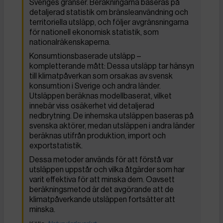
Sveriges gränser. Beräkningarna baseras på
detaljerad statistik om bränsleanvändning och
territoriella utsläpp, och följer avgränsningarna
för nationell ekonomisk statistik, som
nationalräkenskaperna.
Konsumtionsbaserade utsläpp –
kompletterande mått: Dessa utsläpp tar hänsyn
till klimatpåverkan som orsakas av svensk
konsumtion i Sverige och andra länder.
Utsläppen beräknas modellbaserat, vilket
innebär viss osäkerhet vid detaljerad
nedbrytning. De inhemska utsläppen baseras på
svenska aktörer, medan utsläppen i andra länder
beräknas utifrån produktion, import och
exportstatistik.
Dessa metoder används för att förstå var
utsläppen uppstår och vilka åtgärder som har
varit effektiva för att minska dem. Oavsett
beräkningsmetod är det avgörande att de
klimatpåverkande utsläppen fortsätter att
minska.