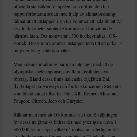
officiella statistiken för spelen, och utifrån den har
rapporförfattarna sedan med hjälp av klimatforskning
räknat ut att utsläppen i sin tur kommer att leda till att 2,3
kvadratkilometer snötäcke kommer att försvinna de
närmsta åren. Det motsvarar 1300 hockeyrinkar i OS-
storlek. Dessutom kommer utsläppen leda till att cirka 14
miljoner ton glaciär-is smälter.
Men i denna uträkning har man inte tagit med att de
olympiska spelen sponsras av flera fossilintensiva
företag. Bland dessa finns italienska oljejätten Eni,
flygbolaget Ita Airways och fordonskoncernen Stellantis,
som bland annat tillverkar Fiat, Alfa Romeo, Maserati,
Peugeot, Citroën, Jeep och Chrysler.
Räknar man med att OS kommer att öka försäljningen
för dessa tre jättar så bidrar det med ytterligare cirka 1
300 000 ton utsläpp, vilket då motsvarar ytterligare 3,2
kvadratkilometers förlust av snötäcke. Totalt alltså en