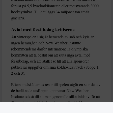
förlust på 5,5 kvadratkilometer, eller motsvarande 3000
hockeyrinkar. Till det läggs 34 miljoner ton smält
glaciäris.
Avtal med fossilbolag kritiseras
Att vinterspelen i sig är beroende av snö och kyla är
ingen hemlighet, och New Weather Institute
rekommenderar därför Internationella olympiska
kommittén att ta beslut om att sluta ingå avtal med
fossilbolag, och att istället se till att alla sponsorer
publicerar uppgifter om sina koldioxidavtryck (Scope 1,
2 och 3).
Eftersom åskådarnas resor till spelen utgör en stor del av
de beräknade utsläppen uppmanar New Weather
Institute också till att man genomför olika initiativ för att
få en större andel lokala och nationella åskådare som
reser markbundet, till exempel genom att erbjuda