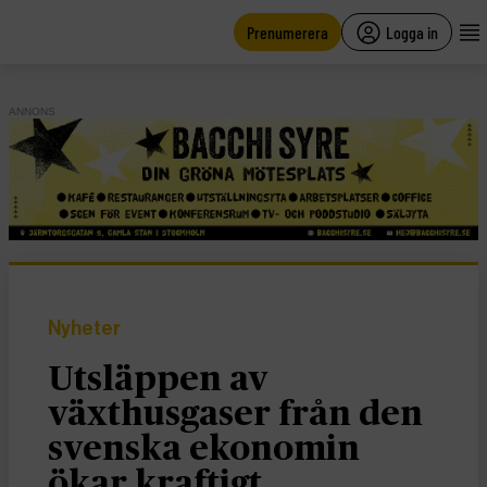
main
content
Prenumerera
Logga in
ANNONS
Nyheter
Utsläppen av
växthusgaser från den
svenska ekonomin
ökar kraftigt