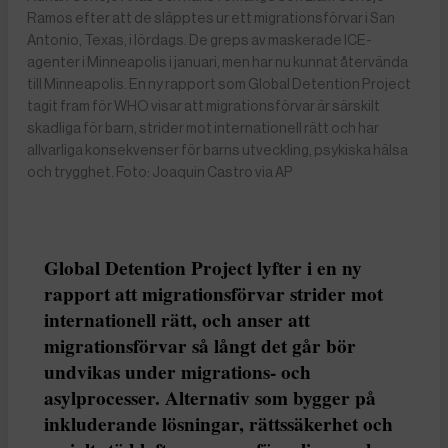
Ramos efter att de släpptes ur ett migrationsförvar i San
Antonio, Texas, i lördags. De greps av maskerade ICE-
agenter i Minneapolis i januari, men har nu kunnat återvända
till Minneapolis. En ny rapport som Global Detention Project
tagit fram för WHO visar att migrationsförvar är särskilt
skadliga för barn, strider mot internationell rätt och har
allvarliga konsekvenser för barns utveckling, psykiska hälsa
och trygghet. Foto: Joaquin Castro via AP
Global Detention Project lyfter i en ny
rapport att migrationsförvar strider mot
internationell rätt, och anser att
migrationsförvar så långt det går bör
undvikas under migrations- och
asylprocesser. Alternativ som bygger på
inkluderande lösningar, rättssäkerhet och