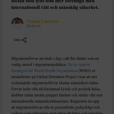
socialt stöd lyfts som mer förenliga med
internationell rätt och mänsklig säkerhet.
Vladan Lausevic
Skribent
Dela
Migrationsförvar används i dag i allt fler länder som en
vanlig metod i migrationspolitiken.
En ny rapport
framtagen för World Health Organization
(WHO) av
medarbetare på Global Detention Project visar att mer
systematiskt migrationsförvar skadar människors hälsa.
Förvar leder ofta till försämrad fysisk och psykisk hälsa,
drabbar redan utsatta grupper hårdast och strider ofta mot
internationella människorättsnormer. Rapporten tar upp
att migrationsförvar ofta är genomförda godtyckligt och
osäkert samt oförenliga med rätten till hälsa och mänsklig