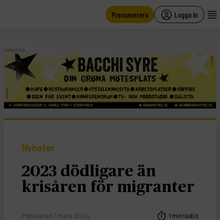
main
content
Prenumerera
Logga in
ANNONS
Nyheter
2023 dödligare än
krisåren för migranter
Publicerad 7 mars, 2024
1 min lästid