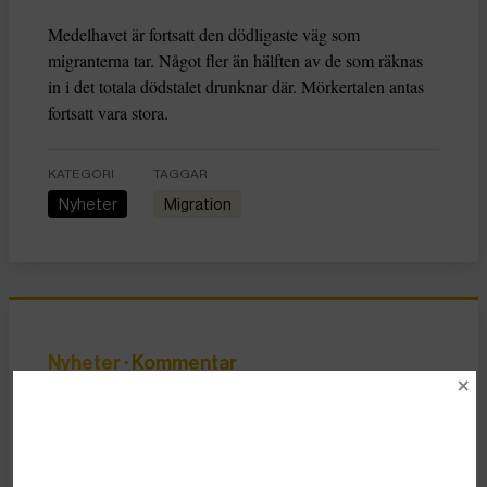
Medelhavet är fortsatt den dödligaste väg som
migranterna tar. Något fler än hälften av de som räknas
in i det totala dödstalet drunknar där. Mörkertalen antas
fortsatt vara stora.
KATEGORI
TAGGAR
Nyheter
migration
Nyheter
· Kommentar
Ny rapport: Undvik
förvar under
migrations- och