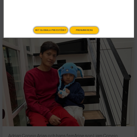
asylprocesser
Publicerad 3 februari, 2026
5 min lästid
DET GLOBALA PRESSTÖDET
PRENUMERERA
Adrian Conejo Arias och hans femårige son Liam Conejo