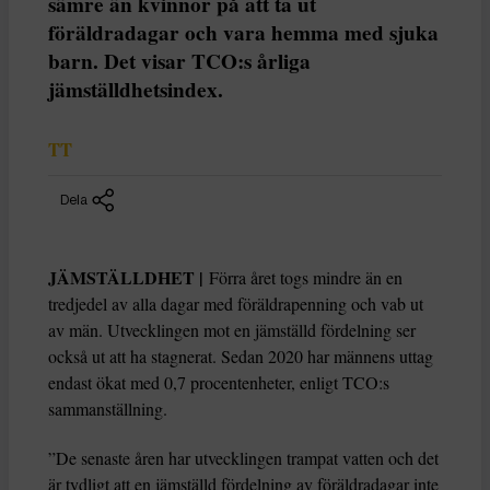
sämre än kvinnor på att ta ut
föräldradagar och vara hemma med sjuka
barn. Det visar TCO:s årliga
jämställdhetsindex.
TT
Dela
JÄMSTÄLLDHET |
Förra året togs mindre än en
tredjedel av alla dagar med föräldrapenning och vab ut
av män. Utvecklingen mot en jämställd fördelning ser
också ut att ha stagnerat. Sedan 2020 har männens uttag
endast ökat med 0,7 procentenheter, enligt TCO:s
sammanställning.
”De senaste åren har utvecklingen trampat vatten och det
är tydligt att en jämställd fördelning av föräldradagar inte