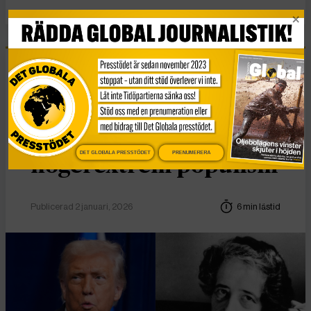
Essä
Vad Hanna Arendt kan
lära oss om
DET GLOBALA PRESSTÖDET
PRENUMERERA
högerextrem populism
Publicerad 2 januari, 2026
6 min lästid