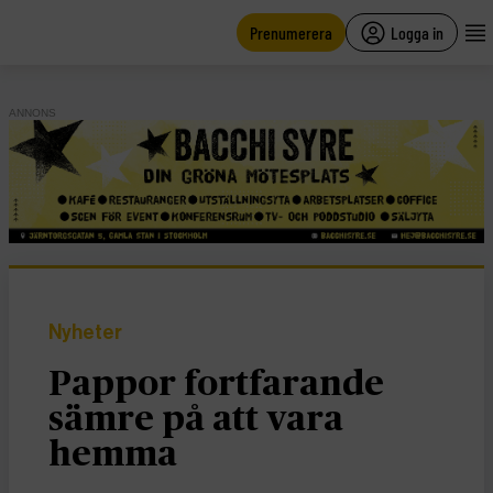
main
content
Prenumerera
Logga in
ANNONS
Nyheter
Pappor fortfarande
sämre på att vara
hemma