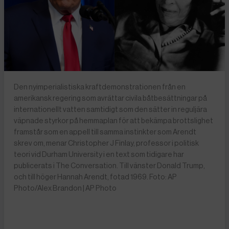
Den nyimperialistiska kraftdemonstrationen från en
amerikansk regering som avrättar civila båtbesättningar på
internationellt vatten samtidigt som den sätter in reguljära
väpnade styrkor på hemmaplan för att bekämpa brottslighet
framstår som en appell till samma instinkter som Arendt
skrev om, menar Christopher J Finlay, professor i politisk
teori vid Durham University i en text som tidigare har
publicerats i The Conversation. Till vänster Donald Trump,
och till höger Hannah Arendt, fotad 1969. Foto: AP
Photo/Alex Brandon | AP Photo