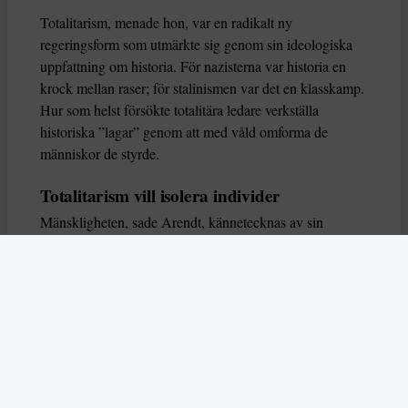
Totalitarism, menade hon, var en radikalt ny
regeringsform som utmärkte sig genom sin ideologiska
uppfattning om historia. För nazisterna var historia en
krock mellan raser; för stalinismen var det en klasskamp.
Hur som helst försökte totalitära ledare verkställa
historiska ”lagar” genom att med våld omforma de
människor de styrde.
Totalitarism vill isolera individer
Mänskligheten, sade Arendt, kännetecknas av sin
oändliga variation – ingen person kan någonsin helt
ersätta en annan. Totalitarism syftade till att förstöra
detta. Den isolerade individer, upplöste de band genom
vilka de förenar och stärker varandra, och försökte
utplåna den mänskliga personligheten.
Koncentrationslägrens totala dominans gjorde det genom
att reducera varje fånge till ”en bunt reaktioner som kan