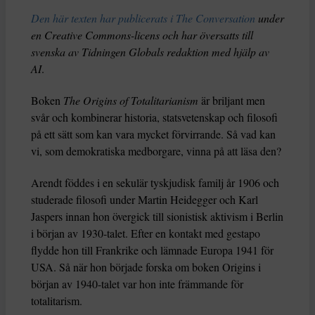
Den här texten har publicerats i The Conversation
under
en Creative Commons-licens och har översatts till
svenska av Tidningen Globals redaktion med hjälp av
AI
.
Boken
The Origins of Totalitarianism
är briljant men
svår och kombinerar historia, statsvetenskap och filosofi
på ett sätt som kan vara mycket förvirrande. Så vad kan
vi, som demokratiska medborgare, vinna på att läsa den?
Arendt föddes i en sekulär tyskjudisk familj år 1906 och
studerade filosofi under Martin Heidegger och Karl
Jaspers innan hon övergick till sionistisk aktivism i Berlin
i början av 1930-talet. Efter en kontakt med gestapo
flydde hon till Frankrike och lämnade Europa 1941 för
USA. Så när hon började forska om boken Origins i
början av 1940-talet var hon inte främmande för
totalitarism.