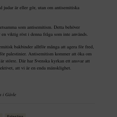
 judar är eller gör, utan om antisemitiska
e detsamma som antisemitism. Detta behöver
en viktig röst i denna fråga som inte används.
emitisk bakbinder alltför många att agera för fred,
h för palestinier. Antisemitism kommer att öka om
 är större. Där har Svenska kyrkan ett ansvar att
ektivet, att vi är en enda mänsklighet.
n i Gävle
l
Palestina