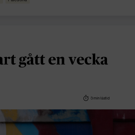
art gått en vecka
3 min lästid