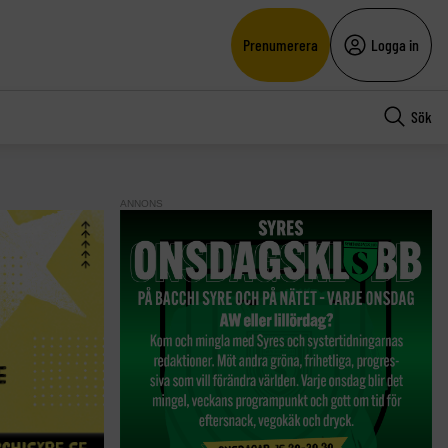
Prenumerera
Logga in
Sök
ANNONS