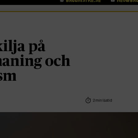
ilja på
aning och
ism
2 min lästid