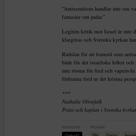
”Antisemitism handlar inte om vad
fantasier om judar.”
Legitim kritik mot Israel är int
klargöras och Svenska kyrkan har 
Rädslan för att framstå som antis
både för det israeliska folket oc
inte rösten för fred och vapenvila
förkunna fred ur det kristna persp
***
Nathalie Olivefalk
Präst och kaplan i Svenska kyrka
KATEGORI
TAGGAR
Debatt
FN
Gaza
Israe