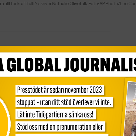
 alltför kraftfullt? skriver Nathalie Olivefalk. Foto: AP Photo/Leo Co
med syfte att påverka. Åsikterna som uttrycks är skribentens
ebattera? Vi tar emot repliker på max 2000 tecken inkl
n på max 3500 tecken. Skicka din text till
jan-
t i Gaza pågått, och alltfler röster hörs för hur
t i nästa steg arbeta för en bestående fred. Nu
röstat igenom en lag som hindrar FN:s
a palestinska flyktingar. Lagen förbjuder
älp. FN:s säkerhetsråd har efter detta riktat skarp
ste hörsamma och agera efter FN:s uppmaning.