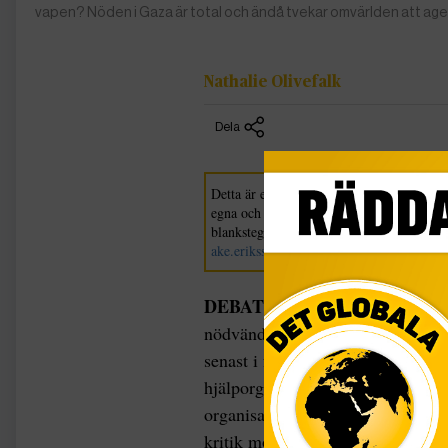
vapen? Nöden i Gaza är total och ändå tvekar omvärlden att agera
Nathalie Olivefalk
Dela
Detta är en argumenterande debattartikel 
egna och inte tidningens. Vill du också d
blanksteg och debattartiklar om nya ämne
ake.eriksson@tidningenglobal.se
DEBATT |
I över ett år har krige
nödvändigt en vapenvila är, för at
senast i förra veckan har Israel 
hjälporganisation Unrwa att hjälp
organisationen från all form av hj
kritik mot Israel. Omvärlden må