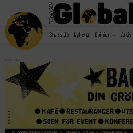
main
content
Startsida
Nyheter
Opinion
Arkiv
ANNONS