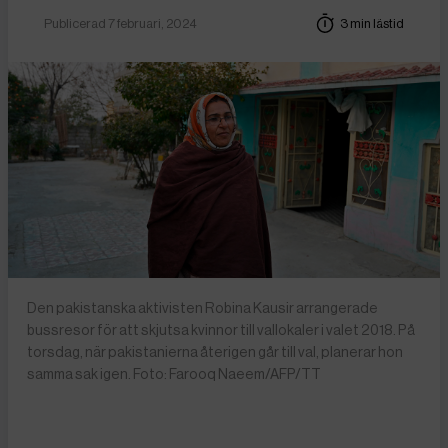
Publicerad 7 februari, 2024
3 min lästid
Den pakistanska aktivisten Robina Kausir arrangerade
bussresor för att skjutsa kvinnor till vallokaler i valet 2018. På
torsdag, när pakistanierna återigen går till val, planerar hon
samma sak igen. Foto: Farooq Naeem/AFP/TT