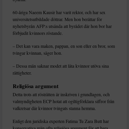
60-åriga Naeem Kausir har varit rektor, och har sex
universitetsutbildade döttrar. Men hon berättar för
nyhetsbyrån AFP:s utsända att byrådet där hon bor har
förbjudit kvinnors röstande.
– Det kan vara maken, pappan, en son eller en bror, som
tvingar kvinnan, säger hon.
– Dessa män saknar modet att låta kvinnor utöva sina
rättigheter.
Religiösa argument
Detta trots att rösträtten är inskriven i grundlagen, och
valmyndigheten ECP hotat att ogiltigförklara siffror från
valkretsar där kvinnor tvingats stanna hemma.
Enligt den juridiska experten Fatima Tu Zara Butt har
konservativa män ofta religiösa argument för att bara