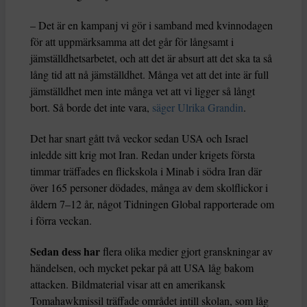
– Det är en kampanj vi gör i samband med kvinnodagen
för att uppmärksamma att det går för långsamt i
jämställdhetsarbetet, och att det är absurt att det ska ta så
lång tid att nå jämställdhet. Många vet att det inte är full
jämställdhet men inte många vet att vi ligger så långt
bort. Så borde det inte vara,
säger Ulrika Grandin
.
Det har snart gått två veckor sedan USA och Israel
inledde sitt krig mot Iran. Redan under krigets första
timmar träffades en flickskola i Minab i södra Iran där
över 165 personer dödades, många av dem skolflickor i
åldern 7–12 år, något Tidningen Global rapporterade om
i förra veckan.
Sedan dess har
flera olika medier gjort granskningar av
händelsen, och mycket pekar på att USA låg bakom
attacken. Bildmaterial visar att en amerikansk
Tomahawkmissil träffade området intill skolan, som låg