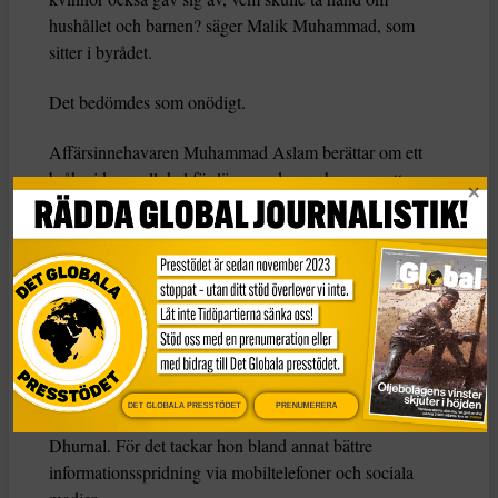
hushållet och barnen? säger Malik Muhammad, som
sitter i byrådet.
Det bedömdes som onödigt.
Affärsinnehavaren Muhammad Aslam berättar om ett
bråk vid en vallokal för länge sedan, och menar att
röststoppet ska skydda kvinnor från sådana
våldsamheter.
– Dessa män ingjuter rädsla i sina kvinnor – många hotar
sina fruar, säger aktivisten Robina Kausir.
Ordnade minibuss
Själv har hon dock stöd av sin make, och märker en
DET GLOBALA PRESSTÖDET
PRENUMERERA
attitydförändring även i traditionellt styrda byar som
Dhurnal. För det tackar hon bland annat bättre
informationsspridning via mobiltelefoner och sociala