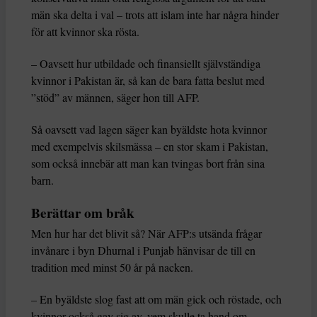
män ska delta i val – trots att islam inte har några hinder
för att kvinnor ska rösta.
– Oavsett hur utbildade och finansiellt självständiga
kvinnor i Pakistan är, så kan de bara fatta beslut med
”stöd” av männen, säger hon till AFP.
Så oavsett vad lagen säger kan byäldste hota kvinnor
med exempelvis skilsmässa – en stor skam i Pakistan,
som också innebär att man kan tvingas bort från sina
barn.
Berättar om bråk
Men hur har det blivit så? När AFP:s utsända frågar
invånare i byn Dhurnal i Punjab hänvisar de till en
tradition med minst 50 år på nacken.
– En byäldste slog fast att om män gick och röstade, och
kvinnor också gav sig av, vem skulle ta hand om