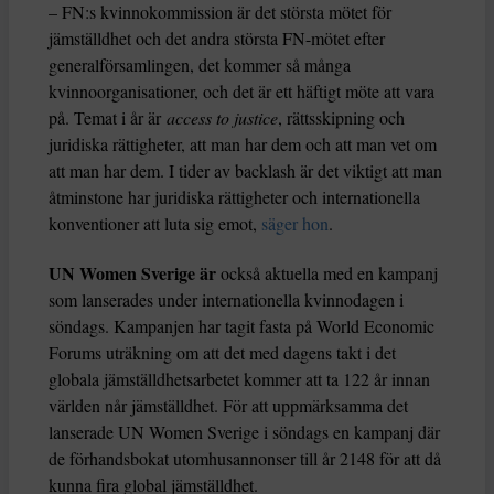
– FN:s kvinnokommission är det största mötet för
jämställdhet och det andra största FN-mötet efter
generalförsamlingen, det kommer så många
kvinnoorganisationer, och det är ett häftigt möte att vara
på. Temat i år är
access to justice
, rättsskipning och
juridiska rättigheter, att man har dem och att man vet om
att man har dem. I tider av backlash är det viktigt att man
åtminstone har juridiska rättigheter och internationella
konventioner att luta sig emot,
säger hon
.
UN Women Sverige är
också aktuella med en kampanj
som lanserades under internationella kvinnodagen i
söndags. Kampanjen har tagit fasta på World Economic
Forums uträkning om att det med dagens takt i det
globala jämställdhetsarbetet kommer att ta 122 år innan
världen når jämställdhet. För att uppmärksamma det
lanserade UN Women Sverige i söndags en kampanj där
de förhandsbokat utomhusannonser till år 2148 för att då
kunna fira global jämställdhet.