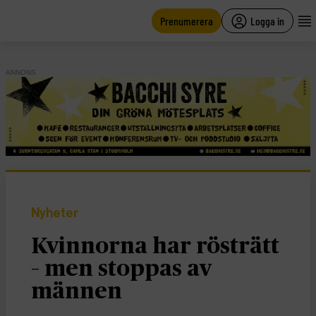
main
content
Prenumerera
Logga in
ANNONS
Nyheter
Kvinnorna har rösträtt
– men stoppas av
männen