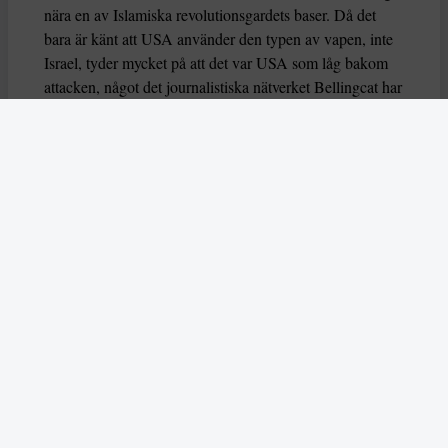
nära en av Islamiska revolutionsgardets baser. Då det
bara är känt att USA använder den typen av vapen, inte
Israel, tyder mycket på att det var USA som låg bakom
attacken, något det journalistiska nätverket Bellingcat har
rapporterat om.
Även the New York Times har kommit till den slutsatsen.
Al Jazeera, som gjorde sin granskning bara några dagar
efter attacken, har inte fokuserat på om USA eller Israel
låg bakom attacken utan fokuserar på att det sedan 2016
var klart på satellitbilder och andra dokument att skolan
ligger separat från Islamiska revolutionsgardets bas. Det
får kanalen att ifrågasätta att den som gick till attack hade
kunnat undgå att det var ett civilt objekt som
attackerades.
Människorättsorganisationen Human Rights Watch, och
flera FN-experter betonar att skolor är civila objekt som
inte får attackeras, och manar till omedelbar och