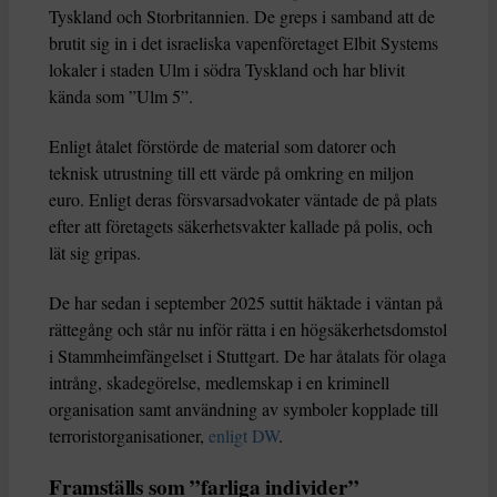
Tyskland och Storbritannien. De greps i samband att de
brutit sig in i det israeliska vapenföretaget Elbit Systems
lokaler i staden Ulm i södra Tyskland och har blivit
kända som ”Ulm 5”.
Enligt åtalet förstörde de material som datorer och
teknisk utrustning till ett värde på omkring en miljon
euro. Enligt deras försvarsadvokater väntade de på plats
efter att företagets säkerhetsvakter kallade på polis, och
lät sig gripas.
De har sedan i september 2025 suttit häktade i väntan på
rättegång och står nu inför rätta i en högsäkerhetsdomstol
i Stammheimfängelset i Stuttgart. De har åtalats för olaga
intrång, skadegörelse, medlemskap i en kriminell
organisation samt användning av symboler kopplade till
terroristorganisationer,
enligt DW
.
Framställs som ”farliga individer”