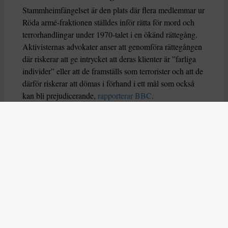
Stammheimfängelset är den plats där flera medlemmar ur
Röda armé-fraktionen ställdes inför rätta för mord och
terrorhandlingar under 1970-talet i en ökänd rättegång.
Aktivisternas advokater anser att genomföra rättegången
där riskerar att ge intrycket att deras klienter är ”farliga
individer” eller att de framställs som terrorister och att de
därför riskerar att dömas i förhand i ett mål som också
kan bli prejudicerande,
rapporterar BBC
.
Åklagarsidan har åtalat Ulm 5 enligt paragraf 29 i den
tyska brottsbalken som förbjuder bildandet av och
medlemskap i kriminella organisationer. Åklagare har i
allt fler fall använt sig paragrafen i mål mot olika
proteströrelser de senaste åren, bland annat mot
klimatgruppen Last Generation. Flera organisationer,
bland annat Amnesty International har kritiserat det man
anser är ett missbruk av paragrafen:
– Detta medför en risk att legitimt samhällsengagemang