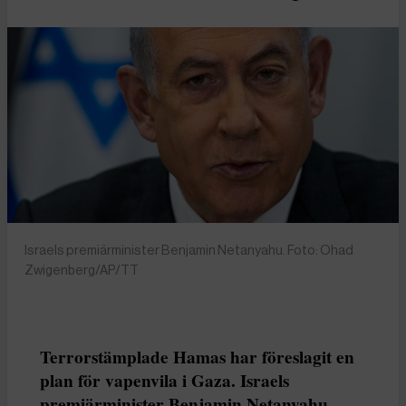
Israels premiärminister Benjamin Netanyahu. Foto: Ohad
Zwigenberg/AP/TT
Terrorstämplade Hamas har föreslagit en
plan för vapenvila i Gaza. Israels
premiärminister Benjamin Netanyahu