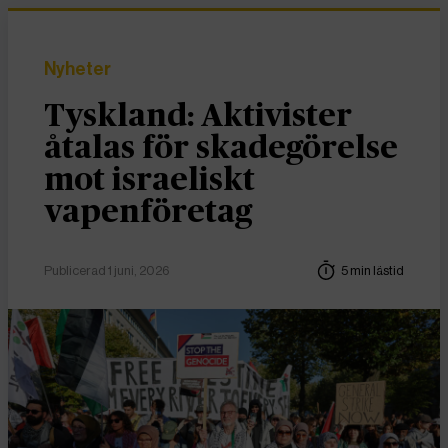
Nyheter
Tyskland: Aktivister
åtalas för skadegörelse
mot israeliskt
vapenföretag
Publicerad 1 juni, 2026
5 min lästid