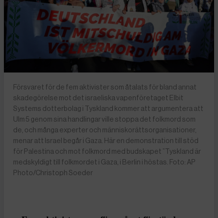
Försvaret för de fem aktivister som åtalats för bland annat
skadegörelse mot det israeliska vapenföretaget Elbit
Systems dotterbolag i Tyskland kommer att argumentera att
Ulm 5 genom sina handlingar ville stoppa det folkmord som
de, och många experter och människorättsorganisationer,
menar att Israel begår i Gaza. Här en demonstration till stöd
för Palestina och mot folkmord med budskapet ”Tyskland är
medskyldigt till folkmordet i Gaza, i Berlin i höstas. Foto: AP
Photo/Christoph Soeder