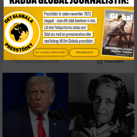
Essä
Vad Hanna Arendt kan
lära oss om
högerextrem populism
DET GLOBALA PRESSTÖDET
PRENUMERERA
Publicerad 2 januari, 2026
6 min lästid