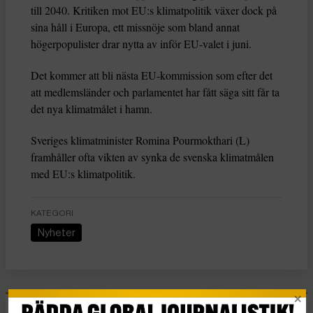
till 2040. Kritiken mot EU:s klimatpolitik växer dock på
sina håll i Europa, ett missnöje som bland annat
högerpopulister drar nytta av inför EU-valet i juni.
Det kommer att bli nästa EU-kommission som efter det
att medlemsländer och parlamentet har fått säga sitt får ta
det nya klimatmålet i hamn.
Sveriges klimatminister Romina Pourmokthari (L)
framhåller ofta vikten av synka de svenska klimatmålen
med EU:s klimatpolitik.
KATEGORI
Nyheter