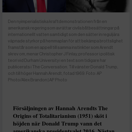
Den nyimperialistiska kraftdemonstrationen från en
amerikansk regering som avrättar civila båtbesättningar på
internationellt vatten samtidigt som den sätter in reguljära
väpnade styrkor på hemmaplan för att bekämpa brottslighet
framstår som en appell till samma instinkter som Arendt
skrev om, menar Christopher J Finlay, professor i politisk
teori vid Durham University i en text som tidigare har
publicerats i The Conversation. Till vänster Donald Trump,
och till höger Hannah Arendt, fotad 1969. Foto: AP
Photo/Alex Brandon | AP Photo
Försäljningen av Hannah Arendts The
Origins of Totalitarianism (1951) sköt i
höjden när Donald Trump vann det
amerikanska presidentvalet 2016. Nästan