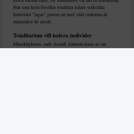
Hur som helst försökte totalitära ledare verkställa
historiska ”lagar” genom att med våld omforma de
människor de styrde.
Totalitarism vill isolera individer
Mänskligheten, sade Arendt, kännetecknas av sin
oändliga variation – ingen person kan någonsin helt
ersätta en annan. Totalitarism syftade till att förstöra
detta. Den isolerade individer, upplöste de band genom
vilka de förenar och stärker varandra, och försökte
utplåna den mänskliga personligheten.
Koncentrationslägrens totala dominans gjorde det genom
att reducera varje fånge till ”en bunt reaktioner som kan
likvideras och ersättas” innan de dödas. Med alla i
slutändan utsatta för detta hot, gjorde totalitarismen den
mänskliga personen som sådan överflödig.