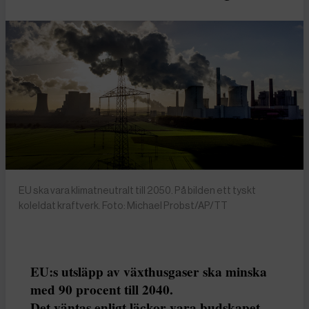
EU ska vara klimatneutralt till 2050. På bilden ett tyskt
koleldat kraftverk. Foto: Michael Probst/AP/TT
EU:s utsläpp av växthusgaser ska minska
med 90 procent till 2040.
Det väntas enligt läckor vara budskapet