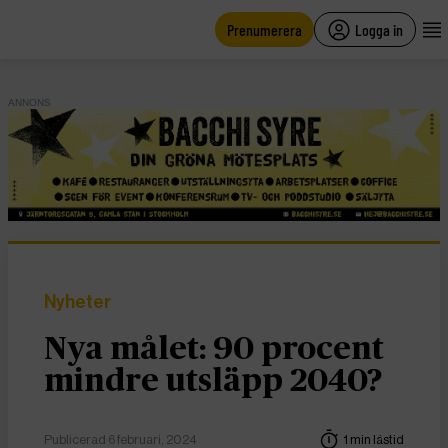
main
content
Prenumerera
Logga in
ANNONS
Nyheter
Nya målet: 90 procent
mindre utsläpp 2040?
Publicerad 6 februari, 2024
1 min lästid