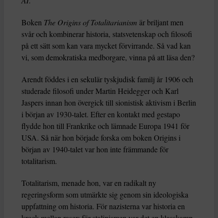
AI
.
Boken
The Origins of Totalitarianism
är briljant men
svår och kombinerar historia, statsvetenskap och filosofi
på ett sätt som kan vara mycket förvirrande. Så vad kan
vi, som demokratiska medborgare, vinna på att läsa den?
Arendt föddes i en sekulär tyskjudisk familj år 1906 och
studerade filosofi under Martin Heidegger och Karl
Jaspers innan hon övergick till sionistisk aktivism i Berlin
i början av 1930-talet. Efter en kontakt med gestapo
flydde hon till Frankrike och lämnade Europa 1941 för
USA. Så när hon började forska om boken Origins i
början av 1940-talet var hon inte främmande för
totalitarism.
Totalitarism, menade hon, var en radikalt ny
regeringsform som utmärkte sig genom sin ideologiska
uppfattning om historia. För nazisterna var historia en
krock mellan raser; för stalinismen var det en klasskamp.