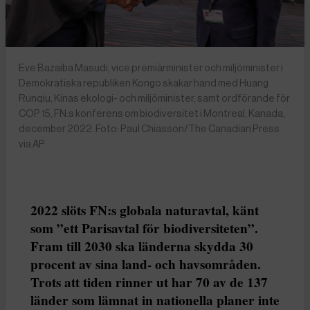
Eve Bazaiba Masudi, vice premiärminister och miljöminister i
Demokratiska republiken Kongo skakar hand med Huang
Runqiu, Kinas ekologi- och miljöminister, samt ordförande för
COP 15, FN:s konferens om biodiversitet i Montreal, Kanada,
december 2022. Foto: Paul Chiasson/The Canadian Press
via AP
2022 slöts FN:s globala naturavtal, känt
som ”ett Parisavtal för biodiversiteten”.
Fram till 2030 ska länderna skydda 30
procent av sina land- och havsområden.
Trots att tiden rinner ut har 70 av de 137
länder som lämnat in nationella planer inte