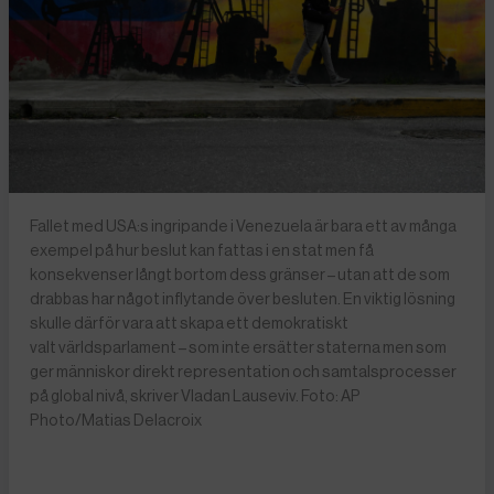
Fallet med USA:s ingripande i Venezuela är bara ett av många
exempel på hur beslut kan fattas i en stat men få
konsekvenser långt bortom dess gränser – utan att de som
drabbas har något inflytande över besluten. En viktig lösning
skulle därför vara att skapa ett demokratiskt
valt världsparlament – som inte ersätter staterna men som
ger människor direkt representation och samtalsprocesser
på global nivå, skriver Vladan Lauseviv. Foto: AP
Photo/Matias Delacroix