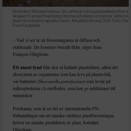
Stranden i Mirissa Harbour, Sri Lanka är full av plastpellets efter at
skeppet X-press Pearl börjat brinna och dess containrar fyllda me
plast för industrin spreds i havet. Arkivbild från maj 2021. Foto: Sör
Funk/Unsplash
– Vad vi ser är att föroreningarna är diffusa och
etablerade. De kommer överallt ifrån, säger Jean-
François Ghiglione.
Ett annat fynd
från den så kallade plastisfären, alltså det
ekosystem av organismer som kan leva på plastavfall,
var bakterier (
Shewanella putrefaciens
) som levde på
mikroplasterna i Loirefloden, som kan ge infektioner till
människor.
Forskarna, som är en del av internationella FN-
förhandlingar om att minska världens plastföroreningar,
kräver nu mindre produktion av plast, fortsätter
Ghiglione.