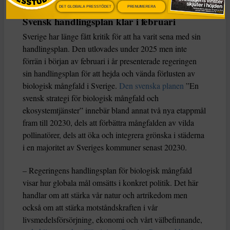
DET GLOBALA PRESSTÖDET
PRENUMERERA
Svensk handlingsplan klar i februari
Sverige har länge fått kritik för att ha varit sena med sin
handlingsplan. Den utlovades under 2025 men inte
förrän i början av februari i år presenterade regeringen
sin handlingsplan för att hejda och vända förlusten av
biologisk mångfald i Sverige.
Den svenska planen
”En
svensk strategi för biologisk mångfald och
ekosystemtjänster” innebär bland annat två nya etappmål
fram till 20230, dels att förbättra mångfalden av vilda
pollinatörer, dels att öka och integrera grönska i städerna
i en majoritet av Sveriges kommuner senast 20230.
– Regeringens handlingsplan för biologisk mångfald
visar hur globala mål omsätts i konkret politik. Det här
handlar om att stärka vår natur och artrikedom men
också om att stärka motståndskraften i vår
livsmedelsförsörjning, ekonomi och vårt välbefinnande,