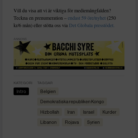
Vill du visa att vi är viktiga för mediemångfalden?
Teckna en prenumeration –
endast 59 öre/nyhet
(250
kr/6 mån) eller stötta oss via
Det Globala presstödet.
ANNONS
KATEGORI
TAGGAR
Intro
Belgien
Demokratiska republiken Kongo
Hizbollah
Iran
Israel
kurder
Libanon
Rojava
Syrien