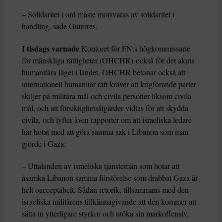
– Solidaritet i ord måste motsvaras av solidaritet i
handling, sade Guterres.
I tisdags varnade
Kontoret för FN:s högkommissarie
för mänskliga rättigheter (OHCHR) också för det akuta
humanitära läget i landet. OHCHR betonar också att
internationell humanitär rätt kräver att krigförande parter
skiljer på militära mål och civila personer liksom civila
mål, och att försiktighetsåtgärder vidtas för att skydda
civila, och lyfter även rapporter om att israeliska ledare
har hotat med att göra samma sak i Libanon som man
gjorde i Gaza:
– Uttalanden av israeliska tjänstemän som hotar att
åsamka Libanon samma förstörelse som drabbat Gaza är
helt oacceptabelt. Sådan retorik, tillsammans med den
israeliska militärens tillkännagivande att den kommer att
sätta in ytterligare styrkor och utöka sin markoffensiv,