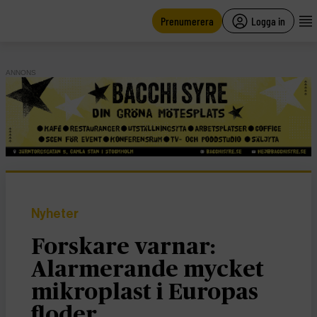
main
content
Prenumerera
Logga in
ANNONS
Nyheter
Forskare varnar:
Alarmerande mycket
mikroplast i Europas
floder