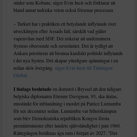
städer som Kobane, säger Evin Incir och förklarar att
bland annat turkiska veton också försenar processen
– Turkiet har i praktiken ett betydande inflytande över
utvecklingen efter Assads fall, särskilt vad gäller
vapenvilan med SDF. Det riskerar att underminera
Syriens oberoende och suveränitet. Det är tydligt att
Ankara prioriterar att bromsa kurdiskt politiskt inflytande
i det nya Syrien. Det skapar ytterligare spänningar i en
redan skör övergång,
säger Evin Incir till Tidningen
Global
.
I tisdags beslutade
en domstol i Bryssel att den tidigare
belgiska diplomaten Etienne Davignon, 93, ska åtalas,
misstänkt för inblandning i mordet på Patrice Lumumba
för sex decennier sedan. Lumumba var frihetskämpen
som blev Demokratiska republiken Kongos första
premiärminister efter landets självständighet i juni 1960.
Rättegången beräknas äga rum i början av 2027. ”Det