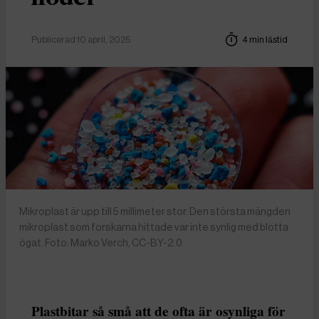
Publicerad 10 april, 2025
4 min lästid
Mikroplast är upp till 5 millimeter stor. Den största mängden
mikroplast som forskarna hittade var inte synlig med blotta
ögat. Foto: Marko Verch, CC-BY-2.0
Plastbitar så små att de ofta är osynliga för