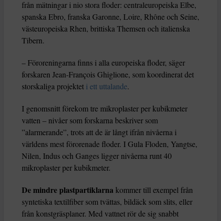
från mätningar i nio stora floder: centraleuropeiska Elbe,
spanska Ebro, franska Garonne, Loire, Rhône och Seine,
västeuropeiska Rhen, brittiska Themsen och italienska
Tibern.
– Föroreningarna finns i alla europeiska floder, säger
forskaren Jean-François Ghiglione, som koordinerat det
storskaliga projektet
i ett uttalande
.
I genomsnitt förekom tre mikroplaster per kubikmeter
vatten – nivåer som forskarna beskriver som
”alarmerande”, trots att de är långt ifrån nivåerna i
världens mest förorenade floder. I Gula Floden, Yangtse,
Nilen, Indus och Ganges ligger nivåerna runt 40
mikroplaster per kubikmeter.
De mindre plastpartiklarna
kommer till exempel från
syntetiska textilfiber som tvättas, bildäck som slits, eller
från konstgräsplaner. Med vattnet rör de sig snabbt