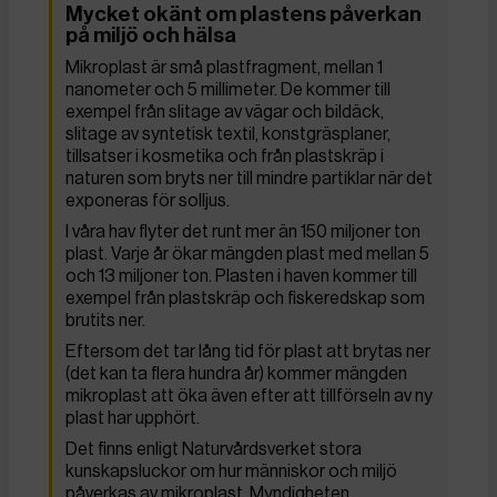
Mycket okänt om plastens påverkan
på miljö och hälsa
Mikroplast är små plastfragment, mellan 1
nanometer och 5 millimeter. De kommer till
exempel från slitage av vägar och bildäck,
slitage av syntetisk textil, konstgräsplaner,
tillsatser i kosmetika och från plastskräp i
naturen som bryts ner till mindre partiklar när det
exponeras för solljus.
I våra hav flyter det runt mer än 150 miljoner ton
plast. Varje år ökar mängden plast med mellan 5
och 13 miljoner ton. Plasten i haven kommer till
exempel från plastskräp och fiskeredskap som
brutits ner.
Eftersom det tar lång tid för plast att brytas ner
(det kan ta flera hundra år) kommer mängden
mikroplast att öka även efter att tillförseln av ny
plast har upphört.
Det finns enligt Naturvårdsverket stora
kunskapsluckor om hur människor och miljö
påverkas av mikroplast. Myndigheten