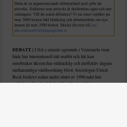
Detta är en argumenterande debattartikel med syfte att
påverka. Åsikterna som uttrycks är skribentens egna och inte
tidningens. Vill du också debattera? Vi tar emot repliker på
max 2000 tecken inkl blanksteg och debattartiklar om nya
ämnen på max 3500 tecken. Skicka din text till
jan-
ake.eriksson@tidningenglobal.se
DEBATT |
USA:s senaste agerande i Venezuela visar
både hur internationell rätt snabbt och lätt kan
missbrukas liksom hur otillräcklig och ineffektiv dagens
mellanstatliga världsordning blivit. Sociologen Ulrich
Beck beskrev redan under slutet av 1990-talet hur
politisk makt och globala risker lösgjorts från
nationalstatens juridiska ramar. Att förstå vår värld som
ett globalt risksamhälle hjälper oss som moderna
människor att förstå varför mellanstatliga konflikter inte
är avvikelser, utan resultat av ett systemfel. Den senaste
krisen i Amerika är ett till exempel på varför det behövs
globala rättsregler som förändrar dagens mellanstatliga