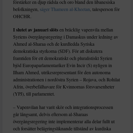
förstärker en djup rädsla och oro bland den libanesiska
befolkningen,
säger Thameen al-Kheetan
, talesperson för
OHCHR.
I slutet av januari slöts
en bräcklig vapenvila mellan
Syriens övergångsregering i Damaskus under ledning av
Ahmed al-Sharaa och de kurdledda Syriska
demokratiska styrkorna (SDF). För att diskutera
framtiden för ett demokratiskt och pluralistiskt Syrien
bjöd Europaparlamentariker Evin Incir (S) nyligen in
Ilham Ahmed, utrikesrepresentant för den autonoma
administrationen i nordöstra Syrien – Rojava, och Rohilat
Afrin, överbefälhavare för Kvinnornas försvarsenheter
(YPJ), till parlamentet.
– Vapenvilan har varit skör och integrationsprocessen
går långsamt, delvis eftersom al-Sharaas
övergångsregering inte implementerar alla delar fullt ut
och forsätter belägringsliknande tillstånd av kurdiska