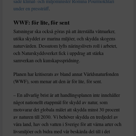
sade klimat- och miljöminister Romina Pourmokhtari
under en pressträff
.
WWF: för lite, för sent
Satsningar ska också göras på att återställa våtmarker,
utöka skyddet av marina miljöer, och skydda skogens
naturvärden. Dessutom lyfts näringslivets roll i arbetet,
och Naturskyddsverket fick i uppdrag att stärka
samverkan och kunskapsspridning.
Planen har kritiserats av bland annat Världsnaturfonden
(WWF), som menar att den är för lite, för sent.
– En allvarlig brist är att handlingsplanen inte innehåller
något nationellt etappmål för skydd av natur, som
motsvarar det globala målet att skydda minst 30 procent
av naturen till 2030. Vi behöver skydda en tredjedel av
våra land, hav och vatten i Sverige för att värna arter och
livsmiljöer och bidra med vår beskärda del till i det