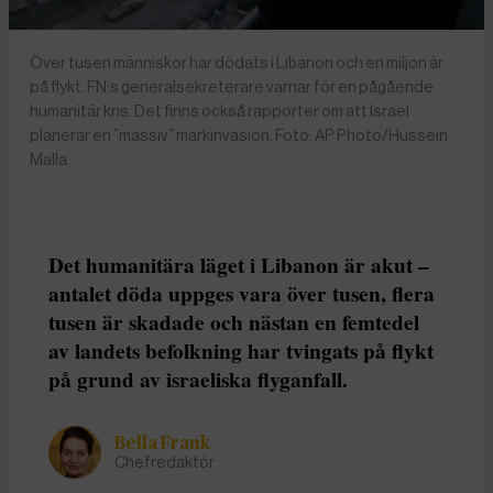
Över tusen människor har dödats i Libanon och en miljon är
på flykt. FN:s generalsekreterare varnar för en pågående
humanitär kris. Det finns också rapporter om att Israel
planerar en ”massiv” markinvasion. Foto: AP Photo/Hussein
Malla
Det humanitära läget i Libanon är akut –
antalet döda uppges vara över tusen, flera
tusen är skadade och nästan en femtedel
av landets befolkning har tvingats på flykt
på grund av israeliska flyganfall.
Bella Frank
Chefredaktör