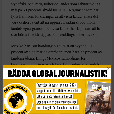
Sydafrika och Peru, tillhör de länder som saknar tydliga
mål på 30 procents skydd till 2030. Argument som har
lyfts fram som förklaringar är att vissa länder anser det
vara oerhört svårt att nå uppnå ett sådan skydd inom
landets egna gränser, och visa länder har lagt fram att för
stor börda inte får läggas på utvecklingsländernas axlar.
Mexiko har i sin handlingsplan lovat att skydda 30
procent av sina marina områden, men bara 22 procent av
landområdena. Enligt Mexikos samordnare för
biodiversiteten pågår arbetet med att färdigställa landets
mål fortfarande. Finland, har i sin ofullständiga plan som
skickades in redan 2024 inte uppgett mål att skydda 30
procent av land- och havsområdena i landet. En
talesperson för Finlands regering säger till Carbon Brief
att arbetet med en fullständig handlingsplan fortfarande
pågår, men att för att skydda 30 procent av Finlands
landområden skulle kräva en ökning i skydd med
700 000 hektar per år.