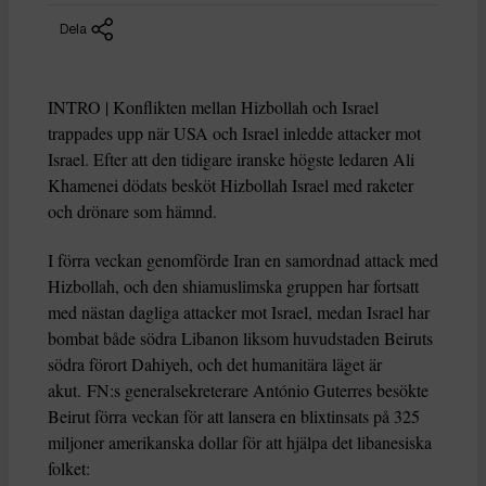
Dela
INTRO | Konflikten mellan Hizbollah och Israel
trappades upp när USA och Israel inledde attacker mot
Israel. Efter att den tidigare iranske högste ledaren Ali
Khamenei dödats besköt Hizbollah Israel med raketer
och drönare som hämnd.
I förra veckan genomförde Iran en samordnad attack med
Hizbollah, och den shiamuslimska gruppen har fortsatt
med nästan dagliga attacker mot Israel, medan Israel har
bombat både södra Libanon liksom huvudstaden Beiruts
södra förort Dahiyeh, och det humanitära läget är
akut. FN:s generalsekreterare António Guterres besökte
Beirut förra veckan för att lansera en blixtinsats på 325
miljoner amerikanska dollar för att hjälpa det libanesiska
folket: