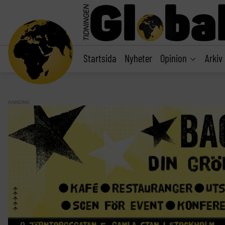
main
content
Startsida
Nyheter
Opinion
Arkiv
ANNONS