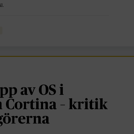
l.
pp av OS i
 Cortina – kritik
görerna