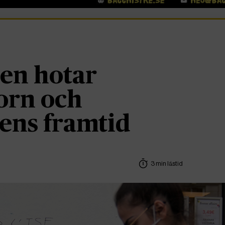
en hotar
orn och
ens framtid
3 min lästid