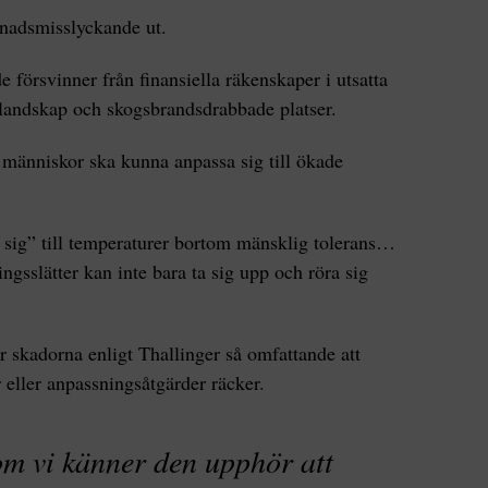
knadsmisslyckande ut.
 försvinner från finansiella räkenskaper i utsatta
landskap och skogsbrandsdrabbade platser.
t människor ska kunna anpassa sig till ökade
sa sig” till temperaturer bortom mänsklig tolerans…
gsslätter kan inte bara ta sig upp och röra sig
 skadorna enligt Thallinger så omfattande att
er eller anpassningsåtgärder räcker.
m vi känner den upphör att