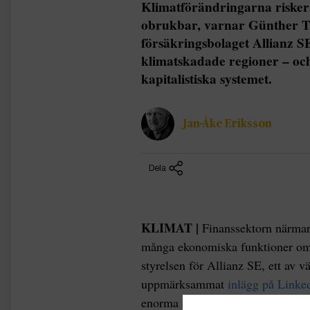
Klimatförändringarna riskera
obrukbar, varnar Günther Tha
försäkringsbolaget Allianz S
klimatskadade regioner – och
kapitalistiska systemet.
Jan-Åke Eriksson
Dela
KLIMAT |
Finanssektorn närmar
många ekonomiska funktioner omöj
styrelsen för Allianz SE, ett av vä
uppmärksammat
inlägg på Linke
enorma kostnader som i sin tur gö