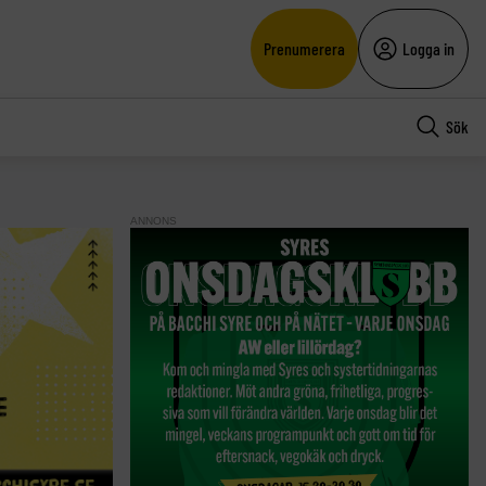
Prenumerera
Logga in
Sök
ANNONS