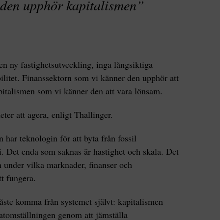
 den upphör kapitalismen”
en ny fastighetsutveckling, inga långsiktiga
abilitet. Finanssektorn som vi känner den upphör att
italismen som vi känner den att vara lönsam.
ter att agera, enligt Thallinger.
 har teknologin för att byta från fossil
gi. Det enda som saknas är hastighet och skala. Det
n under vilka marknader, finanser och
tt fungera.
åste komma från systemet självt: kapitalismen
atomställningen genom att jämställa