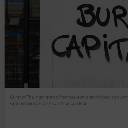
Günther Thallinger tror att finanssektorn som vi känner den ko
vara lönsam.Foto: AP Photo/Francois Mori