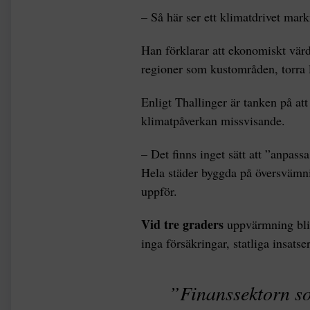
– Så här ser ett klimatdrivet mar
Han förklarar att ekonomiskt värde
regioner som kustområden, torra 
Enligt Thallinger är tanken på at
klimatpåverkan missvisande.
– Det finns inget sätt att ”anpas
Hela städer byggda på översvämnin
uppför.
Vid tre graders
uppvärmning blir
inga försäkringar, statliga insats
”Finanssektorn so