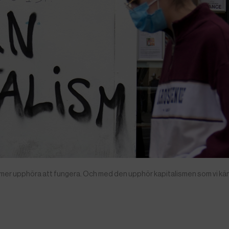
mmer upphöra att fungera. Och med den upphör kapitalismen som vi kä