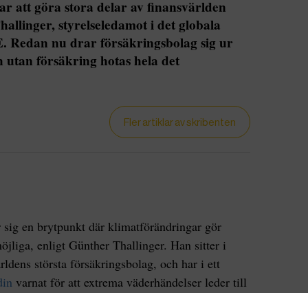
r att göra stora delar av finansvärlden
llinger, styrelseledamot i det globala
E. Redan nu drar försäkringsbolag sig ur
 utan försäkring hotas hela det
Fler artiklar av skribenten
 sig en brytpunkt där klimatförändringar gör
liga, enligt Günther Thallinger. Han sitter i
rldens största försäkringsbolag, och har i ett
din
varnat för att extrema väderhändelser leder till
r det svårt att försäkra utsatta områden.