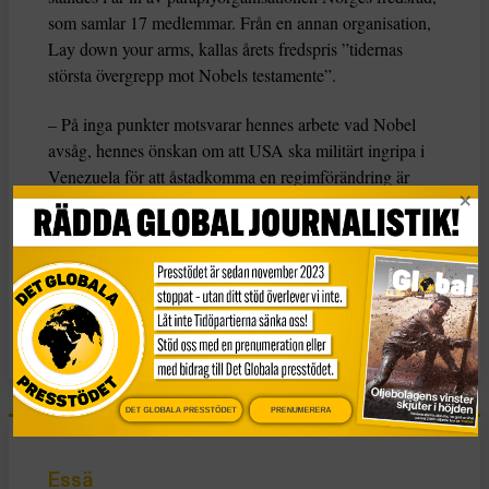
som samlar 17 medlemmar. Från en annan organisation,
Lay down your arms, kallas årets fredspris ”tidernas
största övergrepp mot Nobels testamente”.
– På inga punkter motsvarar hennes arbete vad Nobel
avsåg, hennes önskan om att USA ska militärt ingripa i
Venezuela för att åstadkomma en regimförändring är
numera väl känd, säger medgrundaren Tomas
Magnusson.
KATEGORI
Nyheter
DET GLOBALA PRESSTÖDET
PRENUMERERA
Essä