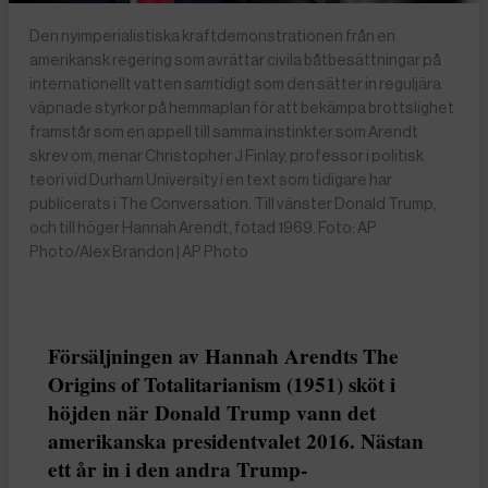
Den nyimperialistiska kraftdemonstrationen från en
amerikansk regering som avrättar civila båtbesättningar på
internationellt vatten samtidigt som den sätter in reguljära
väpnade styrkor på hemmaplan för att bekämpa brottslighet
framstår som en appell till samma instinkter som Arendt
skrev om, menar Christopher J Finlay, professor i politisk
teori vid Durham University i en text som tidigare har
publicerats i The Conversation. Till vänster Donald Trump,
och till höger Hannah Arendt, fotad 1969. Foto: AP
Photo/Alex Brandon | AP Photo
Försäljningen av Hannah Arendts The
Origins of Totalitarianism (1951) sköt i
höjden när Donald Trump vann det
amerikanska presidentvalet 2016. Nästan
ett år in i den andra Trump-