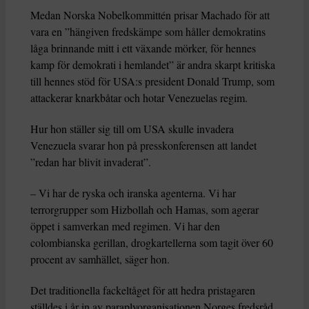
Medan Norska Nobelkommittén prisar Machado för att
vara en ”hängiven fredskämpe som håller demokratins
låga brinnande mitt i ett växande mörker, för hennes
kamp för demokrati i hemlandet” är andra skarpt kritiska
till hennes stöd för USA:s president Donald Trump, som
attackerar knarkbåtar och hotar Venezuelas regim.
Hur hon ställer sig till om USA skulle invadera
Venezuela svarar hon på presskonferensen att landet
”redan har blivit invaderat”.
– Vi har de ryska och iranska agenterna. Vi har
terrorgrupper som Hizbollah och Hamas, som agerar
öppet i samverkan med regimen. Vi har den
colombianska gerillan, drogkartellerna som tagit över 60
procent av samhället, säger hon.
Det traditionella fackeltåget för att hedra pristagaren
ställdes i år in av paraplyorganisationen Norges fredsråd,