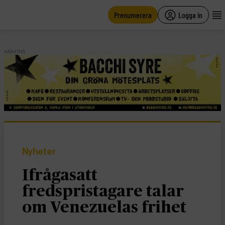
main
content
Prenumerera
Logga in
ANNONS
Nyheter
Ifrågasatt
fredspristagare talar
om Venezuelas frihet