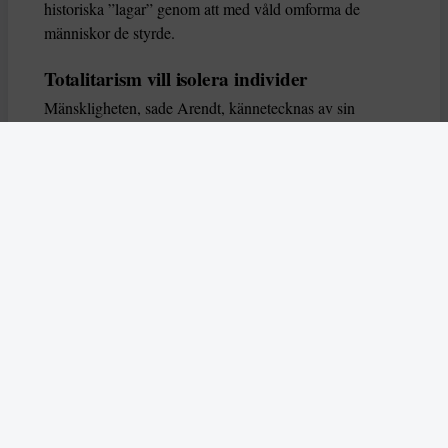
historiska ”lagar” genom att med våld omforma de
människor de styrde.
Totalitarism vill isolera individer
Mänskligheten, sade Arendt, kännetecknas av sin
oändliga variation – ingen person kan någonsin helt
ersätta en annan. Totalitarism syftade till att förstöra
detta. Den isolerade individer, upplöste de band genom
vilka de förenar och stärker varandra, och försökte
utplåna den mänskliga personligheten.
Koncentrationslägrens totala dominans gjorde det genom
att reducera varje fånge till ”en bunt reaktioner som kan
likvideras och ersättas” innan de dödas. Med alla i
slutändan utsatta för detta hot, gjorde totalitarismen den
mänskliga personen som sådan överflödig.
I stället för att sträva efter stabilitet var totalitarismen
alltid en rörelse som ständigt anstiftade förändring. När