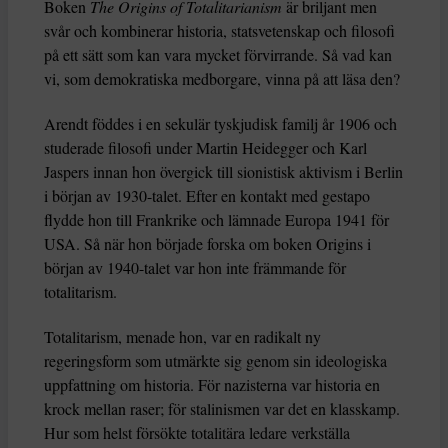
Boken
The Origins of Totalitarianism
är briljant men
svår och kombinerar historia, statsvetenskap och filosofi
på ett sätt som kan vara mycket förvirrande. Så vad kan
vi, som demokratiska medborgare, vinna på att läsa den?
Arendt föddes i en sekulär tyskjudisk familj år 1906 och
studerade filosofi under Martin Heidegger och Karl
Jaspers innan hon övergick till sionistisk aktivism i Berlin
i början av 1930-talet. Efter en kontakt med gestapo
flydde hon till Frankrike och lämnade Europa 1941 för
USA. Så när hon började forska om boken Origins i
början av 1940-talet var hon inte främmande för
totalitarism.
Totalitarism, menade hon, var en radikalt ny
regeringsform som utmärkte sig genom sin ideologiska
uppfattning om historia. För nazisterna var historia en
krock mellan raser; för stalinismen var det en klasskamp.
Hur som helst försökte totalitära ledare verkställa