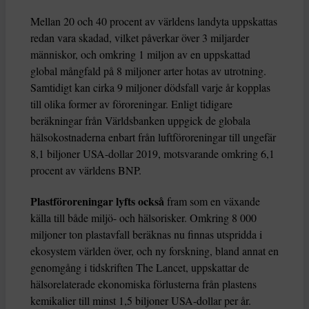
Mellan 20 och 40 procent av världens landyta uppskattas
redan vara skadad, vilket påverkar över 3 miljarder
människor, och omkring 1 miljon av en uppskattad
global mångfald på 8 miljoner arter hotas av utrotning.
Samtidigt kan cirka 9 miljoner dödsfall varje år kopplas
till olika former av föroreningar. Enligt tidigare
beräkningar från Världsbanken uppgick de globala
hälsokostnaderna enbart från luftföroreningar till ungefär
8,1 biljoner USA-dollar 2019, motsvarande omkring 6,1
procent av världens BNP.
Plastföroreningar lyfts också
fram som en växande
källa till både miljö- och hälsorisker. Omkring 8 000
miljoner ton plastavfall beräknas nu finnas utspridda i
ekosystem världen över, och ny forskning, bland annat en
genomgång i tidskriften The Lancet, uppskattar de
hälsorelaterade ekonomiska förlusterna från plastens
kemikalier till minst 1,5 biljoner USA-dollar per år.