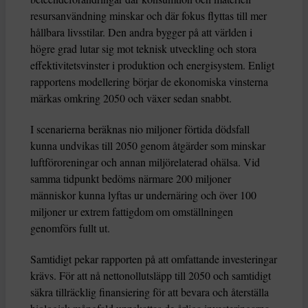
resursanvändning minskar och där fokus flyttas till mer
hållbara livsstilar. Den andra bygger på att världen i
högre grad lutar sig mot teknisk utveckling och stora
effektivitetsvinster i produktion och energisystem. Enligt
rapportens modellering börjar de ekonomiska vinsterna
märkas omkring 2050 och växer sedan snabbt.
I scenarierna beräknas nio miljoner förtida dödsfall
kunna undvikas till 2050 genom åtgärder som minskar
luftföroreningar och annan miljörelaterad ohälsa. Vid
samma tidpunkt bedöms närmare 200 miljoner
människor kunna lyftas ur undernäring och över 100
miljoner ur extrem fattigdom om omställningen
genomförs fullt ut.
Samtidigt pekar rapporten på att omfattande investeringar
krävs. För att nå nettonollutsläpp till 2050 och samtidigt
säkra tillräcklig finansiering för att bevara och återställa