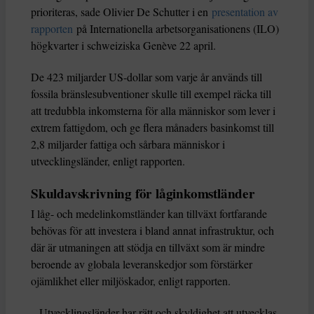
prioriteras, sade Olivier De Schutter i en
presentation av
rapporten
på Internationella arbetsorganisationens (ILO)
högkvarter i schweiziska Genève 22 april.
De 423 miljarder US-dollar som varje år används till
fossila bränslesubventioner skulle till exempel räcka till
att tredubbla inkomsterna för alla människor som lever i
extrem fattigdom, och ge flera månaders basinkomst till
2,8 miljarder fattiga och sårbara människor i
utvecklingsländer, enligt rapporten.
Skuldavskrivning för låginkomstländer
I låg- och medelinkomstländer kan tillväxt fortfarande
behövas för att investera i bland annat infrastruktur, och
där är utmaningen att stödja en tillväxt som är mindre
beroende av globala leveranskedjor som förstärker
ojämlikhet eller miljöskador, enligt rapporten.
– Utvecklingsländer har rätt och skyldighet att utvecklas,