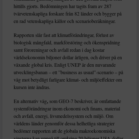
hittills gjorts. Bedömningen har tagits fram av 287
tvärvetenskapliga forskare från 82 länder och bygger på
en rad vetenskapliga källor och scenarioberäkningar.
Rapporten slår fast att klimatförändringar, förlust av
biologisk mångfald, markförstöring och ökenspridning
samt föroreningar och avfall redan i dag kostar
världsekonomin biljoner dollar årligen, och driver på en
växande global kris. Enligt UNEP är den nuvarande
utvecklingsbanan – ett ”business as usual”-scenario – på
väg mot betydligt farligare klimat- och miljöeffekter om
kursen inte ändras.
,
En alternativ väg
som GEO-7 beskriver, är omfattande
systemförändringar inom ekonomi och finans, material
och avfall, energi, livsmedelssystem och miljö. Om
världens länder genomför dessa helhetliga strategier
bedömer rapporten att de globala makroekonomiska
vinsterna kan uppgå till omkring 20 biljoner USA-dollar