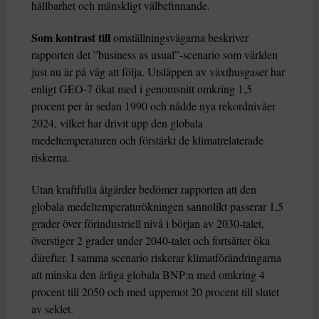
hållbarhet och mänskligt välbefinnande.
Som kontrast till
omställningsvägarna beskriver
rapporten det ”business as usual”-scenario som världen
just nu är på väg att följa. Utsläppen av växthusgaser har
enligt GEO-7 ökat med i genomsnitt omkring 1,5
procent per år sedan 1990 och nådde nya rekordnivåer
2024, vilket har drivit upp den globala
medeltemperaturen och förstärkt de klimatrelaterade
riskerna.
Utan kraftfulla åtgärder bedömer rapporten att den
globala medeltemperaturökningen sannolikt passerar 1,5
grader över förindustriell nivå i början av 2030-talet,
överstiger 2 grader under 2040-talet och fortsätter öka
därefter. I samma scenario riskerar klimatförändringarna
att minska den årliga globala BNP:n med omkring 4
procent till 2050 och med uppemot 20 procent till slutet
av seklet.