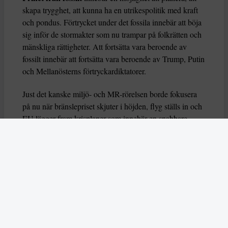
skapa trygghet, att kunna ha en utrikespolitik med kraft
och pondus. Förtrycket under det fossila innebär att böja
sig inför de stormakter som nu trampar på folkrätten och
mänskliga rättigheter. Att fortsätta vara beroende av
fossilt innebär att fortsätta vara beroende av Trump, Putin
och Mellanösterns förtryckardiktatorer.
Just det kanske miljö- och MR-rörelsen borde fokusera
på nu när bränslepriset skjuter i höjden, flyg ställs in och
EU lägger fram krisplaner som innebär en snabbare
klimatomställning än vad någon vågat hoppas på. Det
kanske är läge att trycka på det argumentet nu. I det stora
hela är det just den här typen av omvälvande händelser i
världen som skapat de största och snabbaste
förändringarna som även varit positiva för miljön.
Energikrisen på 1970-talet ledde exempelvis till tätare
hus och minskad energianvändning till gagn för miljön,
även om det inte var syftet.