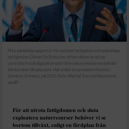
FN:s särskilda rapportör för extrem fattigdom och mänskliga
rättigheter, Olivier De Schutter, lyfter vikten av att av
utveckla trovärdiga alternativ till en ekonomiska modell där
tillväxt sker till varje pris. Här under en presskonferens i
Genève, Schweiz, juli 2021. Foto: Martial Trezzini/Keystone
via AP
För att utrota fattigdomen och sluta
exploatera naturresurser behöver vi se
bortom tillväxt, enligt en färdplan från