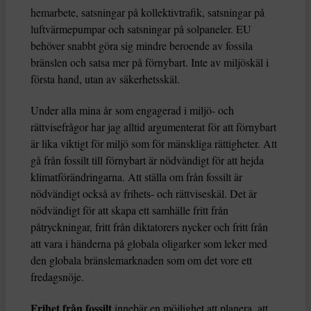
hemarbete, satsningar på kollektivtrafik, satsningar på
luftvärmepumpar och satsningar på solpaneler. EU
behöver snabbt göra sig mindre beroende av fossila
bränslen och satsa mer på förnybart. Inte av miljöskäl i
första hand, utan av säkerhetsskäl.
Under alla mina år som engagerad i miljö- och
rättvisefrågor har jag alltid argumenterat för att förnybart
är lika viktigt för miljö som för mänskliga rättigheter. Att
gå från fossilt till förnybart är nödvändigt för att hejda
klimatförändringarna. Att ställa om från fossilt är
nödvändigt också av frihets- och rättviseskäl. Det är
nödvändigt för att skapa ett samhälle fritt från
påtryckningar, fritt från diktatorers nycker och fritt från
att vara i händerna på globala oligarker som leker med
den globala bränslemarknaden som om det vore ett
fredagsnöje.
Frihet från fossilt
innebär en möjlighet att planera, att