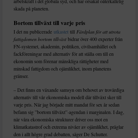
arbetskraft i det globala syd, och har orsakat oåterkallelig
skada på planeten.
Bortom tillväxt till varje pris
I det nu publicerade
utkastet
till
Färdplan för att utrota
fattigdomen bortom tillväxt
bidrar över 400 experter från
FN-systemet, akademin, politiken, civilsamhället och
fackföreningar med alternativ för att ställa om till en
ekonomin som förenar mänskliga rättigheter med
minskad fattigdom och ojämlikhet, inom planetens
gränser.
– Det finns en växande samsyn om behovet av trovärdiga
alternativ till vår ekonomiska modell där tillväxt sker till
varje pris. När jag började mitt mandat för sex år sedan
befann sig ”bortom tillväxt”-agendan i marginalen. I dag,
när våra ekonomiska strukturer driver oss mot en
klimatkatastrof och extrema nivåer av ojämlikhet, präglar
den i allt högre grad debatten, säger De Schutter.