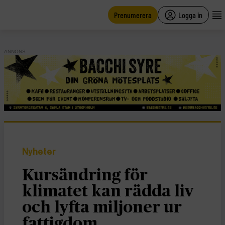
main
content
Prenumerera
Logga in
ANNONS
Nyheter
Kursändring för
klimatet kan rädda liv
och lyfta miljoner ur
fattigdom