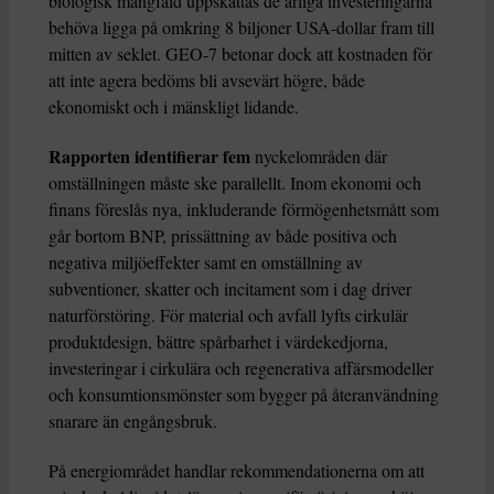
biologisk mångfald uppskattas de årliga investeringarna
behöva ligga på omkring 8 biljoner USA-dollar fram till
mitten av seklet. GEO-7 betonar dock att kostnaden för
att inte agera bedöms bli avsevärt högre, både
ekonomiskt och i mänskligt lidande.
Rapporten identifierar fem
nyckelområden där
omställningen måste ske parallellt. Inom ekonomi och
finans föreslås nya, inkluderande förmögenhetsmått som
går bortom BNP, prissättning av både positiva och
negativa miljöeffekter samt en omställning av
subventioner, skatter och incitament som i dag driver
naturförstöring. För material och avfall lyfts cirkulär
produktdesign, bättre spårbarhet i värdekedjorna,
investeringar i cirkulära och regenerativa affärsmodeller
och konsumtionsmönster som bygger på återanvändning
snarare än engångsbruk.
På energiområdet handlar rekommendationerna om att