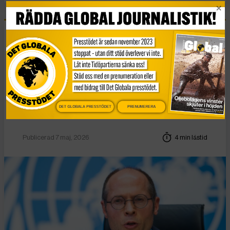
Nyheter
FN-rapportör: Se
bortom tillväxt för att
bekämpa fattigdom
DET GLOBALA PRESSTÖDET
PRENUMERERA
Publicerad 7 maj, 2026
4 min lästid