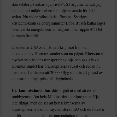
skurkstater påverkar oljepriset?”. Så argumenterade jag
och andra i miljörörelsen mot oljeberoende för 20 år
sedan. Nu råder bränslekris i Europa. Sveriges
kristdemokratiska energiminister Ebba Busch kallar läget
”den värsta energikrisen vi någonsin har upplevt”. Det
är ingen överdrift.
Orsaken är USA:soch Israels krig mot Iran och
blockaden av Hormuz-sundet som nu pågår. Eftersom så
mycket av världens transporter av olja och gas går via
Hormuz-sundet har bränslepriserna rusat och redan nu
meddelar Lufthansa att 20 000 flyg ställs in på grund av
det extremt höga priset på flygbränsle.
EU-kommissionen har
därför gått ut med att de vill
snabbgenomföra hela Miljöpartiets partiprogram. Nja,
inte riktigt, men de ser att konsekvenserna av
bränslepriserna kan bli mycket stora i EU och de föreslår
därför bland annat en rekommendation om mer