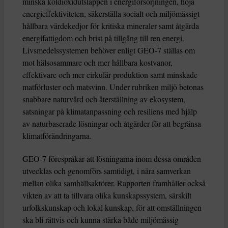
minska koldioxidutsläppen i energiförsörjningen, höja
energieffektiviteten, säkerställa socialt och miljömässigt
hållbara värdekedjor för kritiska mineraler samt åtgärda
energifattigdom och brist på tillgång till ren energi.
Livsmedelssystemen behöver enligt GEO-7 ställas om
mot hälsosammare och mer hållbara kostvanor,
effektivare och mer cirkulär produktion samt minskade
matförluster och matsvinn. Under rubriken miljö betonas
snabbare naturvård och återställning av ekosystem,
satsningar på klimatanpassning och resiliens med hjälp
av naturbaserade lösningar och åtgärder för att begränsa
klimatförändringarna.
GEO-7 förespråkar att lösningarna inom dessa områden
utvecklas och genomförs samtidigt, i nära samverkan
mellan olika samhällsaktörer. Rapporten framhåller också
vikten av att ta tillvara olika kunskapssystem, särskilt
urfolkskunskap och lokal kunskap, för att omställningen
ska bli rättvis och kunna stärka både miljömässig