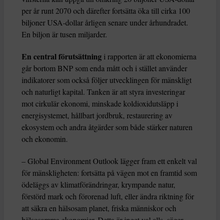
per år runt 2070 och därefter fortsätta öka till cirka 100
biljoner USA-dollar årligen senare under århundradet.
En biljon är tusen miljarder.
En central förutsättning
i rapporten är att ekonomierna
går bortom BNP som enda mått och i stället använder
indikatorer som också följer utvecklingen för mänskligt
och naturligt kapital. Tanken är att styra investeringar
mot cirkulär ekonomi, minskade koldioxidutsläpp i
energisystemet, hållbart jordbruk, restaurering av
ekosystem och andra åtgärder som både stärker naturen
och ekonomin.
– Global Environment Outlook lägger fram ett enkelt val
för mänskligheten: fortsätta på vägen mot en framtid som
ödeläggs av klimatförändringar, krympande natur,
förstörd mark och förorenad luft, eller ändra riktning för
att säkra en hälsosam planet, friska människor och
hälsosamma ekonomier. Detta är inget val alls, säger