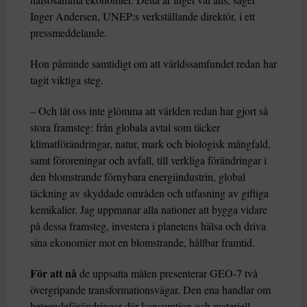
Inger Andersen, UNEP:s verkställande direktör, i ett
pressmeddelande.
Hon påminde samtidigt om att världssamfundet redan har
tagit viktiga steg.
– Och låt oss inte glömma att världen redan har gjort så
stora framsteg: från globala avtal som täcker
klimatförändringar, natur, mark och biologisk mångfald,
samt föroreningar och avfall, till verkliga förändringar i
den blomstrande förnybara energiindustrin, global
täckning av skyddade områden och utfasning av giftiga
kemikalier. Jag uppmanar alla nationer att bygga vidare
på dessa framsteg, investera i planetens hälsa och driva
sina ekonomier mot en blomstrande, hållbar framtid.
För att nå
de uppsatta målen presenterar GEO-7 två
övergripande transformationsvägar. Den ena handlar om
beteendeförändringar där konsumtion och materiell