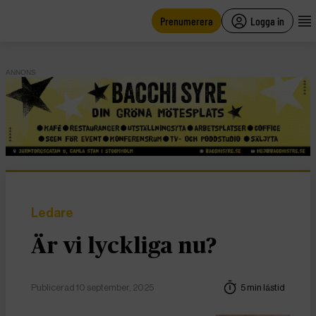
main
content
Prenumerera
Logga in
ANNONS
Ledare
Är vi lyckliga nu?
Publicerad 10 september, 2025
5 min lästid