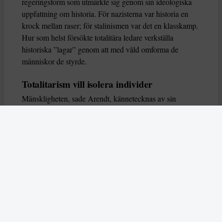
regeringsform som utmärkte sig genom sin ideologiska
uppfattning om historia. För nazisterna var historia en
krock mellan raser; för stalinismen var det en klasskamp.
Hur som helst försökte totalitära ledare verkställa
historiska ”lagar” genom att med våld omforma de
människor de styrde.
Totalitarism vill isolera individer
Mänskligheten, sade Arendt, kännetecknas av sin
oändliga variation – ingen person kan någonsin helt
ersätta en annan. Totalitarism syftade till att förstöra
detta. Den isolerade individer, upplöste de band genom
vilka de förenar och stärker varandra, och försökte
utplåna den mänskliga personligheten.
Koncentrationslägrens totala dominans gjorde det genom
att reducera varje fånge till ”en bunt reaktioner som kan
likvideras och ersättas” innan de dödas. Med alla i
slutändan utsatta för detta hot, gjorde totalitarismen den