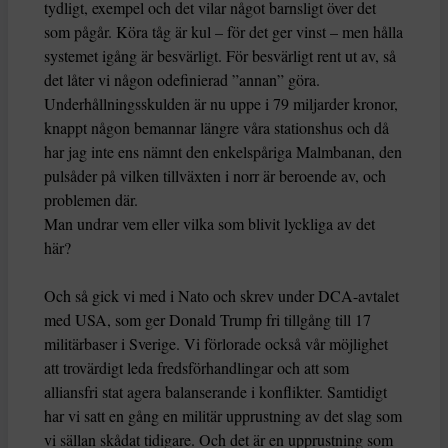
tydligt, exempel och det vilar något barnsligt över det
som pågår. Köra tåg är kul – för det ger vinst – men hålla
systemet igång är besvärligt. För besvärligt rent ut av, så
det låter vi någon odefinierad ”annan” göra.
Underhållningsskulden är nu uppe i 79 miljarder kronor,
knappt någon bemannar längre våra stationshus och då
har jag inte ens nämnt den enkelspåriga Malmbanan, den
pulsåder på vilken tillväxten i norr är beroende av, och
problemen där.
Man undrar vem eller vilka som blivit lyckliga av det
här?
Och så gick vi med i Nato och skrev under DCA-avtalet
med USA, som ger Donald Trump fri tillgång till 17
militärbaser i Sverige. Vi förlorade också vår möjlighet
att trovärdigt leda fredsförhandlingar och att som
alliansfri stat agera balanserande i konflikter. Samtidigt
har vi satt en gång en militär upprustning av det slag som
vi sällan skådat tidigare. Och det är en upprustning som