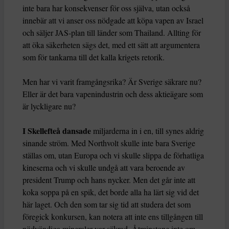
inte bara har konsekvenser för oss själva, utan också
innebär att vi anser oss nödgade att köpa vapen av Israel
och säljer JAS-plan till länder som Thailand. Allting för
att öka säkerheten sägs det, med ett sätt att argumentera
som för tankarna till det kalla krigets retorik.
Men har vi varit framgångsrika? Är Sverige säkrare nu?
Eller är det bara vapenindustrin och dess aktieägare som
är lyckligare nu?
I Skellefteå dansade
miljarderna in i en, till synes aldrig
sinande ström. Med Northvolt skulle inte bara Sverige
ställas om, utan Europa och vi skulle slippa de förhatliga
kineserna och vi skulle undgå att vara beroende av
president Trump och hans nycker. Men det går inte att
koka soppa på en spik, det borde alla ha lärt sig vid det
här laget. Och den som tar sig tid att studera det som
föregick konkursen, kan notera att inte ens tillgången till
nödvändiga mineraler var säkrad. Åtminstone inte om