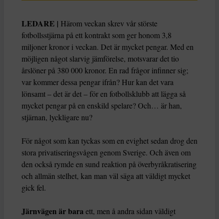
LEDARE |
Härom veckan skrev vår störste
fotbollsstjärna på ett kontrakt som ger honom 3,8
miljoner kronor i veckan. Det är mycket pengar. Med en
möjligen något slarvig jämförelse, motsvarar det tio
årslöner på 380 000 kronor. En rad frågor infinner sig;
var kommer dessa pengar ifrån? Hur kan det vara
lönsamt – det är det – för en fotbollsklubb att lägga så
mycket pengar på en enskild spelare? Och… är han,
stjärnan, lyckligare nu?
För något som kan tyckas som en evighet sedan drog den
stora privatiseringsvågen genom Sverige. Och även om
den också rymde en sund reaktion på överbyråkratisering
och allmän stelhet, kan man väl säga att väldigt mycket
gick fel.
Järnvägen är bara
ett, men å andra sidan väldigt