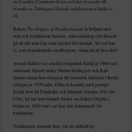
en Creative Commons-licens och har översatts till
svenska av Tidningen Globals redaktion med hjälp av
AI
.
Boken
The Origins of Totalitarianism
är briljant men
svår och kombinerar historia, statsvetenskap och filosofi
på ett sätt som kan vara mycket förvirrande. Så vad kan
vi, som demokratiska medborgare, vinna på att läsa den?
Arendt föddes i en sekulär tyskjudisk familj år 1906 och
studerade filosofi under Martin Heidegger och Karl
Jaspers innan hon övergick till sionistisk aktivism i Berlin
i början av 1930-talet. Efter en kontakt med gestapo
flydde hon till Frankrike och lämnade Europa 1941 för
USA. Så när hon började forska om boken Origins i
början av 1940-talet var hon inte främmande för
totalitarism.
Totalitarism, menade hon, var en radikalt ny