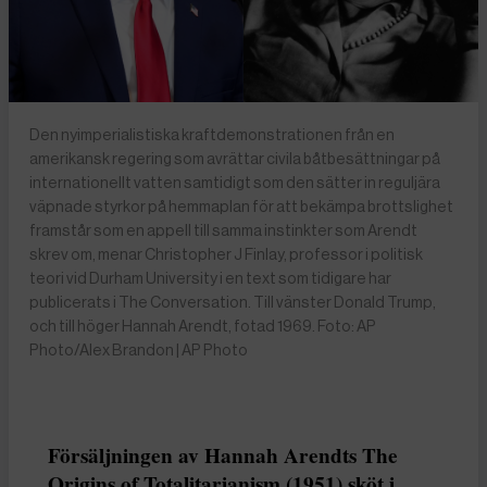
Den nyimperialistiska kraftdemonstrationen från en
amerikansk regering som avrättar civila båtbesättningar på
internationellt vatten samtidigt som den sätter in reguljära
väpnade styrkor på hemmaplan för att bekämpa brottslighet
framstår som en appell till samma instinkter som Arendt
skrev om, menar Christopher J Finlay, professor i politisk
teori vid Durham University i en text som tidigare har
publicerats i The Conversation. Till vänster Donald Trump,
och till höger Hannah Arendt, fotad 1969. Foto: AP
Photo/Alex Brandon | AP Photo
Försäljningen av Hannah Arendts The
Origins of Totalitarianism (1951) sköt i