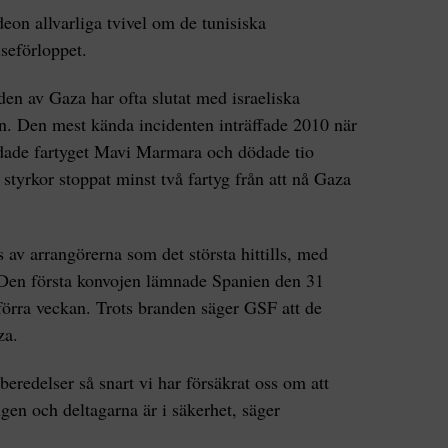
eon allvarliga tvivel om de tunisiska
seförloppet.
den av Gaza har ofta slutat med israeliska
ten. Den mest kända incidenten inträffade 2010 när
dade fartyget Mavi Marmara och dödade tio
a styrkor stoppat minst två fartyg från att nå Gaza
av arrangörerna som det största hittills, med
. Den första konvojen lämnade Spanien den 31
 förra veckan. Trots branden säger GSF att de
za.
beredelser så snart vi har försäkrat oss om att
ngen och deltagarna är i säkerhet, säger