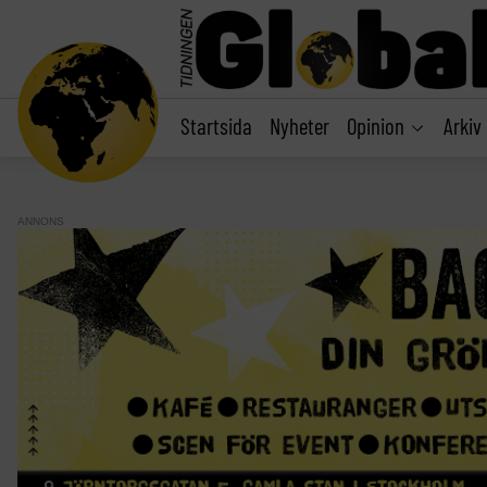
main
content
Startsida
Nyheter
Opinion
Arkiv
ANNONS