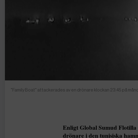
"Family Boat" attackerades av en drönare klockan 23:45 på måndag
Enligt Global Sumud Flotilla 
drönare i den tunisiska ham