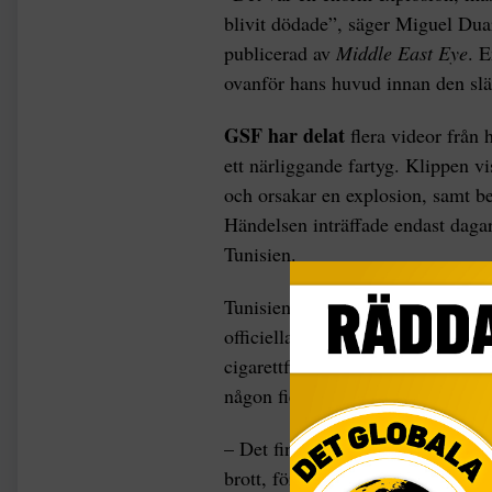
blivit dödade”, säger Miguel Dua
publicerad av
Middle East Eye
. 
ovanför hans huvud innan den sl
GSF har delat
flera videor från
ett närliggande fartyg. Klippen v
och orsakar en explosion, samt b
Händelsen inträffade endast dagar
Tunisien.
Tunisiens nationalgarde har dock a
officiella Facebooksida hävdar de
cigarettfimp som antände en flytv
någon fientlig handling eller exte
– Det finns ingen annan myndighet
brott, förutom de israeliska mynd