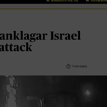
 anklagar Israel
attack
7 min lästid