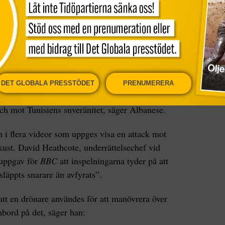
s instagram. Han anklagar Israel för att ligga
ttack mot en fredlig humanitär konvoj.
lestina, Francesca Albanese, som deltar i flottan,
kvenserna om det visar sig att Israel låg bakom
DET GLOBALA PRESSTÖDET
PRENUMERERA
n drönarattack, kommer det att vara ett angrepp
ch mot Tunisiens suveränitet, säger Albanese.
 i flera videor som uppges visa en attack mot
kust. David Heathcote, underrättelsechef vid
 uppgav för
BBC
att inspelningarna tyder på att
 släppts snarare än avfyrats”.
 att en drönare användes för att manövrera över
mbord på det, säger han: