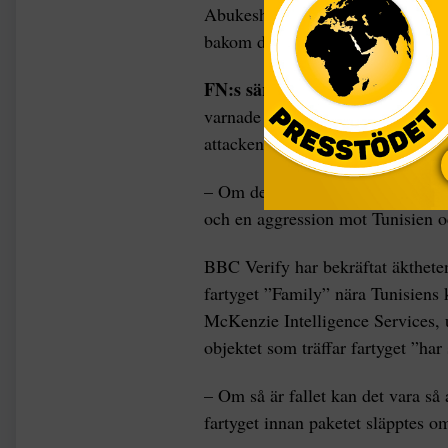
Abukeshek i ett uttalande på GSF:
bakom det han beskriver som en a
FN:s särskilda rapportör
för Pa
varnade för de diplomatiska konse
attacken.
– Om det bekräftas att detta är e
och en aggression mot Tunisien o
BBC Verify har bekräftat äktheten
fartyget ”Family” nära Tunisiens 
McKenzie Intelligence Services,
objektet som träffar fartyget ”har
– Om så är fallet kan det vara så
fartyget innan paketet släpptes o