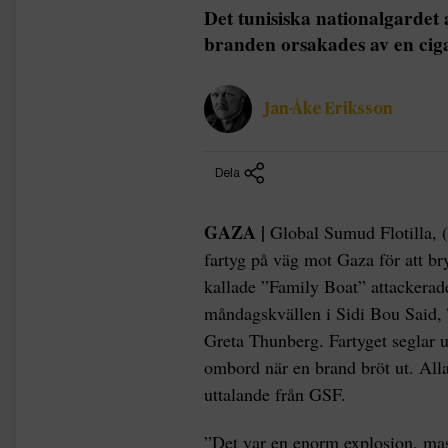
Det tunisiska nationalgardet
branden orsakades av en ciga
Jan-Åke Eriksson
Dela
GAZA |
Global Sumud Flotilla, (G
fartyg på väg mot Gaza för att bry
kallade ”Family Boat” attackerad
måndagskvällen i Sidi Bou Said, 
Greta Thunberg. Fartyget seglar u
ombord när en brand bröt ut. Alla
uttalande från GSF.
”Det var en enorm explosion, mas