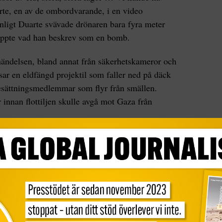
rte, en av de ombordvarande, i en video
Enligt Duarte svävade drönaren bara fyra meter
äppte vad han beskrev som en bomb.
 händelsen, bland annat från säkerhetskameror och
isar en eldfängd projektil som faller ned på däck
esättningsmedlemmar som flyr från smällen.
 innan flottiljen skulle avgå mot Gaza från
vvisat anklagelserna. I ett uttalande på deras
 att branden orsakades av en tändare eller
äst. De betonar att ”det fanns inga bevis för
rn måltavla”.
 som skulle utföra en sådan attack, ett sådant
igheterna, säger GSF:s talesperson Saif