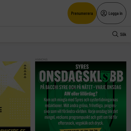
Prenumerera
Logga in
Sök
ANNONS