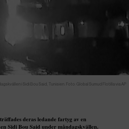
skvällen i Sidi Bou Said, Tunisien. Foto: Global Sumud Flotilla via AP
träffades deras ledande fartyg av en
nen Sidi Bou Said under måndagskvällen.