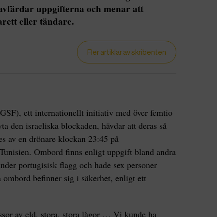
 avfärdar uppgifterna och menar att
rett eller tändare.
Fler artiklar av skribenten
SF), ett internationellt initiativ med över femtio
ta den israeliska blockaden, hävdar att deras så
es av en drönare klockan 23:45 på
Tunisien. Ombord finns enligt uppgift bland andra
nder portugisisk flagg och hade sex personer
 ombord befinner sig i säkerhet, enligt ett
sor av eld, stora, stora lågor … Vi kunde ha