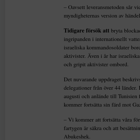
– Oavsett leveransmetoden sår vid
myndigheternas version av händel
Tidigare försök att
bryta blocka
ingripanden i internationellt vat
israeliska kommandosoldater bor
aktivister. Även i år har israelisk
och gripit aktivister ombord.
Det nuvarande uppdraget beskrivs 
delegationer från över 44 länder
augusti och anlände till Tunisien
kommer fortsätta sin färd mot Ga
– Vi kommer att fortsätta våra för
fartygen är säkra och att besättni
Abukeshek.