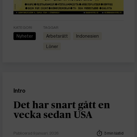
KATEGORI
TAGGAR
Nyheter
arbetsrätt
Indonesien
löner
Intro
Det har snart gått en
vecka sedan USA
Publicerad 9 januari, 2026
3 min lästid