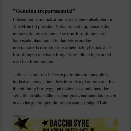
”Genuina trepartssamtal”
I december skrev också Industrialls generalsekreterare
Atle Høie till president Subianto och uppmanade den
indonesiska regeringen att se över förordningen och
hänvisade bland annat till landets grundlag,
internationella normer kring arbete och lyfte också att
förordningen inte hade föregåtts av tillräckligt samråd
med fackföreningarna.
– Slutsatserna från ILO:s expertmöte om lönepolitik,
inklusive levnadslöner, bekräftar på nytt att ramarna för
lönebildning bör bygga på evidensbaserade metoder,
syfta till att säkerställa anständiga levnadsstandarder och
utvecklas genom genuint trepartssamtal, säger Høie.
ANNONS