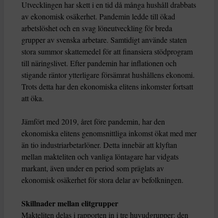
Utvecklingen har skett i en tid då många hushåll drabbats
av ekonomisk osäkerhet. Pandemin ledde till ökad
arbetslöshet och en svag löneutveckling för breda
grupper av svenska arbetare. Samtidigt använde staten
stora summor skattemedel för att finansiera stödprogram
till näringslivet. Efter pandemin har inflationen och
stigande räntor ytterligare försämrat hushållens ekonomi.
Trots detta har den ekonomiska elitens inkomster fortsatt
att öka.
Jämfört med 2019, året före pandemin, har den
ekonomiska elitens genomsnittliga inkomst ökat med mer
än tio industriarbetarlöner. Detta innebär att klyftan
mellan makteliten och vanliga löntagare har vidgats
markant, även under en period som präglats av
ekonomisk osäkerhet för stora delar av befolkningen.
Skillnader mellan elitgrupper
Makteliten delas i rapporten in i tre huvudgrupper: den