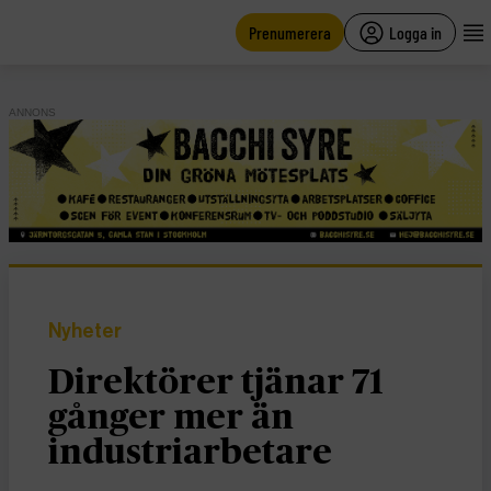
main
content
Prenumerera
Logga in
ANNONS
Nyheter
Direktörer tjänar 71
gånger mer än
industriarbetare