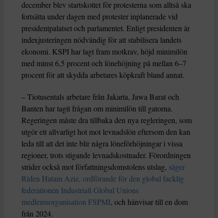
december blev startskottet för protesterna som alltså ska
fortsätta under dagen med protester inplanerade vid
presidentpalatset och parlamentet. Enligt presidenten är
indexjusteringen nödvändig för att stabilisera landets
ekonomi. KSPI har lagt fram motkrav, höjd minimilön
med minst 6,5 procent och lönehöjning på mellan 6–7
procent för att skydda arbetares köpkraft bland annat.
– Tiotusentals arbetare från Jakarta, Jawa Barat och
Banten har tagit frågan om minimilön till gatorna.
Regeringen måste dra tillbaka den nya regleringen, som
utgör ett allvarligt hot mot levnadslön eftersom den kan
leda till att det inte blir några löneförhöjningar i vissa
regioner, trots stigande levnadskostnader. Förordningen
strider också mot författningsdomstolens utslag,
säger
Riden Hatam Aziz, ordförande för den global facklig
federationen Industriall Global Unions
medlemsorganisation FSPMI
, och hänvisar till en dom
från 2024.