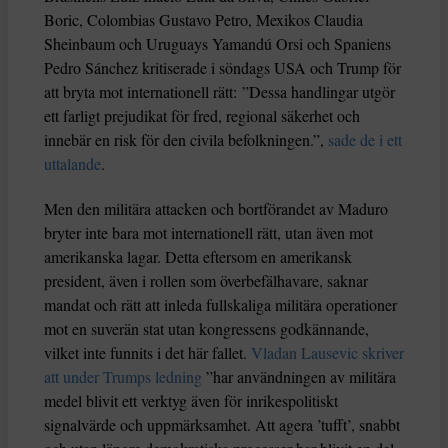
Boric, Colombias Gustavo Petro, Mexikos Claudia
Sheinbaum och Uruguays Yamandú Orsi och Spaniens
Pedro Sánchez kritiserade i söndags USA och Trump för
att bryta mot internationell rätt: ”Dessa handlingar utgör
ett farligt prejudikat för fred, regional säkerhet och
innebär en risk för den civila befolkningen.”,
sade de i ett
uttalande
.
Men den militära attacken och bortförandet av Maduro
bryter inte bara mot internationell rätt, utan även mot
amerikanska lagar. Detta eftersom en amerikansk
president, även i rollen som överbefälhavare, saknar
mandat och rätt att inleda fullskaliga militära operationer
mot en suverän stat utan kongressens godkännande,
vilket inte funnits i det här fallet.
Vladan Lausevic skriver
att under Trumps ledning
”har användningen av militära
medel blivit ett verktyg även för inrikespolitiskt
signalvärde och uppmärksamhet. Att agera ’tufft’, snabbt