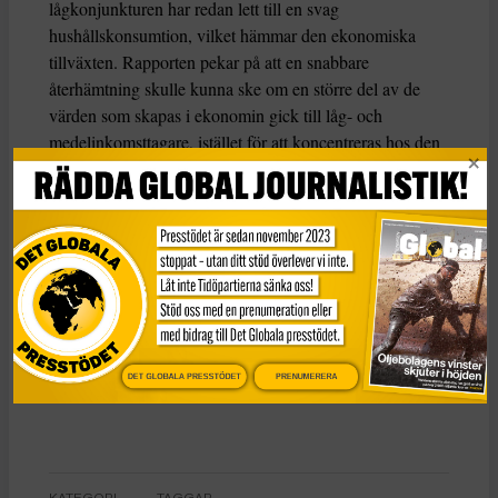
lågkonjunkturen har redan lett till en svag
hushållskonsumtion, vilket hämmar den ekonomiska
tillväxten. Rapporten pekar på att en snabbare
återhämtning skulle kunna ske om en större del av de
värden som skapas i ekonomin gick till låg- och
medelinkomsttagare, istället för att koncentreras hos den
ekonomiska eliten.
– När svenska företagsledare nu hävdar att det inte finns
utrymme för tydliga löneökningar för Sveriges arbetare
vet vi att de talar med kluven tunga, säger Johan
Lindholm.
DET GLOBALA PRESSTÖDET
PRENUMERERA