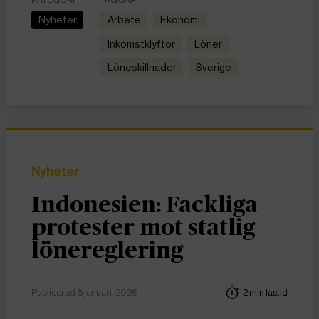
KATEGORI
TAGGAR
Nyheter
arbete
ekonomi
inkomstklyftor
löner
löneskillnader
Sverige
Nyheter
Indonesien: Fackliga
protester mot statlig
lönereglering
Publicerad 8 januari, 2026
2 min lästid