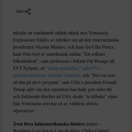
Dela
inledde en omfattande militär attack mot Venezuela.
Explosioner följdes av rubriker om att den venezuelanska
presidenten Nicolas Maduro, och hans fru Cilia Flores,
hade förts bort av amerikansk militär. ”Ett solklart
folkrättsbrott”, sade professorn i folkrätt Pål Wrange till
SVT Nyheter, ett
”farligt prejudikat” sade FN:s
generalsekreterare Antonio Guterres
, och ”Det var som
att titta på ett tv-program” sade USA:s president Donald
Trump själv om den operation han hade gett order till
och förklarade därefter att USA skulle ”ta tillbaka” oljan
från Venezuela som har en av världens största
oljereserver.
Även flera latinamerikanska länders
ledare –
Brasiliens Luiz Inácio Lula da Silva, Chiles Gabriel