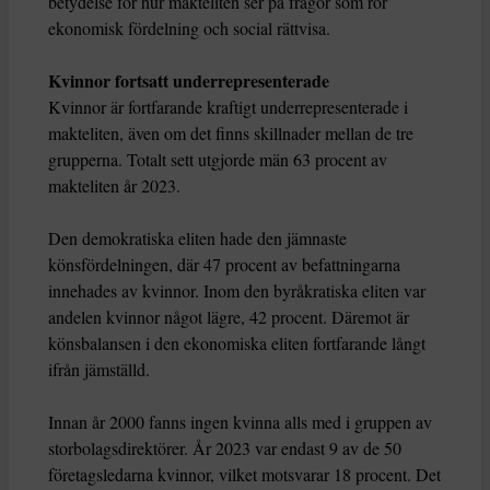
betydelse för hur makteliten ser på frågor som rör
ekonomisk fördelning och social rättvisa.
Kvinnor fortsatt underrepresenterade
Kvinnor är fortfarande kraftigt underrepresenterade i
makteliten, även om det finns skillnader mellan de tre
grupperna. Totalt sett utgjorde män 63 procent av
makteliten år 2023.
Den demokratiska eliten hade den jämnaste
könsfördelningen, där 47 procent av befattningarna
innehades av kvinnor. Inom den byråkratiska eliten var
andelen kvinnor något lägre, 42 procent. Däremot är
könsbalansen i den ekonomiska eliten fortfarande långt
ifrån jämställd.
Innan år 2000 fanns ingen kvinna alls med i gruppen av
storbolagsdirektörer. År 2023 var endast 9 av de 50
företagsledarna kvinnor, vilket motsvarar 18 procent. Det