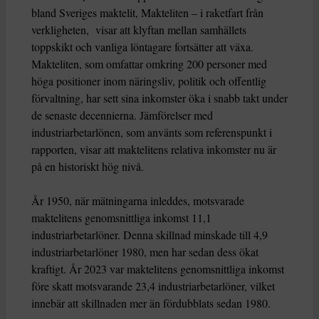
bland Sveriges maktelit, Makteliten – i raketfart från
verkligheten, visar att klyftan mellan samhällets
toppskikt och vanliga löntagare fortsätter att växa.
Makteliten, som omfattar omkring 200 personer med
höga positioner inom näringsliv, politik och offentlig
förvaltning, har sett sina inkomster öka i snabb takt under
de senaste decennierna. Jämförelser med
industriarbetarlönen, som använts som referenspunkt i
rapporten, visar att maktelitens relativa inkomster nu är
på en historiskt hög nivå.
År 1950, när mätningarna inleddes, motsvarade
maktelitens genomsnittliga inkomst 11,1
industriarbetarlöner. Denna skillnad minskade till 4,9
industriarbetarlöner 1980, men har sedan dess ökat
kraftigt. År 2023 var maktelitens genomsnittliga inkomst
före skatt motsvarande 23,4 industriarbetarlöner, vilket
innebär att skillnaden mer än fördubblats sedan 1980.