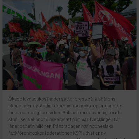
Ökade levnadskostnader sätter press på hushållens
ekonomi. En ny statlig förordning som ska reglera landets
löner, som enligt president Subianto är nödvändig för att
stabilisera ekonomi, riskerar att hämma utvecklingen för
löner och minimilönen. På torsdagen har indonesiska
fackföreningskonfederationen KSPI utlyst en ny