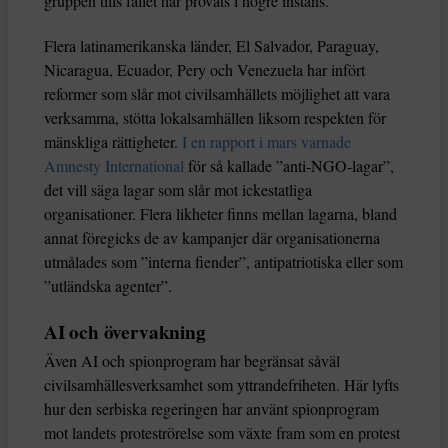
gruppen tills fallet har prövats i högre instans.
Flera latinamerikanska länder, El Salvador, Paraguay,
Nicaragua, Ecuador, Pery och Venezuela har infört
reformer som slår mot civilsamhällets möjlighet att vara
verksamma, stötta lokalsamhällen liksom respekten för
mänskliga rättigheter.
I en rapport i mars varnade
Amnesty International
för så kallade ”anti-NGO-lagar”,
det vill säga lagar som slår mot ickestatliga
organisationer. Flera likheter finns mellan lagarna, bland
annat föregicks de av kampanjer där organisationerna
utmålades som ”interna fiender”, antipatriotiska eller som
”utländska agenter”.
AI och övervakning
Även AI och spionprogram har begränsat såväl
civilsamhällesverksamhet som yttrandefriheten. Här lyfts
hur den serbiska regeringen har använt spionprogram
mot landets proteströrelse som växte fram som en protest