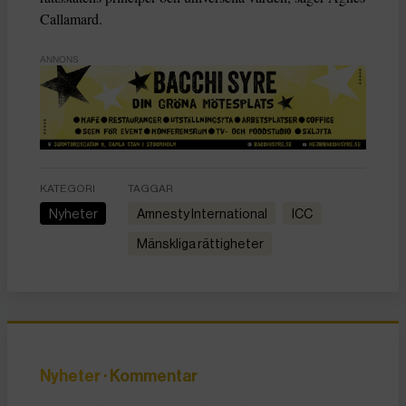
Callamard.
ANNONS
KATEGORI
TAGGAR
Nyheter
Amnesty International
ICC
Mänskliga rättigheter
Nyheter
· Kommentar