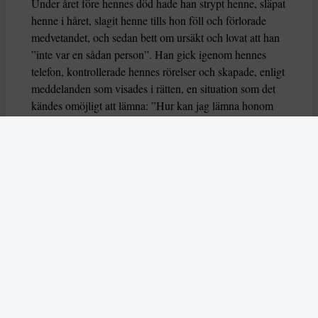
Under året före hennes död hade han strypt henne, släpat
henne i håret, slagit henne tills hon föll och förlorade
medvetandet, och sedan bett om ursäkt och lovat att han
”inte var en sådan person”. Han gick igenom hennes
telefon, kontrollerade hennes rörelser och skapade, enligt
meddelanden som visades i rätten, en situation som det
kändes omöjligt att lämna: ”Hur kan jag lämna honom
om han säger att han kommer ta livet av sig utan mig?”
I ett första fall av sitt slag i Skottland har Lee Milne nu
hållits straffrättsligt ansvarig för sin hustrus självmord.
Den 39-årige mannen dömdes för vållande till annans
död och fick åtta års fängelse.
Dödshjälp efter sexuellt våld
I Spanien genomgick Noelia Castillo, 25, eutanasi efter
en lång och mycket omstridd rättsprocess. I tidig vuxen
ålder rapporterade hon flera fall av sexuella övergrepp.
Dagar efter att ha blivit gruppvåldtagen försökte hon ta