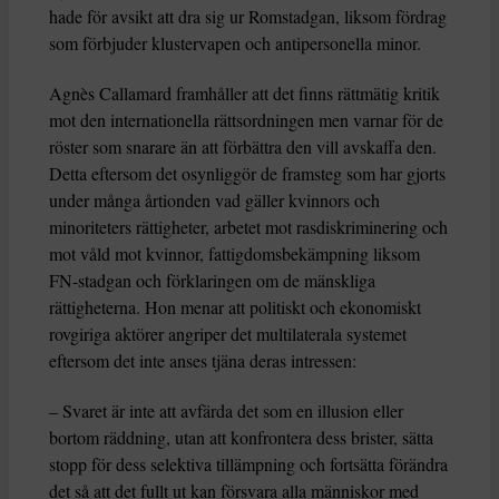
hade för avsikt att dra sig ur Romstadgan, liksom fördrag
som förbjuder klustervapen och antipersonella minor.
Agnès Callamard framhåller att det finns rättmätig kritik
mot den internationella rättsordningen men varnar för de
röster som snarare än att förbättra den vill avskaffa den.
Detta eftersom det osynliggör de framsteg som har gjorts
under många årtionden vad gäller kvinnors och
minoriteters rättigheter, arbetet mot rasdiskriminering och
mot våld mot kvinnor, fattigdomsbekämpning liksom
FN-stadgan och förklaringen om de mänskliga
rättigheterna. Hon menar att politiskt och ekonomiskt
rovgiriga aktörer angriper det multilaterala systemet
eftersom det inte anses tjäna deras intressen:
– Svaret är inte att avfärda det som en illusion eller
bortom räddning, utan att konfrontera dess brister, sätta
stopp för dess selektiva tillämpning och fortsätta förändra
det så att det fullt ut kan försvara alla människor med