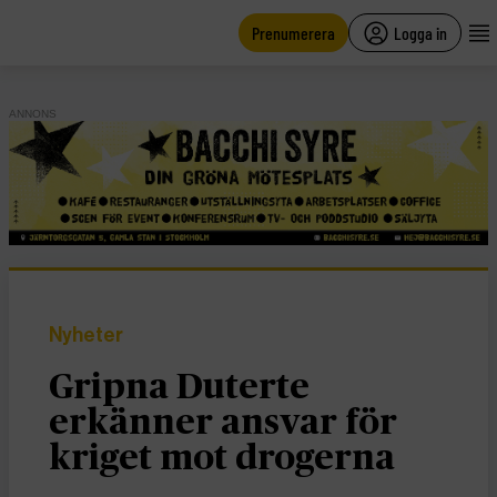
main
content
Prenumerera
Logga in
ANNONS
Nyheter
Gripna Duterte
erkänner ansvar för
kriget mot drogerna