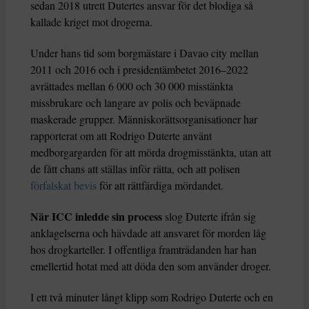
sedan 2018 utrett Dutertes ansvar för det blodiga så
kallade kriget mot drogerna.
Under hans tid som borgmästare i Davao city mellan
2011 och 2016 och i presidentämbetet 2016–2022
avrättades mellan 6 000 och 30 000 misstänkta
missbrukare och langare av polis och beväpnade
maskerade grupper. Människorättsorganisationer har
rapporterat om att Rodrigo Duterte använt
medborgargarden för att mörda drogmisstänkta, utan att
de fått chans att ställas inför rätta, och att polisen
förfalskat bevis
för att rättfärdiga mördandet.
När ICC inledde sin process
slog Duterte ifrån sig
anklagelserna och hävdade att ansvaret för morden låg
hos drogkarteller. I offentliga framträdanden har han
emellertid hotat med att döda den som använder droger.
I ett två minuter långt klipp som Rodrigo Duterte och en