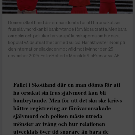
Domen i Skottland där en man dömts för att ha orsakat sin
frus självmord kan bli banbrytande för våldsutsatta. Men bara
om polis och politiker tar vara på kunskaperna om hur nära
kopplat våldsutsatthet är med suicid. Här aktivister i Rom på
den internationella dagen mot våld mot kvinnor den 25
november 2025. Foto: Roberto Monaldo/LaPresse via AP
Fallet i Skottland där en man dömts för att
ha orsakat sin frus självmord kan bli
banbrytande. Men för att det ska ske krävs
bättre registrering av förövarorsakade
självmord och polisen måste utreda
mönster av tvång och hur relationen
utvecklats över tid snarare än bara de