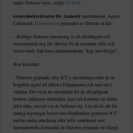
under Dutertes styre, enligt
TT/SvD
.
Generalsekreteraren för Amnesty
international, Agnes
Callamard,
kommenterar
gripandet av Duterte så här:
– Rodrigo Dutertes arrestering är ett efterlängtat och
monumentalt steg för rättvisa för de tusentals offer och
överlevande från hans administrations ”krig mot droger”.
Hon fortsätter:
– Dutertes gripande efter ICC:s arresteringsorder är en
hoppfull signal till offren i Filippinerna och runt om i
världen. Det visar att misstänkta för de allvarligaste
brotten, inklusive statsledare, kan och kommer att ställas
inför rätta, oavsett var de befinner sig. I en tid då allt för
många regeringar bryter sina förpliktelser gentemot ICC
medan andra attackerar eller inför sanktioner mot
internationella domstolar, är Dutertes gripande ett viktigt