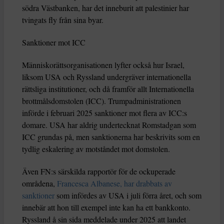
södra Västbanken, har det inneburit att palestinier har
tvingats fly från sina byar.
Sanktioner mot ICC
Människorättsorganisationen lyfter också hur Israel,
liksom USA och Ryssland undergräver internationella
rättsliga institutioner, och då framför allt Internationella
brottmålsdomstolen (ICC). Trumpadministrationen
införde i februari 2025 sanktioner mot flera av ICC:s
domare. USA har aldrig undertecknat Romstadgan som
ICC grundas på, men sanktionerna har beskrivits som en
tydlig eskalering av motståndet mot domstolen.
Även FN:s särskilda rapportör för de ockuperade
områdena,
Francesca Albanese, har drabbats av
sanktioner
som infördes av USA i juli förra året, och som
innebär att hon till exempel inte kan ha ett bankkonto.
Ryssland å sin sida meddelade under 2025 att landet