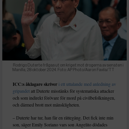
Rodrigo Duterte frågas ut om kriget mot drogerna av senaten i
Manilla, 28 oktober 2024. Foto: AP Photo/Aaron Favila/TT
ICC:s åklagare skriver
i ett uttalande med anledning av
gripandet
att Duterte misstänks för systematiska attacker
och som indirekt förövare för mord på civilbefolkningen,
och därmed brott mot mänskligheten.
– Duterte har tur, han får en rättegång. Det fick inte min
son, säger Emily Soriano vars son Angelito dödades