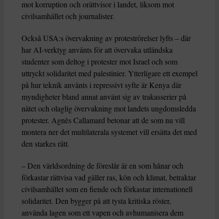
mot korruption och orättvisor i landet, liksom mot
civilsamhället och journalister.
Också USA:s övervakning av proteströrelser lyfts – där
har AI-verktyg använts för att övervaka utländska
studenter som deltog i protester mot Israel och som
uttryckt solidaritet med palestinier. Ytterligare ett exempel
på hur teknik använts i repressivt syfte är Kenya där
myndigheter bland annat använt sig av trakasserier på
nätet och olaglig övervakning mot landets ungdomsledda
protester. Agnès Callamard betonar att de som nu vill
montera ner det multilaterala systemet vill ersätta det med
den starkes rätt.
– Den världsordning de föreslår är en som hånar och
förkastar rättvisa vad gäller ras, kön och klimat, betraktar
civilsamhället som en fiende och förkastar internationell
solidaritet. Den bygger på att tysta kritiska röster,
använda lagen som ett vapen och avhumanisera dem