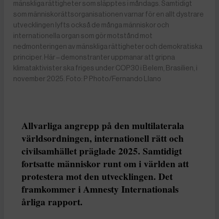
mänskliga rättigheter som släpptes i måndags. Samtidigt
som människorättsorganisationen varnar för en allt dystrare
utvecklingen lyfts också de många människor och
internationella organ som gör motstånd mot
nedmonteringen av mänskliga rättigheter och demokratiska
principer. Här – demonstranter uppmanar att gripna
klimataktivister ska friges under COP30 i Belem, Brasilien, i
november 2025. Foto: P Photo/Fernando Llano
Allvarliga angrepp på den multilaterala
världsordningen, internationell rätt och
civilsamhället präglade 2025. Samtidigt
fortsatte människor runt om i världen att
protestera mot den utvecklingen. Det
framkommer i Amnesty Internationals
årliga rapport.