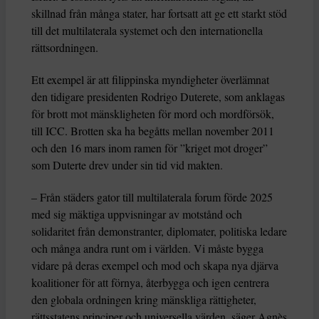
skillnad från många stater, har fortsatt att ge ett starkt stöd
till det multilaterala systemet och den internationella
rättsordningen.
Ett exempel är att filippinska myndigheter överlämnat
den tidigare presidenten Rodrigo Duterete, som anklagas
för brott mot mänskligheten för mord och mordförsök,
till ICC. Brotten ska ha begåtts mellan november 2011
och den 16 mars inom ramen för ”kriget mot droger”
som Duterte drev under sin tid vid makten.
– Från städers gator till multilaterala forum förde 2025
med sig mäktiga uppvisningar av motstånd och
solidaritet från demonstranter, diplomater, politiska ledare
och många andra runt om i världen. Vi måste bygga
vidare på deras exempel och mod och skapa nya djärva
koalitioner för att förnya, återbygga och igen centrera
den globala ordningen kring mänskliga rättigheter,
rättsstatens principer och universella värden, säger Agnès