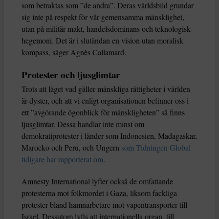
som betraktas som ”de andra”. Deras världsbild grundar
sig inte på respekt för vår gemensamma mänsklighet,
utan på militär makt, handelsdominans och teknologisk
hegemoni. Det är i slutändan en vision utan moralisk
kompass, säger Agnès Callamard.
Protester och ljusglimtar
Trots att läget vad gäller mänskliga rättigheter i världen
är dyster, och att vi enligt organisationen befinner oss i
ett ”avgörande ögonblick för mänskligheten” så finns
ljusglimtar. Dessa handlar inte minst om
demokratiprotester i länder som Indonesien, Madagaskar,
Marocko och Peru, och Ungern
som Tidningen Global
tidigare har rapporterat om
.
Amnesty International lyfter också de omfattande
protesterna mot folkmordet i Gaza, liksom fackliga
protester bland hamnarbetare mot vapentransporter till
Israel. Dessutom lyfts att internationella organ, till