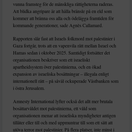
vunna framsteg för de mänskliga rättigheterna raderas.
Att blidka angripare är att hälla bränsle på en eld som
kommer att bränna oss alla och ödelägga framtiden för
kommande generationer, sade Agnès Callamard.
Rapporten slår fast att Israels folkmord mot palestinier i
Gaza fortgår, trots att en vapenvila rått mellan Israel och
Hamas sedan i oktober 2025. Samtidigt fortsätter det
organisationen beskriver som ett israeliskt
apartheidsystem över palestinierna, och en ökad
expansion av israeliska bosättningar – illegala enligt
internationell rätt – på såväl ockuperade Västbanken som
i östra Jerusalem.
Amnesty International lyfter också det allt mer brutala
bosättarvåldet mot palestinierna, ett våld som
organisationen menar att israeliska myndigheter antigen
tillåter eller till och med uppmuntrar till som ett sätt att
utöva terror mot palestinier. På flera platser, inte minst i