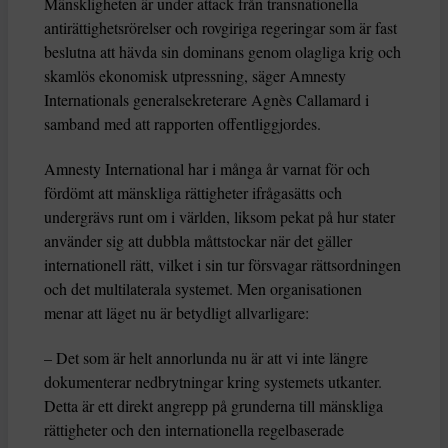
Mänskligheten är under attack från transnationella
antirättighetsrörelser och rovgiriga regeringar som är fast
beslutna att hävda sin dominans genom olagliga krig och
skamlös ekonomisk utpressning, säger Amnesty
Internationals generalsekreterare Agnès Callamard i
samband med att rapporten offentliggjordes.
Amnesty International har i många år varnat för och
fördömt att mänskliga rättigheter ifrågasätts och
undergrävs runt om i världen, liksom pekat på hur stater
använder sig att dubbla måttstockar när det gäller
internationell rätt, vilket i sin tur försvagar rättsordningen
och det multilaterala systemet. Men organisationen
menar att läget nu är betydligt allvarligare:
– Det som är helt annorlunda nu är att vi inte längre
dokumenterar nedbrytningar kring systemets utkanter.
Detta är ett direkt angrepp på grunderna till mänskliga
rättigheter och den internationella regelbaserade