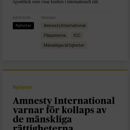
ögonblick som visar kraften i internationell rätt.
KATEGORI
TAGGAR
Nyheter
Amnesty International
filippinerna
ICC
Mänskliga rättigheter
Nyheter
Amnesty International
varnar för kollaps av
de mänskliga
rättigheterna