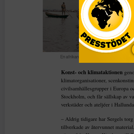
En afrikansk elefant på flykt över Makok
Konst- och klimataktionen
geno
klimatorganisationer, scenkonstins
civilsamhällesgrupper i Europa oc
Stockholm, och får sällskap av va
verkstäder och ateljéer i Hallunda
– Aldrig tidigare har Sergels torg 
tillverkade av återvunnet material