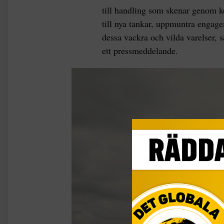
till handling som skenar genom k
till nya tankar, uppmuntra engage
dessa vackra och vilda varelser, 
ett pressmeddelande.