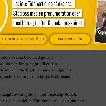
DET GLOBALA PRESSTÖDET
PRENUMERERA
ofloden i Lagos. Foto: Kashope Faje
mförs i samarbete med globala
titutioner, forskare, politiker och
h Afrika. 24–26 juli befinner sig djuren i
rg och ren som just nu byggs i Riksteaterns
.
intagits av en hjord av djur i naturlig storlek,
. Att vara en del av The Herds resa, som gått hela