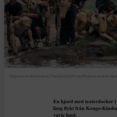
Några av medlemmarna i The Herd på Kongoflodens strand i apri
En hjord med teaterdockor i 
lång flykt från Kongo-Kinshas
varje land.