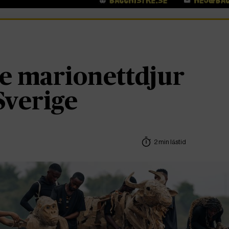
e marionettdjur
 Sverige
2 min lästid