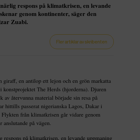
närlig respons på klimatkrisen, en levande
 skenar genom kontinenter, säger den
izar Zuabi.
Fler artiklar av skribenten
n giraff, en antilop ett lejon och en grön markatta
 i konstprojektet The Herds (hjorderna). Djuren
lek av återvunna material började sin resa på
r hittills passerat nigerianska Lagos, Dakar i
. Flykten från klimatkrisen går vidare genom
ur anslutande på vägen.
ig respons på klimatkrisen, en levande uppmaning