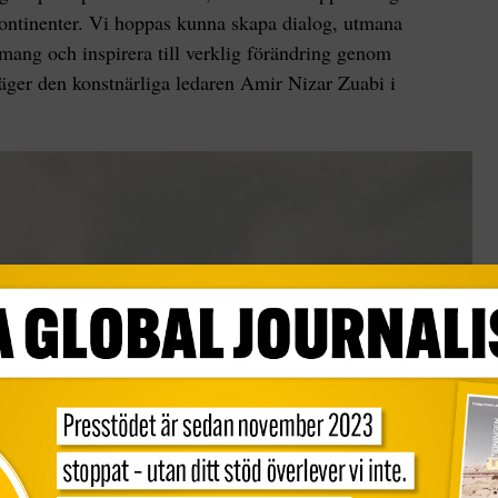
ontinenter. Vi hoppas kunna skapa dialog, utmana
mang och inspirera till verklig förändring genom
säger den konstnärliga ledaren Amir Nizar Zuabi i