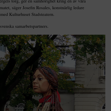
rgels torg, ger en samhörighet kring en av våra
matet, säger Josefin Rosales, konstnärlig ledare
 med Kulturhuset Stadsteatern.
svenska samarbetspartners.