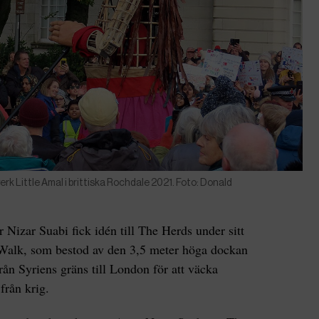
rk Little Amal i brittiska Rochdale 2021. Foto: Donald
0
 Nizar Suabi fick idén till The Herds under sitt
 Walk, som bestod av den 3,5 meter höga dockan
ån Syriens gräns till London för att väcka
från krig.