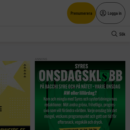
Prenumerera
Logga in
Sök
ANNONS