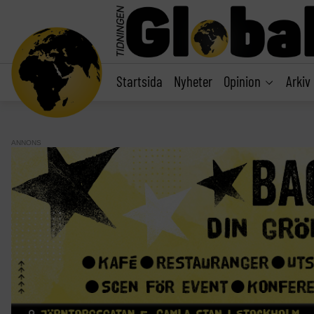
main
content
Startsida
Nyheter
Opinion
Arkiv
ANNONS