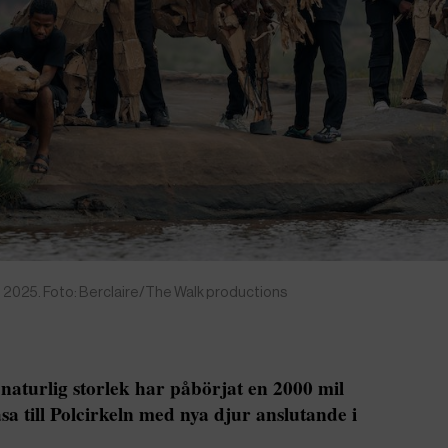
l 2025. Foto: Berclaire/The Walk productions
naturlig storlek har påbörjat en 2000 mil
a till Polcirkeln med nya djur anslutande i