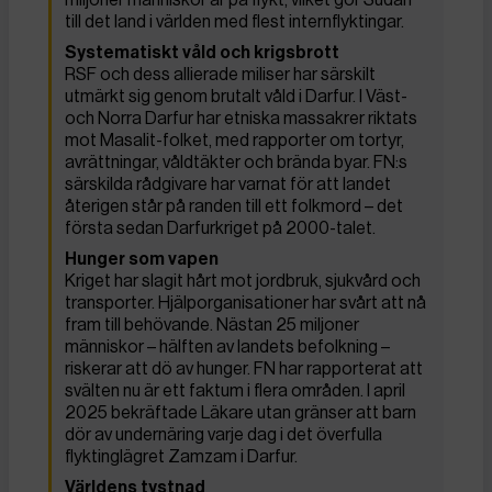
till det land i världen med flest internflyktingar.
Systematiskt våld och krigsbrott
RSF och dess allierade miliser har särskilt
utmärkt sig genom brutalt våld i Darfur. I Väst-
och Norra Darfur har etniska massakrer riktats
mot Masalit-folket, med rapporter om tortyr,
avrättningar, våldtäkter och brända byar. FN:s
särskilda rådgivare har varnat för att landet
återigen står på randen till ett folkmord – det
första sedan Darfurkriget på 2000-talet.
Hunger som vapen
Kriget har slagit hårt mot jordbruk, sjukvård och
transporter. Hjälporganisationer har svårt att nå
fram till behövande. Nästan 25 miljoner
människor – hälften av landets befolkning –
riskerar att dö av hunger. FN har rapporterat att
svälten nu är ett faktum i flera områden. I april
2025 bekräftade Läkare utan gränser att barn
dör av undernäring varje dag i det överfulla
flyktinglägret Zamzam i Darfur.
Världens tystnad