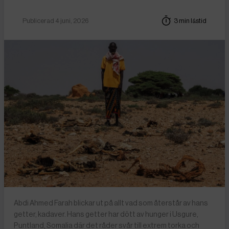
Publicerad 4 juni, 2026
3 min lästid
Abdi Ahmed Farah blickar ut på allt vad som återstår av hans
getter, kadaver. Hans getter har dött av hunger i Usgure,
Puntland, Somalia där det råder svår till extrem torka och