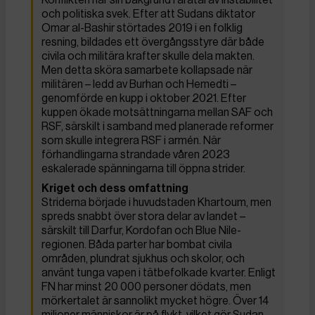
och politiska svek. Efter att Sudans diktator
Omar al-Bashir störtades 2019 i en folklig
resning, bildades ett övergångsstyre där både
civila och militära krafter skulle dela makten.
Men detta sköra samarbete kollapsade när
militären – ledd av Burhan och Hemedti –
genomförde en kupp i oktober 2021. Efter
kuppen ökade motsättningarna mellan SAF och
RSF, särskilt i samband med planerade reformer
som skulle integrera RSF i armén. När
förhandlingarna strandade våren 2023
eskalerade spänningarna till öppna strider.
Kriget och dess omfattning
Striderna började i huvudstaden Khartoum, men
spreds snabbt över stora delar av landet –
särskilt till Darfur, Kordofan och Blue Nile-
regionen. Båda parter har bombat civila
områden, plundrat sjukhus och skolor, och
använt tunga vapen i tätbefolkade kvarter. Enligt
FN har minst 20 000 personer dödats, men
mörkertalet är sannolikt mycket högre. Över 14
miljoner människor är på flykt, vilket gör Sudan