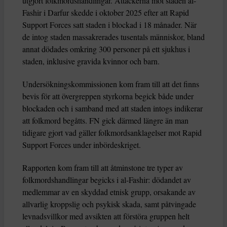
utgjort folkmordshandlingar. Attackerna mot staden al-
Fashir i Darfur skedde i oktober 2025 efter att Rapid
Support Forces satt staden i blockad i 18 månader. När
de intog staden massakrerades tusentals människor, bland
annat dödades omkring 300 personer på ett sjukhus i
staden, inklusive gravida kvinnor och barn.
Undersökningskommissionen kom fram till att det finns
bevis för att övergreppen styrkorna begick både under
blockaden och i samband med att staden intogs indikerar
att folkmord begåtts. FN gick därmed längre än man
tidigare gjort vad gäller folkmordsanklagelser mot Rapid
Support Forces under inbördeskriget.
Rapporten kom fram till att åtminstone tre typer av
folkmordshandlingar begicks i al-Fashir: dödandet av
medlemmar av en skyddad etnisk grupp, orsakande av
allvarlig kroppslig och psykisk skada, samt påtvingade
levnadsvillkor med avsikten att förstöra gruppen helt