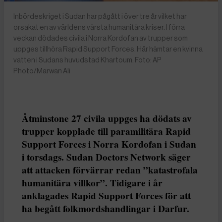
Inbördeskriget i Sudan har pågått i över tre år vilket har
orsakat en av världens värsta humanitära kriser. I förra
veckan dödades civila i Norra Kordofan av trupper som
uppges tillhöra Rapid Support Forces. Här hämtar en kvinna
vatten i Sudans huvudstad Khartoum. Foto: AP
Photo/Marwan Ali
Åtminstone 27 civila uppges ha dödats av
trupper kopplade till paramilitära Rapid
Support Forces i Norra Kordofan i Sudan
i torsdags. Sudan Doctors Network säger
att attacken förvärrar redan ”katastrofala
humanitära villkor”. Tidigare i år
anklagades Rapid Support Forces för att
ha begått folkmordshandlingar i Darfur.