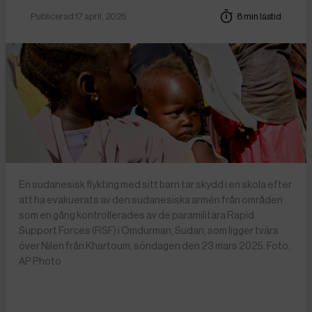
Publicerad 17 april, 2025
8 min lästid
En sudanesisk flykting med sitt barn tar skydd i en skola efter
att ha evakuerats av den sudanesiska armén från områden
som en gång kontrollerades av de paramilitära Rapid
Support Forces (RSF) i Omdurman, Sudan, som ligger tvärs
över Nilen från Khartoum, söndagen den 23 mars 2025. Foto:
AP Photo