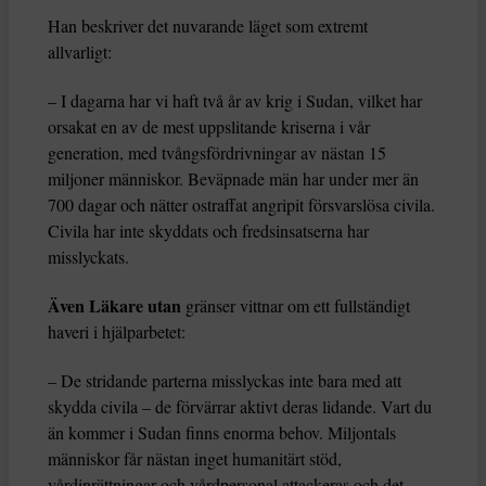
Han beskriver det nuvarande läget som extremt
allvarligt:
– I dagarna har vi haft två år av krig i Sudan, vilket har
orsakat en av de mest uppslitande kriserna i vår
generation, med tvångsfördrivningar av nästan 15
miljoner människor. Beväpnade män har under mer än
700 dagar och nätter ostraffat angripit försvarslösa civila.
Civila har inte skyddats och fredsinsatserna har
misslyckats.
Även Läkare utan
gränser vittnar om ett fullständigt
haveri i hjälparbetet:
– De stridande parterna misslyckas inte bara med att
skydda civila – de förvärrar aktivt deras lidande. Vart du
än kommer i Sudan finns enorma behov. Miljontals
människor får nästan inget humanitärt stöd,
vårdinrättningar och vårdpersonal attackeras och det