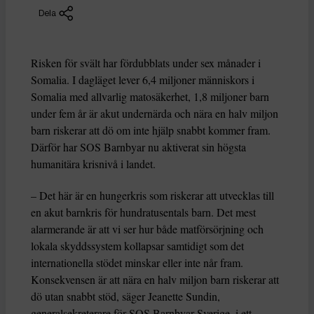
Dela
Risken för svält har fördubblats under sex månader i
Somalia. I dagläget lever 6,4 miljoner människors i
Somalia med allvarlig matosäkerhet, 1,8 miljoner barn
under fem år är akut undernärda och nära en halv miljon
barn riskerar att dö om inte hjälp snabbt kommer fram.
Därför har SOS Barnbyar nu aktiverat sin högsta
humanitära krisnivå i landet.
– Det här är en hungerkris som riskerar att utvecklas till
en akut barnkris för hundratusentals barn. Det mest
alarmerande är att vi ser hur både matförsörjning och
lokala skyddssystem kollapsar samtidigt som det
internationella stödet minskar eller inte når fram.
Konsekvensen är att nära en halv miljon barn riskerar att
dö utan snabbt stöd, säger Jeanette Sundin,
generalsekreterare för SOS Barnbyar Sverige, i ett