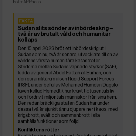
Foto: AP Photo
Sudan slits sönder av inbördeskrig –
två år av brutalt våld och humanitär
kollaps
Den 15 april 2023 bröt ett inbördeskrig ut i
Sudan som nu, två år senare, utvecklats till en av
världens värsta humanitära katastrofer.
Striderna mellan Sudans väpnade styrkor (SAF),
ledda av general Abdel Fattah al-Burhan, och
den paramilitära milisen Rapid Support Forces
(RSF), under befäl av Mohamed Hamdan Dagalo
(även kallad Hemedti), har krävt tiotusentals liv
och fördrivit miljontals människor från sina hem.
Den redan bräckliga staten Sudan har under
dessa två år sjunkit ännu djupare ner i kaos, med
krigsbrott, svält och sammanbrott i alla
samhällsfunktioner som följd.
Konfliktens rötter
Konflikten har sin bakgrund i åratal av instabilitet