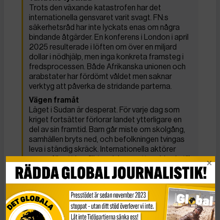
Trots den växande katastrofen har det
internationella gensvaret varit svagt. FN:s
säkerhetsråd har inte lyckats enas om några
bindande åtgärder. En konferens i London i april
2025 resulterade i löften om över en miljard
dollar i nödhjälp, men inga konkreta framsteg i
fredsprocessen. Både Afrikanska unionen och
arabstater har fördömt våldet men saknar
verktyg att påverka de stridande parterna.
Vägen framåt
Läget i Sudan är desperat. För varje dag som
kriget fortsätter förlorar landet ytterligare en
del av sin framtid. Barn går miste om skolgång,
samhällen bryts ned, och befolkningen tvingas
leva i ständig skräck. Internationella aktörer
varnar för att konflikten riskerar att sprida sig till
grannländer som Tchad, Sydsudan och Etiopien.
FN:s generalsekreterare har uppmanat till
omedelbart eldupphör, men hittills har inga
tecken synts på att de stridande parterna är
villiga att förhandla.