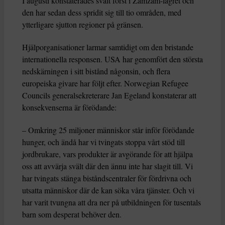
I augusti konstaterades svält först i Zamzam-lägret och
den har sedan dess spridit sig till tio områden, med
ytterligare sjutton regioner på gränsen.
Hjälporganisationer larmar samtidigt om den bristande
internationella responsen. USA har genomfört den största
nedskärningen i sitt bistånd någonsin, och flera
europeiska givare har följt efter. Norwegian Refugee
Councils generalsekreterare Jan Egeland konstaterar att
konsekvenserna är förödande:
– Omkring 25 miljoner människor står inför förödande
hunger, och ändå har vi tvingats stoppa vårt stöd till
jordbrukare, vars produkter är avgörande för att hjälpa
oss att avvärja svält där den ännu inte har slagit till. Vi
har tvingats stänga biståndscentraler för fördrivna och
utsatta människor där de kan söka våra tjänster. Och vi
har varit tvungna att dra ner på utbildningen för tusentals
barn som desperat behöver den.