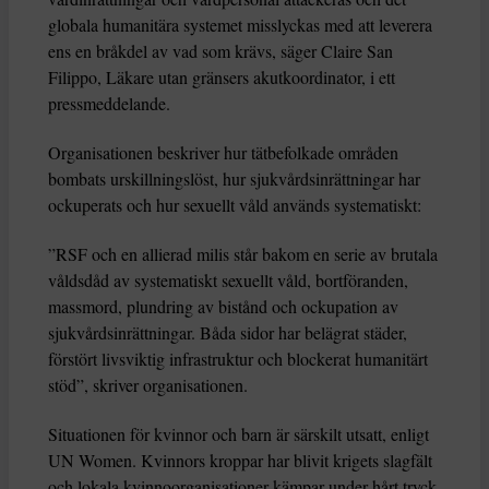
globala humanitära systemet misslyckas med att leverera
ens en bråkdel av vad som krävs, säger Claire San
Filippo, Läkare utan gränsers akutkoordinator, i ett
pressmeddelande.
Organisationen beskriver hur tätbefolkade områden
bombats urskillningslöst, hur sjukvårdsinrättningar har
ockuperats och hur sexuellt våld används systematiskt:
”RSF och en allierad milis står bakom en serie av brutala
våldsdåd av systematiskt sexuellt våld, bortföranden,
massmord, plundring av bistånd och ockupation av
sjukvårdsinrättningar. Båda sidor har belägrat städer,
förstört livsviktig infrastruktur och blockerat humanitärt
stöd”, skriver organisationen.
Situationen för kvinnor och barn är särskilt utsatt, enligt
UN Women. Kvinnors kroppar har blivit krigets slagfält
och lokala kvinnoorganisationer kämpar under hårt tryck.