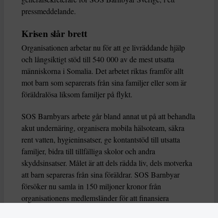
pressmeddelande.
Krisen slår brett
Organisationen arbetar nu för att ge livräddande hjälp
och långsiktigt stöd till 540 000 av de mest utsatta
människorna i Somalia. Det arbetet riktas framför allt
mot barn som separerats från sina familjer eller som är
föräldralösa liksom familjer på flykt.
SOS Barnbyars arbete går bland annat ut på att behandla
akut undernäring, organisera mobila hälsoteam, säkra
rent vatten, hygieninsatser, ge kontantstöd till utsatta
familjer, bidra till tillfälliga skolor och andra
skyddsinsatser. Målet är att dels rädda liv, dels motverka
att barn separeras från sina föräldrar. SOS Barnbyar
försöker nu samla in 150 miljoner kronor från
organisationens medlemsländer för att finansiera
insatsen.