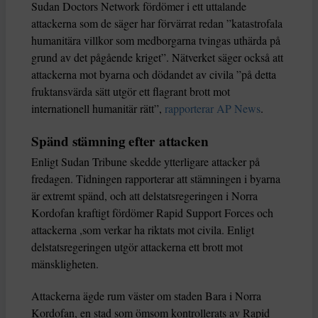
Sudan Doctors Network fördömer i ett uttalande
attackerna som de säger har förvärrat redan ”katastrofala
humanitära villkor som medborgarna tvingas uthärda på
grund av det pågående kriget”. Nätverket säger också att
attackerna mot byarna och dödandet av civila ”på detta
fruktansvärda sätt utgör ett flagrant brott mot
internationell humanitär rätt”,
rapporterar AP News
.
Spänd stämning efter attacken
Enligt Sudan Tribune skedde ytterligare attacker på
fredagen. Tidningen rapporterar att stämningen i byarna
är extremt spänd, och att delstatsregeringen i Norra
Kordofan kraftigt fördömer Rapid Support Forces och
attackerna ,som verkar ha riktats mot civila. Enligt
delstatsregeringen utgör attackerna ett brott mot
mänskligheten.
Attackerna ägde rum väster om staden Bara i Norra
Kordofan, en stad som ömsom kontrollerats av Rapid