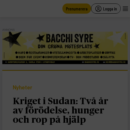
main
content
Prenumerera
Logga in
ANNONS
Nyheter
Kriget i Sudan: Två år
av förödelse, hunger
och rop på hjälp