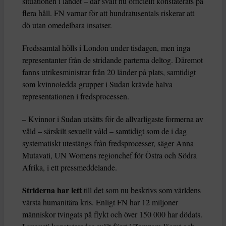
situationen i landet – där svält nu officiellt konstaterats på
flera håll. FN varnar för att hundratusentals riskerar att
dö utan omedelbara insatser.
Fredssamtal hölls i London under tisdagen, men inga
representanter från de stridande parterna deltog. Däremot
fanns utrikesministrar från 20 länder på plats, samtidigt
som kvinnoledda grupper i Sudan krävde halva
representationen i fredsprocessen.
– Kvinnor i Sudan utsätts för de allvarligaste formerna av
våld – särskilt sexuellt våld – samtidigt som de i dag
systematiskt utestängs från fredsprocesser, säger Anna
Mutavati, UN Womens regionchef för Östra och Södra
Afrika, i ett pressmeddelande.
Striderna har lett
till det som nu beskrivs som världens
värsta humanitära kris. Enligt FN har 12 miljoner
människor tvingats på flykt och över 150 000 har dödats.