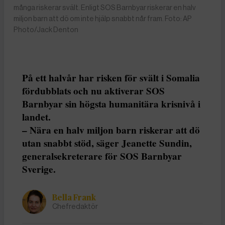
många riskerar svält. Enligt SOS Barnbyar riskerar en halv
miljon barn att dö om inte hjälp snabbt når fram. Foto: AP
Photo/Jack Denton
På ett halvår har risken för svält i Somalia
fördubblats och nu aktiverar SOS
Barnbyar sin högsta humanitära krisnivå i
landet.
– Nära en halv miljon barn riskerar att dö
utan snabbt stöd, säger Jeanette Sundin,
generalsekreterare för SOS Barnbyar
Sverige.
Bella Frank
Chefredaktör