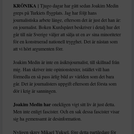
KRÖNIKA |
Tjugo dagar har gått sedan Joakim Medin
greps på Turkiets flygplats. Jag har följt hans
journalistiska arbete länge, eftersom det är just det han är:
en journalist. Boken Kurdspåret beskriver i detalj hur det
går till när Sverige väljer att sälja ut en av sina minoriteter
för en konstruerad nationell trygghet. Det är nästan som
att vi hört argumenten förr.
Joakim Medin är inte en åsiktsjournalist, till skillnad från
mig. Han skriver inte opinionstexter, istället vill han
förmedla en så pass ärlig bild av världen som det bara
går. Det är journalisters uppgift eftersom det första som
dör i krig är sanningen.
Joakim Medin har
onekligen vigt sitt liv åt just detta.
Men inte enligt fascister. Och en sak dessa fascister visar
sig ha gemensamt är desinformation.
Nyligen skrev Mikael Yuksel, före detta partiledare för