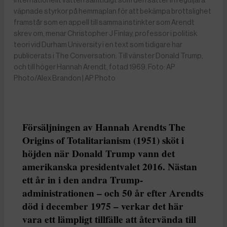
internationellt vatten samtidigt som den sätter in reguljära
väpnade styrkor på hemmaplan för att bekämpa brottslighet
framstår som en appell till samma instinkter som Arendt
skrev om, menar Christopher J Finlay, professor i politisk
teori vid Durham University i en text som tidigare har
publicerats i The Conversation. Till vänster Donald Trump,
och till höger Hannah Arendt, fotad 1969. Foto: AP
Photo/Alex Brandon | AP Photo
Försäljningen av Hannah Arendts The
Origins of Totalitarianism (1951) sköt i
höjden när Donald Trump vann det
amerikanska presidentvalet 2016. Nästan
ett år in i den andra Trump-
administrationen – och 50 år efter Arendts
död i december 1975 – verkar det här
vara ett lämpligt tillfälle att återvända till