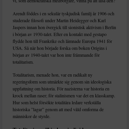
vi, som demokratiska medborgare, vinna på att läsa den?
Arendt föddes i en sekulär tyskjudisk familj år 1906 och
studerade filosofi under Martin Heidegger och Karl
Jaspers innan hon övergick till sionistisk aktivism i Berlin
i början av 1930-talet. Efter en kontakt med gestapo
flydde hon till Frankrike och lämnade Europa 1941 för
USA. Så när hon började forska om boken Origins i
början av 1940-talet var hon inte främmande för
totalitarism.
Totalitarism, menade hon, var en radikalt ny
regeringsform som utmärkte sig genom sin ideologiska
uppfattning om historia. För nazisterna var historia en
krock mellan raser; för stalinismen var det en klasskamp.
Hur som helst försökte totalitära ledare verkställa
historiska ”lagar” genom att med våld omforma de
människor de styrde.