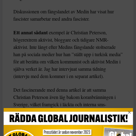
Diskussionen om fängslandet av Medin har visat hur
fascister samarbetar med andra fascister.
Ett annat sådant
exempel är Christian Peterson,
högerextrem aktivist, bloggare och tidigare NMR-
aktivist. Inte långt efter Medins fängslande stoltserade
han på sociala medier hur han ”ställt upp i turkisk media”
för att berätta om vilken kommunist och aktivist Medin i
själva verket är. Jag har intervjuat samma tidning
(intervju med dem kommer i en separat artikel).
Det fascinerande med denna artikel är att samma
Christian Peterson även låg bakom koranbränningen i
Sverige, vilket framgick i läckta och interna sms-
konversationer mellan honom, Chang Frick, Rasmus
Paludan och Nick Alinia. Med den bakgrunden torde
han inte ens kunna sätta sin fot själv i Turkiet – ändå är
han beredd att i vanlig ordning ljuga ihop en hel historia