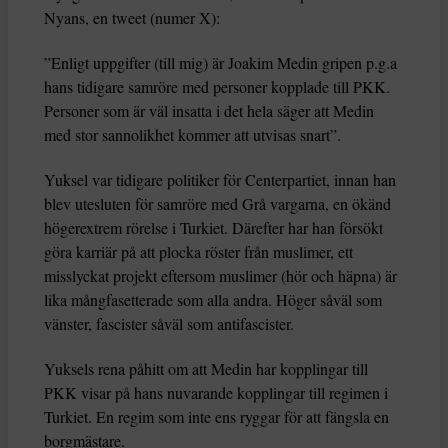
Nyans, en tweet (numer X):
”Enligt uppgifter (till mig) är Joakim Medin gripen p.g.a
hans tidigare samröre med personer kopplade till PKK.
Personer som är väl insatta i det hela säger att Medin
med stor sannolikhet kommer att utvisas snart”.
Yuksel var tidigare politiker för Centerpartiet, innan han
blev utesluten för samröre med Grå vargarna, en ökänd
högerextrem rörelse i Turkiet. Därefter har han försökt
göra karriär på att plocka röster från muslimer, ett
misslyckat projekt eftersom muslimer (hör och häpna) är
lika mångfasetterade som alla andra. Höger såväl som
vänster, fascister såväl som antifascister.
Yuksels rena påhitt om att Medin har kopplingar till
PKK visar på hans nuvarande kopplingar till regimen i
Turkiet. En regim som inte ens ryggar för att fängsla en
borgmästare.