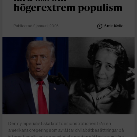
högerextrem populism
Publicerad 2 januari, 2026
6 min lästid
Den nyimperialistiska kraftdemonstrationen från en
amerikansk regering som avrättar civila båtbesättningar på