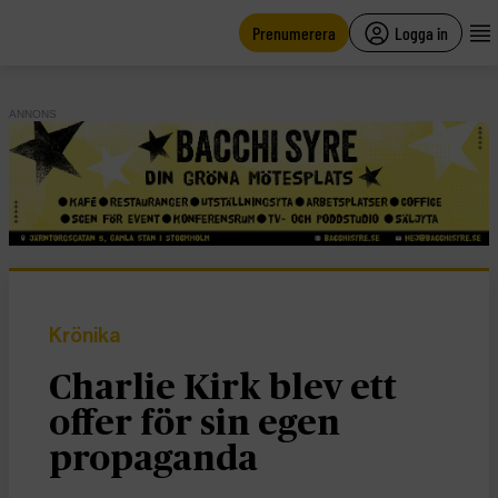
main
content
Prenumerera
Logga in
ANNONS
Krönika
Charlie Kirk blev ett
offer för sin egen
propaganda