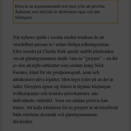
Detta är en argumenterande text med syfte att påverka.
Åsikterna som uttrycks är skribentens egna och inte
tidningens.
När nyheter sprids i sociala medier tenderar de att
omedelbart pressas in i redan färdiga tolkningsramar.
Efter mordet på Charlie Kirk spreds snabbt påståenden
om att gärningsmannen skulle vara en ”groyper” – en del
av den alt-right-subkultur som samlats kring Nick
Fuentes, känd för sin grodpornografi, ironi och
ultrakonservativa lojalitet. Men inget tyder på att det är
fallet. Groypers ägnar sig främst åt digitala härjningar,
trollkampanjer och ironiska provokationer, inte
individuella våldsdåd. Även om sådana givetvis kan
finnas. Att kalla mördaren för en groyper är att missförstå
både rörelsens dynamik och gärningsmannens
drivkrafter.