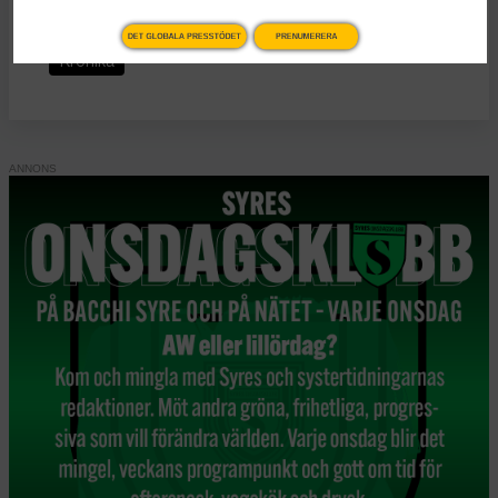
KATEGORI
DET GLOBALA PRESSTÖDET
PRENUMERERA
Krönika
ANNONS