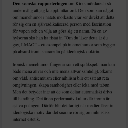
Den svenska rapporteringen
om Kirks mördare är så
undermålig att jag knappt hittar ord. Den som kan något
om memehumor i nätets mörkaste vrår ser direkt att detta
rör sig om en självradikaliserad person med fascination
för vapen och en vilja att göra sig ett namn. På en av
hylsorna ska han ha ristat in ”Om du läser detta är du
gay, LMAO” – ett exempel på internethumor som bygger
på absurd ironi, snarare än på ideologisk doktrin.
Ironisk memehumor fungerar som ett språkspel: man kan
både mena allvar och inte mena allvar samtidigt. Skämt
om våld, antisemitism eller nihilism blir ett sätt att reta
omgivningen, skapa samhörighet eller leka med tabun.
Men det betyder inte att de som deltar automatiskt drivs
till handling. Det är en performativ kultur där ironin är
själva poängen. Därför blir det farligt när medier läser in
ideologiska motiv där det snarare rör sig om nihilistisk
internet-estetik.