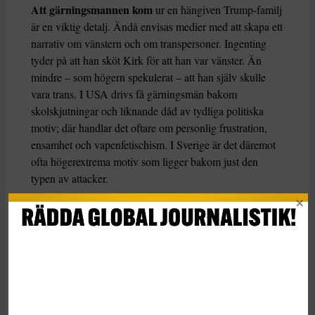
Att gärningsmannen kom
ur en hängiven Trump-familj
är en viktig detalj. Ändå envisas medier med att skapa ett
narrativ om vänstern och om transpersoner. Ingenting
tyder på att han sköt Kirk för att han var vänster. Än
mindre – som högern spekulerat – att han själv skulle
vara trans. I USA drivs få gärningsmän bakom
skolskjutningar och liknande dåd av tydliga politiska
motiv; där handlar det oftare om personlig frustration,
ensamhet och vapenfetischism. I Sverige är det däremot
ofta högerextrema motiv som ligger bakom just den
typen av attacker.
Det är dessutom symboliskt och talande att Charlie Kirk
sköts ihjäl mitt under ett samtal om skjutningar. Han blev
bokstavligen ett offer för sin egen propaganda. Hans
livsverk var att rättfärdiga vapenlagarna – och bland de
många unga och barn som följde hans ord fanns hans
egen mördare.