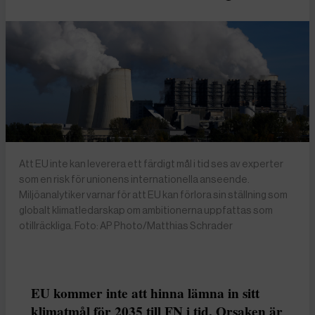
Att EU inte kan leverera ett färdigt mål i tid ses av experter
som en risk för unionens internationella anseende.
Miljöanalytiker varnar för att EU kan förlora sin ställning som
globalt klimatledarskap om ambitionerna uppfattas som
otillräckliga. Foto: AP Photo/Matthias Schrader
EU kommer inte att hinna lämna in sitt
klimatmål för 2035 till FN i tid. Orsaken är