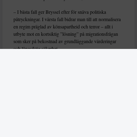
– I bästa fall ger Bryssel efter för snäva politiska
påtryckningar. I värsta fall bidrar man till att normalisera
en regim präglad av könsapartheid och terror – allt i
utbyte mot en kortsiktig ”lösning” på migrationsfrågan
som sker på bekostnad av grundläggande värderingar
och långsiktig säkerhet.
Alimi: ”Tydlig legitimering”
Den svensk-afghanska journalisten
Najwa Alimi skrev
nyligen i DN att Sverige legitimerar talibanernas
skräckstyre
genom att delta i samtalen. ”Är Sverige på
väg att normalisera efterlysta talibaner som vill skapa ett
medeltida samhälle?”, undrar Alimi i texten, och
påminner också om att Sverige enligt internationella
flyktingkonventioner har förbundit sig att inte skicka
tillbaka en person till en plats där en person riskerar
förföljelse eller allvarlig skada. Att bryta mot