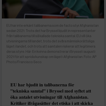
EU har inte erkänt talibanerna som de facto styr Afghanistan
sedan 2021. Trots det har Bryssel bjudit in representanter
från talibanerna till så kallade tekniska samtal. EU vill öka
utvisningarna till landet, trots det svåra människorättsliga
läget i landet, och trots att samtalen riskerar att legitimera
deras styre. Här: En kvinna demonstrerar i Bryssel i augusti
2021 för att sprida kunskap om läget i Afghanistan. Foto: AP
Photo/Francisco Seco
EU har bjudit in talibanerna för
”tekniska samtal” i Bryssel med syftet att
öka antalet utvisningar till Afghanistan.
Kritiker ifrågasätter det etiska i att skicka