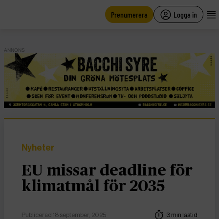
main
content
Prenumerera
Logga in
ANNONS
Nyheter
EU missar deadline för
klimatmål för 2035
Publicerad 18 september, 2025
3 min lästid