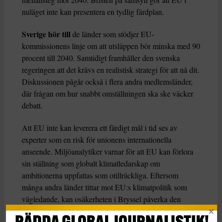
nuläget inte kan presentera en tydlig färdplan.
Sverige hör till
de länder som stödjer EU-
kommissionens linje om att utsläppen bör minska med 90
procent till 2040. Samtidigt framhåller den svenska
regeringen att det krävs en realistisk strategi för att nå dit.
Diskussionen pågår också i flera andra medlemsländer,
där frågan om hur snabbt omställningen ska ske väcker
debatt.
Att EU inte kan leverera ett färdigt mål i tid ses av
experter som en risk för unionens internationella
anseende. Miljöanalytiker varnar för att EU kan förlora
sin ställning som globalt klimatledarskap om
ambitionerna uppfattas som otillräckliga. Eftersom
många andra länder tittar mot EU:s klimatpolitik som
vägledande, kan osäkerheten i Bryssel påverka den
globala diskussionen inför FN:s klimattoppmöte COP30