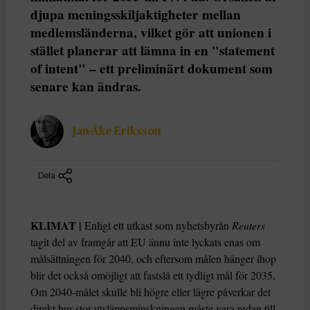
djupa meningsskiljaktigheter mellan
medlemsländerna, vilket gör att unionen i
stället planerar att lämna in en "statement
of intent" – ett preliminärt dokument som
senare kan ändras.
Jan-Åke Eriksson
Dela
KLIMAT |
Enligt ett utkast som nyhetsbyrån
Reuters
tagit del av framgår att EU ännu inte lyckats enas om
målsättningen för 2040, och eftersom målen hänger ihop
blir det också omöjligt att fastslå ett tydligt mål för 2035.
Om 2040-målet skulle bli högre eller lägre påverkar det
direkt hur stor utsläppsminskningen måste vara redan till