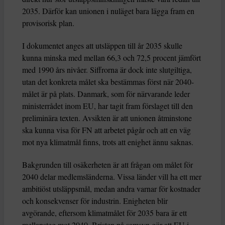
2035. Därför kan unionen i nuläget bara lägga fram en
provisorisk plan.
I dokumentet anges att utsläppen till år 2035 skulle
kunna minska med mellan 66,3 och 72,5 procent jämfört
med 1990 års nivåer. Siffrorna är dock inte slutgiltiga,
utan det konkreta målet ska bestämmas först när 2040-
målet är på plats. Danmark, som för närvarande leder
ministerrådet inom EU, har tagit fram förslaget till den
preliminära texten. Avsikten är att unionen åtminstone
ska kunna visa för FN att arbetet pågår och att en väg
mot nya klimatmål finns, trots att enighet ännu saknas.
Bakgrunden till osäkerheten är att frågan om målet för
2040 delar medlemsländerna. Vissa länder vill ha ett mer
ambitiöst utsläppsmål, medan andra varnar för kostnader
och konsekvenser för industrin. Enigheten blir
avgörande, eftersom klimatmålet för 2035 bara är ett
mellansteg mot 2040. Bristen på samsyn gör att EU i