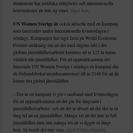
åtminstone har juridiska rättigheter och internationella
konventioner att luta sig emot,
säger hon
.
UN Women Sverige är
också aktuella med en kampanj
som lanserades under internationella kvinnodagen i
söndags. Kampanjen har tagit fasta på World Economic
Forums uträkning om att det med dagens takt i det
globala jämställdhetsarbetet kommer att ta 122 år innan
världen når jämställdhet. För att uppmärksamma det
lanserade UN Women Sverige i söndags en kampanj där
de förhandsbokat utomhusannonser till år 2148 för att då
kunna fira global jämställdhet.
– Det är en kampanj vi gör i samband med kvinnodagen
för att uppmärksamma att det går för långsamt i
jämställdhetsarbetet, och att det är absurt att det ska ta så
lång tid att nå jämställdhet. Många vet att det inte är full
jämställdhet men inte många vet att vi ligger så långt
bort. Så borde det inte vara,
säger Ulrika Grandin
.