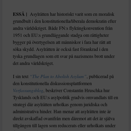
ESSÄ |
Asylrätten har historiskt varit som en moralisk
grundbult i den konstitutionella/liberala demokratin efter
andra världskriget. Både FN:s flyktingkonvention från
1951 och EU:s grundläggande stadga om rättigheter
bygger på övertygelsen att människor i fara har rätt att
söka skydd. Asylrätten är också fast förankrad i den
tyska grundlagen som ett svar på nazismens brott under
det andra världskriget.
I sin text
“The Plan to Abolish Asylum”
, publicerad på
den konstitutionella diskussionsplattformen
Verfassungsblog
, beskriver Constantin Hruschka hur
Tysklands och EU:s asylpolitik gradvis omvandlats till en
strategi där asylrätten urholkas genom juridiska och
administrativa hinder. Han menar att asylrätten inte är
direkt avskaffad ovanifrån men däremot att det är själva
tillgången till lagen som reducerats eller urholkats under