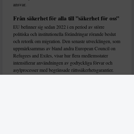
ansvar.
Från säkerhet för alla till ”säkerhet för oss”
EU befinner sig sedan 2022 i en period av större
politiska och institutionella förändringar rörande beslut
och retorik om migration. Den senaste utvecklingen, som
uppmärksammas av bland andra European Council on
Refugees and Exiles, visar hur flera medlemsstater
intensifierar användningen av godtyckliga förvar och
asylprocesser med begränsade rättssäkerhetsgarantier.
Samtidigt stärker regeringar samarbeten med ofta
auktoritära regeringar utanför EU för att stoppa
människor innan de når EU:s territorium.
Detta sker också samtidigt som konflikter,
klimatförändringar och ekonomisk ojämlikhet driver
människor på flykt. Migrationen i sig är inte exceptionell
i historiskt perspektiv. Det som förändrats är den
politiska inramningen där asyl och skydd allt oftare