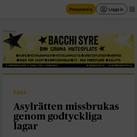
main
content
Prenumerera
Logga in
ANNONS
Essä
Asylrätten missbrukas
genom godtyckliga
lagar