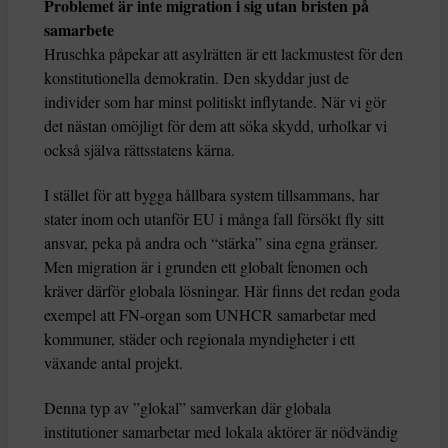
Problemet är inte migration i sig utan bristen på
samarbete
Hruschka påpekar att asylrätten är ett lackmustest för den
konstitutionella demokratin. Den skyddar just de
individer som har minst politiskt inflytande. När vi gör
det nästan omöjligt för dem att söka skydd, urholkar vi
också själva rättsstatens kärna.
I stället för att bygga hållbara system tillsammans, har
stater inom och utanför EU i många fall försökt fly sitt
ansvar, peka på andra och “stärka” sina egna gränser.
Men migration är i grunden ett globalt fenomen och
kräver därför globala lösningar. Här finns det redan goda
exempel att FN-organ som UNHCR samarbetar med
kommuner, städer och regionala myndigheter i ett
växande antal projekt.
Denna typ av ”glokal” samverkan där globala
institutioner samarbetar med lokala aktörer är nödvändig