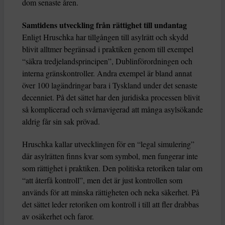
dom senaste åren.
Samtidens utveckling från rättighet till undantag
Enligt Hruschka har tillgången till asylrätt och skydd
blivit alltmer begränsad i praktiken genom till exempel
“säkra tredjelandsprincipen”, Dublinförordningen och
interna gränskontroller. Andra exempel är bland annat
över 100 lagändringar bara i Tyskland under det senaste
decenniet. På det sättet har den juridiska processen blivit
så komplicerad och svårnavigerad att många asylsökande
aldrig får sin sak prövad.
Hruschka kallar utvecklingen för en “legal simulering”
där asylrätten finns kvar som symbol, men fungerar inte
som rättighet i praktiken. Den politiska retoriken talar om
“att återfå kontroll”, men det är just kontrollen som
används för att minska rättigheten och neka säkerhet. På
det sättet leder retoriken om kontroll i till att fler drabbas
av osäkerhet och faror.