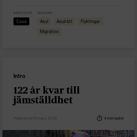
KATEGORI
TAGGAR
Essä
asyl
asylrätt
flyktingar
migration
Intro
122 år kvar till
jämställdhet
Publicerad 13 mars, 2026
4 min lästid