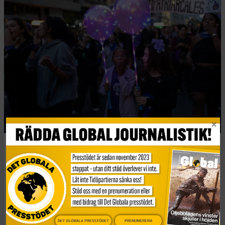
Folk demonstrerar på 8 mars i Montevideo, Uruguay. Foto: AP
Photo/Matilde Campodonico
I måndags inleddes FN:s
kvinnokommission i New York på temat
DET GLOBALA PRESSTÖDET
PRENUMERERA