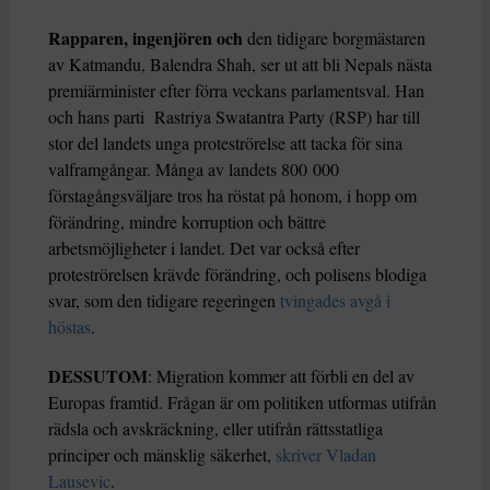
Rapparen, ingenjören och
den tidigare borgmästaren
av Katmandu, Balendra Shah, ser ut att bli Nepals nästa
premiärminister efter förra veckans parlamentsval. Han
och hans parti Rastriya Swatantra Party (RSP) har till
stor del landets unga proteströrelse att tacka för sina
valframgångar. Många av landets 800 000
förstagångsväljare tros ha röstat på honom, i hopp om
förändring, mindre korruption och bättre
arbetsmöjligheter i landet. Det var också efter
proteströrelsen krävde förändring, och polisens blodiga
svar, som den tidigare regeringen
tvingades avgå i
höstas
.
DESSUTOM
: Migration kommer att förbli en del av
Europas framtid. Frågan är om politiken utformas utifrån
rädsla och avskräckning, eller utifrån rättsstatliga
principer och mänsklig säkerhet,
skriver Vladan
Lausevic
.