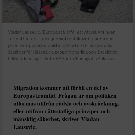
Vladan Lausevic: ”Europa står inför ett vägval. Antingen
fortsätter förskjutningen mot restriktiva åtgärder som
prioriterar politisk stabilitet på kort sikt eller så stärks
åtgärder för rättssäkra, proportionerliga och långsiktigt
hållbara lösningar.” Foto: AP Photo/Panagiotis Balaskas
Migration kommer att förbli en del av
Europas framtid. Frågan är om politiken
utformas utifrån rädsla och avskräckning,
eller utifrån rättsstatliga principer och
mänsklig säkerhet, skriver Vladan
Lausevic.