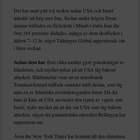
Det har snart gått två veckor sedan USA och Israel
inledde sitt krig mot Iran. Redan under krigets första
timmar träffades en flickskola i Minab i södra Iran där
över 165 personer dödades, många av dem skolflickor i
åldern 7–12 år, något Tidningen Global rapporterade om
i förra veckan.
Sedan dess har
flera olika medier gjort granskningar av
händelsen, och mycket pekar på att USA låg bakom
attacken. Bildmaterial visar att en amerikansk
Tomahawkmissil träffade området intill skolan, som låg
nära en av Islamiska revolutionsgardets baser. Då det
bara är känt att USA använder den typen av vapen, inte
Israel, tyder mycket på att det var USA som låg bakom
attacken, något det journalistiska nätverket Bellingcat har
rapporterat om.
Även the New York Times har kommit till den slutsatsen.