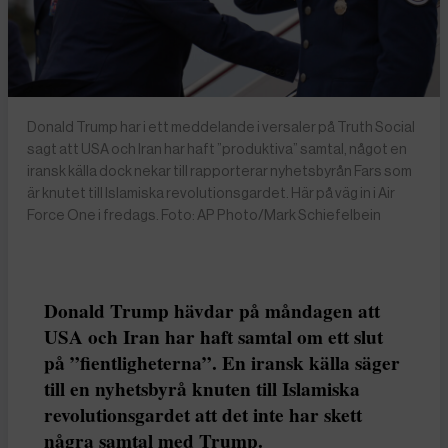
Donald Trump har i ett meddelande i versaler på Truth Social
sagt att USA och Iran har haft ”produktiva” samtal, något en
iransk källa dock nekar till rapporterar nyhetsbyrån Fars som
är knutet till Islamiska revolutionsgardet. Här på väg in i Air
Force One i fredags. Foto: AP Photo/Mark Schiefelbein
Donald Trump hävdar på måndagen att
USA och Iran har haft samtal om ett slut
på ”fientligheterna”. En iransk källa säger
till en nyhetsbyrå knuten till Islamiska
revolutionsgardet att det inte har skett
några samtal med Trump.