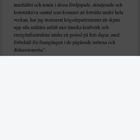
innehållet och tonen i dessa fördjupade, detaljerade och
konstruktiva samtal som kommer att fortsätta under hela
veckan, har jag instruerat krigsdepartementet att skjuta
upp alla militära anfall mot iranska kraftverk och
energiinfrastruktur under en period på fem dagar, med
förbehåll för framgången i de pågående mötena och
diskussionerna”.
Kritiken över Irankriget bland Trumps egna supportrar
har blivit vuxit, både då Trump utlovat färre sådana krig
från USA:s sida och för stigande bränslepriser. När Iran
genom sporadiska attacker mot fartyg i Hormuzsundet
har kunnat stoppa sjöfarten, där omkring 20 procent av
världens olja vanligen passerar, har oljepriserna skjutit i
höjden, med högre bränsle- och fraktkostnader som
resultat.
Viktigt för både olja och varor
Hormuzsundet, som ligger söder om Iran och förbinder