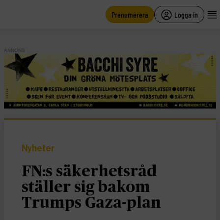
main
content
Prenumerera
Logga in
ANNONS
Nyheter
FN:s säkerhetsråd
ställer sig bakom
Trumps Gaza-plan