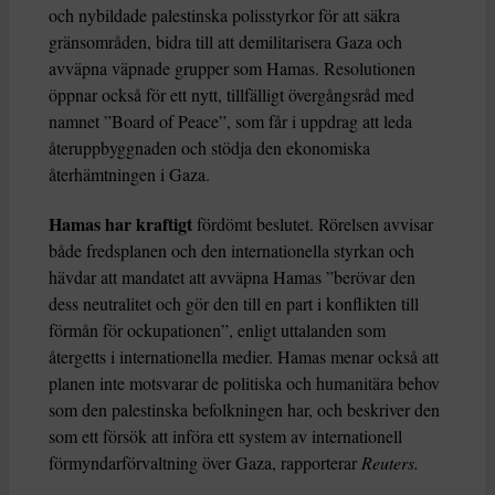
och nybildade palestinska polisstyrkor för att säkra
gränsområden, bidra till att demilitarisera Gaza och
avväpna väpnade grupper som Hamas. Resolutionen
öppnar också för ett nytt, tillfälligt övergångsråd med
namnet ”Board of Peace”, som får i uppdrag att leda
återuppbyggnaden och stödja den ekonomiska
återhämtningen i Gaza.
Hamas har kraftigt
fördömt beslutet. Rörelsen avvisar
både fredsplanen och den internationella styrkan och
hävdar att mandatet att avväpna Hamas ”berövar den
dess neutralitet och gör den till en part i konflikten till
förmån för ockupationen”, enligt uttalanden som
återgetts i internationella medier. Hamas menar också att
planen inte motsvarar de politiska och humanitära behov
som den palestinska befolkningen har, och beskriver den
som ett försök att införa ett system av internationell
förmyndarförvaltning över Gaza, rapporterar
Reuters.