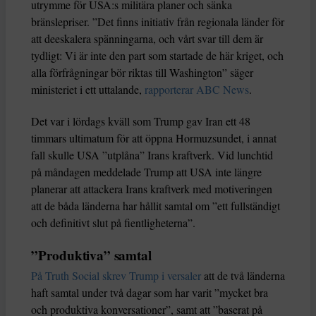
utrymme för USA:s militära planer och sänka
bränslepriser. ”Det finns initiativ från regionala länder för
att deeskalera spänningarna, och vårt svar till dem är
tydligt: Vi är inte den part som startade de här kriget, och
alla förfrågningar bör riktas till Washington” säger
ministeriet i ett uttalande,
rapporterar ABC News
.
Det var i lördags kväll som Trump gav Iran ett 48
timmars ultimatum för att öppna Hormuzsundet, i annat
fall skulle USA ”utplåna” Irans kraftverk. Vid lunchtid
på måndagen meddelade Trump att USA inte längre
planerar att attackera Irans kraftverk med motiveringen
att de båda länderna har hållit samtal om ”ett fullständigt
och definitivt slut på fientligheterna”.
”Produktiva” samtal
På Truth Social skrev Trump i versaler
att de två länderna
haft samtal under två dagar som har varit ”mycket bra
och produktiva konversationer”, samt att ”baserat på