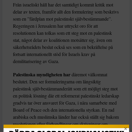
Från israeliskt håll har det samtidigt kommit kritik mot
delar av texten, framför allt den formulering som beskrivs
som en ”färdplan mot palestinskt självbestämmande”.
Regeringen i Jerusalem har uttryckt oro för att
resolutionen kan tolkas som ett steg mot en palestinsk
stat, något delar av koalitionen motsätter sig, även om
säkerhetsrådets beslut också ses som en bekräftelse på
fortsatt internationellt stöd för Israels krav på
demilitarisering av Gaza.
Palestinska myndigheten har
däremot välkomnat
beslutet. Den ser formuleringarna om långsiktig
palestinsk självbestämmanderätt som ett möjligt steg mot
en politisk lösning där ett reformerat palestinskt ledarskap
gradvis tar över ansvaret för Gaza, i nära samarbete med
Board of Peace och den internationella styrkan. En rad
arabiska och muslimska länder har också ställt sig bakom
resolutionen efter förhandlingar om skrivningar om
återuppbyggnad, humanitärt stöd och framtida palestinskt