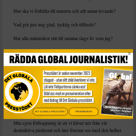
Hur ska vi förhålla till naturen och allt annat levande?
Vad gör just mig glad, lycklig och tillfreds?
Har alla människor rätt till samma slags liv som jag?
Människan har berikats
med förmågan att minnas sin
historia och att påverka sin framtid. Därför har vi också
ett stort ansvar att välja hur vi lever nu. Ett ansvar som
följer av den frihet att välja som vi tycks ha så svårt att
hantera.
Just därför menar jag att en av de viktigaste frågorna vi
har att ta i tu med idag, är vad det innebär att vara
människa.
DET GLOBALA PRESSTÖDET
PRENUMERERA
Min egen förhoppning är att vi kliver ner från vår
destruktiva piedestal och åter förenar oss med den helhet