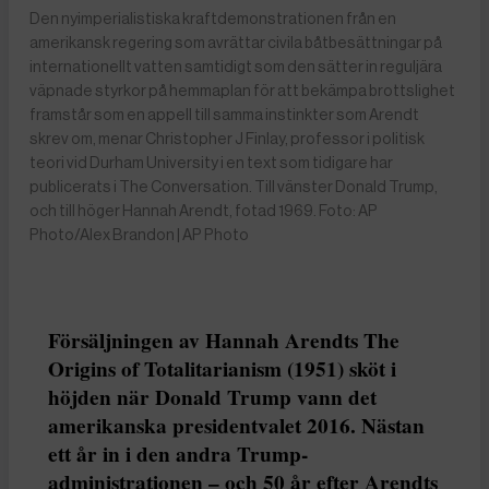
Den nyimperialistiska kraftdemonstrationen från en
amerikansk regering som avrättar civila båtbesättningar på
internationellt vatten samtidigt som den sätter in reguljära
väpnade styrkor på hemmaplan för att bekämpa brottslighet
framstår som en appell till samma instinkter som Arendt
skrev om, menar Christopher J Finlay, professor i politisk
teori vid Durham University i en text som tidigare har
publicerats i The Conversation. Till vänster Donald Trump,
och till höger Hannah Arendt, fotad 1969. Foto: AP
Photo/Alex Brandon | AP Photo
Försäljningen av Hannah Arendts The
Origins of Totalitarianism (1951) sköt i
höjden när Donald Trump vann det
amerikanska presidentvalet 2016. Nästan
ett år in i den andra Trump-
administrationen – och 50 år efter Arendts