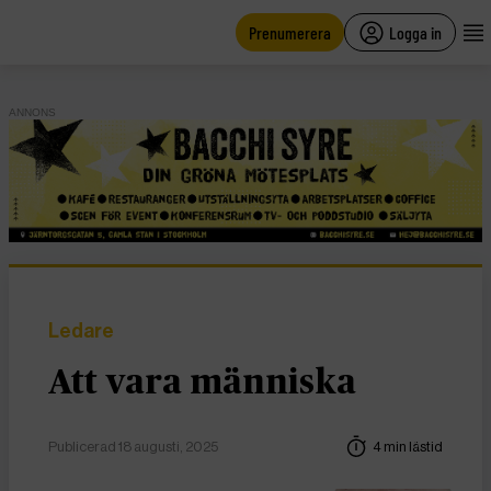
main
content
Prenumerera
Logga in
ANNONS
Ledare
Att vara människa
Publicerad 18 augusti, 2025
4 min lästid