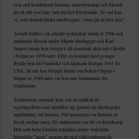
svår och kombinerar historia, statsvetenskap och filosofi
på ett sätt som kan vara mycket förvirrande. Så vad kan
vi, som demokratiska medborgare, vinna på att läsa den?
Arendt föddes i en sekulär tyskjudisk familj år 1906 och
studerade filosofi under Martin Heidegger och Karl
Jaspers innan hon övergick till sionistisk aktivism i Berlin
i början av 1930-talet. Efter en kontakt med gestapo
flydde hon till Frankrike och lämnade Europa 1941 för
USA. Så när hon började forska om boken Origins i
början av 1940-talet var hon inte främmande för
totalitarism.
Totalitarism, menade hon, var en radikalt ny
regeringsform som utmärkte sig genom sin ideologiska
uppfattning om historia. För nazisterna var historia en
krock mellan raser; för stalinismen var det en klasskamp.
Hur som helst försökte totalitära ledare verkställa
historiska ”lagar” genom att med våld omforma de