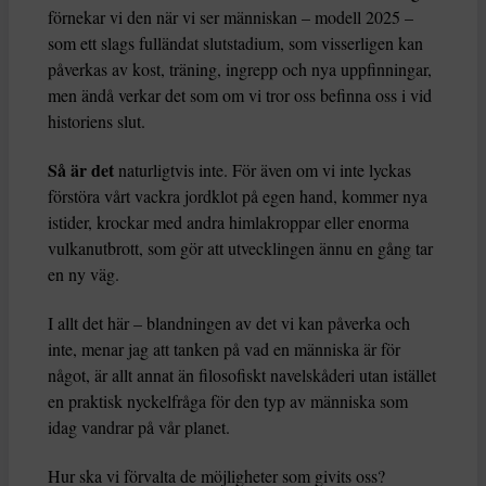
förnekar vi den när vi ser människan – modell 2025 –
som ett slags fulländat slutstadium, som visserligen kan
påverkas av kost, träning, ingrepp och nya uppfinningar,
men ändå verkar det som om vi tror oss befinna oss i vid
historiens slut.
Så är det
naturligtvis inte. För även om vi inte lyckas
förstöra vårt vackra jordklot på egen hand, kommer nya
istider, krockar med andra himlakroppar eller enorma
vulkanutbrott, som gör att utvecklingen ännu en gång tar
en ny väg.
I allt det här – blandningen av det vi kan påverka och
inte, menar jag att tanken på vad en människa är för
något, är allt annat än filosofiskt navelskåderi utan istället
en praktisk nyckelfråga för den typ av människa som
idag vandrar på vår planet.
Hur ska vi förvalta de möjligheter som givits oss?