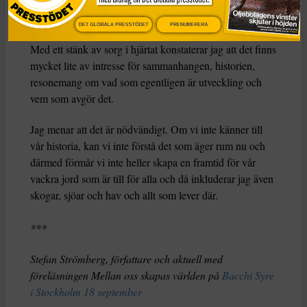
Idag…
DET GLOBALA PRESSTÖDET
PRENUMERERA
Med ett stänk av sorg i hjärtat konstaterar jag att det finns
mycket lite av intresse för sammanhangen, historien,
resonemang om vad som egentligen är utveckling och
vem som avgör det.
Jag menar att det är nödvändigt. Om vi inte känner till
vår historia, kan vi inte förstå det som äger rum nu och
därmed förmår vi inte heller skapa en framtid för vår
vackra jord som är till för alla och då inkluderar jag även
skogar, sjöar och hav och allt som lever där.
***
Stefan Strömberg, författare och aktuell med
föreläsningen Mellan oss skapas världen på
Bacchi Syre
i Stockholm 18 september