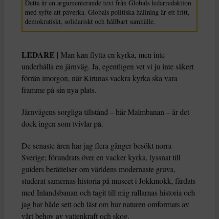
Detta är en argumenterande text från Globals ledarredaktion
med syfte att påverka. Globals politiska hållning är ett fritt,
demokratiskt, solidariskt och hållbart samhälle.
LEDARE |
Man kan flytta en kyrka, men inte
underhålla en järnväg. Ja, egentligen vet vi ju inte säkert
förrän imorgon, när Kirunas vackra kyrka ska vara
framme på sin nya plats.
Järnvägens sorgliga tillstånd – här Malmbanan – är det
dock ingen som tvivlar på.
De senaste åren har jag flera gånger besökt norra
Sverige; förundrats över en vacker kyrka, lyssnat till
guiders berättelser om världens modernaste gruva,
studerat samernas historia på museet i Jokkmokk, färdats
med Inlandsbanan och tagit till mig rallarnas historia och
jag har både sett och läst om hur naturen omformats av
vårt behov av vattenkraft och skog.