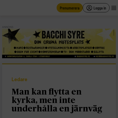
main
content
Prenumerera
Logga in
ANNONS
Ledare
Man kan flytta en
kyrka, men inte
underhålla en järnväg