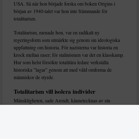
USA. Så när hon började forska om boken Origins i
början av 1940-talet var hon inte främmande för
totalitarism.
Totalitarism, menade hon, var en radikalt ny
regeringsform som utmärkte sig genom sin ideologiska
uppfattning om historia. För nazisterna var historia en
krock mellan raser; för stalinismen var det en klasskamp.
Hur som helst försökte totalitära ledare verkställa
historiska ”lagar” genom att med våld omforma de
människor de styrde.
Totalitarism vill isolera individer
Mänskligheten, sade Arendt, kännetecknas av sin
oändliga variation – ingen person kan någonsin helt
ersätta en annan. Totalitarism syftade till att förstöra
detta. Den isolerade individer, upplöste de band genom
vilka de förenar och stärker varandra, och försökte
utplåna den mänskliga personligheten.