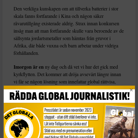
Den verkliga kunskapen om att tillverka batterier i stor
skala fanns fortfarande i Kina och någon säker
råvarutillgång existerade aldrig. Strax innan konkursen
insåg man att man fortfarande skulle vara beroende av de
sällsynta jordartsmetaller som hämtas från gruvor i
Afrika, där både vuxna och barn arbetar under vidriga
förhållanden.
Imorgon är en
ny dag och då vet vi hur det gick med
kyrkflytten. Det kommer att dröja avsevärt längre innan
vi får se någon lösning som innefattar global rättvisa,
fred och en natur med biologisk mångfald.
När järnvägen en gång anlades i norr fanns det
banvaktarstugor var femte kilometer för att säkra
transporterna och de stationshus som restes var både
vackra och fyllda av människor som tillhandahöll såväl
biljetter som kaffe och möjligheter till övernattning.