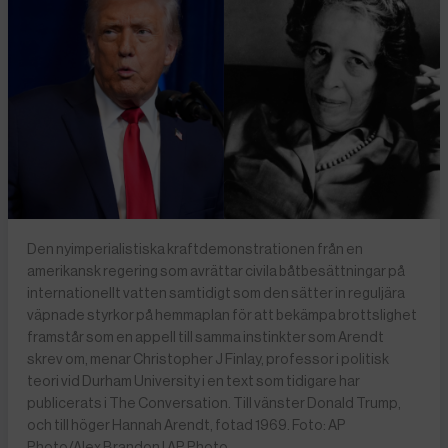
Den nyimperialistiska kraftdemonstrationen från en
amerikansk regering som avrättar civila båtbesättningar på
internationellt vatten samtidigt som den sätter in reguljära
väpnade styrkor på hemmaplan för att bekämpa brottslighet
framstår som en appell till samma instinkter som Arendt
skrev om, menar Christopher J Finlay, professor i politisk
teori vid Durham University i en text som tidigare har
publicerats i The Conversation. Till vänster Donald Trump,
och till höger Hannah Arendt, fotad 1969. Foto: AP
Photo/Alex Brandon | AP Photo