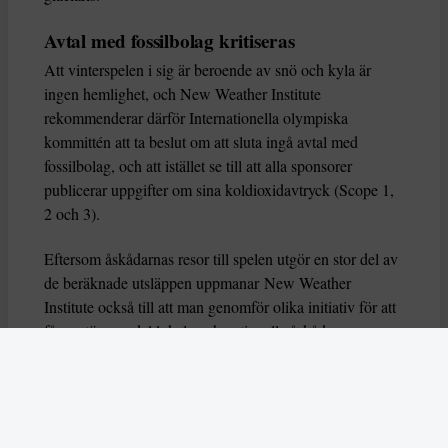
Avtal med fossilbolag kritiseras
Att vinterspelen i sig är beroende av snö och kyla är
ingen hemlighet, och New Weather Institute
rekommenderar därför Internationella olympiska
kommittén att ta beslut om att sluta ingå avtal med
fossilbolag, och att istället se till att alla sponsorer
publicerar uppgifter om sina koldioxidavtryck (Scope 1,
2 och 3).
Eftersom åskådarnas resor till spelen utgör en stor del av
de beräknade utsläppen uppmanar New Weather
Institute också till att man genomför olika initiativ för att
få en större andel lokala och nationella åskådare som
reser markbundet, till exempel genom att erbjuda
förmånliga biljettpriser till vissa grupper. De kritiserar
också arrangörerna för att de använt sig av
koldioxidkompensation, och gjort påståenden om att