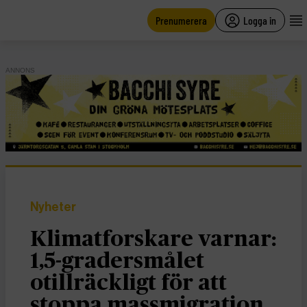
main
content
Prenumerera
Logga in
ANNONS
Nyheter
Klimatforskare varnar:
1,5-gradersmålet
otillräckligt för att
stoppa massmigration