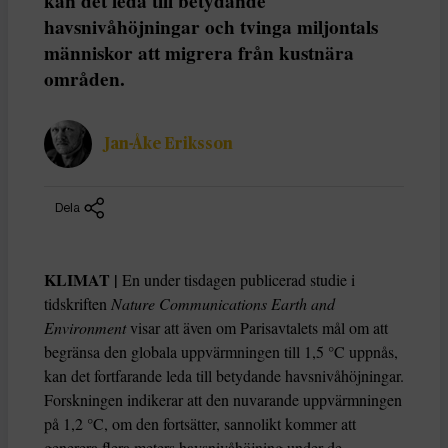
kan det leda till betydande
havsnivåhöjningar och tvinga miljontals
människor att migrera från kustnära
områden.
Jan-Åke Eriksson
Dela
KLIMAT |
En under tisdagen publicerad studie i
tidskriften
Nature Communications Earth and
Environment
visar att även om Parisavtalets mål om att
begränsa den globala uppvärmningen till 1,5 °C uppnås,
kan det fortfarande leda till betydande havsnivåhöjningar.
Forskningen indikerar att den nuvarande uppvärmningen
på 1,2 °C, om den fortsätter, sannolikt kommer att
generera flera meters havsnivåhöjning under de