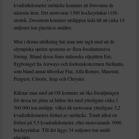
kvadratkilometer snötäcke kommer att försvinna de
närmsta åren. Det motsvarar 1300 hockeyrinkar i OS-
storlek. Dessutom kommer utsläppen leda till att cirka 14
miljoner ton glaciär-is smälter.
Men i denna uträkning har man inte tagit med att de
olympiska spelen sponsras av flera fossilintensiva
företag. Bland dessa finns italienska oljejätten Eni,
flygbolaget Ita Airways och fordonskoncernen Stellantis,
som bland annat tillverkar Fiat, Alfa Romeo, Maserati,
Peugeot, Citroën, Jeep och Chrysler.
Räknar man med att OS kommer att öka försäljningen
för dessa tre jättar så bidrar det med ytterligare cirka 1
300 000 ton utsläpp, vilket då motsvarar ytterligare 3,2
kvadratkilometers förlust av snötäcke. Totalt alltså en
förlust på 5,5 kvadratkilometer, eller motsvarande 3000
hockeyrinkar. Till det läggs 34 miljoner ton smält
glaciäris.