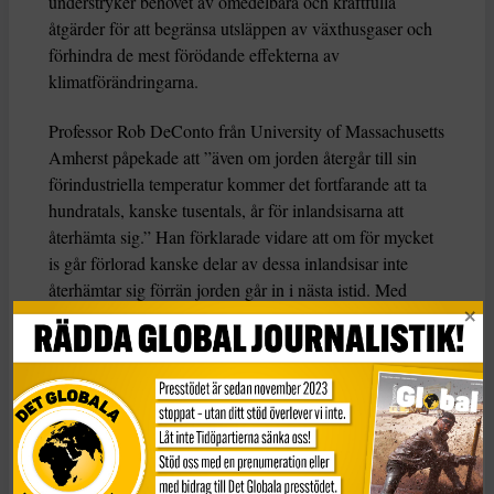
understryker behovet av omedelbara och kraftfulla
åtgärder för att begränsa utsläppen av växthusgaser och
förhindra de mest förödande effekterna av
klimatförändringarna.
Professor Rob DeConto från University of Massachusetts
Amherst påpekade att ”även om jorden återgår till sin
förindustriella temperatur kommer det fortfarande att ta
hundratals, kanske tusentals, år för inlandsisarna att
återhämta sig.” Han förklarade vidare att om för mycket
is går förlorad kanske delar av dessa inlandsisar inte
återhämtar sig förrän jorden går in i nästa istid. Med
andra ord kommer mark som förlorats på grund av
havsnivåhöjningen från smältande inlandsisar att gå
förlorad under en mycket, mycket lång tid. Det är därför
det är så viktigt att begränsa uppvärmningen från första
början.
KATEGORI
TAGGAR