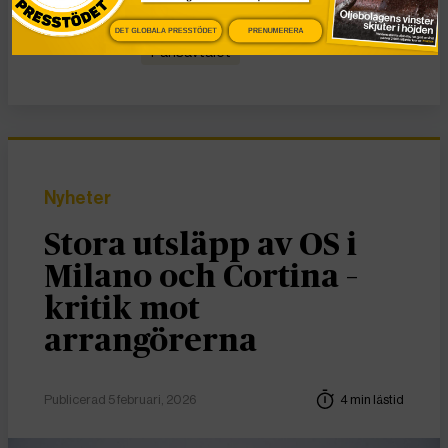
Nyheter
havsnivåhöjning
Klimat
DET GLOBALA PRESSTÖDET
PRENUMERERA
Parisavtalet
Nyheter
Stora utsläpp av OS i
Milano och Cortina –
kritik mot
arrangörerna
Publicerad 5 februari, 2026
4 min lästid