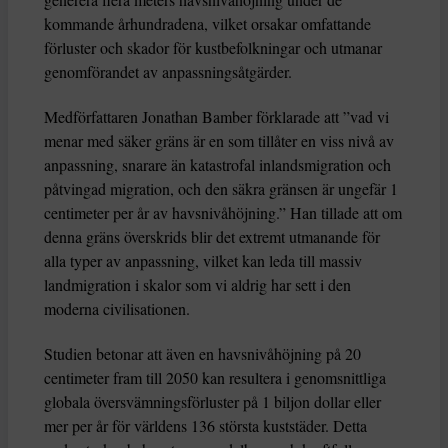
kommande århundradena, vilket orsakar omfattande
förluster och skador för kustbefolkningar och utmanar
genomförandet av anpassningsåtgärder.
Medförfattaren Jonathan Bamber förklarade att ”vad vi
menar med säker gräns är en som tillåter en viss nivå av
anpassning, snarare än katastrofal inlandsmigration och
påtvingad migration, och den säkra gränsen är ungefär 1
centimeter per år av havsnivåhöjning.” Han tillade att om
denna gräns överskrids blir det extremt utmanande för
alla typer av anpassning, vilket kan leda till massiv
landmigration i skalor som vi aldrig har sett i den
moderna civilisationen.
Studien betonar att även en havsnivåhöjning på 20
centimeter fram till 2050 kan resultera i genomsnittliga
globala översvämningsförluster på 1 biljon dollar eller
mer per år för världens 136 största kuststäder. Detta