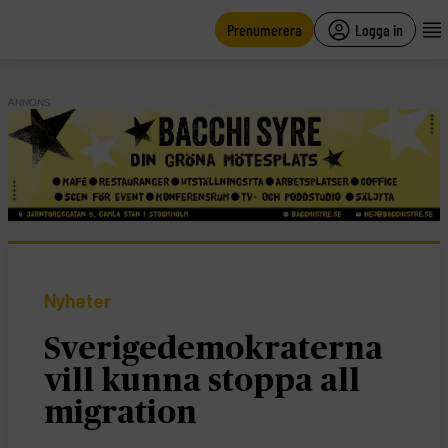
main
content
Prenumerera
Logga in
ANNONS
Nyheter
Sverigedemokraterna
vill kunna stoppa all
migration