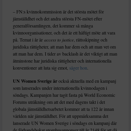
– FN:s kvinnokommission är det största mötet för
jämställdhet och det andra största FN-mötet efter
generalförsamlingen, det kommer så många
kvinnoorganisationer, och det är ett häftigt möte att vara
på. Temat i år är
access to justice
, rättsskipning och
juridiska rättigheter, att man har dem och att man vet om
att man har dem. I tider av backlash är det viktigt att man
åtminstone har juridiska rättigheter och internationella
konventioner att luta sig emot,
säger hon
.
UN Women Sverige är
också aktuella med en kampanj
som lanserades under internationella kvinnodagen i
söndags. Kampanjen har tagit fasta på World Economic
Forums uträkning om att det med dagens takt i det
globala jämställdhetsarbetet kommer att ta 122 år innan
världen når jämställdhet. För att uppmärksamma det
lanserade UN Women Sverige i söndags en kampanj där
de förhandsbokat utomhusannonser till år 2148 för att då