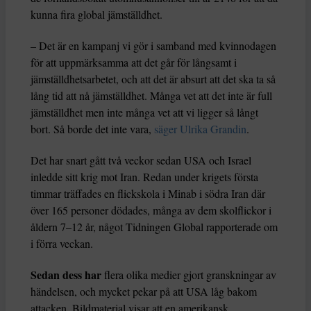
kunna fira global jämställdhet.
– Det är en kampanj vi gör i samband med kvinnodagen
för att uppmärksamma att det går för långsamt i
jämställdhetsarbetet, och att det är absurt att det ska ta så
lång tid att nå jämställdhet. Många vet att det inte är full
jämställdhet men inte många vet att vi ligger så långt
bort. Så borde det inte vara,
säger Ulrika Grandin
.
Det har snart gått två veckor sedan USA och Israel
inledde sitt krig mot Iran. Redan under krigets första
timmar träffades en flickskola i Minab i södra Iran där
över 165 personer dödades, många av dem skolflickor i
åldern 7–12 år, något Tidningen Global rapporterade om
i förra veckan.
Sedan dess har
flera olika medier gjort granskningar av
händelsen, och mycket pekar på att USA låg bakom
attacken. Bildmaterial visar att en amerikansk