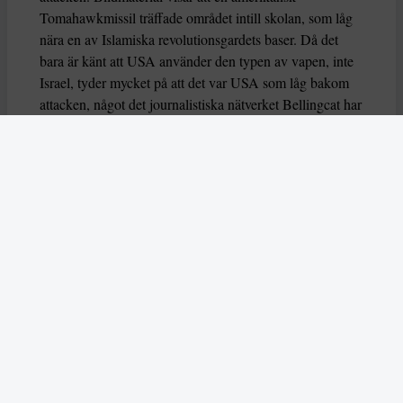
Tomahawkmissil träffade området intill skolan, som låg
nära en av Islamiska revolutionsgardets baser. Då det
bara är känt att USA använder den typen av vapen, inte
Israel, tyder mycket på att det var USA som låg bakom
attacken, något det journalistiska nätverket Bellingcat har
rapporterat om.
Även the New York Times har kommit till den slutsatsen.
Al Jazeera, som gjorde sin granskning bara några dagar
efter attacken, har inte fokuserat på om USA eller Israel
låg bakom attacken utan fokuserar på att det sedan 2016
var klart på satellitbilder och andra dokument att skolan
ligger separat från Islamiska revolutionsgardets bas. Det
får kanalen att ifrågasätta att den som gick till attack hade
kunnat undgå att det var ett civilt objekt som
attackerades.
Människorättsorganisationen Human Rights Watch, och
flera FN-experter betonar att skolor är civila objekt som