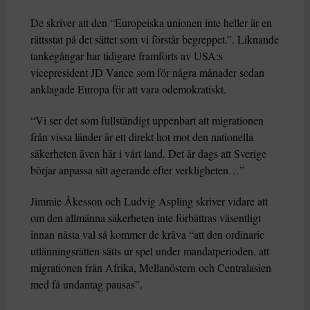
De skriver att den “Europeiska unionen inte heller är en
rättsstat på det sättet som vi förstår begreppet.”. Liknande
tankegångar har tidigare framförts av USA:s
vicepresident JD Vance som för några månader sedan
anklagade Europa för att vara odemokratiskt.
“Vi ser det som fullständigt uppenbart att migrationen
från vissa länder är ett direkt hot mot den nationella
säkerheten även här i vårt land. Det är dags att Sverige
börjar anpassa sitt agerande efter verkligheten…”
Jimmie Åkesson och Ludvig Aspling skriver vidare att
om den allmänna säkerheten inte förbättras väsentligt
innan nästa val så kommer de kräva “att den ordinarie
utlänningsrätten sätts ur spel under mandatperioden, att
migrationen från Afrika, Mellanöstern och Centralasien
med få undantag pausas”.