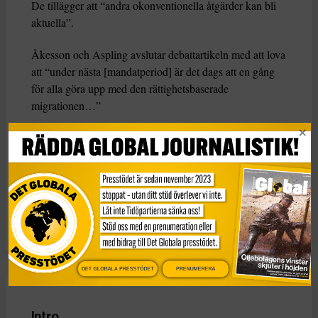
De tillägger att “andra okonventionella åtgärder kan bli
aktuella”.
Åkesson och Aspling avslutar debattartikeln med att lova
att “under nästa [mandatperiod] är det dags att en gång
för alla göra upp med den rättighetsbaserade
migrationen…”
KATEGORI
TAGGAR
Nyheter
asyl
asylrätt
EU
Jimmie Åkesson
Ludvig Aspling
migration
Sverigedemokraterna
DET GLOBALA PRESSTÖDET
PRENUMERERA
Intro