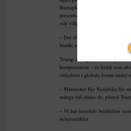
Ramaphosa. Sydafrikas president
presentationen, reagerade knappt m
och ville undersöka det.
– Det förekommer helt enkelt in
blankt avfärdade Trumps anklagel
Trump anklagade också Sydafrika 
kompensation – en kritik som eka
cirkulerat i globala forum under
– Människor flyr Sydafrika för si
många fall dödas de, påstod Tru
– Vi har tusentals berättelser som
nyhetsartiklar.