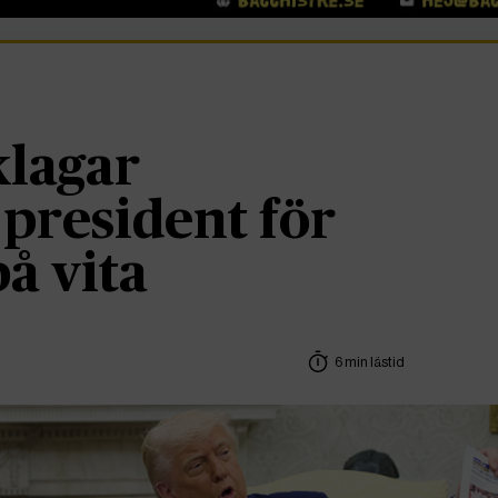
lagar
 president för
å vita
6 min lästid