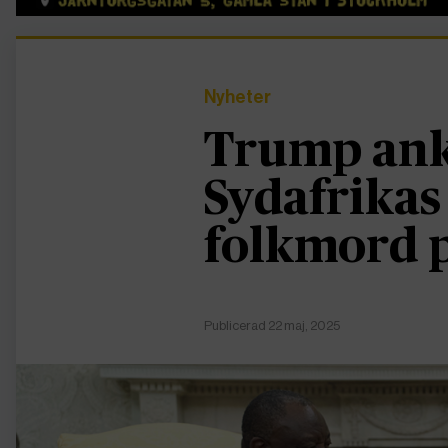
Nyheter
Trump ank
Sydafrikas
folkmord p
Publicerad 22 maj, 2025