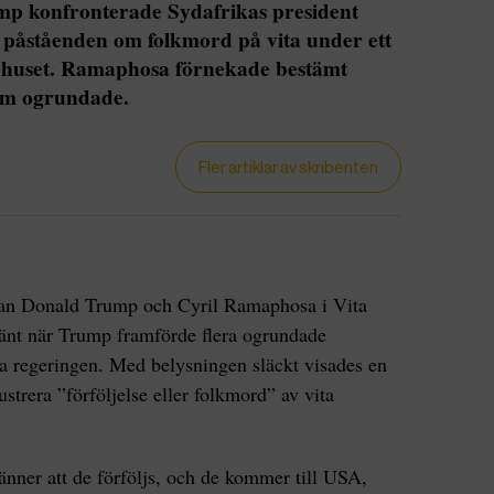
p konfronterade Sydafrikas president
påståenden om folkmord på vita under ett
huset. Ramaphosa förnekade bestämt
em ogrundade.
Fler artiklar av skribenten
an Donald Trump och Cyril Ramaphosa i Vita
änt när Trump framförde flera ogrundade
a regeringen. Med belysningen släckt visades en
strera ”förföljelse eller folkmord” av vita
ner att de förföljs, och de kommer till USA,