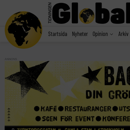
main
content
Startsida
Nyheter
Opinion
Arkiv
ANNONS