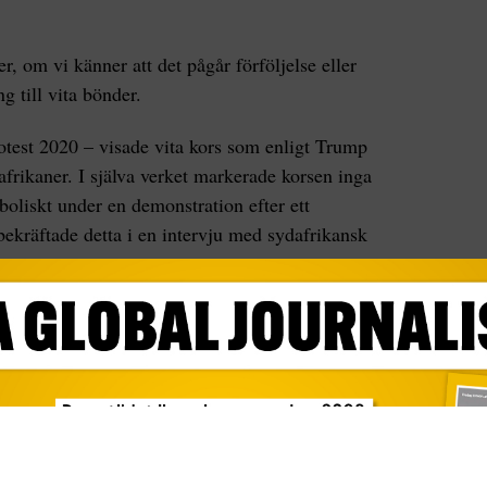
r, om vi känner att det pågår förföljelse eller
 till vita bönder.
test 2020 – visade vita kors som enligt Trump
afrikaner. I själva verket markerade korsen inga
boliskt under en demonstration efter ett
ekräftade detta i en intervju med sydafrikansk
dnivåer är det den svarta majoritetsbefolkningen
riteten av offren. Enligt polisens statistik
t år 2024. Av dessa mord kopplades 44 till
ffren var jordbrukare, rapporterar Reuters.
r med rubriker om mördade vita sydafrikaner,
ch överlämnade buntar med utskrifter till