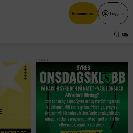
Prenumerera
Logga in
Sök
ANNONS