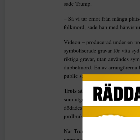
sade Trump.
– Så vi tar emot från många platse
folkmord, sade han med hänvisning
Videon – producerad under en pro
symboliserade gravar för vita syd
riktiga gravar, utan användes sym
dubbelmord. En av arrangörerna b
public service-tv.
Trots att Sydafrika
har höga mor
som utgör den överväldigande majo
dödades 26 232 människor i lande
jordbrukssamhällen, där åtta av o
När Trump visade tryckta artikla
upprepade han orden ”död, död” o