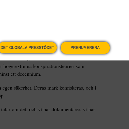
, som satt bredvid honom under hela
en sa efteråt att han inte sett materialet tidigare
get folkmord i Sydafrika, sa Ramaphosa, som
ser.
DET GLOBALA PRESSTÖDET
PRENUMERERA
för att beslagta mark från vita bönder utan
r högerextrema konspirationsteorier som
 minst ett decennium.
n egen säkerhet. Deras mark konfiskeras, och i
mp.
 talar om det, och vi har dokumentärer, vi har